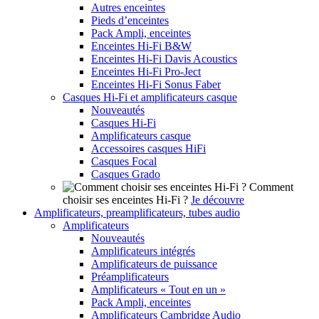
Autres enceintes
Pieds d’enceintes
Pack Ampli, enceintes
Enceintes Hi-Fi B&W
Enceintes Hi-Fi Davis Acoustics
Enceintes Hi-Fi Pro-Ject
Enceintes Hi-Fi Sonus Faber
Casques Hi-Fi et amplificateurs casque
Nouveautés
Casques Hi-Fi
Amplificateurs casque
Accessoires casques HiFi
Casques Focal
Casques Grado
Comment
choisir ses enceintes Hi-Fi ?
Je découvre
Amplificateurs, preamplificateurs, tubes audio
Amplificateurs
Nouveautés
Amplificateurs intégrés
Amplificateurs de puissance
Préamplificateurs
Amplificateurs « Tout en un »
Pack Ampli, enceintes
Amplificateurs Cambridge Audio