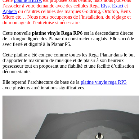
Cette
platine REGA
est proposée sans cellule, mais nous pouvons
l’associer à votre demande avec des cellules Rega
Elys
,
Exact
et
Apheta
ou d’autres cellules des marques Goldring, Ortofon, Benz
Micro etc… Nous nous occuperons de l’installation, du réglage et
du montage de l’entretoise si nécessaire.
Cette nouvelle
platine vinyle Rega RP6
est la descendante directe
de la longue lignée des Planar du constructeur anglais. Elle succède
avec fierté et dignité à la Planar P5.
Cette platine a été conçue comme toutes les Rega Planar dans le but
d’apporter le maximum de musique et de plaisir à son heureux
possesseur tout en proposant une fiabilité et une facilité d’utilisation
déconcertante.
Elle reprend l’architecture de base de la
platine vinyle rega RP3
avec plusieurs améliorations significatives.