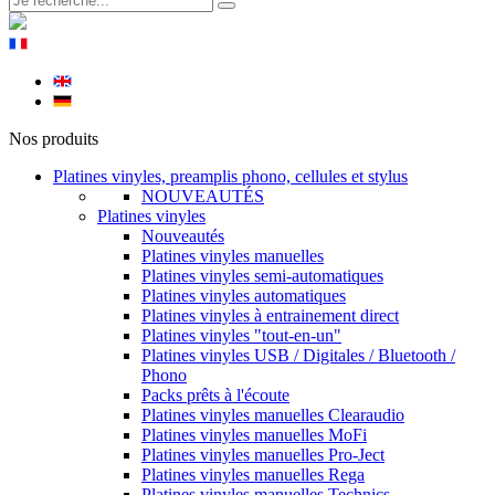
Nos produits
Platines vinyles, preamplis phono, cellules et stylus
NOUVEAUTÉS
Platines vinyles
Nouveautés
Platines vinyles manuelles
Platines vinyles semi-automatiques
Platines vinyles automatiques
Platines vinyles à entrainement direct
Platines vinyles "tout-en-un"
Platines vinyles USB / Digitales / Bluetooth /
Phono
Packs prêts à l'écoute
Platines vinyles manuelles Clearaudio
Platines vinyles manuelles MoFi
Platines vinyles manuelles Pro-Ject
Platines vinyles manuelles Rega
Platines vinyles manuelles Technics