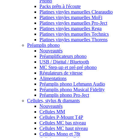
Phono
Packs prêts à l'écoute
Platines vinyles manuelles Clearaudio
Platines vinyles manuelles MoFi
Platines vinyles manuelles Pro-Ject
Platines vinyles manuelles Rega
Platines vinyles manuelles Technics
Platines vinyles manuelles Thorens
Préamplis phono
Nouveautés
Préamplificateurs phono
USB / Digital / Bluetooth
MC Step-up et pré-pré phono
Régulateurs de vitesse
Alimentations
Préamplis phono Lehmann Audio
Préamplis phono Musical Fidelity
Préamplis phono Pro-Ject
Cellules, stylus & diamants
Nouveautés
Cellules MM
Cellules P-Mount T4P
Cellules MC bas niveau
Cellules MC haut niveau
Cellules Mono et 78t