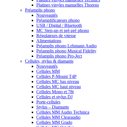
Platines vinyles manuelles Thorens
Préamplis phono
Nouveautés
Préamplificateurs phono
USB / Digital / Bluetooth
MC Step-up et pré-pré phono
Régulateurs de vitesse
Alimentations
Préamplis phono Lehmann Audio
Préamplis phono Musical Fidelity
Préamplis phono Pro-Ject
Cellules, stylus & diamants
Nouveautés
Cellules MM
Cellules P-Mount T4P
Cellules MC bas niveau
Cellules MC haut niveau
Cellules Mono et 78t
Cellules et stylus DJ
Porte-cellules
Stylus – Diamants
Cellules MM Audio Technica
Cellules MM Clearaudio
Cellules MM Grado