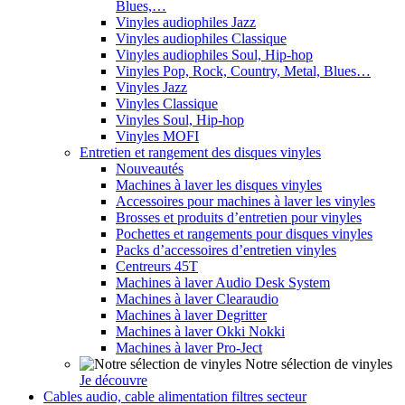
Blues,…
Vinyles audiophiles Jazz
Vinyles audiophiles Classique
Vinyles audiophiles Soul, Hip-hop
Vinyles Pop, Rock, Country, Metal, Blues…
Vinyles Jazz
Vinyles Classique
Vinyles Soul, Hip-hop
Vinyles MOFI
Entretien et rangement des disques vinyles
Nouveautés
Machines à laver les disques vinyles
Accessoires pour machines à laver les vinyles
Brosses et produits d’entretien pour vinyles
Pochettes et rangements pour disques vinyles
Packs d’accessoires d’entretien vinyles
Centreurs 45T
Machines à laver Audio Desk System
Machines à laver Clearaudio
Machines à laver Degritter
Machines à laver Okki Nokki
Machines à laver Pro-Ject
Notre sélection de vinyles
Je découvre
Cables audio, cable alimentation filtres secteur