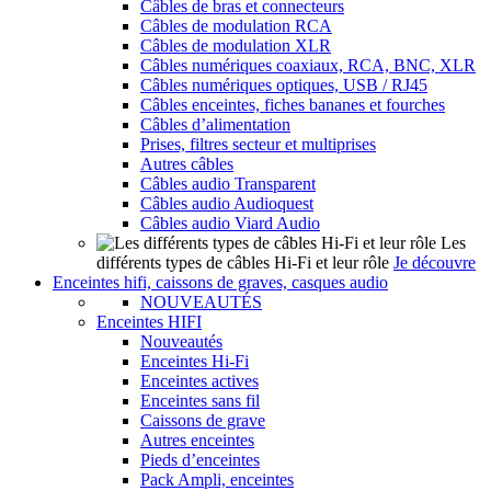
Câbles de bras et connecteurs
Câbles de modulation RCA
Câbles de modulation XLR
Câbles numériques coaxiaux, RCA, BNC, XLR
Câbles numériques optiques, USB / RJ45
Câbles enceintes, fiches bananes et fourches
Câbles d’alimentation
Prises, filtres secteur et multiprises
Autres câbles
Câbles audio Transparent
Câbles audio Audioquest
Câbles audio Viard Audio
Les
différents types de câbles Hi-Fi et leur rôle
Je découvre
Enceintes hifi, caissons de graves, casques audio
NOUVEAUTÉS
Enceintes HIFI
Nouveautés
Enceintes Hi-Fi
Enceintes actives
Enceintes sans fil
Caissons de grave
Autres enceintes
Pieds d’enceintes
Pack Ampli, enceintes