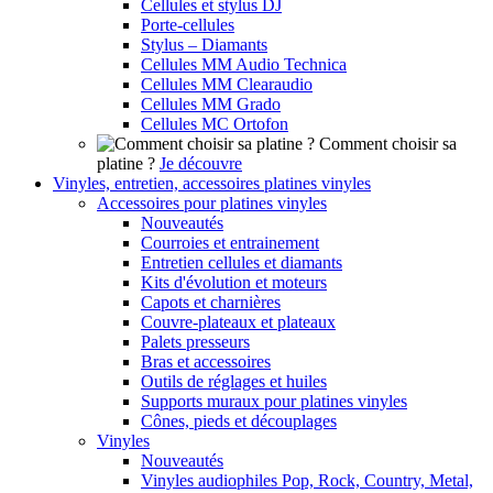
Cellules et stylus DJ
Porte-cellules
Stylus – Diamants
Cellules MM Audio Technica
Cellules MM Clearaudio
Cellules MM Grado
Cellules MC Ortofon
Comment choisir sa
platine ?
Je découvre
Vinyles, entretien, accessoires platines vinyles
Accessoires pour platines vinyles
Nouveautés
Courroies et entrainement
Entretien cellules et diamants
Kits d'évolution et moteurs
Capots et charnières
Couvre-plateaux et plateaux
Palets presseurs
Bras et accessoires
Outils de réglages et huiles
Supports muraux pour platines vinyles
Cônes, pieds et découplages
Vinyles
Nouveautés
Vinyles audiophiles Pop, Rock, Country, Metal,