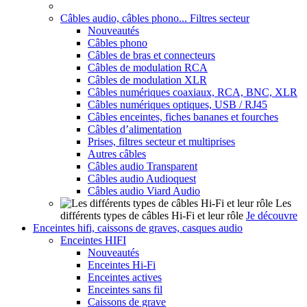
Câbles audio, câbles phono... Filtres secteur
Nouveautés
Câbles phono
Câbles de bras et connecteurs
Câbles de modulation RCA
Câbles de modulation XLR
Câbles numériques coaxiaux, RCA, BNC, XLR
Câbles numériques optiques, USB / RJ45
Câbles enceintes, fiches bananes et fourches
Câbles d’alimentation
Prises, filtres secteur et multiprises
Autres câbles
Câbles audio Transparent
Câbles audio Audioquest
Câbles audio Viard Audio
Les
différents types de câbles Hi-Fi et leur rôle
Je découvre
Enceintes hifi, caissons de graves, casques audio
Enceintes HIFI
Nouveautés
Enceintes Hi-Fi
Enceintes actives
Enceintes sans fil
Caissons de grave