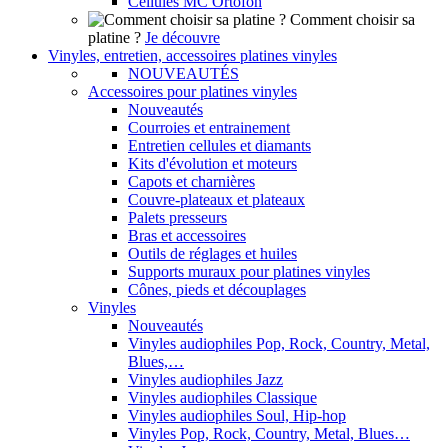
Cellules MC Ortofon
Comment choisir sa
platine ?
Je découvre
Vinyles, entretien, accessoires platines vinyles
NOUVEAUTÉS
Accessoires pour platines vinyles
Nouveautés
Courroies et entrainement
Entretien cellules et diamants
Kits d'évolution et moteurs
Capots et charnières
Couvre-plateaux et plateaux
Palets presseurs
Bras et accessoires
Outils de réglages et huiles
Supports muraux pour platines vinyles
Cônes, pieds et découplages
Vinyles
Nouveautés
Vinyles audiophiles Pop, Rock, Country, Metal,
Blues,…
Vinyles audiophiles Jazz
Vinyles audiophiles Classique
Vinyles audiophiles Soul, Hip-hop
Vinyles Pop, Rock, Country, Metal, Blues…