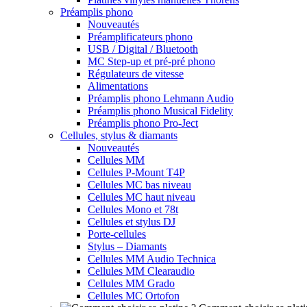
Préamplis phono
Nouveautés
Préamplificateurs phono
USB / Digital / Bluetooth
MC Step-up et pré-pré phono
Régulateurs de vitesse
Alimentations
Préamplis phono Lehmann Audio
Préamplis phono Musical Fidelity
Préamplis phono Pro-Ject
Cellules, stylus & diamants
Nouveautés
Cellules MM
Cellules P-Mount T4P
Cellules MC bas niveau
Cellules MC haut niveau
Cellules Mono et 78t
Cellules et stylus DJ
Porte-cellules
Stylus – Diamants
Cellules MM Audio Technica
Cellules MM Clearaudio
Cellules MM Grado
Cellules MC Ortofon