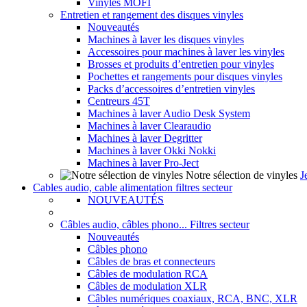
Vinyles MOFI
Entretien et rangement des disques vinyles
Nouveautés
Machines à laver les disques vinyles
Accessoires pour machines à laver les vinyles
Brosses et produits d’entretien pour vinyles
Pochettes et rangements pour disques vinyles
Packs d’accessoires d’entretien vinyles
Centreurs 45T
Machines à laver Audio Desk System
Machines à laver Clearaudio
Machines à laver Degritter
Machines à laver Okki Nokki
Machines à laver Pro-Ject
Notre sélection de vinyles
J
Cables audio, cable alimentation filtres secteur
NOUVEAUTÉS
Câbles audio, câbles phono... Filtres secteur
Nouveautés
Câbles phono
Câbles de bras et connecteurs
Câbles de modulation RCA
Câbles de modulation XLR
Câbles numériques coaxiaux, RCA, BNC, XLR