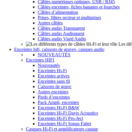
Câbles numériques optiques, USB / RJ45
Câbles enceintes, fiches bananes et fourches
Câbles d’alimentation
Prises, filtres secteur et multiprises
Autres câbles
Câbles audio Transparent
Câbles audio Audioquest
Câbles audio Viard Audio
Les dif
Enceintes hifi, caissons de graves, casques audio
NOUVEAUTÉS
Enceintes HIFI
Nouveautés
Enceintes Hi-Fi
Enceintes actives
Enceintes sans fil
Caissons de grave
Autres enceintes
Pieds d’enceintes
Pack Ampli, enceintes
Enceintes Hi-Fi B&W
Enceintes Hi-Fi Davis Acoustics
Enceintes Hi-Fi Pro-Ject
Enceintes Hi-Fi Sonus Faber
Casques Hi-Fi et amplificateurs casque