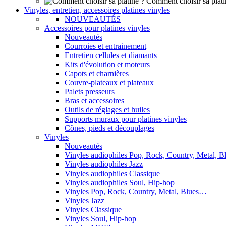
Comment choisir sa plati
Vinyles, entretien, accessoires platines vinyles
NOUVEAUTÉS
Accessoires pour platines vinyles
Nouveautés
Courroies et entrainement
Entretien cellules et diamants
Kits d'évolution et moteurs
Capots et charnières
Couvre-plateaux et plateaux
Palets presseurs
Bras et accessoires
Outils de réglages et huiles
Supports muraux pour platines vinyles
Cônes, pieds et découplages
Vinyles
Nouveautés
Vinyles audiophiles Pop, Rock, Country, Metal, 
Vinyles audiophiles Jazz
Vinyles audiophiles Classique
Vinyles audiophiles Soul, Hip-hop
Vinyles Pop, Rock, Country, Metal, Blues…
Vinyles Jazz
Vinyles Classique
Vinyles Soul, Hip-hop