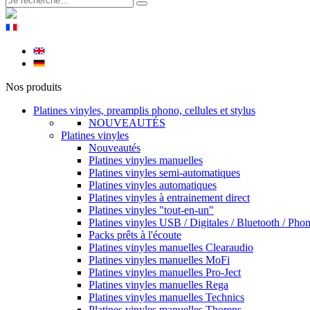
Nos produits
Platines vinyles, preamplis phono, cellules et stylus
NOUVEAUTÉS
Platines vinyles
Nouveautés
Platines vinyles manuelles
Platines vinyles semi-automatiques
Platines vinyles automatiques
Platines vinyles à entrainement direct
Platines vinyles "tout-en-un"
Platines vinyles USB / Digitales / Bluetooth / Pho
Packs prêts à l'écoute
Platines vinyles manuelles Clearaudio
Platines vinyles manuelles MoFi
Platines vinyles manuelles Pro-Ject
Platines vinyles manuelles Rega
Platines vinyles manuelles Technics
Platines vinyles manuelles Thorens