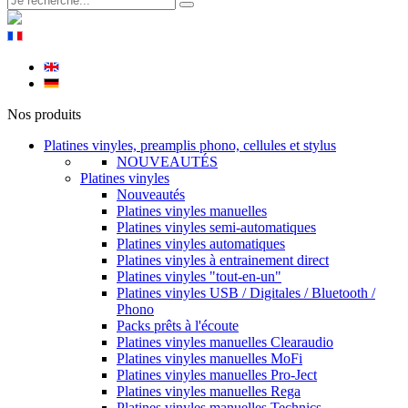
Nos produits
Platines vinyles, preamplis phono, cellules et stylus
NOUVEAUTÉS
Platines vinyles
Nouveautés
Platines vinyles manuelles
Platines vinyles semi-automatiques
Platines vinyles automatiques
Platines vinyles à entrainement direct
Platines vinyles "tout-en-un"
Platines vinyles USB / Digitales / Bluetooth /
Phono
Packs prêts à l'écoute
Platines vinyles manuelles Clearaudio
Platines vinyles manuelles MoFi
Platines vinyles manuelles Pro-Ject
Platines vinyles manuelles Rega
Platines vinyles manuelles Technics