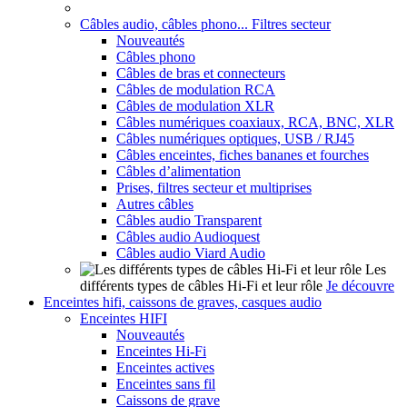
Câbles audio, câbles phono... Filtres secteur
Nouveautés
Câbles phono
Câbles de bras et connecteurs
Câbles de modulation RCA
Câbles de modulation XLR
Câbles numériques coaxiaux, RCA, BNC, XLR
Câbles numériques optiques, USB / RJ45
Câbles enceintes, fiches bananes et fourches
Câbles d’alimentation
Prises, filtres secteur et multiprises
Autres câbles
Câbles audio Transparent
Câbles audio Audioquest
Câbles audio Viard Audio
Les
différents types de câbles Hi-Fi et leur rôle
Je découvre
Enceintes hifi, caissons de graves, casques audio
Enceintes HIFI
Nouveautés
Enceintes Hi-Fi
Enceintes actives
Enceintes sans fil
Caissons de grave