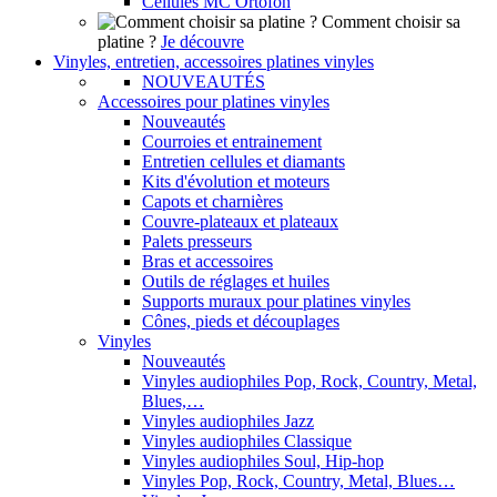
Cellules MC Ortofon
Comment choisir sa
platine ?
Je découvre
Vinyles, entretien, accessoires platines vinyles
NOUVEAUTÉS
Accessoires pour platines vinyles
Nouveautés
Courroies et entrainement
Entretien cellules et diamants
Kits d'évolution et moteurs
Capots et charnières
Couvre-plateaux et plateaux
Palets presseurs
Bras et accessoires
Outils de réglages et huiles
Supports muraux pour platines vinyles
Cônes, pieds et découplages
Vinyles
Nouveautés
Vinyles audiophiles Pop, Rock, Country, Metal,
Blues,…
Vinyles audiophiles Jazz
Vinyles audiophiles Classique
Vinyles audiophiles Soul, Hip-hop
Vinyles Pop, Rock, Country, Metal, Blues…