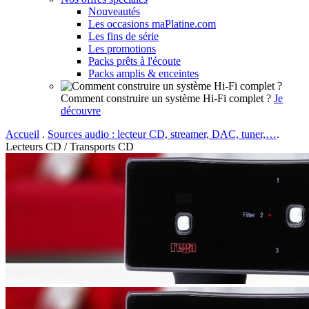
Nouveautés
Les occasions maPlatine.com
Les fins de série
Les promotions
Packs prêts à l'écoute
Packs amplis & enceintes
Comment construire un système Hi-Fi complet ?
Je
découvre
Accueil
.
Sources audio : lecteur CD, streamer, DAC, tuner,…
.
Lecteurs CD / Transports CD