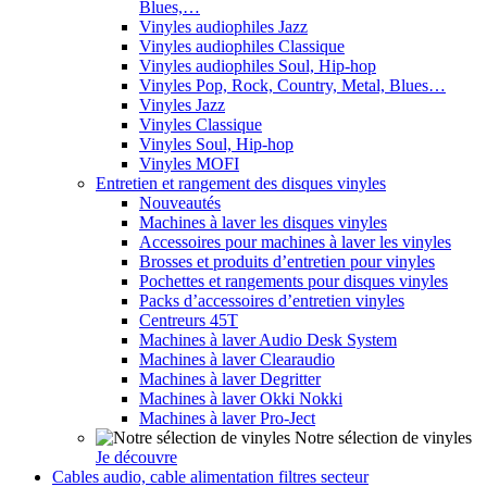
Blues,…
Vinyles audiophiles Jazz
Vinyles audiophiles Classique
Vinyles audiophiles Soul, Hip-hop
Vinyles Pop, Rock, Country, Metal, Blues…
Vinyles Jazz
Vinyles Classique
Vinyles Soul, Hip-hop
Vinyles MOFI
Entretien et rangement des disques vinyles
Nouveautés
Machines à laver les disques vinyles
Accessoires pour machines à laver les vinyles
Brosses et produits d’entretien pour vinyles
Pochettes et rangements pour disques vinyles
Packs d’accessoires d’entretien vinyles
Centreurs 45T
Machines à laver Audio Desk System
Machines à laver Clearaudio
Machines à laver Degritter
Machines à laver Okki Nokki
Machines à laver Pro-Ject
Notre sélection de vinyles
Je découvre
Cables audio, cable alimentation filtres secteur