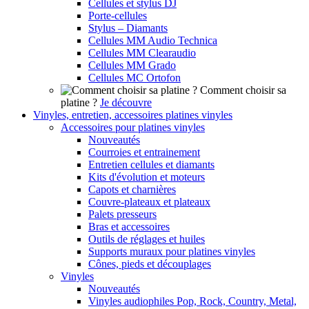
Cellules et stylus DJ
Porte-cellules
Stylus – Diamants
Cellules MM Audio Technica
Cellules MM Clearaudio
Cellules MM Grado
Cellules MC Ortofon
Comment choisir sa
platine ?
Je découvre
Vinyles, entretien, accessoires platines vinyles
Accessoires pour platines vinyles
Nouveautés
Courroies et entrainement
Entretien cellules et diamants
Kits d'évolution et moteurs
Capots et charnières
Couvre-plateaux et plateaux
Palets presseurs
Bras et accessoires
Outils de réglages et huiles
Supports muraux pour platines vinyles
Cônes, pieds et découplages
Vinyles
Nouveautés
Vinyles audiophiles Pop, Rock, Country, Metal,