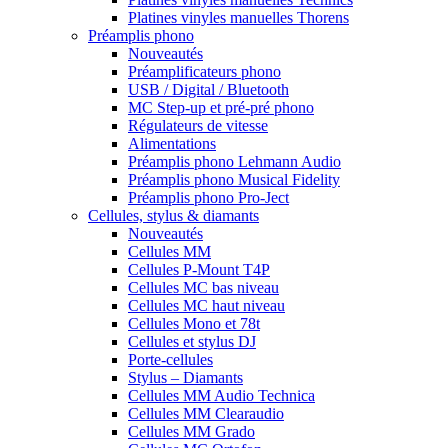
Platines vinyles manuelles Thorens
Préamplis phono
Nouveautés
Préamplificateurs phono
USB / Digital / Bluetooth
MC Step-up et pré-pré phono
Régulateurs de vitesse
Alimentations
Préamplis phono Lehmann Audio
Préamplis phono Musical Fidelity
Préamplis phono Pro-Ject
Cellules, stylus & diamants
Nouveautés
Cellules MM
Cellules P-Mount T4P
Cellules MC bas niveau
Cellules MC haut niveau
Cellules Mono et 78t
Cellules et stylus DJ
Porte-cellules
Stylus – Diamants
Cellules MM Audio Technica
Cellules MM Clearaudio
Cellules MM Grado