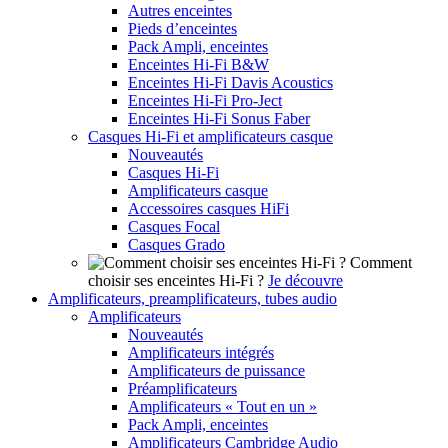
Autres enceintes
Pieds d’enceintes
Pack Ampli, enceintes
Enceintes Hi-Fi B&W
Enceintes Hi-Fi Davis Acoustics
Enceintes Hi-Fi Pro-Ject
Enceintes Hi-Fi Sonus Faber
Casques Hi-Fi et amplificateurs casque
Nouveautés
Casques Hi-Fi
Amplificateurs casque
Accessoires casques HiFi
Casques Focal
Casques Grado
Comment
choisir ses enceintes Hi-Fi ?
Je découvre
Amplificateurs, preamplificateurs, tubes audio
Amplificateurs
Nouveautés
Amplificateurs intégrés
Amplificateurs de puissance
Préamplificateurs
Amplificateurs « Tout en un »
Pack Ampli, enceintes
Amplificateurs Cambridge Audio