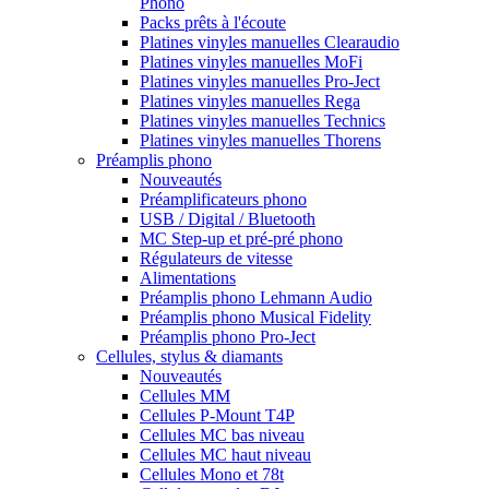
Phono
Packs prêts à l'écoute
Platines vinyles manuelles Clearaudio
Platines vinyles manuelles MoFi
Platines vinyles manuelles Pro-Ject
Platines vinyles manuelles Rega
Platines vinyles manuelles Technics
Platines vinyles manuelles Thorens
Préamplis phono
Nouveautés
Préamplificateurs phono
USB / Digital / Bluetooth
MC Step-up et pré-pré phono
Régulateurs de vitesse
Alimentations
Préamplis phono Lehmann Audio
Préamplis phono Musical Fidelity
Préamplis phono Pro-Ject
Cellules, stylus & diamants
Nouveautés
Cellules MM
Cellules P-Mount T4P
Cellules MC bas niveau
Cellules MC haut niveau
Cellules Mono et 78t