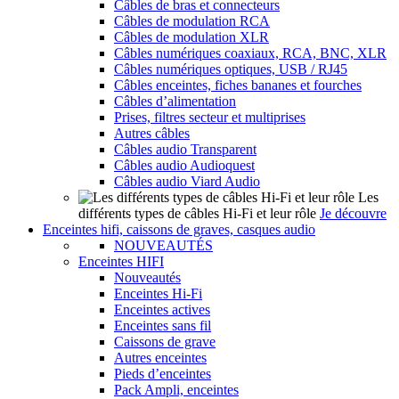
Câbles de bras et connecteurs
Câbles de modulation RCA
Câbles de modulation XLR
Câbles numériques coaxiaux, RCA, BNC, XLR
Câbles numériques optiques, USB / RJ45
Câbles enceintes, fiches bananes et fourches
Câbles d’alimentation
Prises, filtres secteur et multiprises
Autres câbles
Câbles audio Transparent
Câbles audio Audioquest
Câbles audio Viard Audio
Les
différents types de câbles Hi-Fi et leur rôle
Je découvre
Enceintes hifi, caissons de graves, casques audio
NOUVEAUTÉS
Enceintes HIFI
Nouveautés
Enceintes Hi-Fi
Enceintes actives
Enceintes sans fil
Caissons de grave
Autres enceintes
Pieds d’enceintes
Pack Ampli, enceintes