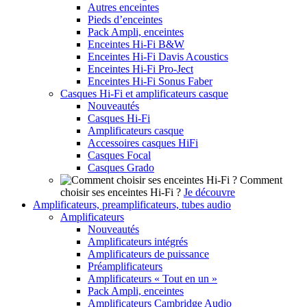
Autres enceintes
Pieds d’enceintes
Pack Ampli, enceintes
Enceintes Hi-Fi B&W
Enceintes Hi-Fi Davis Acoustics
Enceintes Hi-Fi Pro-Ject
Enceintes Hi-Fi Sonus Faber
Casques Hi-Fi et amplificateurs casque
Nouveautés
Casques Hi-Fi
Amplificateurs casque
Accessoires casques HiFi
Casques Focal
Casques Grado
Comment
choisir ses enceintes Hi-Fi ?
Je découvre
Amplificateurs, preamplificateurs, tubes audio
Amplificateurs
Nouveautés
Amplificateurs intégrés
Amplificateurs de puissance
Préamplificateurs
Amplificateurs « Tout en un »
Pack Ampli, enceintes
Amplificateurs Cambridge Audio