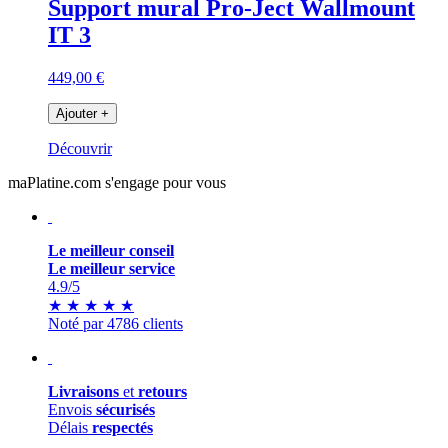
Support mural Pro-Ject Wallmount
IT 3
449,00 €
Ajouter
+
Découvrir
maPlatine.com s'engage pour vous
Le meilleur conseil
Le meilleur service
4.9
/5
★
★
★
★
★
Noté par 4786 clients
Livraisons
et
retours
Envois
sécurisés
Délais
respectés