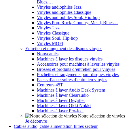
Blues,…
Vinyles audiophiles Jazz
Vinyles audiophiles Classique
Vinyles audiophiles Soul, Hip-hop
Vinyles Pop, Rock, Country, Metal, Blues…
Vinyles Jazz
Vinyles Classique
Vinyles Soul, Hip-hop
Vinyles MOFI
Entretien et rangement des disques vinyles
Nouveautés
Machines à laver les disques vinyles
Accessoires pour machines à laver les vinyles
Brosses et produits d’entretien pour vinyles
Pochettes et rangements pour disques vinyles
Packs d’accessoires d’entretien vinyles
Centreurs 45T
Machines à laver Audio Desk System
Machines à laver Clearaudio
Machines à laver Degritter
Machines à laver Okki Nokki
Machines à laver Pro-Ject
Notre sélection de vinyles
Je découvre
Cables audio, cable alimentation filtres secteur