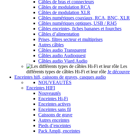
Câbles de bras et connecteurs
Câbles de modulation RCA
Câbles de modulation XLR
Câbles numériques coaxiaux, RCA, BNC, XLR
Câbles numériques optiques, USB / RJ45
Câbles enceintes, fiches bananes et fourches
Câbles d’alimentation
Prises, filtres secteur et multiprises
Autres câbles
Câbles audio Transparent
Câbles audio Audioquest
Câbles audio Viard Audio
Les
différents types de câbles Hi-Fi et leur rôle
Je découvre
Enceintes hifi, caissons de graves, casques audio
NOUVEAUTÉS
Enceintes HIFI
Nouveautés
Enceintes Hi-Fi
Enceintes actives
Enceintes sans fil
Caissons de grave
Autres enceintes
Pieds d’enceintes
Pack Ampli, enceintes