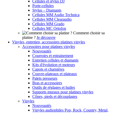
Cellules et stylus DJ
Porte-cellules
Stylus – Diamants
Cellules MM Audio Technica
Cellules MM Clearaudio
Cellules MM Grado
Cellules MC Ortofon
Comment choisir sa
platine ?
Je découvre
Vinyles, entretien, accessoires platines vinyles
Accessoires pour platines vinyles
Nouveautés
Courroies et entrainement
Entretien cellules et diamants
Kits d'évolution et moteurs
Capots et charnières
Couvre-plateaux et plateaux
Palets presseurs
Bras et accessoires
Outils de réglages et huiles
Supports muraux pour platines vinyles
Cônes, pieds et découplages
Vinyles
Nouveautés
Vinyles audiophiles Pop, Rock, Country, Metal,