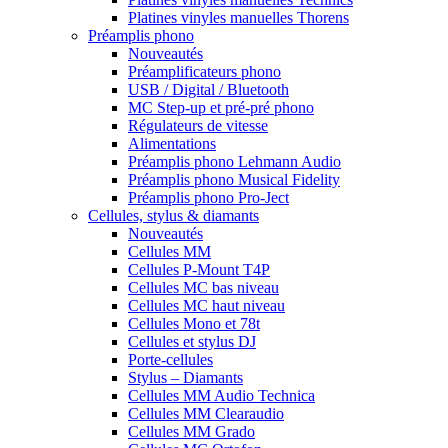
Platines vinyles manuelles Thorens
Préamplis phono
Nouveautés
Préamplificateurs phono
USB / Digital / Bluetooth
MC Step-up et pré-pré phono
Régulateurs de vitesse
Alimentations
Préamplis phono Lehmann Audio
Préamplis phono Musical Fidelity
Préamplis phono Pro-Ject
Cellules, stylus & diamants
Nouveautés
Cellules MM
Cellules P-Mount T4P
Cellules MC bas niveau
Cellules MC haut niveau
Cellules Mono et 78t
Cellules et stylus DJ
Porte-cellules
Stylus – Diamants
Cellules MM Audio Technica
Cellules MM Clearaudio
Cellules MM Grado