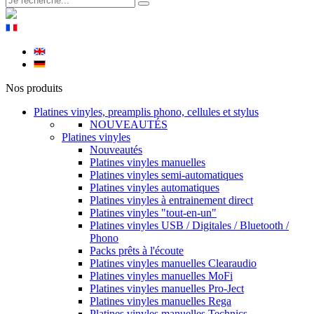
Nos produits
Platines vinyles, preamplis phono, cellules et stylus
NOUVEAUTÉS
Platines vinyles
Nouveautés
Platines vinyles manuelles
Platines vinyles semi-automatiques
Platines vinyles automatiques
Platines vinyles à entrainement direct
Platines vinyles "tout-en-un"
Platines vinyles USB / Digitales / Bluetooth /
Phono
Packs prêts à l'écoute
Platines vinyles manuelles Clearaudio
Platines vinyles manuelles MoFi
Platines vinyles manuelles Pro-Ject
Platines vinyles manuelles Rega
Platines vinyles manuelles Technics