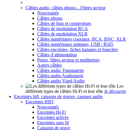
Câbles audio, câbles phono... Filtres secteur
Nouveautés
Câbles phono
Câbles de bras et connecteurs
Câbles de modulation RCA
Câbles de modulation XLR
Câbles numériques coaxiaux, RCA, BNC, XLR
Câbles numériques optiques, USB / RJ45
Câbles enceintes, fiches bananes et fourches
Câbles d’alimentation
Prises, filtres secteur et multiprises
Autres câbles
Câbles audio Transparent
Câbles audio Audioquest
Câbles audio Viard Audio
Les
différents types de câbles Hi-Fi et leur rôle
Je découvre
Enceintes hifi, caissons de graves, casques audio
Enceintes HIFI
Nouveautés
Enceintes Hi-Fi
Enceintes actives
Enceintes sans fil
Caissons de grave