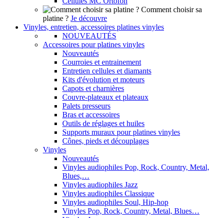
Cellules MC Ortofon
Comment choisir sa
platine ?
Je découvre
Vinyles, entretien, accessoires platines vinyles
NOUVEAUTÉS
Accessoires pour platines vinyles
Nouveautés
Courroies et entrainement
Entretien cellules et diamants
Kits d'évolution et moteurs
Capots et charnières
Couvre-plateaux et plateaux
Palets presseurs
Bras et accessoires
Outils de réglages et huiles
Supports muraux pour platines vinyles
Cônes, pieds et découplages
Vinyles
Nouveautés
Vinyles audiophiles Pop, Rock, Country, Metal,
Blues,…
Vinyles audiophiles Jazz
Vinyles audiophiles Classique
Vinyles audiophiles Soul, Hip-hop
Vinyles Pop, Rock, Country, Metal, Blues…