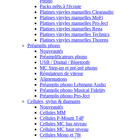
Phono
Packs prêts à l'écoute
Platines vinyles manuelles Clearaudio
Platines vinyles manuelles MoFi
Platines vinyles manuelles Pro-Ject
Platines vinyles manuelles Rega
Platines vinyles manuelles Technics
Platines vinyles manuelles Thorens
Préamplis phono
Nouveautés
Préamplificateurs phono
USB / Digital / Bluetooth
MC Step-up et pré-pré phono
Régulateurs de vitesse
Alimentations
Préamplis phono Lehmann Audio
Préamplis phono Musical Fidelity
Préamplis phono Pro-Ject
Cellules, stylus & diamants
Nouveautés
Cellules MM
Cellules P-Mount T4P
Cellules MC bas niveau
Cellules MC haut niveau
Cellules Mono et 78t