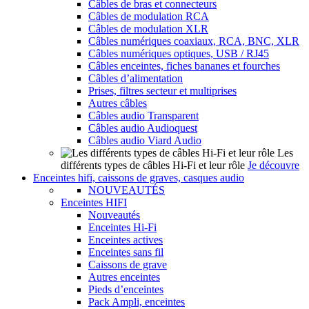
Câbles de bras et connecteurs
Câbles de modulation RCA
Câbles de modulation XLR
Câbles numériques coaxiaux, RCA, BNC, XLR
Câbles numériques optiques, USB / RJ45
Câbles enceintes, fiches bananes et fourches
Câbles d’alimentation
Prises, filtres secteur et multiprises
Autres câbles
Câbles audio Transparent
Câbles audio Audioquest
Câbles audio Viard Audio
Les
différents types de câbles Hi-Fi et leur rôle
Je découvre
Enceintes hifi, caissons de graves, casques audio
NOUVEAUTÉS
Enceintes HIFI
Nouveautés
Enceintes Hi-Fi
Enceintes actives
Enceintes sans fil
Caissons de grave
Autres enceintes
Pieds d’enceintes
Pack Ampli, enceintes