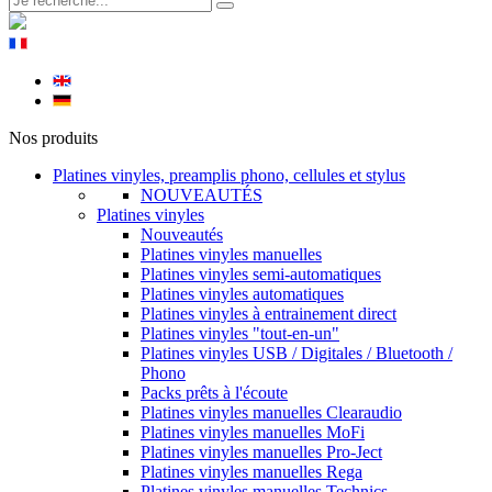
Nos produits
Platines vinyles, preamplis phono, cellules et stylus
NOUVEAUTÉS
Platines vinyles
Nouveautés
Platines vinyles manuelles
Platines vinyles semi-automatiques
Platines vinyles automatiques
Platines vinyles à entrainement direct
Platines vinyles "tout-en-un"
Platines vinyles USB / Digitales / Bluetooth /
Phono
Packs prêts à l'écoute
Platines vinyles manuelles Clearaudio
Platines vinyles manuelles MoFi
Platines vinyles manuelles Pro-Ject
Platines vinyles manuelles Rega
Platines vinyles manuelles Technics