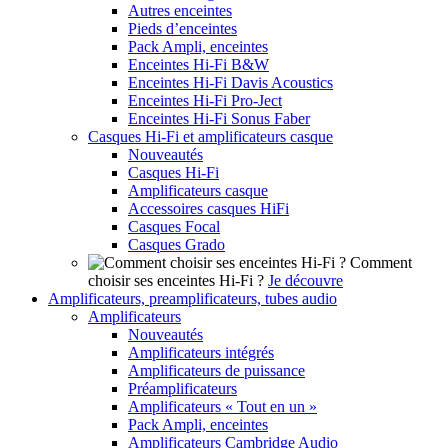
Autres enceintes
Pieds d’enceintes
Pack Ampli, enceintes
Enceintes Hi-Fi B&W
Enceintes Hi-Fi Davis Acoustics
Enceintes Hi-Fi Pro-Ject
Enceintes Hi-Fi Sonus Faber
Casques Hi-Fi et amplificateurs casque
Nouveautés
Casques Hi-Fi
Amplificateurs casque
Accessoires casques HiFi
Casques Focal
Casques Grado
Comment
choisir ses enceintes Hi-Fi ?
Je découvre
Amplificateurs, preamplificateurs, tubes audio
Amplificateurs
Nouveautés
Amplificateurs intégrés
Amplificateurs de puissance
Préamplificateurs
Amplificateurs « Tout en un »
Pack Ampli, enceintes
Amplificateurs Cambridge Audio