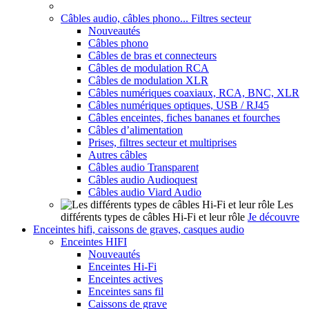
Câbles audio, câbles phono... Filtres secteur
Nouveautés
Câbles phono
Câbles de bras et connecteurs
Câbles de modulation RCA
Câbles de modulation XLR
Câbles numériques coaxiaux, RCA, BNC, XLR
Câbles numériques optiques, USB / RJ45
Câbles enceintes, fiches bananes et fourches
Câbles d’alimentation
Prises, filtres secteur et multiprises
Autres câbles
Câbles audio Transparent
Câbles audio Audioquest
Câbles audio Viard Audio
Les
différents types de câbles Hi-Fi et leur rôle
Je découvre
Enceintes hifi, caissons de graves, casques audio
Enceintes HIFI
Nouveautés
Enceintes Hi-Fi
Enceintes actives
Enceintes sans fil
Caissons de grave