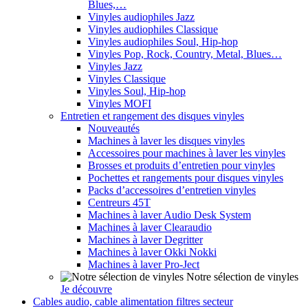
Blues,…
Vinyles audiophiles Jazz
Vinyles audiophiles Classique
Vinyles audiophiles Soul, Hip-hop
Vinyles Pop, Rock, Country, Metal, Blues…
Vinyles Jazz
Vinyles Classique
Vinyles Soul, Hip-hop
Vinyles MOFI
Entretien et rangement des disques vinyles
Nouveautés
Machines à laver les disques vinyles
Accessoires pour machines à laver les vinyles
Brosses et produits d’entretien pour vinyles
Pochettes et rangements pour disques vinyles
Packs d’accessoires d’entretien vinyles
Centreurs 45T
Machines à laver Audio Desk System
Machines à laver Clearaudio
Machines à laver Degritter
Machines à laver Okki Nokki
Machines à laver Pro-Ject
Notre sélection de vinyles
Je découvre
Cables audio, cable alimentation filtres secteur