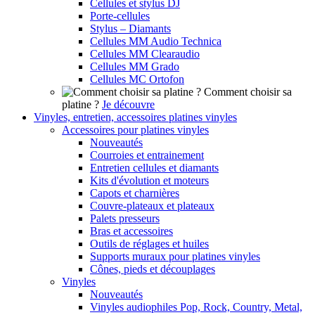
Cellules et stylus DJ
Porte-cellules
Stylus – Diamants
Cellules MM Audio Technica
Cellules MM Clearaudio
Cellules MM Grado
Cellules MC Ortofon
Comment choisir sa
platine ?
Je découvre
Vinyles, entretien, accessoires platines vinyles
Accessoires pour platines vinyles
Nouveautés
Courroies et entrainement
Entretien cellules et diamants
Kits d'évolution et moteurs
Capots et charnières
Couvre-plateaux et plateaux
Palets presseurs
Bras et accessoires
Outils de réglages et huiles
Supports muraux pour platines vinyles
Cônes, pieds et découplages
Vinyles
Nouveautés
Vinyles audiophiles Pop, Rock, Country, Metal,