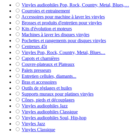
Vinyles audiophiles Pop, Rock, Country, Metal, Blues,…
Courroies et entrainement
Accessoires pour machine à laver les vinyles
Brosses et produits d'entretien pour vinyles
Kits d'évolution et moteurs
Machines à laver les disques vinyles
Pochettes et rangements pour disques vinyles
Centreurs 45t
Vinyles Pop, Rock, Country, Metal, Blues…
Capots et charnières
Couvre-plateaux et Plateaux
Palets presseurs
Entretien cellules, diamants...
Bras et accessoires
Outils de réglages et huiles
Supports muraux pour platines vinyles
Cônes, pieds et découplages
Vinyles audiophiles Jazz
Vinyles audiophiles Classique
Vinyles audiophiles Soul, Hip-hop
Vinyles Jazz
Vinyles Classique