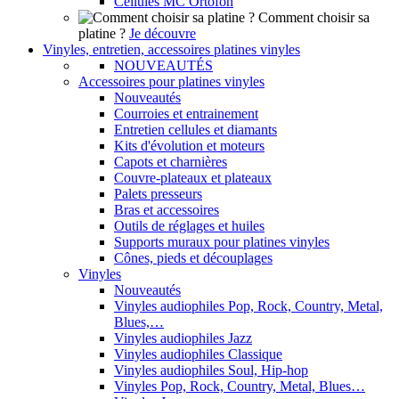
Cellules MC Ortofon
Comment choisir sa
platine ?
Je découvre
Vinyles, entretien, accessoires platines vinyles
NOUVEAUTÉS
Accessoires pour platines vinyles
Nouveautés
Courroies et entrainement
Entretien cellules et diamants
Kits d'évolution et moteurs
Capots et charnières
Couvre-plateaux et plateaux
Palets presseurs
Bras et accessoires
Outils de réglages et huiles
Supports muraux pour platines vinyles
Cônes, pieds et découplages
Vinyles
Nouveautés
Vinyles audiophiles Pop, Rock, Country, Metal,
Blues,…
Vinyles audiophiles Jazz
Vinyles audiophiles Classique
Vinyles audiophiles Soul, Hip-hop
Vinyles Pop, Rock, Country, Metal, Blues…