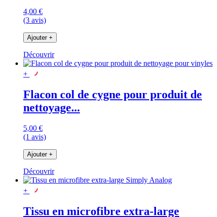
4,00 €
(3 avis)
Ajouter
+
Découvrir
+
Flacon col de cygne pour produit de
nettoyage...
5,00 €
(1 avis)
Ajouter
+
Découvrir
+
Tissu en microfibre extra-large