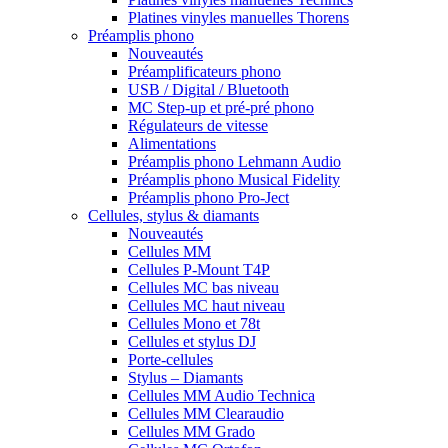
Platines vinyles manuelles Thorens
Préamplis phono
Nouveautés
Préamplificateurs phono
USB / Digital / Bluetooth
MC Step-up et pré-pré phono
Régulateurs de vitesse
Alimentations
Préamplis phono Lehmann Audio
Préamplis phono Musical Fidelity
Préamplis phono Pro-Ject
Cellules, stylus & diamants
Nouveautés
Cellules MM
Cellules P-Mount T4P
Cellules MC bas niveau
Cellules MC haut niveau
Cellules Mono et 78t
Cellules et stylus DJ
Porte-cellules
Stylus – Diamants
Cellules MM Audio Technica
Cellules MM Clearaudio
Cellules MM Grado