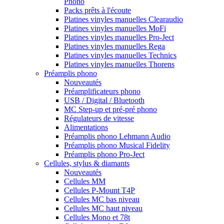
Phono
Packs prêts à l'écoute
Platines vinyles manuelles Clearaudio
Platines vinyles manuelles MoFi
Platines vinyles manuelles Pro-Ject
Platines vinyles manuelles Rega
Platines vinyles manuelles Technics
Platines vinyles manuelles Thorens
Préamplis phono
Nouveautés
Préamplificateurs phono
USB / Digital / Bluetooth
MC Step-up et pré-pré phono
Régulateurs de vitesse
Alimentations
Préamplis phono Lehmann Audio
Préamplis phono Musical Fidelity
Préamplis phono Pro-Ject
Cellules, stylus & diamants
Nouveautés
Cellules MM
Cellules P-Mount T4P
Cellules MC bas niveau
Cellules MC haut niveau
Cellules Mono et 78t