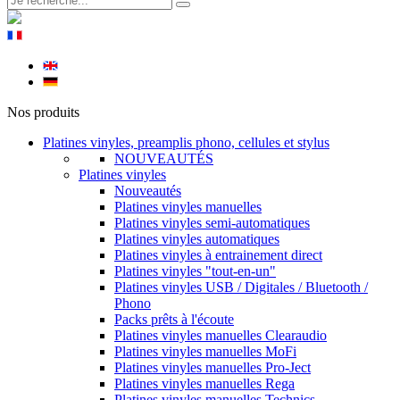
Nos produits
Platines vinyles, preamplis phono, cellules et stylus
NOUVEAUTÉS
Platines vinyles
Nouveautés
Platines vinyles manuelles
Platines vinyles semi-automatiques
Platines vinyles automatiques
Platines vinyles à entrainement direct
Platines vinyles "tout-en-un"
Platines vinyles USB / Digitales / Bluetooth /
Phono
Packs prêts à l'écoute
Platines vinyles manuelles Clearaudio
Platines vinyles manuelles MoFi
Platines vinyles manuelles Pro-Ject
Platines vinyles manuelles Rega
Platines vinyles manuelles Technics