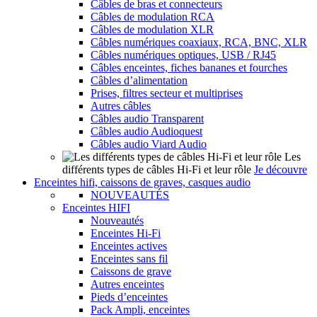
Câbles de bras et connecteurs
Câbles de modulation RCA
Câbles de modulation XLR
Câbles numériques coaxiaux, RCA, BNC, XLR
Câbles numériques optiques, USB / RJ45
Câbles enceintes, fiches bananes et fourches
Câbles d’alimentation
Prises, filtres secteur et multiprises
Autres câbles
Câbles audio Transparent
Câbles audio Audioquest
Câbles audio Viard Audio
Les
différents types de câbles Hi-Fi et leur rôle
Je découvre
Enceintes hifi, caissons de graves, casques audio
NOUVEAUTÉS
Enceintes HIFI
Nouveautés
Enceintes Hi-Fi
Enceintes actives
Enceintes sans fil
Caissons de grave
Autres enceintes
Pieds d’enceintes
Pack Ampli, enceintes