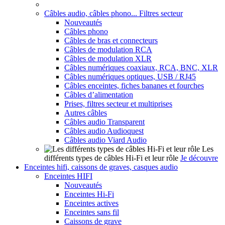
Câbles audio, câbles phono... Filtres secteur
Nouveautés
Câbles phono
Câbles de bras et connecteurs
Câbles de modulation RCA
Câbles de modulation XLR
Câbles numériques coaxiaux, RCA, BNC, XLR
Câbles numériques optiques, USB / RJ45
Câbles enceintes, fiches bananes et fourches
Câbles d’alimentation
Prises, filtres secteur et multiprises
Autres câbles
Câbles audio Transparent
Câbles audio Audioquest
Câbles audio Viard Audio
Les
différents types de câbles Hi-Fi et leur rôle
Je découvre
Enceintes hifi, caissons de graves, casques audio
Enceintes HIFI
Nouveautés
Enceintes Hi-Fi
Enceintes actives
Enceintes sans fil
Caissons de grave