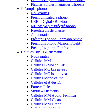
Platines vinyles manuelles Thorens
Préamplis phono
Nouveautés
Préamplificateurs phono
USB / Digital / Bluetooth
MC Step-up et pré-pré phono
Régulateurs de vitesse
Alimentations
Préamplis phono Lehmann Audio
Préamplis phono Musical Fidelity
Préamplis phono Pro-Ject
Cellules, stylus & diamants
Nouveautés
Cellules MM
Cellules P-Mount T4P
Cellules MC bas niveau
Cellules MC haut niveau
Cellules Mono et 78t
Cellules et stylus DJ
Porte-cellules
Stylus – Diamants
Cellules MM Audio Technica
Cellules MM Clearaudio
Cellules MM Grado