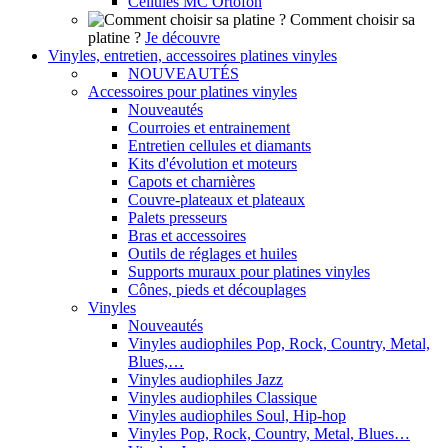
Cellules MC Ortofon
Comment choisir sa
platine ?
Je découvre
Vinyles, entretien, accessoires platines vinyles
NOUVEAUTÉS
Accessoires pour platines vinyles
Nouveautés
Courroies et entrainement
Entretien cellules et diamants
Kits d'évolution et moteurs
Capots et charnières
Couvre-plateaux et plateaux
Palets presseurs
Bras et accessoires
Outils de réglages et huiles
Supports muraux pour platines vinyles
Cônes, pieds et découplages
Vinyles
Nouveautés
Vinyles audiophiles Pop, Rock, Country, Metal,
Blues,…
Vinyles audiophiles Jazz
Vinyles audiophiles Classique
Vinyles audiophiles Soul, Hip-hop
Vinyles Pop, Rock, Country, Metal, Blues…