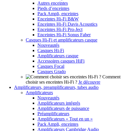
Autres enceintes
Pieds d’enceintes
Pack Ampli, enceintes
Enceintes Hi-Fi B&W
Enceintes Hi-Fi Davis Acoustics
Enceintes Hi-Fi Pro-Ject
Enceintes Hi-Fi Sonus Faber
Casques Hi-Fi et amplificateurs casque
Nouveautés
Casques Hi-Fi
Amplificateurs casque
Accessoires casques HiFi
Casques Focal
Casques Grado
Comment
choisir ses enceintes Hi-Fi ?
Je découvre
Amplificateurs, preamplificateurs, tubes audio
Amplificateurs
Nouveautés
Amplificateurs intégrés
Amplificateurs de puissance
Préamplificateurs
Amplificateurs « Tout en un »
Pack Ampli, enceintes
Amplificateurs Cambridge Audio