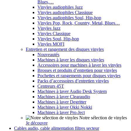
Blues,…
Vinyles audiophiles Jazz
Vinyles audiophiles Classique
Vinyles audiophiles Soul, Hip-hop
Vinyles Pop, Rock, Country, Metal, Blues…
Vinyles Jazz
Vinyles Classique
Vinyles Soul, Hip-hop
Vinyles MOFI
Entretien et rangement des disques vinyles
Nouveautés
Machines à laver les disques vinyles
Accessoires pour machines à laver les vinyles
Brosses et produits d’entretien pour vinyles
Pochettes et rangements pour disques vinyles
Packs d’accessoires d’entretien vinyles
Centreurs 45T
Machines à laver Audio Desk System
Machines à laver Clearaudio
Machines à laver Degritter
Machines à laver Okki Nokki
Machines à laver Pro-Ject
Notre sélection de vinyles
Je découvre
Cables audio, cable alimentation filtres secteur