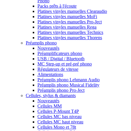
Phono
Packs prêts à l'écoute
Platines vinyles manuelles Clearaudio
Platines vinyles manuelles MoFi
Platines vinyles manuelles Pro-Ject
Platines vinyles manuelles Rega
Platines vinyles manuelles Technics
Platines vinyles manuelles Thorens
Préamplis phono
Nouveautés
Préamplificateurs phono
USB / Digital / Bluetooth
MC Step-up et pré-pré phono
Régulateurs de vitesse
Alimentations
Préamplis phono Lehmann Audio
Préamplis phono Musical Fidelity
Préamplis phono Pro-Ject
Cellules, stylus & diamants
Nouveautés
Cellules MM
Cellules P-Mount T4P
Cellules MC bas niveau
Cellules MC haut niveau
Cellules Mono et 78t