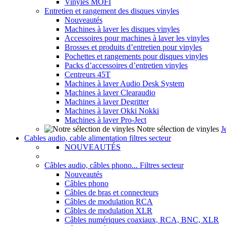
Vinyles MOFI
Entretien et rangement des disques vinyles
Nouveautés
Machines à laver les disques vinyles
Accessoires pour machines à laver les vinyles
Brosses et produits d’entretien pour vinyles
Pochettes et rangements pour disques vinyles
Packs d’accessoires d’entretien vinyles
Centreurs 45T
Machines à laver Audio Desk System
Machines à laver Clearaudio
Machines à laver Degritter
Machines à laver Okki Nokki
Machines à laver Pro-Ject
Notre sélection de vinyles
J
Cables audio, cable alimentation filtres secteur
NOUVEAUTÉS
Câbles audio, câbles phono... Filtres secteur
Nouveautés
Câbles phono
Câbles de bras et connecteurs
Câbles de modulation RCA
Câbles de modulation XLR
Câbles numériques coaxiaux, RCA, BNC, XLR