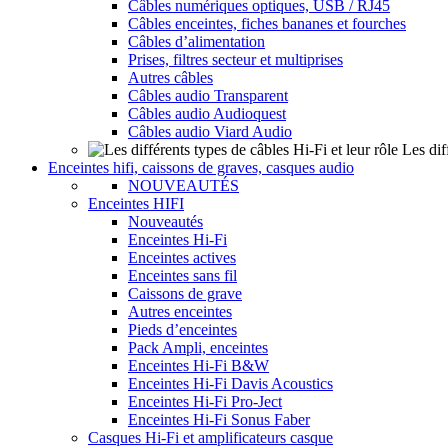
Câbles numériques optiques, USB / RJ45
Câbles enceintes, fiches bananes et fourches
Câbles d’alimentation
Prises, filtres secteur et multiprises
Autres câbles
Câbles audio Transparent
Câbles audio Audioquest
Câbles audio Viard Audio
Les dif
Enceintes hifi, caissons de graves, casques audio
NOUVEAUTÉS
Enceintes HIFI
Nouveautés
Enceintes Hi-Fi
Enceintes actives
Enceintes sans fil
Caissons de grave
Autres enceintes
Pieds d’enceintes
Pack Ampli, enceintes
Enceintes Hi-Fi B&W
Enceintes Hi-Fi Davis Acoustics
Enceintes Hi-Fi Pro-Ject
Enceintes Hi-Fi Sonus Faber
Casques Hi-Fi et amplificateurs casque