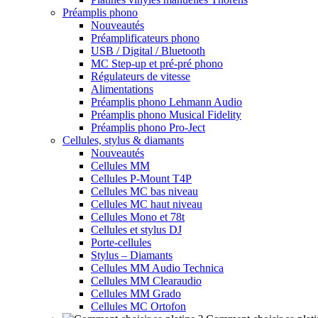
Préamplis phono
Nouveautés
Préamplificateurs phono
USB / Digital / Bluetooth
MC Step-up et pré-pré phono
Régulateurs de vitesse
Alimentations
Préamplis phono Lehmann Audio
Préamplis phono Musical Fidelity
Préamplis phono Pro-Ject
Cellules, stylus & diamants
Nouveautés
Cellules MM
Cellules P-Mount T4P
Cellules MC bas niveau
Cellules MC haut niveau
Cellules Mono et 78t
Cellules et stylus DJ
Porte-cellules
Stylus – Diamants
Cellules MM Audio Technica
Cellules MM Clearaudio
Cellules MM Grado
Cellules MC Ortofon