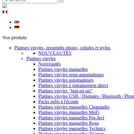
Nos produits
Platines vinyles, preamplis phono, cellules et stylus
NOUVEAUTÉS
Platines vinyles
Nouveautés
Platines vinyles manuelles
Platines vinyles semi-automatiques
Platines vinyles automatiques
Platines vinyles à entrainement direct
Platines vinyles "tout-en-un"
Platines vinyles USB / Digitales / Bluetooth / Pho
Packs prêts à l'écoute
Platines vinyles manuelles Clearaudio
Platines vinyles manuelles MoFi
Platines vinyles manuelles Pro-Ject
Platines vinyles manuelles Rega
Platines vinyles manuelles Technics
Platines vinyles manuelles Thorens