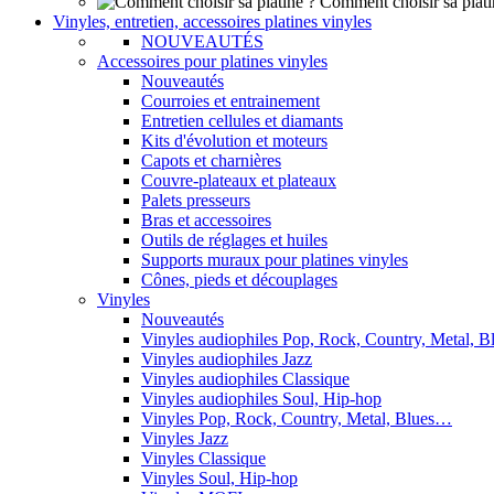
Comment choisir sa plati
Vinyles, entretien, accessoires platines vinyles
NOUVEAUTÉS
Accessoires pour platines vinyles
Nouveautés
Courroies et entrainement
Entretien cellules et diamants
Kits d'évolution et moteurs
Capots et charnières
Couvre-plateaux et plateaux
Palets presseurs
Bras et accessoires
Outils de réglages et huiles
Supports muraux pour platines vinyles
Cônes, pieds et découplages
Vinyles
Nouveautés
Vinyles audiophiles Pop, Rock, Country, Metal, 
Vinyles audiophiles Jazz
Vinyles audiophiles Classique
Vinyles audiophiles Soul, Hip-hop
Vinyles Pop, Rock, Country, Metal, Blues…
Vinyles Jazz
Vinyles Classique
Vinyles Soul, Hip-hop