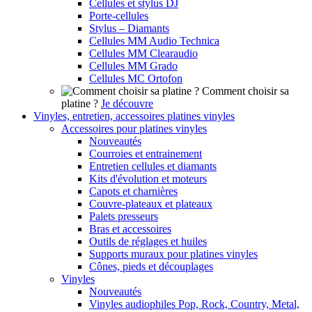
Cellules et stylus DJ
Porte-cellules
Stylus – Diamants
Cellules MM Audio Technica
Cellules MM Clearaudio
Cellules MM Grado
Cellules MC Ortofon
Comment choisir sa
platine ?
Je découvre
Vinyles, entretien, accessoires platines vinyles
Accessoires pour platines vinyles
Nouveautés
Courroies et entrainement
Entretien cellules et diamants
Kits d'évolution et moteurs
Capots et charnières
Couvre-plateaux et plateaux
Palets presseurs
Bras et accessoires
Outils de réglages et huiles
Supports muraux pour platines vinyles
Cônes, pieds et découplages
Vinyles
Nouveautés
Vinyles audiophiles Pop, Rock, Country, Metal,