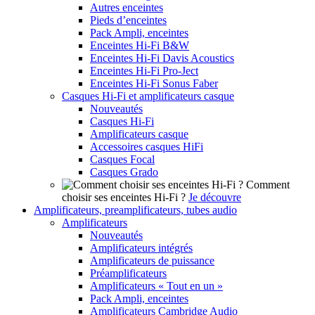
Autres enceintes
Pieds d’enceintes
Pack Ampli, enceintes
Enceintes Hi-Fi B&W
Enceintes Hi-Fi Davis Acoustics
Enceintes Hi-Fi Pro-Ject
Enceintes Hi-Fi Sonus Faber
Casques Hi-Fi et amplificateurs casque
Nouveautés
Casques Hi-Fi
Amplificateurs casque
Accessoires casques HiFi
Casques Focal
Casques Grado
Comment
choisir ses enceintes Hi-Fi ?
Je découvre
Amplificateurs, preamplificateurs, tubes audio
Amplificateurs
Nouveautés
Amplificateurs intégrés
Amplificateurs de puissance
Préamplificateurs
Amplificateurs « Tout en un »
Pack Ampli, enceintes
Amplificateurs Cambridge Audio