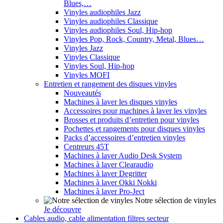
Blues,…
Vinyles audiophiles Jazz
Vinyles audiophiles Classique
Vinyles audiophiles Soul, Hip-hop
Vinyles Pop, Rock, Country, Metal, Blues…
Vinyles Jazz
Vinyles Classique
Vinyles Soul, Hip-hop
Vinyles MOFI
Entretien et rangement des disques vinyles
Nouveautés
Machines à laver les disques vinyles
Accessoires pour machines à laver les vinyles
Brosses et produits d’entretien pour vinyles
Pochettes et rangements pour disques vinyles
Packs d’accessoires d’entretien vinyles
Centreurs 45T
Machines à laver Audio Desk System
Machines à laver Clearaudio
Machines à laver Degritter
Machines à laver Okki Nokki
Machines à laver Pro-Ject
Notre sélection de vinyles
Je découvre
Cables audio, cable alimentation filtres secteur