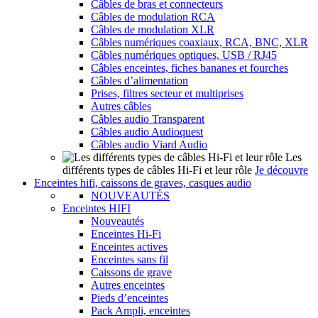
Câbles de bras et connecteurs
Câbles de modulation RCA
Câbles de modulation XLR
Câbles numériques coaxiaux, RCA, BNC, XLR
Câbles numériques optiques, USB / RJ45
Câbles enceintes, fiches bananes et fourches
Câbles d’alimentation
Prises, filtres secteur et multiprises
Autres câbles
Câbles audio Transparent
Câbles audio Audioquest
Câbles audio Viard Audio
Les
différents types de câbles Hi-Fi et leur rôle
Je découvre
Enceintes hifi, caissons de graves, casques audio
NOUVEAUTÉS
Enceintes HIFI
Nouveautés
Enceintes Hi-Fi
Enceintes actives
Enceintes sans fil
Caissons de grave
Autres enceintes
Pieds d’enceintes
Pack Ampli, enceintes