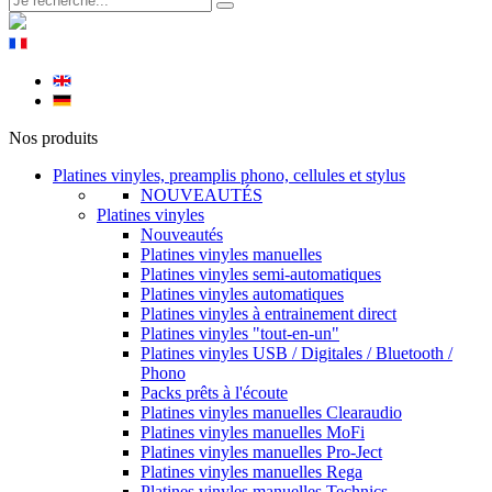
Nos produits
Platines vinyles, preamplis phono, cellules et stylus
NOUVEAUTÉS
Platines vinyles
Nouveautés
Platines vinyles manuelles
Platines vinyles semi-automatiques
Platines vinyles automatiques
Platines vinyles à entrainement direct
Platines vinyles "tout-en-un"
Platines vinyles USB / Digitales / Bluetooth /
Phono
Packs prêts à l'écoute
Platines vinyles manuelles Clearaudio
Platines vinyles manuelles MoFi
Platines vinyles manuelles Pro-Ject
Platines vinyles manuelles Rega
Platines vinyles manuelles Technics