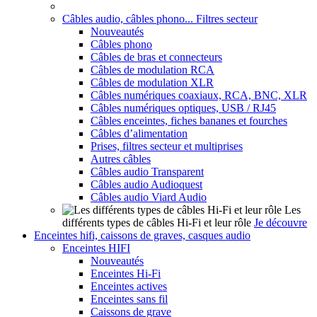
Câbles audio, câbles phono... Filtres secteur
Nouveautés
Câbles phono
Câbles de bras et connecteurs
Câbles de modulation RCA
Câbles de modulation XLR
Câbles numériques coaxiaux, RCA, BNC, XLR
Câbles numériques optiques, USB / RJ45
Câbles enceintes, fiches bananes et fourches
Câbles d’alimentation
Prises, filtres secteur et multiprises
Autres câbles
Câbles audio Transparent
Câbles audio Audioquest
Câbles audio Viard Audio
Les
différents types de câbles Hi-Fi et leur rôle
Je découvre
Enceintes hifi, caissons de graves, casques audio
Enceintes HIFI
Nouveautés
Enceintes Hi-Fi
Enceintes actives
Enceintes sans fil
Caissons de grave