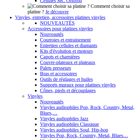
Cellules MC Ortofon
Comment choisir sa
platine ?
Je découvre
Vinyles, entretien, accessoires platines vinyles
NOUVEAUTÉS
Accessoires pour platines vinyles
Nouveautés
Courroies et entrainement
Entretien cellules et diamants
Kits d'évolution et moteurs
Capots et charnières
Couvre-plateaux et plateaux
Palets presseurs
Bras et accessoires
Outils de réglages et huiles
Supports muraux pour platines vinyles
Cônes, pieds et découplages
Vinyles
Nouveautés
Vinyles audiophiles Pop, Rock, Country, Metal,
Blues,…
Vinyles audiophiles Jazz
Vinyles audiophiles Classique
Vinyles audiophiles Soul, Hip-hop
Vinyles Pop, Rock, Country, Metal, Blues…