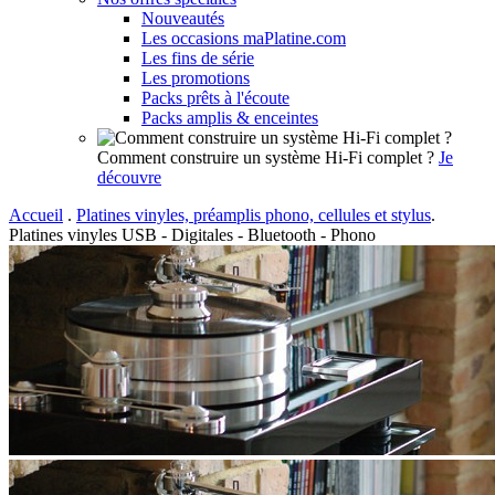
Nouveautés
Les occasions maPlatine.com
Les fins de série
Les promotions
Packs prêts à l'écoute
Packs amplis & enceintes
Comment construire un système Hi-Fi complet ?
Je
découvre
Accueil
.
Platines vinyles, préamplis phono, cellules et stylus
.
Platines vinyles USB - Digitales - Bluetooth - Phono