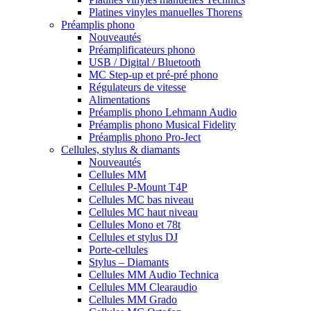
Platines vinyles manuelles Thorens
Préamplis phono
Nouveautés
Préamplificateurs phono
USB / Digital / Bluetooth
MC Step-up et pré-pré phono
Régulateurs de vitesse
Alimentations
Préamplis phono Lehmann Audio
Préamplis phono Musical Fidelity
Préamplis phono Pro-Ject
Cellules, stylus & diamants
Nouveautés
Cellules MM
Cellules P-Mount T4P
Cellules MC bas niveau
Cellules MC haut niveau
Cellules Mono et 78t
Cellules et stylus DJ
Porte-cellules
Stylus – Diamants
Cellules MM Audio Technica
Cellules MM Clearaudio
Cellules MM Grado