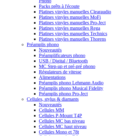
Phono
Packs prêts à l'écoute
Platines vinyles manuelles Clearaudio
Platines vinyles manuelles MoFi
Platines vinyles manuelles Pro-Ject
Platines vinyles manuelles Rega
Platines vinyles manuelles Technics
Platines vinyles manuelles Thorens
Préamplis phono
Nouveautés
Préamplificateurs phono
USB / Digital / Bluetooth
MC Step-up et pré-pré phono
Régulateurs de vitesse
Alimentations
Préamplis phono Lehmann Audio
Préamplis phono Musical Fidelity
Préamplis phono Pro-Ject
Cellules, stylus & diamants
Nouveautés
Cellules MM
Cellules P-Mount T4P
Cellules MC bas niveau
Cellules MC haut niveau
Cellules Mono et 78t