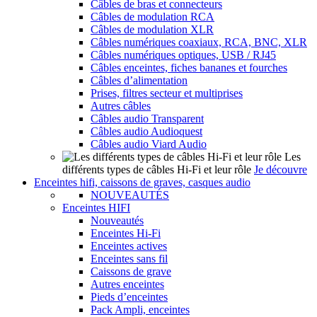
Câbles de bras et connecteurs
Câbles de modulation RCA
Câbles de modulation XLR
Câbles numériques coaxiaux, RCA, BNC, XLR
Câbles numériques optiques, USB / RJ45
Câbles enceintes, fiches bananes et fourches
Câbles d’alimentation
Prises, filtres secteur et multiprises
Autres câbles
Câbles audio Transparent
Câbles audio Audioquest
Câbles audio Viard Audio
Les
différents types de câbles Hi-Fi et leur rôle
Je découvre
Enceintes hifi, caissons de graves, casques audio
NOUVEAUTÉS
Enceintes HIFI
Nouveautés
Enceintes Hi-Fi
Enceintes actives
Enceintes sans fil
Caissons de grave
Autres enceintes
Pieds d’enceintes
Pack Ampli, enceintes