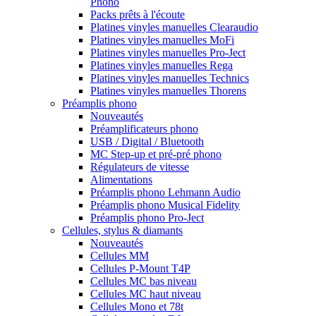
Phono
Packs prêts à l'écoute
Platines vinyles manuelles Clearaudio
Platines vinyles manuelles MoFi
Platines vinyles manuelles Pro-Ject
Platines vinyles manuelles Rega
Platines vinyles manuelles Technics
Platines vinyles manuelles Thorens
Préamplis phono
Nouveautés
Préamplificateurs phono
USB / Digital / Bluetooth
MC Step-up et pré-pré phono
Régulateurs de vitesse
Alimentations
Préamplis phono Lehmann Audio
Préamplis phono Musical Fidelity
Préamplis phono Pro-Ject
Cellules, stylus & diamants
Nouveautés
Cellules MM
Cellules P-Mount T4P
Cellules MC bas niveau
Cellules MC haut niveau
Cellules Mono et 78t