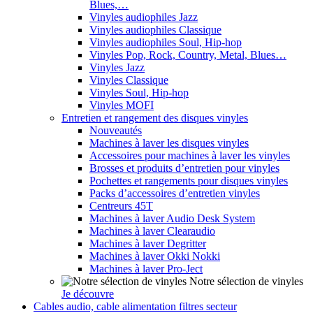
Blues,…
Vinyles audiophiles Jazz
Vinyles audiophiles Classique
Vinyles audiophiles Soul, Hip-hop
Vinyles Pop, Rock, Country, Metal, Blues…
Vinyles Jazz
Vinyles Classique
Vinyles Soul, Hip-hop
Vinyles MOFI
Entretien et rangement des disques vinyles
Nouveautés
Machines à laver les disques vinyles
Accessoires pour machines à laver les vinyles
Brosses et produits d’entretien pour vinyles
Pochettes et rangements pour disques vinyles
Packs d’accessoires d’entretien vinyles
Centreurs 45T
Machines à laver Audio Desk System
Machines à laver Clearaudio
Machines à laver Degritter
Machines à laver Okki Nokki
Machines à laver Pro-Ject
Notre sélection de vinyles
Je découvre
Cables audio, cable alimentation filtres secteur