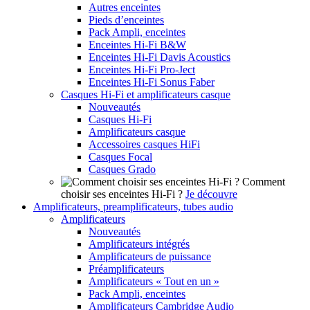
Autres enceintes
Pieds d’enceintes
Pack Ampli, enceintes
Enceintes Hi-Fi B&W
Enceintes Hi-Fi Davis Acoustics
Enceintes Hi-Fi Pro-Ject
Enceintes Hi-Fi Sonus Faber
Casques Hi-Fi et amplificateurs casque
Nouveautés
Casques Hi-Fi
Amplificateurs casque
Accessoires casques HiFi
Casques Focal
Casques Grado
Comment
choisir ses enceintes Hi-Fi ?
Je découvre
Amplificateurs, preamplificateurs, tubes audio
Amplificateurs
Nouveautés
Amplificateurs intégrés
Amplificateurs de puissance
Préamplificateurs
Amplificateurs « Tout en un »
Pack Ampli, enceintes
Amplificateurs Cambridge Audio