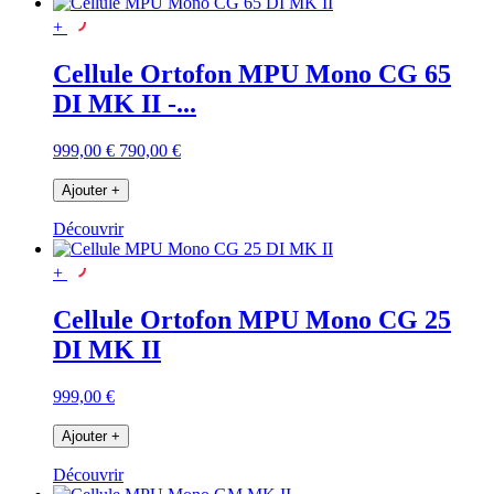
+
Cellule Ortofon MPU Mono CG 65
DI MK II -...
999,00 €
790,00 €
Ajouter
+
Découvrir
+
Cellule Ortofon MPU Mono CG 25
DI MK II
999,00 €
Ajouter
+
Découvrir