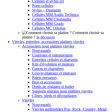
Cellules et stylus DJ
Porte-cellules
Stylus – Diamants
Cellules MM Audio Technica
Cellules MM Clearaudio
Cellules MM Grado
Cellules MC Ortofon
Comment choisir sa
platine ?
Je découvre
Vinyles, entretien, accessoires platines vinyles
Accessoires pour platines vinyles
Nouveautés
Courroies et entrainement
Entretien cellules et diamants
Kits d'évolution et moteurs
Capots et charnières
Couvre-plateaux et plateaux
Palets presseurs
Bras et accessoires
Outils de réglages et huiles
Supports muraux pour platines vinyles
Cônes, pieds et découplages
Vinyles
Nouveautés
Vinyles audiophiles Pop, Rock, Country, Metal,