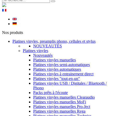
Nos produits
Platines vinyles, preamplis phono, cellules et stylus
NOUVEAUTÉS
Platines vinyles
Nouveautés
Platines vinyles manuelles
Platines vinyles semi-automatiques
Platines vinyles automatiques
Platines vinyles à entrainement direct
Platines vinyles "tout-en-un"
Platines vinyles USB / Digitales / Bluetooth /
Phono
Packs prêts à l'écoute
Platines vinyles manuelles Clearaudio
Platines vinyles manuelles MoFi
Platines vinyles manuelles Pro-Ject
Platines vinyles manuelles Rega
Platines vinyles manuelles Technics