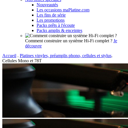
Nouveautés
Les occasions maPlatine.com
Les fins de série
Les promotions
Packs prêts à l'écoute
Packs amplis & enceintes
Comment construire un système Hi-Fi complet ?
Je
découvre
Accueil
.
Platines vinyles, préamplis phono, cellules et stylus
.
Cellules Mono et 78T