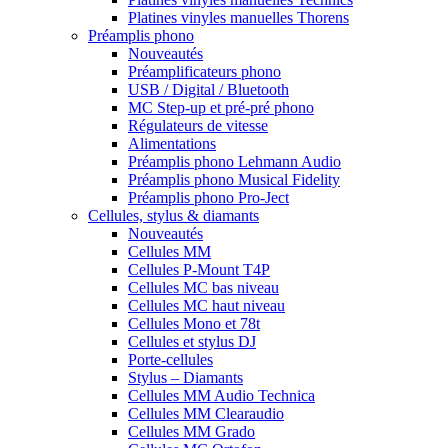
Platines vinyles manuelles Thorens
Préamplis phono
Nouveautés
Préamplificateurs phono
USB / Digital / Bluetooth
MC Step-up et pré-pré phono
Régulateurs de vitesse
Alimentations
Préamplis phono Lehmann Audio
Préamplis phono Musical Fidelity
Préamplis phono Pro-Ject
Cellules, stylus & diamants
Nouveautés
Cellules MM
Cellules P-Mount T4P
Cellules MC bas niveau
Cellules MC haut niveau
Cellules Mono et 78t
Cellules et stylus DJ
Porte-cellules
Stylus – Diamants
Cellules MM Audio Technica
Cellules MM Clearaudio
Cellules MM Grado