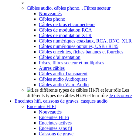
Câbles audio, câbles phono... Filtres secteur
Nouveautés
Câbles phono
Câbles de bras et connecteurs
Câbles de modulation RCA
Câbles de modulation XLR
Câbles numériques coaxiaux, RCA, BNC, XLR
Câbles numériques optiques, USB / RJ45
Câbles enceintes, fiches bananes et fourches
Câbles d’alimentation
Prises, filtres secteur et multiprises
Autres câbles
Câbles audio Transparent
Câbles audio Audioquest
Câbles audio Viard Audio
Les
différents types de câbles Hi-Fi et leur rôle
Je découvre
Enceintes hifi, caissons de graves, casques audio
Enceintes HIFI
Nouveautés
Enceintes Hi-Fi
Enceintes actives
Enceintes sans fil
Caissons de grave