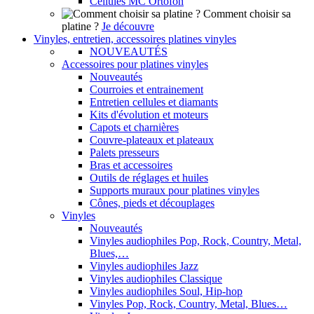
Cellules MC Ortofon
Comment choisir sa
platine ?
Je découvre
Vinyles, entretien, accessoires platines vinyles
NOUVEAUTÉS
Accessoires pour platines vinyles
Nouveautés
Courroies et entrainement
Entretien cellules et diamants
Kits d'évolution et moteurs
Capots et charnières
Couvre-plateaux et plateaux
Palets presseurs
Bras et accessoires
Outils de réglages et huiles
Supports muraux pour platines vinyles
Cônes, pieds et découplages
Vinyles
Nouveautés
Vinyles audiophiles Pop, Rock, Country, Metal,
Blues,…
Vinyles audiophiles Jazz
Vinyles audiophiles Classique
Vinyles audiophiles Soul, Hip-hop
Vinyles Pop, Rock, Country, Metal, Blues…