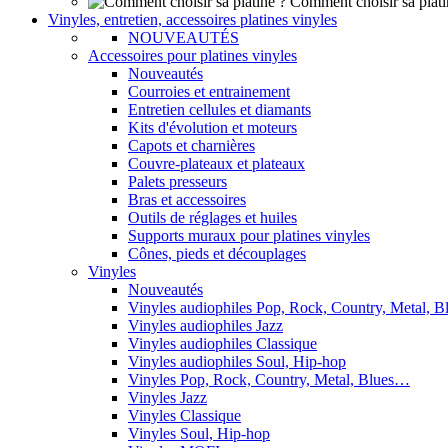
Comment choisir sa plati
Vinyles, entretien, accessoires platines vinyles
NOUVEAUTÉS
Accessoires pour platines vinyles
Nouveautés
Courroies et entrainement
Entretien cellules et diamants
Kits d'évolution et moteurs
Capots et charnières
Couvre-plateaux et plateaux
Palets presseurs
Bras et accessoires
Outils de réglages et huiles
Supports muraux pour platines vinyles
Cônes, pieds et découplages
Vinyles
Nouveautés
Vinyles audiophiles Pop, Rock, Country, Metal, 
Vinyles audiophiles Jazz
Vinyles audiophiles Classique
Vinyles audiophiles Soul, Hip-hop
Vinyles Pop, Rock, Country, Metal, Blues…
Vinyles Jazz
Vinyles Classique
Vinyles Soul, Hip-hop