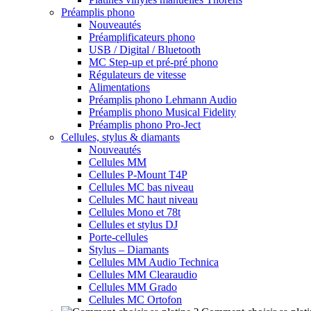
Préamplis phono
Nouveautés
Préamplificateurs phono
USB / Digital / Bluetooth
MC Step-up et pré-pré phono
Régulateurs de vitesse
Alimentations
Préamplis phono Lehmann Audio
Préamplis phono Musical Fidelity
Préamplis phono Pro-Ject
Cellules, stylus & diamants
Nouveautés
Cellules MM
Cellules P-Mount T4P
Cellules MC bas niveau
Cellules MC haut niveau
Cellules Mono et 78t
Cellules et stylus DJ
Porte-cellules
Stylus – Diamants
Cellules MM Audio Technica
Cellules MM Clearaudio
Cellules MM Grado
Cellules MC Ortofon