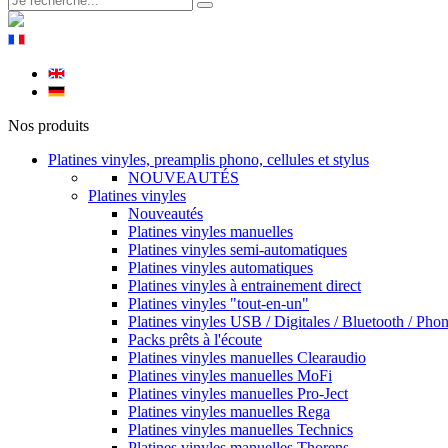
Nos produits
Platines vinyles, preamplis phono, cellules et stylus
NOUVEAUTÉS
Platines vinyles
Nouveautés
Platines vinyles manuelles
Platines vinyles semi-automatiques
Platines vinyles automatiques
Platines vinyles à entrainement direct
Platines vinyles "tout-en-un"
Platines vinyles USB / Digitales / Bluetooth / Pho
Packs prêts à l'écoute
Platines vinyles manuelles Clearaudio
Platines vinyles manuelles MoFi
Platines vinyles manuelles Pro-Ject
Platines vinyles manuelles Rega
Platines vinyles manuelles Technics
Platines vinyles manuelles Thorens