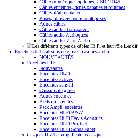
Câbles numériques optiques, USB / RJ45
Câbles enceintes, fiches bananes et fourches
Câbles d’alimentation
Prises, filtres secteur et multiprises
Autres câbles
Câbles audio Transparent
Câbles audio Audioquest
Câbles audio Viard Audio
Les dif
Enceintes hifi, caissons de graves, casques audio
NOUVEAUTÉS
Enceintes HIFI
Nouveautés
Enceintes Hi-Fi
Enceintes actives
Enceintes sans fil
Caissons de grave
Autres enceintes
Pieds d’enceintes
Pack Ampli, enceintes
Enceintes Hi-Fi B&W
Enceintes Hi-Fi Davis Acoustics
Enceintes Hi-Fi Pro-Ject
Enceintes Hi-Fi Sonus Faber
Casques Hi-Fi et amplificateurs casque