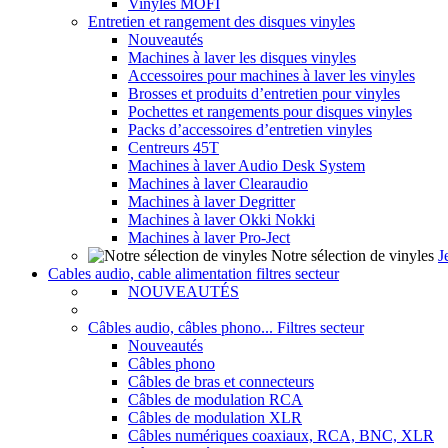
Vinyles MOFI
Entretien et rangement des disques vinyles
Nouveautés
Machines à laver les disques vinyles
Accessoires pour machines à laver les vinyles
Brosses et produits d’entretien pour vinyles
Pochettes et rangements pour disques vinyles
Packs d’accessoires d’entretien vinyles
Centreurs 45T
Machines à laver Audio Desk System
Machines à laver Clearaudio
Machines à laver Degritter
Machines à laver Okki Nokki
Machines à laver Pro-Ject
Notre sélection de vinyles
J
Cables audio, cable alimentation filtres secteur
NOUVEAUTÉS
Câbles audio, câbles phono... Filtres secteur
Nouveautés
Câbles phono
Câbles de bras et connecteurs
Câbles de modulation RCA
Câbles de modulation XLR
Câbles numériques coaxiaux, RCA, BNC, XLR