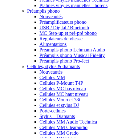
Platines vinyles manuelles Thorens
Préamplis phono
Nouveautés
Préamplificateurs phono
USB / Digital / Bluetooth
MC Step-up et pré-pré phono
Régulateurs de vitesse
Alimentations
Préamplis phono Lehmann Audio
Préamplis phono Musical Fidelity
Préamplis phono Pro-Ject
Cellules, stylus & diamants
Nouveautés
Cellules MM
Cellules P-Mount T4P
Cellules MC bas niveau
Cellules MC haut niveau
Cellules Mono et 78t
Cellules et stylus DJ
Porte-cellules
Stylus – Diamants
Cellules MM Audio Technica
Cellules MM Clearaudio
Cellules MM Grado