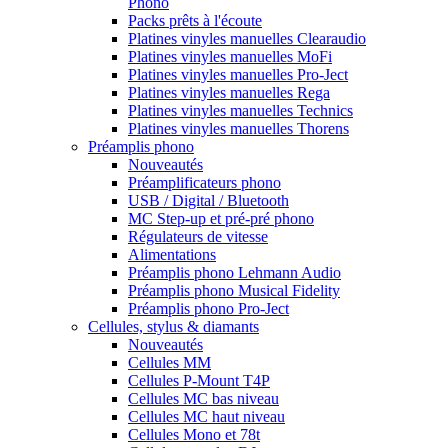
Phono
Packs prêts à l'écoute
Platines vinyles manuelles Clearaudio
Platines vinyles manuelles MoFi
Platines vinyles manuelles Pro-Ject
Platines vinyles manuelles Rega
Platines vinyles manuelles Technics
Platines vinyles manuelles Thorens
Préamplis phono
Nouveautés
Préamplificateurs phono
USB / Digital / Bluetooth
MC Step-up et pré-pré phono
Régulateurs de vitesse
Alimentations
Préamplis phono Lehmann Audio
Préamplis phono Musical Fidelity
Préamplis phono Pro-Ject
Cellules, stylus & diamants
Nouveautés
Cellules MM
Cellules P-Mount T4P
Cellules MC bas niveau
Cellules MC haut niveau
Cellules Mono et 78t