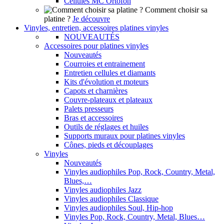
Cellules MC Ortofon
Comment choisir sa
platine ?
Je découvre
Vinyles, entretien, accessoires platines vinyles
NOUVEAUTÉS
Accessoires pour platines vinyles
Nouveautés
Courroies et entrainement
Entretien cellules et diamants
Kits d'évolution et moteurs
Capots et charnières
Couvre-plateaux et plateaux
Palets presseurs
Bras et accessoires
Outils de réglages et huiles
Supports muraux pour platines vinyles
Cônes, pieds et découplages
Vinyles
Nouveautés
Vinyles audiophiles Pop, Rock, Country, Metal,
Blues,…
Vinyles audiophiles Jazz
Vinyles audiophiles Classique
Vinyles audiophiles Soul, Hip-hop
Vinyles Pop, Rock, Country, Metal, Blues…