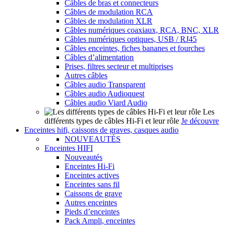
Câbles de bras et connecteurs
Câbles de modulation RCA
Câbles de modulation XLR
Câbles numériques coaxiaux, RCA, BNC, XLR
Câbles numériques optiques, USB / RJ45
Câbles enceintes, fiches bananes et fourches
Câbles d’alimentation
Prises, filtres secteur et multiprises
Autres câbles
Câbles audio Transparent
Câbles audio Audioquest
Câbles audio Viard Audio
Les
différents types de câbles Hi-Fi et leur rôle
Je découvre
Enceintes hifi, caissons de graves, casques audio
NOUVEAUTÉS
Enceintes HIFI
Nouveautés
Enceintes Hi-Fi
Enceintes actives
Enceintes sans fil
Caissons de grave
Autres enceintes
Pieds d’enceintes
Pack Ampli, enceintes