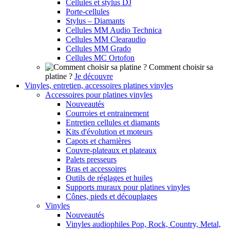
Cellules et stylus DJ
Porte-cellules
Stylus – Diamants
Cellules MM Audio Technica
Cellules MM Clearaudio
Cellules MM Grado
Cellules MC Ortofon
Comment choisir sa
platine ?
Je découvre
Vinyles, entretien, accessoires platines vinyles
Accessoires pour platines vinyles
Nouveautés
Courroies et entrainement
Entretien cellules et diamants
Kits d'évolution et moteurs
Capots et charnières
Couvre-plateaux et plateaux
Palets presseurs
Bras et accessoires
Outils de réglages et huiles
Supports muraux pour platines vinyles
Cônes, pieds et découplages
Vinyles
Nouveautés
Vinyles audiophiles Pop, Rock, Country, Metal,