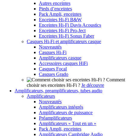
Autres enceintes
Pieds d’enceintes
Pack Ampli, enceintes
Enceintes Hi-Fi B&W
Enceintes Hi-Fi Davis Acoustics
Enceintes Hi-Fi Pro-Ject
Enceintes Hi-Fi Sonus Faber
Casques Hi-Fi et amplificateurs casque
Nouveautés
Casques Hi-Fi
Amplificateurs casque
Accessoires casques HiFi
Casques Focal
Casques Grado
Comment
choisir ses enceintes Hi-Fi ?
Je découvre
Amplificateurs, preamplificateurs, tubes audio
Amplificateurs
Nouveautés
Amplificateurs intégrés
Amplificateurs de puissance
Préamplificateurs
Amplificateurs « Tout en un »
Pack Ampli, enceintes
Amplificateurs Cambridge Audio