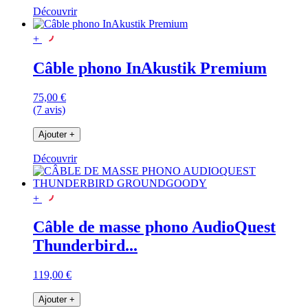
Découvrir
+
Câble phono InAkustik Premium
75,00 €
(7 avis)
Ajouter
+
Découvrir
+
Câble de masse phono AudioQuest
Thunderbird...
119,00 €
Ajouter
+