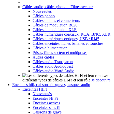
Câbles audio, câbles phono... Filtres secteur
Nouveautés
Câbles phono
Câbles de bras et connecteurs
Câbles de modulation RCA
Câbles de modulation XLR
Câbles numériques coaxiaux, RCA, BNC, XLR
Câbles numériques optiques, USB / RJ45
Câbles enceintes, fiches bananes et fourches
Câbles d’alimentation
Prises, filtres secteur et multiprises
Autres câbles
Câbles audio Transparent
Câbles audio Audioquest
Câbles audio Viard Audio
Les
différents types de câbles Hi-Fi et leur rôle
Je découvre
Enceintes hifi, caissons de graves, casques audio
Enceintes HIFI
Nouveautés
Enceintes Hi-Fi
Enceintes actives
Enceintes sans fil
Caissons de grave