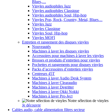
Blues,…
Vinyles audiophiles Jazz
Vinyles audiophiles Classique
Vinyles audiophiles Soul, Hip-hop
Vinyles Pop, Rock, Country, Metal, Blues…
Vinyles Jazz
Vinyles Classique
Vinyles Soul, Hip-hop
Vinyles MOFI
Entretien et rangement des disques vinyles
Nouveautés
Machines à laver les disques vinyles
Accessoires pour machines à laver les vinyles
Brosses et produits d’entretien pour vinyles
Pochettes et rangements pour disques vinyles
Packs d’accessoires d’entretien vinyles
Centreurs 45T
Machines à laver Audio Desk System
Machines à laver Clearaudio
Machines à laver Degritter
Machines à laver Okki Nokki
Machines à laver Pro-Ject
Notre sélection de vinyles
Je découvre
Cables audio, cable alimentation filtres secteur