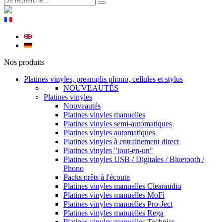
Nos produits
Platines vinyles, preamplis phono, cellules et stylus
NOUVEAUTÉS
Platines vinyles
Nouveautés
Platines vinyles manuelles
Platines vinyles semi-automatiques
Platines vinyles automatiques
Platines vinyles à entrainement direct
Platines vinyles "tout-en-un"
Platines vinyles USB / Digitales / Bluetooth /
Phono
Packs prêts à l'écoute
Platines vinyles manuelles Clearaudio
Platines vinyles manuelles MoFi
Platines vinyles manuelles Pro-Ject
Platines vinyles manuelles Rega
Platines vinyles manuelles Technics