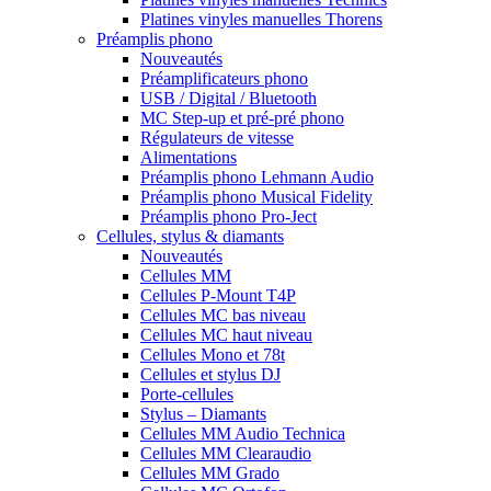
Platines vinyles manuelles Thorens
Préamplis phono
Nouveautés
Préamplificateurs phono
USB / Digital / Bluetooth
MC Step-up et pré-pré phono
Régulateurs de vitesse
Alimentations
Préamplis phono Lehmann Audio
Préamplis phono Musical Fidelity
Préamplis phono Pro-Ject
Cellules, stylus & diamants
Nouveautés
Cellules MM
Cellules P-Mount T4P
Cellules MC bas niveau
Cellules MC haut niveau
Cellules Mono et 78t
Cellules et stylus DJ
Porte-cellules
Stylus – Diamants
Cellules MM Audio Technica
Cellules MM Clearaudio
Cellules MM Grado