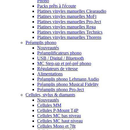
Phono
Packs prêts à l'écoute
Platines vinyles manuelles Clearaudio
Platines vinyles manuelles MoFi
Platines vinyles manuelles Pro-Ject
Platines vinyles manuelles Rega
Platines vinyles manuelles Technics
Platines vinyles manuelles Thorens
Préamplis phono
Nouveautés
Préamplificateurs phono
USB / Digital / Bluetooth
MC Step-up et pré-pré phono
Régulateurs de vitesse
Alimentations
Préamplis phono Lehmann Audio
Préamplis phono Musical Fidelity
Préamplis phono Pro-Ject
Cellules, stylus & diamants
Nouveautés
Cellules MM
Cellules P-Mount T4P
Cellules MC bas niveau
Cellules MC haut niveau
Cellules Mono et 78t