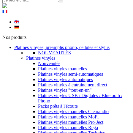
Nos produits
Platines vinyles, preamplis phono, cellules et stylus
NOUVEAUTÉS
Platines vinyles
Nouveautés
Platines vinyles manuelles
Platines vinyles semi-automatiques
Platines vinyles automatiques
Platines vinyles à entrainement direct
Platines vinyles "tout-en-un"
Platines vinyles USB / Digitales / Bluetooth /
Phono
Packs prêts à l'écoute
Platines vinyles manuelles Clearaudio
Platines vinyles manuelles MoFi
Platines vinyles manuelles Pro-Ject
Platines vinyles manuelles Rega
Platines vinyles manuelles Technics