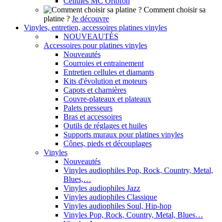
Cellules MC Ortofon
Comment choisir sa
platine ?
Je découvre
Vinyles, entretien, accessoires platines vinyles
NOUVEAUTÉS
Accessoires pour platines vinyles
Nouveautés
Courroies et entrainement
Entretien cellules et diamants
Kits d'évolution et moteurs
Capots et charnières
Couvre-plateaux et plateaux
Palets presseurs
Bras et accessoires
Outils de réglages et huiles
Supports muraux pour platines vinyles
Cônes, pieds et découplages
Vinyles
Nouveautés
Vinyles audiophiles Pop, Rock, Country, Metal,
Blues,…
Vinyles audiophiles Jazz
Vinyles audiophiles Classique
Vinyles audiophiles Soul, Hip-hop
Vinyles Pop, Rock, Country, Metal, Blues…