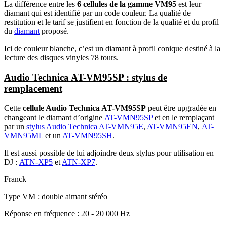
La différence entre les
6 cellules de la gamme VM95
est leur
diamant qui est identifié par un code couleur. La qualité de
restitution et le tarif se justifient en fonction de la qualité et du profil
du
diamant
proposé.
Ici de couleur blanche, c’est un diamant à profil conique destiné à la
lecture des disques vinyles 78 tours.
Audio Technica AT-VM95SP : stylus de
remplacement
Cette
cellule Audio Technica AT-VM95SP
peut être upgradée en
changeant le diamant d’origine
AT-VMN95SP
et en le remplaçant
par un
stylus Audio Technica AT-VMN95E
,
AT-VMN95EN
,
AT-
VMN95ML
et un
AT-VMN95SH
.
Il est aussi possible de lui adjoindre deux stylus pour utilisation en
DJ :
ATN-XP5
et
ATN-XP7
.
Franck
Type VM : double aimant stéréo
Réponse en fréquence : 20 - 20 000 Hz