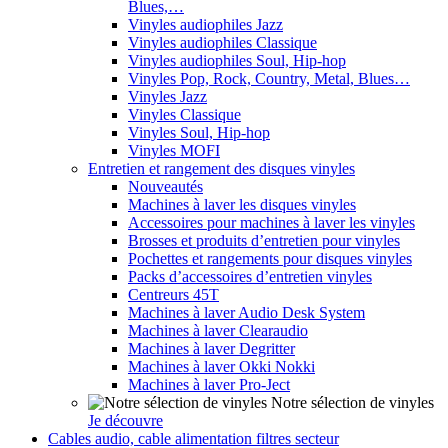
Blues,…
Vinyles audiophiles Jazz
Vinyles audiophiles Classique
Vinyles audiophiles Soul, Hip-hop
Vinyles Pop, Rock, Country, Metal, Blues…
Vinyles Jazz
Vinyles Classique
Vinyles Soul, Hip-hop
Vinyles MOFI
Entretien et rangement des disques vinyles
Nouveautés
Machines à laver les disques vinyles
Accessoires pour machines à laver les vinyles
Brosses et produits d’entretien pour vinyles
Pochettes et rangements pour disques vinyles
Packs d’accessoires d’entretien vinyles
Centreurs 45T
Machines à laver Audio Desk System
Machines à laver Clearaudio
Machines à laver Degritter
Machines à laver Okki Nokki
Machines à laver Pro-Ject
Notre sélection de vinyles
Je découvre
Cables audio, cable alimentation filtres secteur