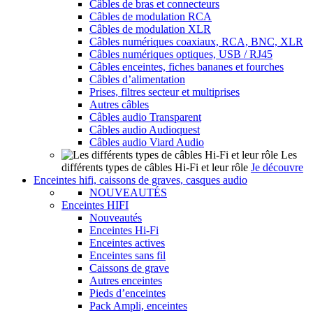
Câbles de bras et connecteurs
Câbles de modulation RCA
Câbles de modulation XLR
Câbles numériques coaxiaux, RCA, BNC, XLR
Câbles numériques optiques, USB / RJ45
Câbles enceintes, fiches bananes et fourches
Câbles d’alimentation
Prises, filtres secteur et multiprises
Autres câbles
Câbles audio Transparent
Câbles audio Audioquest
Câbles audio Viard Audio
Les
différents types de câbles Hi-Fi et leur rôle
Je découvre
Enceintes hifi, caissons de graves, casques audio
NOUVEAUTÉS
Enceintes HIFI
Nouveautés
Enceintes Hi-Fi
Enceintes actives
Enceintes sans fil
Caissons de grave
Autres enceintes
Pieds d’enceintes
Pack Ampli, enceintes