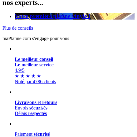
nos experts...
Votre première platine vinyle !
Plus de conseils
maPlatine.com s'engage pour vous
Le meilleur conseil
Le meilleur service
4.9
/5
★
★
★
★
★
Noté par 4786 clients
Livraisons
et
retours
Envois
sécurisés
Délais
respectés
Paiement
sécurisé