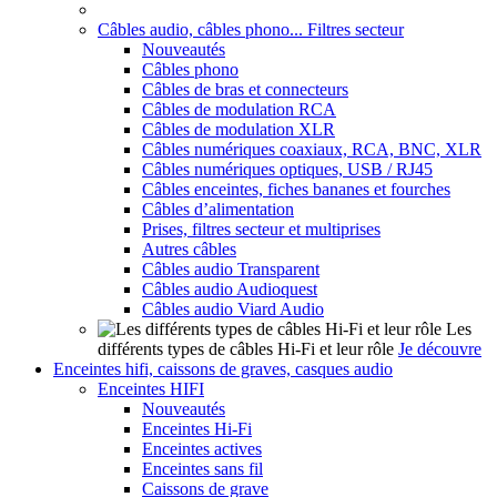
Câbles audio, câbles phono... Filtres secteur
Nouveautés
Câbles phono
Câbles de bras et connecteurs
Câbles de modulation RCA
Câbles de modulation XLR
Câbles numériques coaxiaux, RCA, BNC, XLR
Câbles numériques optiques, USB / RJ45
Câbles enceintes, fiches bananes et fourches
Câbles d’alimentation
Prises, filtres secteur et multiprises
Autres câbles
Câbles audio Transparent
Câbles audio Audioquest
Câbles audio Viard Audio
Les
différents types de câbles Hi-Fi et leur rôle
Je découvre
Enceintes hifi, caissons de graves, casques audio
Enceintes HIFI
Nouveautés
Enceintes Hi-Fi
Enceintes actives
Enceintes sans fil
Caissons de grave