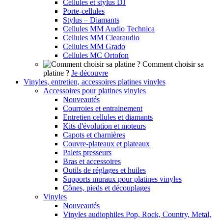
Cellules et stylus DJ
Porte-cellules
Stylus – Diamants
Cellules MM Audio Technica
Cellules MM Clearaudio
Cellules MM Grado
Cellules MC Ortofon
Comment choisir sa
platine ?
Je découvre
Vinyles, entretien, accessoires platines vinyles
Accessoires pour platines vinyles
Nouveautés
Courroies et entrainement
Entretien cellules et diamants
Kits d'évolution et moteurs
Capots et charnières
Couvre-plateaux et plateaux
Palets presseurs
Bras et accessoires
Outils de réglages et huiles
Supports muraux pour platines vinyles
Cônes, pieds et découplages
Vinyles
Nouveautés
Vinyles audiophiles Pop, Rock, Country, Metal,