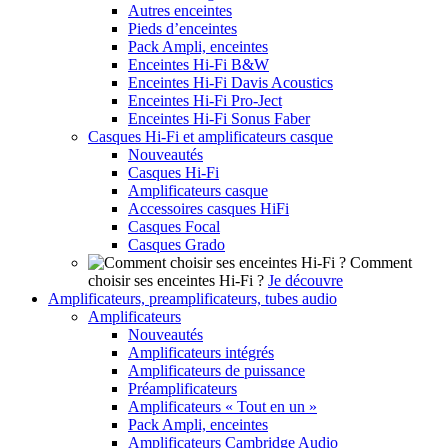
Autres enceintes
Pieds d’enceintes
Pack Ampli, enceintes
Enceintes Hi-Fi B&W
Enceintes Hi-Fi Davis Acoustics
Enceintes Hi-Fi Pro-Ject
Enceintes Hi-Fi Sonus Faber
Casques Hi-Fi et amplificateurs casque
Nouveautés
Casques Hi-Fi
Amplificateurs casque
Accessoires casques HiFi
Casques Focal
Casques Grado
Comment
choisir ses enceintes Hi-Fi ?
Je découvre
Amplificateurs, preamplificateurs, tubes audio
Amplificateurs
Nouveautés
Amplificateurs intégrés
Amplificateurs de puissance
Préamplificateurs
Amplificateurs « Tout en un »
Pack Ampli, enceintes
Amplificateurs Cambridge Audio