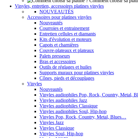
Comment choisir sa plati
Vinyles, entretien, accessoires platines vinyles
NOUVEAUTÉS
Accessoires pour platines vinyles
Nouveautés
Courroies et entrainement
Entretien cellules et diamants
Kits d'évolution et moteurs
Capots et charnières
Couvre-plateaux et plateaux
Palets presseurs
Bras et accessoires
Outils de réglages et huiles
Supports muraux pour platines vinyles
Cônes, pieds et découplages
Vinyles
Nouveautés
Vinyles audiophiles Pop, Rock, Country, Metal, 
Vinyles audiophiles Jazz
Vinyles audiophiles Classique
Vinyles audiophiles Soul, Hip-hop
Vinyles Pop, Rock, Country, Metal, Blues…
Vinyles Jazz
Vinyles Classique
Vinyles Soul, Hip-hop