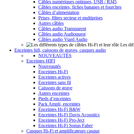
Câbles numériques optiques, USB / RJ45
Câbles enceintes, fiches bananes et fourches
Câbles d’alimentation
Prises, filtres secteur et multiprises
Autres câbles
Câbles audio Transparent
Câbles audio Audioquest
Câbles audio Viard Audio
Les dif
Enceintes hifi, caissons de graves, casques audio
NOUVEAUTÉS
Enceintes HIFI
Nouveautés
Enceintes Hi-Fi
Enceintes actives
Enceintes sans fil
Caissons de grave
Autres enceintes
Pieds d’enceintes
Pack Ampli, enceintes
Enceintes Hi-Fi B&W
Enceintes Hi-Fi Davis Acoustics
Enceintes Hi-Fi Pro-Ject
Enceintes Hi-Fi Sonus Faber
Casques Hi-Fi et amplificateurs casque