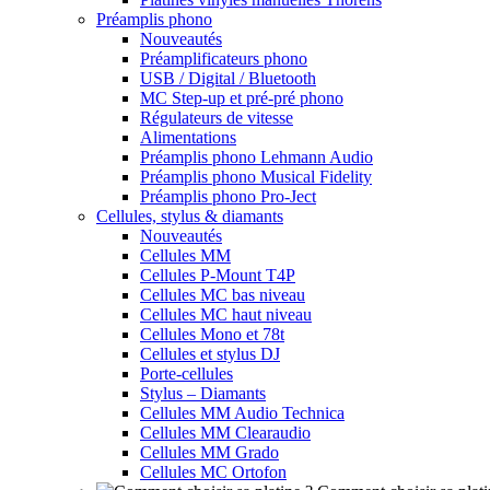
Préamplis phono
Nouveautés
Préamplificateurs phono
USB / Digital / Bluetooth
MC Step-up et pré-pré phono
Régulateurs de vitesse
Alimentations
Préamplis phono Lehmann Audio
Préamplis phono Musical Fidelity
Préamplis phono Pro-Ject
Cellules, stylus & diamants
Nouveautés
Cellules MM
Cellules P-Mount T4P
Cellules MC bas niveau
Cellules MC haut niveau
Cellules Mono et 78t
Cellules et stylus DJ
Porte-cellules
Stylus – Diamants
Cellules MM Audio Technica
Cellules MM Clearaudio
Cellules MM Grado
Cellules MC Ortofon