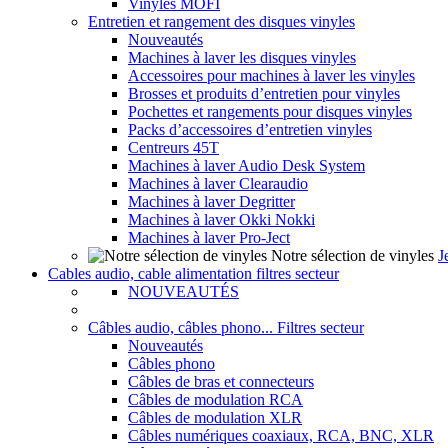
Vinyles MOFI
Entretien et rangement des disques vinyles
Nouveautés
Machines à laver les disques vinyles
Accessoires pour machines à laver les vinyles
Brosses et produits d’entretien pour vinyles
Pochettes et rangements pour disques vinyles
Packs d’accessoires d’entretien vinyles
Centreurs 45T
Machines à laver Audio Desk System
Machines à laver Clearaudio
Machines à laver Degritter
Machines à laver Okki Nokki
Machines à laver Pro-Ject
Notre sélection de vinyles
J
Cables audio, cable alimentation filtres secteur
NOUVEAUTÉS
Câbles audio, câbles phono... Filtres secteur
Nouveautés
Câbles phono
Câbles de bras et connecteurs
Câbles de modulation RCA
Câbles de modulation XLR
Câbles numériques coaxiaux, RCA, BNC, XLR