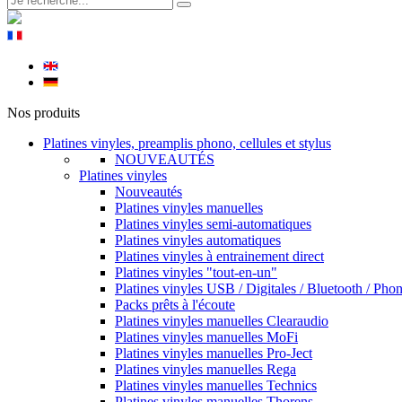
Nos produits
Platines vinyles, preamplis phono, cellules et stylus
NOUVEAUTÉS
Platines vinyles
Nouveautés
Platines vinyles manuelles
Platines vinyles semi-automatiques
Platines vinyles automatiques
Platines vinyles à entrainement direct
Platines vinyles "tout-en-un"
Platines vinyles USB / Digitales / Bluetooth / Pho
Packs prêts à l'écoute
Platines vinyles manuelles Clearaudio
Platines vinyles manuelles MoFi
Platines vinyles manuelles Pro-Ject
Platines vinyles manuelles Rega
Platines vinyles manuelles Technics
Platines vinyles manuelles Thorens