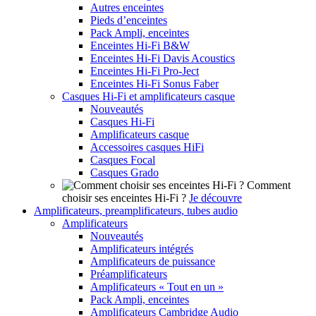
Autres enceintes
Pieds d’enceintes
Pack Ampli, enceintes
Enceintes Hi-Fi B&W
Enceintes Hi-Fi Davis Acoustics
Enceintes Hi-Fi Pro-Ject
Enceintes Hi-Fi Sonus Faber
Casques Hi-Fi et amplificateurs casque
Nouveautés
Casques Hi-Fi
Amplificateurs casque
Accessoires casques HiFi
Casques Focal
Casques Grado
Comment
choisir ses enceintes Hi-Fi ?
Je découvre
Amplificateurs, preamplificateurs, tubes audio
Amplificateurs
Nouveautés
Amplificateurs intégrés
Amplificateurs de puissance
Préamplificateurs
Amplificateurs « Tout en un »
Pack Ampli, enceintes
Amplificateurs Cambridge Audio