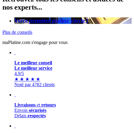
nos experts...
Votre première platine vinyle !
Plus de conseils
maPlatine.com s'engage pour vous
Le meilleur conseil
Le meilleur service
4.9
/5
★
★
★
★
★
Noté par 4782 clients
Livraisons
et
retours
Envois
sécurisés
Délais
respectés