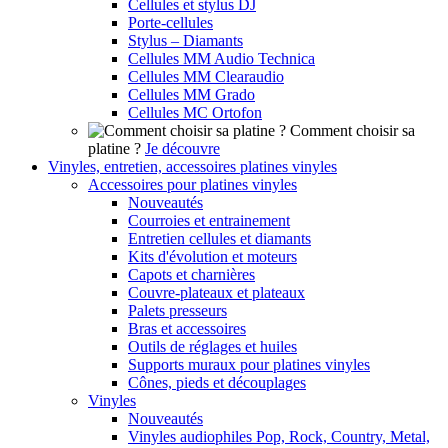
Cellules et stylus DJ
Porte-cellules
Stylus – Diamants
Cellules MM Audio Technica
Cellules MM Clearaudio
Cellules MM Grado
Cellules MC Ortofon
Comment choisir sa
platine ?
Je découvre
Vinyles, entretien, accessoires platines vinyles
Accessoires pour platines vinyles
Nouveautés
Courroies et entrainement
Entretien cellules et diamants
Kits d'évolution et moteurs
Capots et charnières
Couvre-plateaux et plateaux
Palets presseurs
Bras et accessoires
Outils de réglages et huiles
Supports muraux pour platines vinyles
Cônes, pieds et découplages
Vinyles
Nouveautés
Vinyles audiophiles Pop, Rock, Country, Metal,