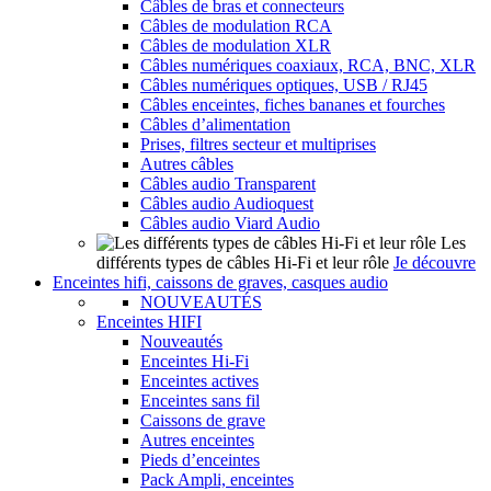
Câbles de bras et connecteurs
Câbles de modulation RCA
Câbles de modulation XLR
Câbles numériques coaxiaux, RCA, BNC, XLR
Câbles numériques optiques, USB / RJ45
Câbles enceintes, fiches bananes et fourches
Câbles d’alimentation
Prises, filtres secteur et multiprises
Autres câbles
Câbles audio Transparent
Câbles audio Audioquest
Câbles audio Viard Audio
Les
différents types de câbles Hi-Fi et leur rôle
Je découvre
Enceintes hifi, caissons de graves, casques audio
NOUVEAUTÉS
Enceintes HIFI
Nouveautés
Enceintes Hi-Fi
Enceintes actives
Enceintes sans fil
Caissons de grave
Autres enceintes
Pieds d’enceintes
Pack Ampli, enceintes