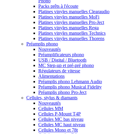
Phono
Packs prêts à l'écoute
Platines vinyles manuelles Clearaudio
Platines vinyles manuelles MoFi
Platines vinyles manuelles Pro-Ject
Platines vinyles manuelles Rega
Platines vinyles manuelles Technics
Platines vinyles manuelles Thorens
Préamplis phono
Nouveautés
Préamplificateurs phono
USB / Digital / Bluetooth
MC Step-up et pré-pré phono
Régulateurs de vitesse
Alimentations
Préamplis phono Lehmann Audio
Préamplis phono Musical Fidelity
Préamplis phono Pro-Ject
Cellules, stylus & diamants
Nouveautés
Cellules MM
Cellules P-Mount T4P
Cellules MC bas niveau
Cellules MC haut niveau
Cellules Mono et 78t