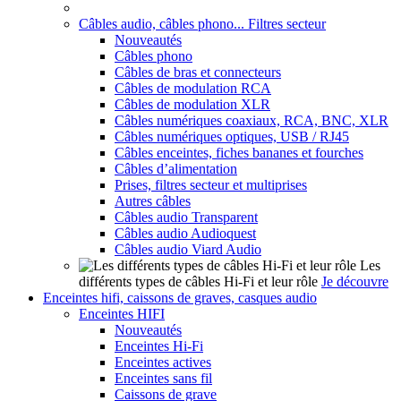
Câbles audio, câbles phono... Filtres secteur
Nouveautés
Câbles phono
Câbles de bras et connecteurs
Câbles de modulation RCA
Câbles de modulation XLR
Câbles numériques coaxiaux, RCA, BNC, XLR
Câbles numériques optiques, USB / RJ45
Câbles enceintes, fiches bananes et fourches
Câbles d’alimentation
Prises, filtres secteur et multiprises
Autres câbles
Câbles audio Transparent
Câbles audio Audioquest
Câbles audio Viard Audio
Les
différents types de câbles Hi-Fi et leur rôle
Je découvre
Enceintes hifi, caissons de graves, casques audio
Enceintes HIFI
Nouveautés
Enceintes Hi-Fi
Enceintes actives
Enceintes sans fil
Caissons de grave