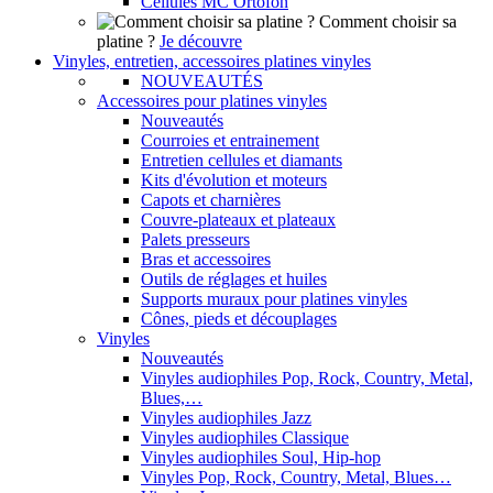
Cellules MC Ortofon
Comment choisir sa
platine ?
Je découvre
Vinyles, entretien, accessoires platines vinyles
NOUVEAUTÉS
Accessoires pour platines vinyles
Nouveautés
Courroies et entrainement
Entretien cellules et diamants
Kits d'évolution et moteurs
Capots et charnières
Couvre-plateaux et plateaux
Palets presseurs
Bras et accessoires
Outils de réglages et huiles
Supports muraux pour platines vinyles
Cônes, pieds et découplages
Vinyles
Nouveautés
Vinyles audiophiles Pop, Rock, Country, Metal,
Blues,…
Vinyles audiophiles Jazz
Vinyles audiophiles Classique
Vinyles audiophiles Soul, Hip-hop
Vinyles Pop, Rock, Country, Metal, Blues…