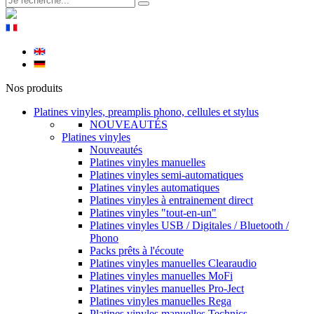
Nos produits
Platines vinyles, preamplis phono, cellules et stylus
NOUVEAUTÉS
Platines vinyles
Nouveautés
Platines vinyles manuelles
Platines vinyles semi-automatiques
Platines vinyles automatiques
Platines vinyles à entrainement direct
Platines vinyles "tout-en-un"
Platines vinyles USB / Digitales / Bluetooth /
Phono
Packs prêts à l'écoute
Platines vinyles manuelles Clearaudio
Platines vinyles manuelles MoFi
Platines vinyles manuelles Pro-Ject
Platines vinyles manuelles Rega
Platines vinyles manuelles Technics