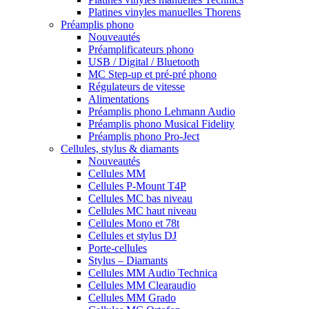
Platines vinyles manuelles Thorens
Préamplis phono
Nouveautés
Préamplificateurs phono
USB / Digital / Bluetooth
MC Step-up et pré-pré phono
Régulateurs de vitesse
Alimentations
Préamplis phono Lehmann Audio
Préamplis phono Musical Fidelity
Préamplis phono Pro-Ject
Cellules, stylus & diamants
Nouveautés
Cellules MM
Cellules P-Mount T4P
Cellules MC bas niveau
Cellules MC haut niveau
Cellules Mono et 78t
Cellules et stylus DJ
Porte-cellules
Stylus – Diamants
Cellules MM Audio Technica
Cellules MM Clearaudio
Cellules MM Grado