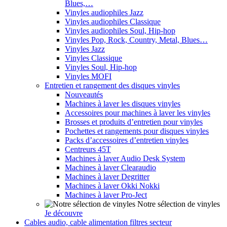
Blues,…
Vinyles audiophiles Jazz
Vinyles audiophiles Classique
Vinyles audiophiles Soul, Hip-hop
Vinyles Pop, Rock, Country, Metal, Blues…
Vinyles Jazz
Vinyles Classique
Vinyles Soul, Hip-hop
Vinyles MOFI
Entretien et rangement des disques vinyles
Nouveautés
Machines à laver les disques vinyles
Accessoires pour machines à laver les vinyles
Brosses et produits d’entretien pour vinyles
Pochettes et rangements pour disques vinyles
Packs d’accessoires d’entretien vinyles
Centreurs 45T
Machines à laver Audio Desk System
Machines à laver Clearaudio
Machines à laver Degritter
Machines à laver Okki Nokki
Machines à laver Pro-Ject
Notre sélection de vinyles
Je découvre
Cables audio, cable alimentation filtres secteur