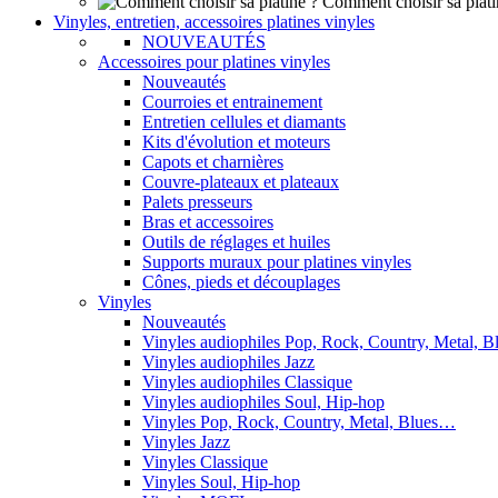
Comment choisir sa plati
Vinyles, entretien, accessoires platines vinyles
NOUVEAUTÉS
Accessoires pour platines vinyles
Nouveautés
Courroies et entrainement
Entretien cellules et diamants
Kits d'évolution et moteurs
Capots et charnières
Couvre-plateaux et plateaux
Palets presseurs
Bras et accessoires
Outils de réglages et huiles
Supports muraux pour platines vinyles
Cônes, pieds et découplages
Vinyles
Nouveautés
Vinyles audiophiles Pop, Rock, Country, Metal, 
Vinyles audiophiles Jazz
Vinyles audiophiles Classique
Vinyles audiophiles Soul, Hip-hop
Vinyles Pop, Rock, Country, Metal, Blues…
Vinyles Jazz
Vinyles Classique
Vinyles Soul, Hip-hop