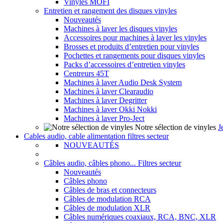
Vinyles MOFI
Entretien et rangement des disques vinyles
Nouveautés
Machines à laver les disques vinyles
Accessoires pour machines à laver les vinyles
Brosses et produits d’entretien pour vinyles
Pochettes et rangements pour disques vinyles
Packs d’accessoires d’entretien vinyles
Centreurs 45T
Machines à laver Audio Desk System
Machines à laver Clearaudio
Machines à laver Degritter
Machines à laver Okki Nokki
Machines à laver Pro-Ject
Notre sélection de vinyles
J
Cables audio, cable alimentation filtres secteur
NOUVEAUTÉS
Câbles audio, câbles phono... Filtres secteur
Nouveautés
Câbles phono
Câbles de bras et connecteurs
Câbles de modulation RCA
Câbles de modulation XLR
Câbles numériques coaxiaux, RCA, BNC, XLR