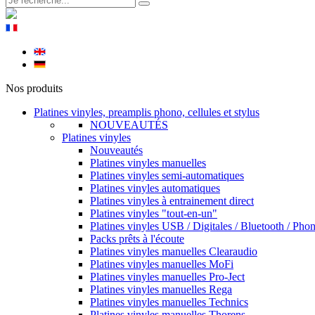
Nos produits
Platines vinyles, preamplis phono, cellules et stylus
NOUVEAUTÉS
Platines vinyles
Nouveautés
Platines vinyles manuelles
Platines vinyles semi-automatiques
Platines vinyles automatiques
Platines vinyles à entrainement direct
Platines vinyles "tout-en-un"
Platines vinyles USB / Digitales / Bluetooth / Pho
Packs prêts à l'écoute
Platines vinyles manuelles Clearaudio
Platines vinyles manuelles MoFi
Platines vinyles manuelles Pro-Ject
Platines vinyles manuelles Rega
Platines vinyles manuelles Technics
Platines vinyles manuelles Thorens