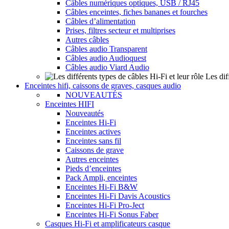
Câbles numériques optiques, USB / RJ45
Câbles enceintes, fiches bananes et fourches
Câbles d’alimentation
Prises, filtres secteur et multiprises
Autres câbles
Câbles audio Transparent
Câbles audio Audioquest
Câbles audio Viard Audio
Les dif
Enceintes hifi, caissons de graves, casques audio
NOUVEAUTÉS
Enceintes HIFI
Nouveautés
Enceintes Hi-Fi
Enceintes actives
Enceintes sans fil
Caissons de grave
Autres enceintes
Pieds d’enceintes
Pack Ampli, enceintes
Enceintes Hi-Fi B&W
Enceintes Hi-Fi Davis Acoustics
Enceintes Hi-Fi Pro-Ject
Enceintes Hi-Fi Sonus Faber
Casques Hi-Fi et amplificateurs casque