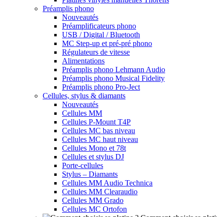
Préamplis phono
Nouveautés
Préamplificateurs phono
USB / Digital / Bluetooth
MC Step-up et pré-pré phono
Régulateurs de vitesse
Alimentations
Préamplis phono Lehmann Audio
Préamplis phono Musical Fidelity
Préamplis phono Pro-Ject
Cellules, stylus & diamants
Nouveautés
Cellules MM
Cellules P-Mount T4P
Cellules MC bas niveau
Cellules MC haut niveau
Cellules Mono et 78t
Cellules et stylus DJ
Porte-cellules
Stylus – Diamants
Cellules MM Audio Technica
Cellules MM Clearaudio
Cellules MM Grado
Cellules MC Ortofon