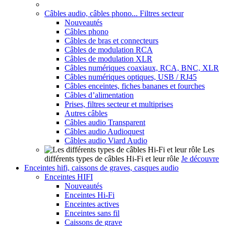
Câbles audio, câbles phono... Filtres secteur
Nouveautés
Câbles phono
Câbles de bras et connecteurs
Câbles de modulation RCA
Câbles de modulation XLR
Câbles numériques coaxiaux, RCA, BNC, XLR
Câbles numériques optiques, USB / RJ45
Câbles enceintes, fiches bananes et fourches
Câbles d’alimentation
Prises, filtres secteur et multiprises
Autres câbles
Câbles audio Transparent
Câbles audio Audioquest
Câbles audio Viard Audio
Les
différents types de câbles Hi-Fi et leur rôle
Je découvre
Enceintes hifi, caissons de graves, casques audio
Enceintes HIFI
Nouveautés
Enceintes Hi-Fi
Enceintes actives
Enceintes sans fil
Caissons de grave