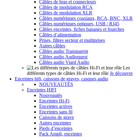
Câbles de bras et connecteurs
Câbles de modulation RCA
Câbles de modulation XLR
Câbles numériques coaxiaux, RCA, BNC, XLR
Câbles numériques optiques, USB / RJ45
Câbles enceintes, fiches bananes et fourches
Câbles d’alimentation
Prises, filtres secteur et multiprises
Autres câbles
Câbles audio Transparent
Câbles audio Audioquest
Câbles audio Viard Audio
Les
différents types de câbles Hi-Fi et leur rôle
Je découvre
Enceintes hifi, caissons de graves, casques audio
NOUVEAUTÉS
Enceintes HIFI
Nouveautés
Enceintes Hi-Fi
Enceintes actives
Enceintes sans fil
Caissons de grave
Autres enceintes
Pieds d’enceintes
Pack Ampli, enceintes