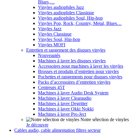
Blues,…
Vinyles audiophiles Jazz
Vinyles audiophiles Classique
Vinyles audiophiles Soul, Hip-hop
Vinyles Pop, Rock, Country, Metal, Blues…
Vinyles Jazz
Vinyles Classique
Vinyles Soul, Hip-hop
Vinyles MOFI
Entretien et rangement des disques vinyles
Nouveautés
Machines à laver les disques vinyles
Accessoires pour machines à laver les vinyles
Brosses et produits d’entretien pour vinyles
Pochettes et rangements pour disques vinyles
Packs d’accessoires d’entretien vinyles
Centreurs 45T
Machines à laver Audio Desk System
Machines à laver Clearaudio
Machines à laver Degritter
Machines à laver Okki Nokki
Machines à laver Pro-Ject
Notre sélection de vinyles
Je découvre
Cables audio, cable alimentation filtres secteur