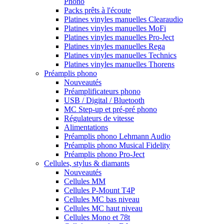
Phono
Packs prêts à l'écoute
Platines vinyles manuelles Clearaudio
Platines vinyles manuelles MoFi
Platines vinyles manuelles Pro-Ject
Platines vinyles manuelles Rega
Platines vinyles manuelles Technics
Platines vinyles manuelles Thorens
Préamplis phono
Nouveautés
Préamplificateurs phono
USB / Digital / Bluetooth
MC Step-up et pré-pré phono
Régulateurs de vitesse
Alimentations
Préamplis phono Lehmann Audio
Préamplis phono Musical Fidelity
Préamplis phono Pro-Ject
Cellules, stylus & diamants
Nouveautés
Cellules MM
Cellules P-Mount T4P
Cellules MC bas niveau
Cellules MC haut niveau
Cellules Mono et 78t