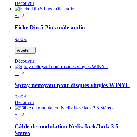
Découvrir
+
Fiche Din 5 Pins mâle audio
9,00 €
Ajouter
+
Découvrir
+
Spray nettoyant pour disques vinyles WINYL
9,90 €
Découvrir
+
Câble de modulation Nedis Jack/Jack 3.5
Stéréo