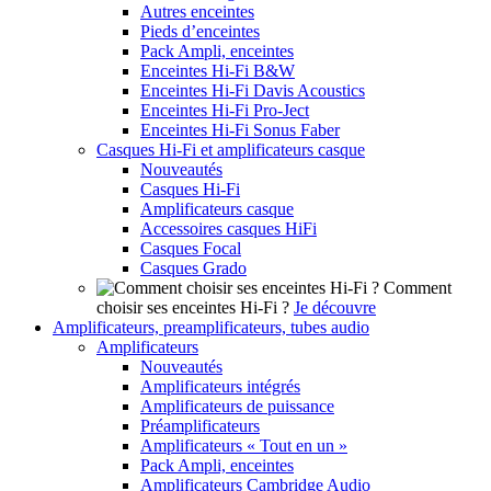
Autres enceintes
Pieds d’enceintes
Pack Ampli, enceintes
Enceintes Hi-Fi B&W
Enceintes Hi-Fi Davis Acoustics
Enceintes Hi-Fi Pro-Ject
Enceintes Hi-Fi Sonus Faber
Casques Hi-Fi et amplificateurs casque
Nouveautés
Casques Hi-Fi
Amplificateurs casque
Accessoires casques HiFi
Casques Focal
Casques Grado
Comment
choisir ses enceintes Hi-Fi ?
Je découvre
Amplificateurs, preamplificateurs, tubes audio
Amplificateurs
Nouveautés
Amplificateurs intégrés
Amplificateurs de puissance
Préamplificateurs
Amplificateurs « Tout en un »
Pack Ampli, enceintes
Amplificateurs Cambridge Audio