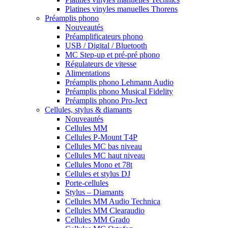
Platines vinyles manuelles Thorens
Préamplis phono
Nouveautés
Préamplificateurs phono
USB / Digital / Bluetooth
MC Step-up et pré-pré phono
Régulateurs de vitesse
Alimentations
Préamplis phono Lehmann Audio
Préamplis phono Musical Fidelity
Préamplis phono Pro-Ject
Cellules, stylus & diamants
Nouveautés
Cellules MM
Cellules P-Mount T4P
Cellules MC bas niveau
Cellules MC haut niveau
Cellules Mono et 78t
Cellules et stylus DJ
Porte-cellules
Stylus – Diamants
Cellules MM Audio Technica
Cellules MM Clearaudio
Cellules MM Grado