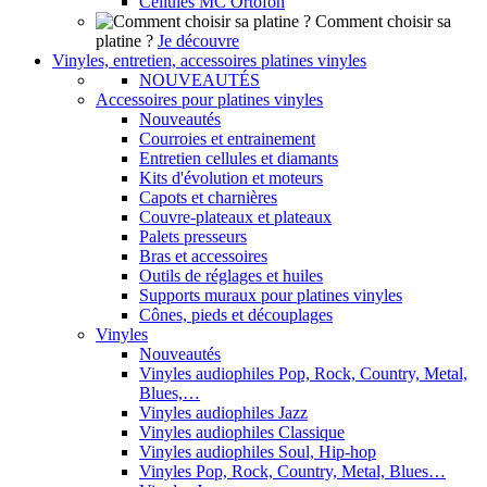
Cellules MC Ortofon
Comment choisir sa
platine ?
Je découvre
Vinyles, entretien, accessoires platines vinyles
NOUVEAUTÉS
Accessoires pour platines vinyles
Nouveautés
Courroies et entrainement
Entretien cellules et diamants
Kits d'évolution et moteurs
Capots et charnières
Couvre-plateaux et plateaux
Palets presseurs
Bras et accessoires
Outils de réglages et huiles
Supports muraux pour platines vinyles
Cônes, pieds et découplages
Vinyles
Nouveautés
Vinyles audiophiles Pop, Rock, Country, Metal,
Blues,…
Vinyles audiophiles Jazz
Vinyles audiophiles Classique
Vinyles audiophiles Soul, Hip-hop
Vinyles Pop, Rock, Country, Metal, Blues…