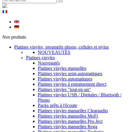
Nos produits
Platines vinyles, preamplis phono, cellules et stylus
NOUVEAUTÉS
Platines vinyles
Nouveautés
Platines vinyles manuelles
Platines vinyles semi-automatiques
Platines vinyles automatiques
Platines vinyles à entrainement direct
Platines vinyles "tout-en-un"
Platines vinyles USB / Digitales / Bluetooth /
Phono
Packs prêts à l'écoute
Platines vinyles manuelles Clearaudio
Platines vinyles manuelles MoFi
Platines vinyles manuelles Pro-Ject
Platines vinyles manuelles Rega
Platines vinyles manuelles Technics