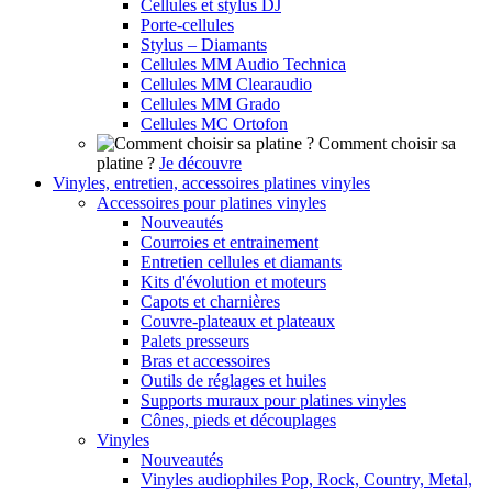
Cellules et stylus DJ
Porte-cellules
Stylus – Diamants
Cellules MM Audio Technica
Cellules MM Clearaudio
Cellules MM Grado
Cellules MC Ortofon
Comment choisir sa
platine ?
Je découvre
Vinyles, entretien, accessoires platines vinyles
Accessoires pour platines vinyles
Nouveautés
Courroies et entrainement
Entretien cellules et diamants
Kits d'évolution et moteurs
Capots et charnières
Couvre-plateaux et plateaux
Palets presseurs
Bras et accessoires
Outils de réglages et huiles
Supports muraux pour platines vinyles
Cônes, pieds et découplages
Vinyles
Nouveautés
Vinyles audiophiles Pop, Rock, Country, Metal,