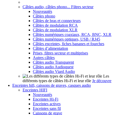
Câbles audio, câbles phono... Filtres secteur
Nouveautés
Câbles phono
Câbles de bras et connecteurs
Câbles de modulation RCA
Câbles de modulation XLR
Câbles numériques coaxiaux, RCA, BNC, XLR
Câbles numériques optiques, USB / RJ45
Câbles enceintes, fiches bananes et fourches
Câbles d’alimentation
Prises, filtres secteur et multiprises
Autres câbles
Câbles audio Transparent
Câbles audio Audioquest
Câbles audio Viard Audio
Les
différents types de câbles Hi-Fi et leur rôle
Je découvre
Enceintes hifi, caissons de graves, casques audio
Enceintes HIFI
Nouveautés
Enceintes Hi-Fi
Enceintes actives
Enceintes sans fil
Caissons de grave