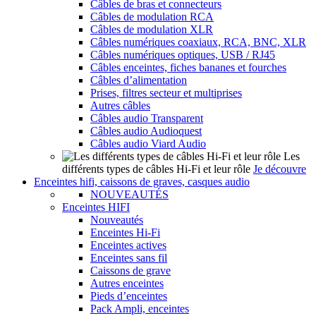
Câbles de bras et connecteurs
Câbles de modulation RCA
Câbles de modulation XLR
Câbles numériques coaxiaux, RCA, BNC, XLR
Câbles numériques optiques, USB / RJ45
Câbles enceintes, fiches bananes et fourches
Câbles d’alimentation
Prises, filtres secteur et multiprises
Autres câbles
Câbles audio Transparent
Câbles audio Audioquest
Câbles audio Viard Audio
Les
différents types de câbles Hi-Fi et leur rôle
Je découvre
Enceintes hifi, caissons de graves, casques audio
NOUVEAUTÉS
Enceintes HIFI
Nouveautés
Enceintes Hi-Fi
Enceintes actives
Enceintes sans fil
Caissons de grave
Autres enceintes
Pieds d’enceintes
Pack Ampli, enceintes