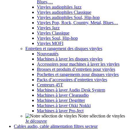
Blues,…
Vinyles audiophiles Jazz
Vinyles audiophiles Classique
Vinyles audiophiles Soul, Hip-hop
Vinyles Pop, Rock, Country, Metal, Blues…
Vinyles Jazz
Vinyles Classique
Vinyles Soul, Hip-hop
Vinyles MOFI
Entretien et rangement des disques vinyles
Nouveautés
Machines à laver les disques vinyles
Accessoires pour machines à laver les vinyles
Brosses et produits d’entretien pour vinyles
Pochettes et rangements pour disques vinyles
Packs d’accessoires d’entretien vinyles
Centreurs 45T
Machines à laver Audio Desk System
Machines à laver Clearaudio
Machines à laver Degritter
Machines à laver Okki Nokki
Machines à laver Pro-Ject
Notre sélection de vinyles
Je découvre
Cables audio, cable alimentation filtres secteur