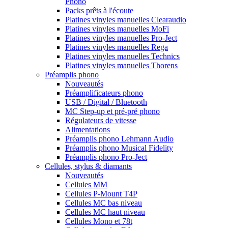
Phono
Packs prêts à l'écoute
Platines vinyles manuelles Clearaudio
Platines vinyles manuelles MoFi
Platines vinyles manuelles Pro-Ject
Platines vinyles manuelles Rega
Platines vinyles manuelles Technics
Platines vinyles manuelles Thorens
Préamplis phono
Nouveautés
Préamplificateurs phono
USB / Digital / Bluetooth
MC Step-up et pré-pré phono
Régulateurs de vitesse
Alimentations
Préamplis phono Lehmann Audio
Préamplis phono Musical Fidelity
Préamplis phono Pro-Ject
Cellules, stylus & diamants
Nouveautés
Cellules MM
Cellules P-Mount T4P
Cellules MC bas niveau
Cellules MC haut niveau
Cellules Mono et 78t