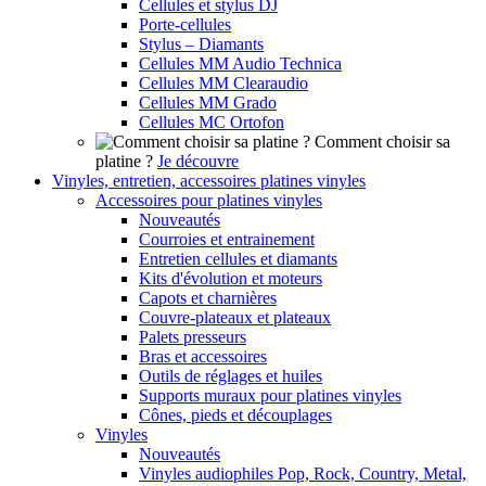
Cellules et stylus DJ
Porte-cellules
Stylus – Diamants
Cellules MM Audio Technica
Cellules MM Clearaudio
Cellules MM Grado
Cellules MC Ortofon
Comment choisir sa
platine ?
Je découvre
Vinyles, entretien, accessoires platines vinyles
Accessoires pour platines vinyles
Nouveautés
Courroies et entrainement
Entretien cellules et diamants
Kits d'évolution et moteurs
Capots et charnières
Couvre-plateaux et plateaux
Palets presseurs
Bras et accessoires
Outils de réglages et huiles
Supports muraux pour platines vinyles
Cônes, pieds et découplages
Vinyles
Nouveautés
Vinyles audiophiles Pop, Rock, Country, Metal,