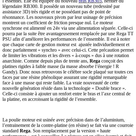
l’essentiel. Elle est équipée du nouveau
bras RB303
, héritier du
légendaire RB300. Il possède un nouveau tube (redessiné par
assistance 3D) très rigide et ne possédant pas de point de
résonnance. Les nouveaux pivots par leur usinage de précision
montrent un coefficient de friction presque nul. Le moteur
synchrone est alimenté en 24v via une alimentation séparée. Celle-ci
pourra par la suite être avantageusement remplacée par une Rega TT
PSU afin d’améliorer les performances de l’ensemble. Il est à noter
que chaque carte de gestion moteur est ajustée individuellement et
donc parfaitement « synchro » avec celui-ci. Cette précaution permet
de limiter les vibrations et les divers « à-coups » dus à une rotation
anarchiste. Comme depuis plus de trente ans,
Rega
conçoit des
platines rigides à faible masse (la masse absorbe l’énergie ! R
Gandy). Donc nous retrouvons le célèbre socle plaqué sur toutes ces
faces par une résine phénolique assurant une rigidité remarquable
face à une masse qui reste faible. La vraie nouveauté de cette
nouvelle génération réside dans la technologie « Double brace ».
Celle-ci consiste à ajouter un renfort entre le bras et l’axe central de
la platine, en accroissant la rigidité de l’ensemble.
La poulie moteur est usinée avec précision dans de l’aluminium,
l’entrainement de la contre-platine (en résine) se fait via une courroie
standard
Rega
. Son remplacement par la version « haute