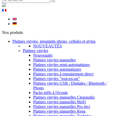
Nos produits
Platines vinyles, preamplis phono, cellules et stylus
NOUVEAUTÉS
Platines vinyles
Nouveautés
Platines vinyles manuelles
Platines vinyles semi-automatiques
Platines vinyles automatiques
Platines vinyles à entrainement direct
Platines vinyles "tout-en-un"
Platines vinyles USB / Digitales / Bluetooth /
Phono
Packs prêts à l'écoute
Platines vinyles manuelles Clearaudio
Platines vinyles manuelles MoFi
Platines vinyles manuelles Pro-Ject
Platines vinyles manuelles Rega
Platines vinyles manuelles Technics