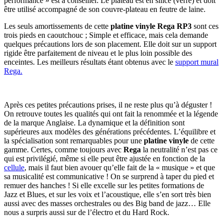
performance » est à conseiller. Le plateau est en silice (verre) et doit
être utilisé accompagné de son couvre-plateau en feutre de laine.
Les seuls amortissements de cette
platine vinyle Rega RP3
sont ces
trois pieds en caoutchouc ; Simple et efficace, mais cela demande
quelques précautions lors de son placement. Elle doit sur un support
rigide être parfaitement de niveau et le plus loin possible des
enceintes. Les meilleurs résultats étant obtenus avec le
support mural
Rega.
Après ces petites précautions prises, il ne reste plus qu’à déguster !
On retrouve toutes les qualités qui ont fait la renommée et la légende
de la marque Anglaise. La dynamique et la définition sont
supérieures aux modèles des générations précédentes. L’équilibre et
la spécialisation sont remarquables pour une
platine vinyle
de cette
gamme. Certes, comme toujours avec
Rega
la neutralité n’est pas ce
qui est privilégié, même si elle peut être ajustée en fonction de la
cellule
, mais il faut bien avouer qu’elle fait de la « musique » et que
sa musicalité est communicative ! On se surprend à taper du pied et
remuer des hanches ! Si elle excelle sur les petites formations de
Jazz et Blues, et sur les voix et l’acoustique, elle s’en sort très bien
aussi avec des masses orchestrales ou des Big band de jazz… Elle
nous a surpris aussi sur de l’électro et du Hard Rock.