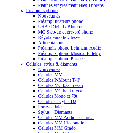
Platines vinyles manuelles Thorens
Préamplis phono
Nouveautés
Préamplificateurs phono
USB / Digital / Bluetooth
MC Step-up et pré-pré phono
Régulateurs de vitesse
Alimentations
Préamplis phono Lehmann Audio
Préamplis phono Musical Fidelity
Préamplis phono Pro-Ject
Cellules, stylus & diamants
Nouveautés
Cellules MM
Cellules P-Mount T4P
Cellules MC bas niveau
Cellules MC haut niveau
Cellules Mono et 78t
Cellules et stylus DJ
Porte-cellules
Stylus – Diamants
Cellules MM Audio Technica
Cellules MM Clearaudio
Cellules MM Grado