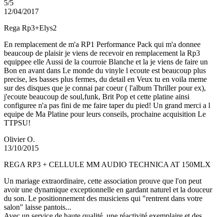
5/5
12/04/2017
Rega Rp3+Elys2
En remplacement de m'a RP1 Performance Pack qui m'a donnee
beaucoup de plaisir je viens de recevoir en remplacement la Rp3
equippee elle Aussi de la courroie Blanche et la je viens de faire un
Bon en avant dans Le monde du vinyle l ecoute est beaucoup plus
precise, les basses plus fermes, du detail en Veux tu en voila meme
sur des disques que je connai par coeur ( l'album Thriller pour ex),
j'ecoute beaucoup de soul,funk, Brit Pop et cette platine ainsi
configuree n'a pas fini de me faire taper du pied! Un grand merci a l
equipe de Ma Platine pour leurs conseils, prochaine acquisition Le
TTPSU!
Olivier O.
13/10/2015
REGA RP3 + CELLULE MM AUDIO TECHNICA AT 150MLX
Un mariage extraordinaire, cette association prouve que l'on peut
avoir une dynamique exceptionnelle en gardant naturel et la douceur
du son. Le positionnement des musiciens qui "rentrent dans votre
salon" laisse pantois...
Avec un service de haute qualité, une réactivité exemplaire et des