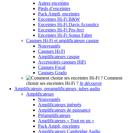
Autres enceintes
Pieds d’enceintes
Pack Ampli, enceintes
Enceintes Hi-Fi B&W
Enceintes Hi-Fi Davis Acoustics
Enceintes Hi-Fi Pro-Ject
Enceintes Hi-Fi Sonus Faber
Casques Hi-Fi et amplificateurs casque
Nouveautés
Casques Hi-Fi
Amplificateurs casque
Accessoires casques HiFi
Casques Focal
Casques Grado
Comment
choisir ses enceintes Hi-Fi ?
Je découvre
Amplificateurs, preamplificateurs, tubes audio
Amplificateurs
Nouveautés
Amplificateurs intégrés
Amplificateurs de puissance
Préamplificateurs
Amplificateurs « Tout en un »
Pack Ampli, enceintes
Amplificateurs Cambridge Audio