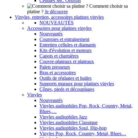
Cellules MC Ortofon
Comment choisir sa
platine ?
Je découvre
Vinyles, entretien, accessoires platines vinyles
NOUVEAUTÉS
Accessoires pour platines vinyles
Nouveautés
Courroies et entrainement
Entretien cellules et diamants
Kits d'évolution et moteurs
Capots et charnières
Couvre-plateaux et plateaux
Palets presseurs
Bras et accessoires
Outils de réglages et huiles
Supports muraux pour platines vinyles
Cônes, pieds et découplages
Vinyles
Nouveautés
Vinyles audiophiles Pop, Rock, Country, Metal,
Blues,…
Vinyles audiophiles Jazz
Vinyles audiophiles Classique
Vinyles audiophiles Soul, Hip-hop
Vinyles Pop, Rock, Country, Metal, Blues…