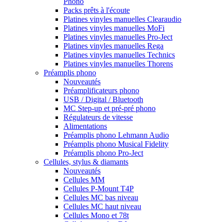
Phono
Packs prêts à l'écoute
Platines vinyles manuelles Clearaudio
Platines vinyles manuelles MoFi
Platines vinyles manuelles Pro-Ject
Platines vinyles manuelles Rega
Platines vinyles manuelles Technics
Platines vinyles manuelles Thorens
Préamplis phono
Nouveautés
Préamplificateurs phono
USB / Digital / Bluetooth
MC Step-up et pré-pré phono
Régulateurs de vitesse
Alimentations
Préamplis phono Lehmann Audio
Préamplis phono Musical Fidelity
Préamplis phono Pro-Ject
Cellules, stylus & diamants
Nouveautés
Cellules MM
Cellules P-Mount T4P
Cellules MC bas niveau
Cellules MC haut niveau
Cellules Mono et 78t