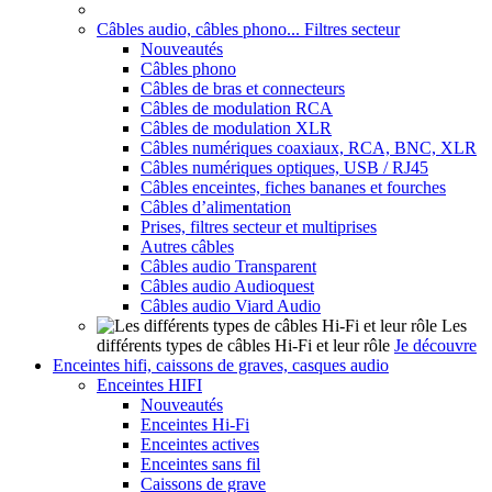
Câbles audio, câbles phono... Filtres secteur
Nouveautés
Câbles phono
Câbles de bras et connecteurs
Câbles de modulation RCA
Câbles de modulation XLR
Câbles numériques coaxiaux, RCA, BNC, XLR
Câbles numériques optiques, USB / RJ45
Câbles enceintes, fiches bananes et fourches
Câbles d’alimentation
Prises, filtres secteur et multiprises
Autres câbles
Câbles audio Transparent
Câbles audio Audioquest
Câbles audio Viard Audio
Les
différents types de câbles Hi-Fi et leur rôle
Je découvre
Enceintes hifi, caissons de graves, casques audio
Enceintes HIFI
Nouveautés
Enceintes Hi-Fi
Enceintes actives
Enceintes sans fil
Caissons de grave