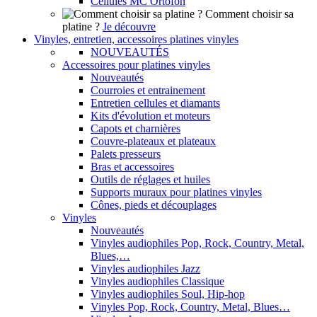
Cellules MC Ortofon
Comment choisir sa
platine ?
Je découvre
Vinyles, entretien, accessoires platines vinyles
NOUVEAUTÉS
Accessoires pour platines vinyles
Nouveautés
Courroies et entrainement
Entretien cellules et diamants
Kits d'évolution et moteurs
Capots et charnières
Couvre-plateaux et plateaux
Palets presseurs
Bras et accessoires
Outils de réglages et huiles
Supports muraux pour platines vinyles
Cônes, pieds et découplages
Vinyles
Nouveautés
Vinyles audiophiles Pop, Rock, Country, Metal,
Blues,…
Vinyles audiophiles Jazz
Vinyles audiophiles Classique
Vinyles audiophiles Soul, Hip-hop
Vinyles Pop, Rock, Country, Metal, Blues…