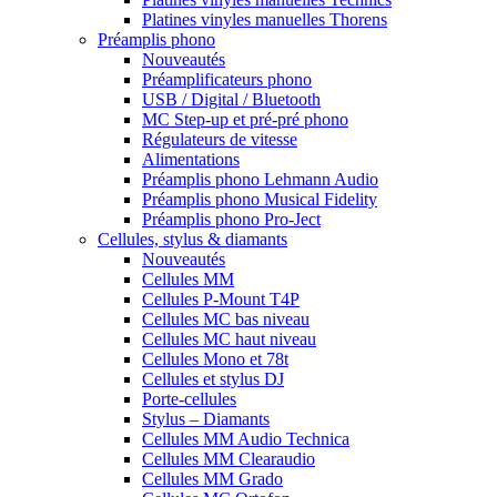
Platines vinyles manuelles Thorens
Préamplis phono
Nouveautés
Préamplificateurs phono
USB / Digital / Bluetooth
MC Step-up et pré-pré phono
Régulateurs de vitesse
Alimentations
Préamplis phono Lehmann Audio
Préamplis phono Musical Fidelity
Préamplis phono Pro-Ject
Cellules, stylus & diamants
Nouveautés
Cellules MM
Cellules P-Mount T4P
Cellules MC bas niveau
Cellules MC haut niveau
Cellules Mono et 78t
Cellules et stylus DJ
Porte-cellules
Stylus – Diamants
Cellules MM Audio Technica
Cellules MM Clearaudio
Cellules MM Grado