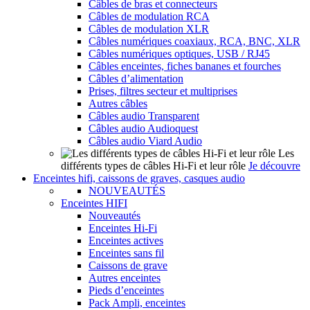
Câbles de bras et connecteurs
Câbles de modulation RCA
Câbles de modulation XLR
Câbles numériques coaxiaux, RCA, BNC, XLR
Câbles numériques optiques, USB / RJ45
Câbles enceintes, fiches bananes et fourches
Câbles d’alimentation
Prises, filtres secteur et multiprises
Autres câbles
Câbles audio Transparent
Câbles audio Audioquest
Câbles audio Viard Audio
Les
différents types de câbles Hi-Fi et leur rôle
Je découvre
Enceintes hifi, caissons de graves, casques audio
NOUVEAUTÉS
Enceintes HIFI
Nouveautés
Enceintes Hi-Fi
Enceintes actives
Enceintes sans fil
Caissons de grave
Autres enceintes
Pieds d’enceintes
Pack Ampli, enceintes