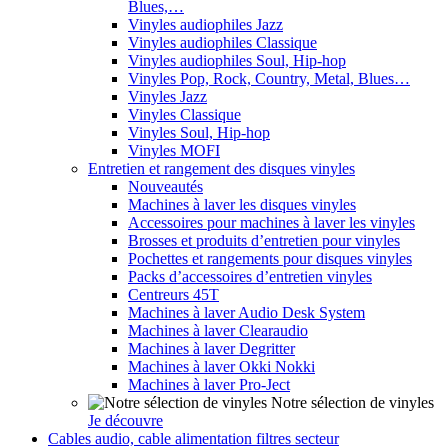
Blues,…
Vinyles audiophiles Jazz
Vinyles audiophiles Classique
Vinyles audiophiles Soul, Hip-hop
Vinyles Pop, Rock, Country, Metal, Blues…
Vinyles Jazz
Vinyles Classique
Vinyles Soul, Hip-hop
Vinyles MOFI
Entretien et rangement des disques vinyles
Nouveautés
Machines à laver les disques vinyles
Accessoires pour machines à laver les vinyles
Brosses et produits d’entretien pour vinyles
Pochettes et rangements pour disques vinyles
Packs d’accessoires d’entretien vinyles
Centreurs 45T
Machines à laver Audio Desk System
Machines à laver Clearaudio
Machines à laver Degritter
Machines à laver Okki Nokki
Machines à laver Pro-Ject
Notre sélection de vinyles
Je découvre
Cables audio, cable alimentation filtres secteur