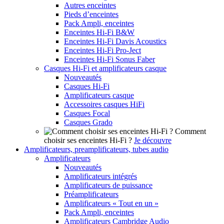
Autres enceintes
Pieds d’enceintes
Pack Ampli, enceintes
Enceintes Hi-Fi B&W
Enceintes Hi-Fi Davis Acoustics
Enceintes Hi-Fi Pro-Ject
Enceintes Hi-Fi Sonus Faber
Casques Hi-Fi et amplificateurs casque
Nouveautés
Casques Hi-Fi
Amplificateurs casque
Accessoires casques HiFi
Casques Focal
Casques Grado
Comment
choisir ses enceintes Hi-Fi ?
Je découvre
Amplificateurs, preamplificateurs, tubes audio
Amplificateurs
Nouveautés
Amplificateurs intégrés
Amplificateurs de puissance
Préamplificateurs
Amplificateurs « Tout en un »
Pack Ampli, enceintes
Amplificateurs Cambridge Audio