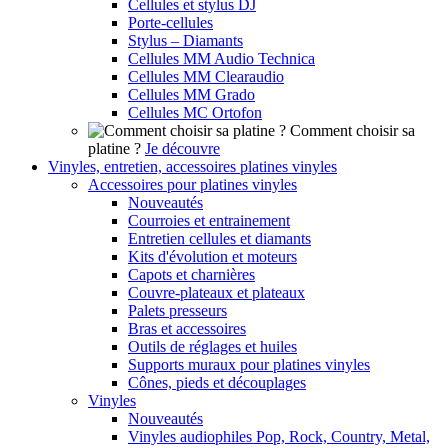
Cellules et stylus DJ
Porte-cellules
Stylus – Diamants
Cellules MM Audio Technica
Cellules MM Clearaudio
Cellules MM Grado
Cellules MC Ortofon
Comment choisir sa
platine ?
Je découvre
Vinyles, entretien, accessoires platines vinyles
Accessoires pour platines vinyles
Nouveautés
Courroies et entrainement
Entretien cellules et diamants
Kits d'évolution et moteurs
Capots et charnières
Couvre-plateaux et plateaux
Palets presseurs
Bras et accessoires
Outils de réglages et huiles
Supports muraux pour platines vinyles
Cônes, pieds et découplages
Vinyles
Nouveautés
Vinyles audiophiles Pop, Rock, Country, Metal,