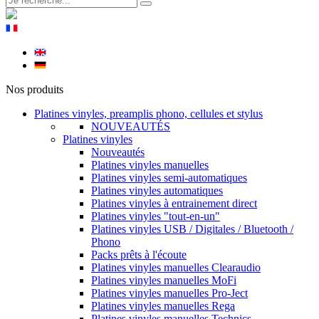
Nos produits
Platines vinyles, preamplis phono, cellules et stylus
NOUVEAUTÉS
Platines vinyles
Nouveautés
Platines vinyles manuelles
Platines vinyles semi-automatiques
Platines vinyles automatiques
Platines vinyles à entrainement direct
Platines vinyles "tout-en-un"
Platines vinyles USB / Digitales / Bluetooth /
Phono
Packs prêts à l'écoute
Platines vinyles manuelles Clearaudio
Platines vinyles manuelles MoFi
Platines vinyles manuelles Pro-Ject
Platines vinyles manuelles Rega
Platines vinyles manuelles Technics