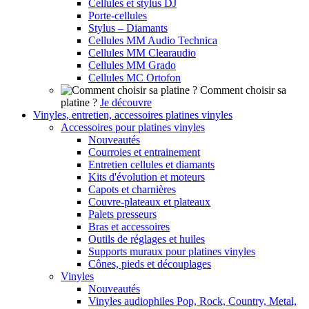
Cellules et stylus DJ
Porte-cellules
Stylus – Diamants
Cellules MM Audio Technica
Cellules MM Clearaudio
Cellules MM Grado
Cellules MC Ortofon
Comment choisir sa
platine ?
Je découvre
Vinyles, entretien, accessoires platines vinyles
Accessoires pour platines vinyles
Nouveautés
Courroies et entrainement
Entretien cellules et diamants
Kits d'évolution et moteurs
Capots et charnières
Couvre-plateaux et plateaux
Palets presseurs
Bras et accessoires
Outils de réglages et huiles
Supports muraux pour platines vinyles
Cônes, pieds et découplages
Vinyles
Nouveautés
Vinyles audiophiles Pop, Rock, Country, Metal,