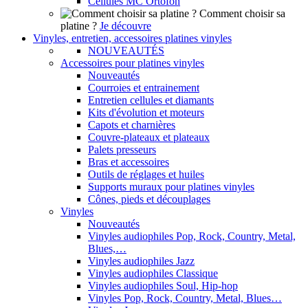
Cellules MC Ortofon
Comment choisir sa
platine ?
Je découvre
Vinyles, entretien, accessoires platines vinyles
NOUVEAUTÉS
Accessoires pour platines vinyles
Nouveautés
Courroies et entrainement
Entretien cellules et diamants
Kits d'évolution et moteurs
Capots et charnières
Couvre-plateaux et plateaux
Palets presseurs
Bras et accessoires
Outils de réglages et huiles
Supports muraux pour platines vinyles
Cônes, pieds et découplages
Vinyles
Nouveautés
Vinyles audiophiles Pop, Rock, Country, Metal,
Blues,…
Vinyles audiophiles Jazz
Vinyles audiophiles Classique
Vinyles audiophiles Soul, Hip-hop
Vinyles Pop, Rock, Country, Metal, Blues…