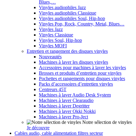
Blues,…
Vinyles audiophiles Jazz
Vinyles audiophiles Classique
Vinyles audiophiles Soul, Hip-hop
Vinyles Pop, Rock, Country, Metal, Blues…
Vinyles Jazz
Vinyles Classique
Vinyles Soul, Hip-hop
Vinyles MOFI
Entretien et rangement des disques vinyles
Nouveautés
Machines à laver les disques vinyles
Accessoires pour machines à laver les vinyles
Brosses et produits d’entretien pour vinyles
Pochettes et rangements pour disques vinyles
Packs d’accessoires d’entretien vinyles
Centreurs 45T
Machines à laver Audio Desk System
Machines à laver Clearaudio
Machines à laver Degritter
Machines à laver Okki Nokki
Machines à laver Pro-Ject
Notre sélection de vinyles
Je découvre
Cables audio, cable alimentation filtres secteur