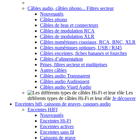
Câbles audio, câbles phono... Filtres secteur
Nouveautés
Câbles phono
Câbles de bras et connecteurs
Câbles de modulation RCA
Câbles de modulation XLR
Câbles numériques coaxiaux, RCA, BNC, XLR
Câbles numériques optiques, USB / RJ45
Câbles enceintes, fiches bananes et fourches
Câbles d’alimentation
Prises, filtres secteur et multiprises
Autres câbles
Câbles audio Transparent
Câbles audio Audioquest
Câbles audio Viard Audio
Les
différents types de câbles Hi-Fi et leur rôle
Je découvre
Enceintes hifi, caissons de graves, casques audio
Enceintes HIFI
Nouveautés
Enceintes Hi-Fi
Enceintes actives
Enceintes sans fil
Caissons de grave