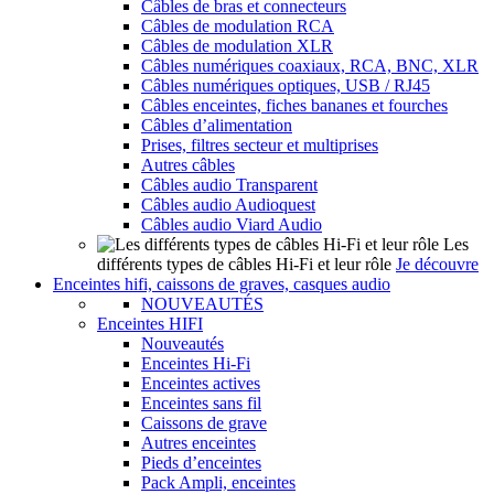
Câbles de bras et connecteurs
Câbles de modulation RCA
Câbles de modulation XLR
Câbles numériques coaxiaux, RCA, BNC, XLR
Câbles numériques optiques, USB / RJ45
Câbles enceintes, fiches bananes et fourches
Câbles d’alimentation
Prises, filtres secteur et multiprises
Autres câbles
Câbles audio Transparent
Câbles audio Audioquest
Câbles audio Viard Audio
Les
différents types de câbles Hi-Fi et leur rôle
Je découvre
Enceintes hifi, caissons de graves, casques audio
NOUVEAUTÉS
Enceintes HIFI
Nouveautés
Enceintes Hi-Fi
Enceintes actives
Enceintes sans fil
Caissons de grave
Autres enceintes
Pieds d’enceintes
Pack Ampli, enceintes