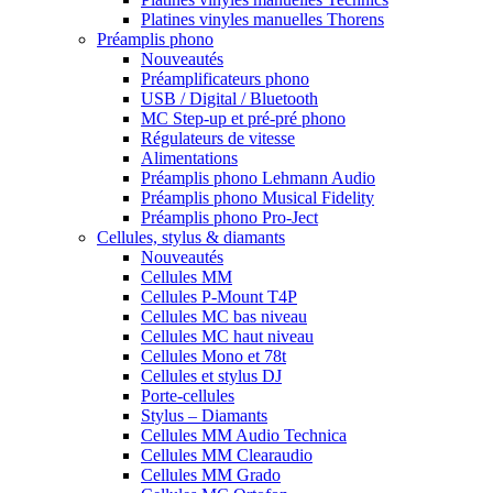
Platines vinyles manuelles Thorens
Préamplis phono
Nouveautés
Préamplificateurs phono
USB / Digital / Bluetooth
MC Step-up et pré-pré phono
Régulateurs de vitesse
Alimentations
Préamplis phono Lehmann Audio
Préamplis phono Musical Fidelity
Préamplis phono Pro-Ject
Cellules, stylus & diamants
Nouveautés
Cellules MM
Cellules P-Mount T4P
Cellules MC bas niveau
Cellules MC haut niveau
Cellules Mono et 78t
Cellules et stylus DJ
Porte-cellules
Stylus – Diamants
Cellules MM Audio Technica
Cellules MM Clearaudio
Cellules MM Grado