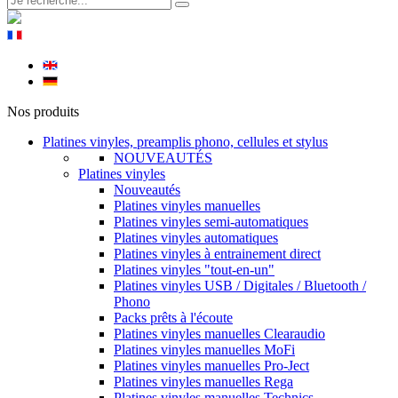
Nos produits
Platines vinyles, preamplis phono, cellules et stylus
NOUVEAUTÉS
Platines vinyles
Nouveautés
Platines vinyles manuelles
Platines vinyles semi-automatiques
Platines vinyles automatiques
Platines vinyles à entrainement direct
Platines vinyles "tout-en-un"
Platines vinyles USB / Digitales / Bluetooth /
Phono
Packs prêts à l'écoute
Platines vinyles manuelles Clearaudio
Platines vinyles manuelles MoFi
Platines vinyles manuelles Pro-Ject
Platines vinyles manuelles Rega
Platines vinyles manuelles Technics