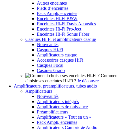
Autres enceintes
Pieds d’enceintes
Pack Ampli, enceintes
Enceintes Hi-Fi B&W
Enceintes Hi-Fi Davis Acoustics
Enceintes Hi-Fi Pro-Ject
Enceintes Hi-Fi Sonus Faber
Casques Hi-Fi et amplificateurs casque
Nouveautés
Casques Hi-Fi
Amplificateurs casque
Accessoires casques HiFi
Casques Focal
Casques Grado
Comment
choisir ses enceintes Hi-Fi ?
Je découvre
Amplificateurs, preamplificateurs, tubes audio
Amplificateurs
Nouveautés
Amplificateurs intégrés
Amplificateurs de puissance
Préamplificateurs
Amplificateurs « Tout en un »
Pack Ampli, enceintes
Amplificateurs Cambridge Audio