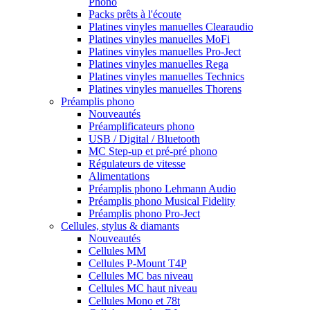
Phono
Packs prêts à l'écoute
Platines vinyles manuelles Clearaudio
Platines vinyles manuelles MoFi
Platines vinyles manuelles Pro-Ject
Platines vinyles manuelles Rega
Platines vinyles manuelles Technics
Platines vinyles manuelles Thorens
Préamplis phono
Nouveautés
Préamplificateurs phono
USB / Digital / Bluetooth
MC Step-up et pré-pré phono
Régulateurs de vitesse
Alimentations
Préamplis phono Lehmann Audio
Préamplis phono Musical Fidelity
Préamplis phono Pro-Ject
Cellules, stylus & diamants
Nouveautés
Cellules MM
Cellules P-Mount T4P
Cellules MC bas niveau
Cellules MC haut niveau
Cellules Mono et 78t