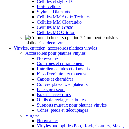
Cellules et stylus DJ
Porte-cellules
Stylus – Diamants
Cellules MM Audio Technica
Cellules MM Clearaudio
Cellules MM Grado
Cellules MC Ortofon
Comment choisir sa
platine ?
Je découvre
Vinyles, entretien, accessoires platines vinyles
Accessoires pour platines vinyles
Nouveautés
Courroies et entrainement
Entretien cellules et diamants
Kits d'évolution et moteurs
Capots et charnières
Couvre-plateaux et plateaux
Palets presseurs
Bras et accessoires
Outils de réglages et huiles
Supports muraux pour platines vinyles
Cônes, pieds et découplages
Vinyles
Nouveautés
Vinyles audiophiles Pop, Rock, Country, Metal,