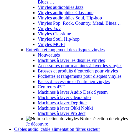
Blues,…
Vinyles audiophiles Jazz
Vinyles audiophiles Classique
Vinyles audiophiles Soul, Hip-hop
Vinyles Pop, Rock, Country, Metal, Blues…
Vinyles Jazz
Vinyles Classique
Vinyles Soul, Hip-hop
Vinyles MOFI
Entretien et rangement des disques vinyles
Nouveautés
Machines à laver les disques vinyles
Accessoires pour machines à laver les vinyles
Brosses et produits d’entretien pour vinyles
Pochettes et rangements pour disques vinyles
Packs d’accessoires d’entretien vinyles
Centreurs 45T
Machines à laver Audio Desk System
Machines à laver Clearaudio
Machines à laver Degritter
Machines à laver Okki Nokki
Machines à laver Pro-Ject
Notre sélection de vinyles
Je découvre
Cables audio, cable alimentation filtres secteur