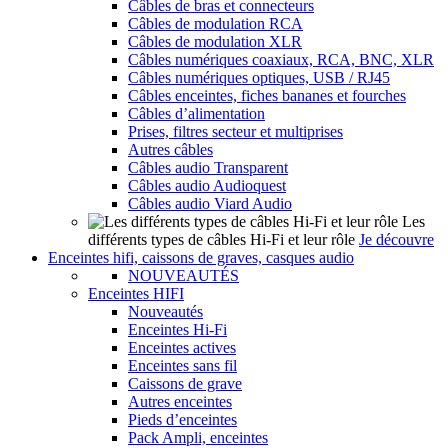
Câbles de bras et connecteurs
Câbles de modulation RCA
Câbles de modulation XLR
Câbles numériques coaxiaux, RCA, BNC, XLR
Câbles numériques optiques, USB / RJ45
Câbles enceintes, fiches bananes et fourches
Câbles d’alimentation
Prises, filtres secteur et multiprises
Autres câbles
Câbles audio Transparent
Câbles audio Audioquest
Câbles audio Viard Audio
Les
différents types de câbles Hi-Fi et leur rôle
Je découvre
Enceintes hifi, caissons de graves, casques audio
NOUVEAUTÉS
Enceintes HIFI
Nouveautés
Enceintes Hi-Fi
Enceintes actives
Enceintes sans fil
Caissons de grave
Autres enceintes
Pieds d’enceintes
Pack Ampli, enceintes