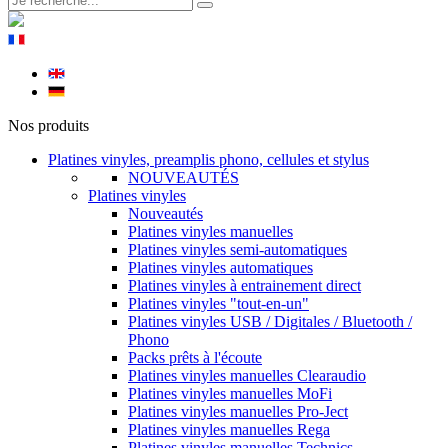
Nos produits
Platines vinyles, preamplis phono, cellules et stylus
NOUVEAUTÉS
Platines vinyles
Nouveautés
Platines vinyles manuelles
Platines vinyles semi-automatiques
Platines vinyles automatiques
Platines vinyles à entrainement direct
Platines vinyles "tout-en-un"
Platines vinyles USB / Digitales / Bluetooth /
Phono
Packs prêts à l'écoute
Platines vinyles manuelles Clearaudio
Platines vinyles manuelles MoFi
Platines vinyles manuelles Pro-Ject
Platines vinyles manuelles Rega
Platines vinyles manuelles Technics