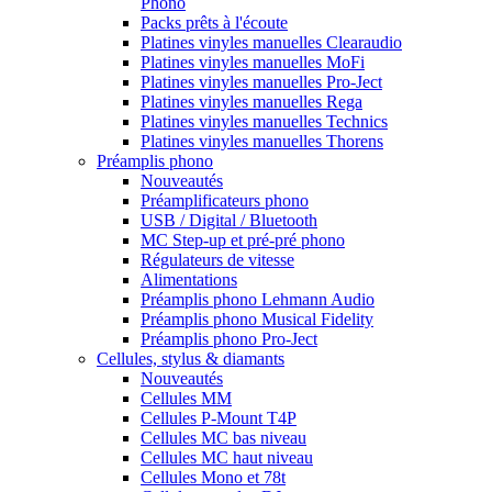
Phono
Packs prêts à l'écoute
Platines vinyles manuelles Clearaudio
Platines vinyles manuelles MoFi
Platines vinyles manuelles Pro-Ject
Platines vinyles manuelles Rega
Platines vinyles manuelles Technics
Platines vinyles manuelles Thorens
Préamplis phono
Nouveautés
Préamplificateurs phono
USB / Digital / Bluetooth
MC Step-up et pré-pré phono
Régulateurs de vitesse
Alimentations
Préamplis phono Lehmann Audio
Préamplis phono Musical Fidelity
Préamplis phono Pro-Ject
Cellules, stylus & diamants
Nouveautés
Cellules MM
Cellules P-Mount T4P
Cellules MC bas niveau
Cellules MC haut niveau
Cellules Mono et 78t