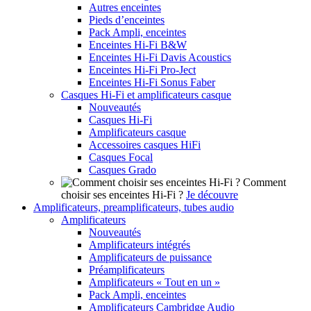
Autres enceintes
Pieds d’enceintes
Pack Ampli, enceintes
Enceintes Hi-Fi B&W
Enceintes Hi-Fi Davis Acoustics
Enceintes Hi-Fi Pro-Ject
Enceintes Hi-Fi Sonus Faber
Casques Hi-Fi et amplificateurs casque
Nouveautés
Casques Hi-Fi
Amplificateurs casque
Accessoires casques HiFi
Casques Focal
Casques Grado
Comment
choisir ses enceintes Hi-Fi ?
Je découvre
Amplificateurs, preamplificateurs, tubes audio
Amplificateurs
Nouveautés
Amplificateurs intégrés
Amplificateurs de puissance
Préamplificateurs
Amplificateurs « Tout en un »
Pack Ampli, enceintes
Amplificateurs Cambridge Audio