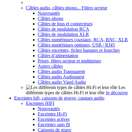
Câbles audio, câbles phono... Filtres secteur
Nouveautés
Câbles phono
Câbles de bras et connecteurs
Câbles de modulation RCA
Câbles de modulation XLR
Câbles numériques coaxiaux, RCA, BNC, XLR
Câbles numériques optiques, USB / RJ45
Câbles enceintes, fiches bananes et fourches
Câbles d’alimentation
Prises, filtres secteur et multiprises
Autres câbles
Câbles audio Transparent
Câbles audio Audioquest
Câbles audio Viard Audio
Les
différents types de câbles Hi-Fi et leur rôle
Je découvre
Enceintes hifi, caissons de graves, casques audio
Enceintes HIFI
Nouveautés
Enceintes Hi-Fi
Enceintes actives
Enceintes sans fil
Caissons de grave