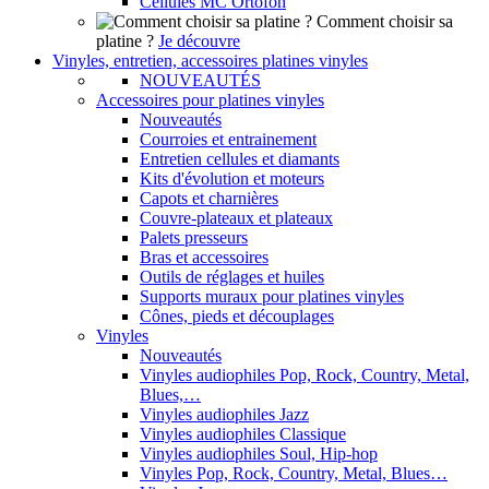
Cellules MC Ortofon
Comment choisir sa
platine ?
Je découvre
Vinyles, entretien, accessoires platines vinyles
NOUVEAUTÉS
Accessoires pour platines vinyles
Nouveautés
Courroies et entrainement
Entretien cellules et diamants
Kits d'évolution et moteurs
Capots et charnières
Couvre-plateaux et plateaux
Palets presseurs
Bras et accessoires
Outils de réglages et huiles
Supports muraux pour platines vinyles
Cônes, pieds et découplages
Vinyles
Nouveautés
Vinyles audiophiles Pop, Rock, Country, Metal,
Blues,…
Vinyles audiophiles Jazz
Vinyles audiophiles Classique
Vinyles audiophiles Soul, Hip-hop
Vinyles Pop, Rock, Country, Metal, Blues…