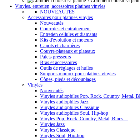
Comment choisir sa plati
Vinyles, entretien, accessoires platines vinyles
NOUVEAUTÉS
Accessoires pour platines vinyles
Nouveautés
Courroies et entrainement
Entretien cellules et diamants
Kits d'évolution et moteurs
Capots et charnières
Couvre-plateaux et plateaux
Palets presseurs
Bras et accessoires
Outils de réglages et huiles
Supports muraux pour platines vinyles
Cônes, pieds et découplages
Vinyles
Nouveautés
Vinyles audiophiles Pop, Rock, Country, Metal, 
Vinyles audiophiles Jazz
Vinyles audiophiles Classique
Vinyles audiophiles Soul, Hip-hop
Vinyles Pop, Rock, Country, Metal, Blues…
Vinyles Jazz
Vinyles Classique
Vinyles Soul, Hip-hop