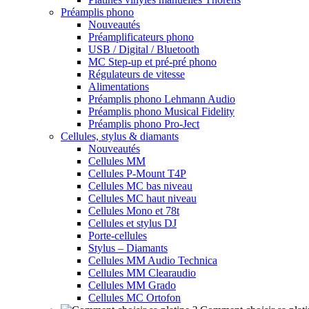
Préamplis phono
Nouveautés
Préamplificateurs phono
USB / Digital / Bluetooth
MC Step-up et pré-pré phono
Régulateurs de vitesse
Alimentations
Préamplis phono Lehmann Audio
Préamplis phono Musical Fidelity
Préamplis phono Pro-Ject
Cellules, stylus & diamants
Nouveautés
Cellules MM
Cellules P-Mount T4P
Cellules MC bas niveau
Cellules MC haut niveau
Cellules Mono et 78t
Cellules et stylus DJ
Porte-cellules
Stylus – Diamants
Cellules MM Audio Technica
Cellules MM Clearaudio
Cellules MM Grado
Cellules MC Ortofon