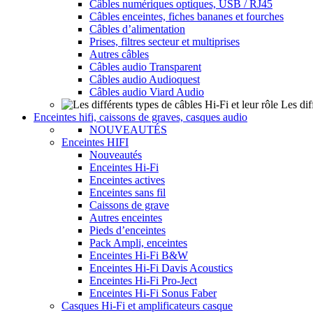
Câbles numériques optiques, USB / RJ45
Câbles enceintes, fiches bananes et fourches
Câbles d’alimentation
Prises, filtres secteur et multiprises
Autres câbles
Câbles audio Transparent
Câbles audio Audioquest
Câbles audio Viard Audio
Les dif
Enceintes hifi, caissons de graves, casques audio
NOUVEAUTÉS
Enceintes HIFI
Nouveautés
Enceintes Hi-Fi
Enceintes actives
Enceintes sans fil
Caissons de grave
Autres enceintes
Pieds d’enceintes
Pack Ampli, enceintes
Enceintes Hi-Fi B&W
Enceintes Hi-Fi Davis Acoustics
Enceintes Hi-Fi Pro-Ject
Enceintes Hi-Fi Sonus Faber
Casques Hi-Fi et amplificateurs casque