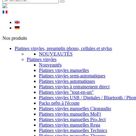
Nos produits
Platines vinyles, preamplis phono, cellules et stylus
NOUVEAUTÉS
Platines vinyles
Nouveautés
Platines vinyles manuelles
Platines vinyles semi-automatiques
Platines vinyles automatiques
Platines vinyles à entrainement direct
Platines vinyles "tout-en-un"
Platines vinyles USB / Digitales / Bluetooth / Pho
Packs prêts à l'écoute
Platines vinyles manuelles Clearaudio
Platines vinyles manuelles MoFi
Platines vinyles manuelles Pro-Ject
Platines vinyles manuelles Rega
Platines vinyles manuelles Technics
Platines vinyles manuelles Thorens