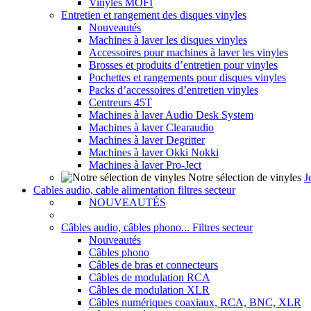
Vinyles MOFI
Entretien et rangement des disques vinyles
Nouveautés
Machines à laver les disques vinyles
Accessoires pour machines à laver les vinyles
Brosses et produits d’entretien pour vinyles
Pochettes et rangements pour disques vinyles
Packs d’accessoires d’entretien vinyles
Centreurs 45T
Machines à laver Audio Desk System
Machines à laver Clearaudio
Machines à laver Degritter
Machines à laver Okki Nokki
Machines à laver Pro-Ject
Notre sélection de vinyles
J
Cables audio, cable alimentation filtres secteur
NOUVEAUTÉS
Câbles audio, câbles phono... Filtres secteur
Nouveautés
Câbles phono
Câbles de bras et connecteurs
Câbles de modulation RCA
Câbles de modulation XLR
Câbles numériques coaxiaux, RCA, BNC, XLR