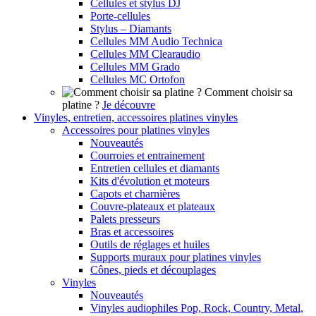
Cellules et stylus DJ
Porte-cellules
Stylus – Diamants
Cellules MM Audio Technica
Cellules MM Clearaudio
Cellules MM Grado
Cellules MC Ortofon
Comment choisir sa
platine ?
Je découvre
Vinyles, entretien, accessoires platines vinyles
Accessoires pour platines vinyles
Nouveautés
Courroies et entrainement
Entretien cellules et diamants
Kits d'évolution et moteurs
Capots et charnières
Couvre-plateaux et plateaux
Palets presseurs
Bras et accessoires
Outils de réglages et huiles
Supports muraux pour platines vinyles
Cônes, pieds et découplages
Vinyles
Nouveautés
Vinyles audiophiles Pop, Rock, Country, Metal,