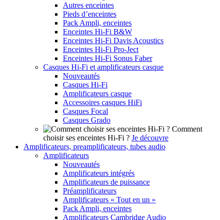
Autres enceintes
Pieds d’enceintes
Pack Ampli, enceintes
Enceintes Hi-Fi B&W
Enceintes Hi-Fi Davis Acoustics
Enceintes Hi-Fi Pro-Ject
Enceintes Hi-Fi Sonus Faber
Casques Hi-Fi et amplificateurs casque
Nouveautés
Casques Hi-Fi
Amplificateurs casque
Accessoires casques HiFi
Casques Focal
Casques Grado
Comment
choisir ses enceintes Hi-Fi ?
Je découvre
Amplificateurs, preamplificateurs, tubes audio
Amplificateurs
Nouveautés
Amplificateurs intégrés
Amplificateurs de puissance
Préamplificateurs
Amplificateurs « Tout en un »
Pack Ampli, enceintes
Amplificateurs Cambridge Audio