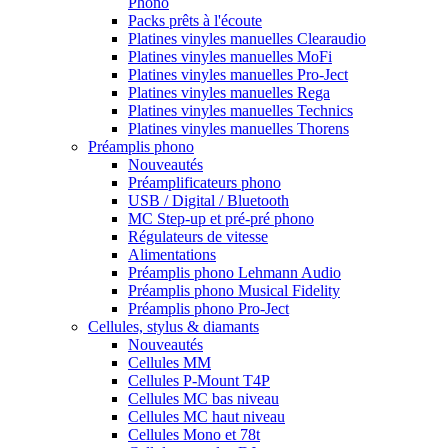
Phono
Packs prêts à l'écoute
Platines vinyles manuelles Clearaudio
Platines vinyles manuelles MoFi
Platines vinyles manuelles Pro-Ject
Platines vinyles manuelles Rega
Platines vinyles manuelles Technics
Platines vinyles manuelles Thorens
Préamplis phono
Nouveautés
Préamplificateurs phono
USB / Digital / Bluetooth
MC Step-up et pré-pré phono
Régulateurs de vitesse
Alimentations
Préamplis phono Lehmann Audio
Préamplis phono Musical Fidelity
Préamplis phono Pro-Ject
Cellules, stylus & diamants
Nouveautés
Cellules MM
Cellules P-Mount T4P
Cellules MC bas niveau
Cellules MC haut niveau
Cellules Mono et 78t