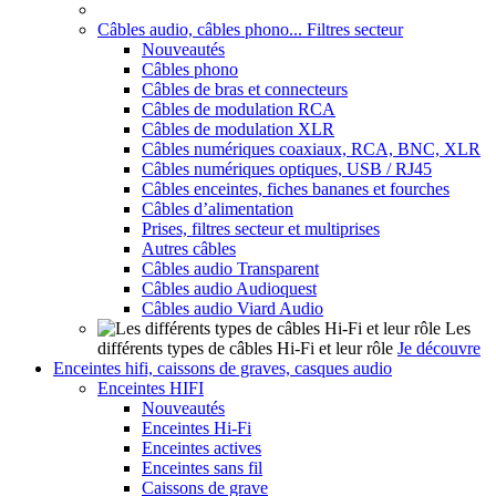
Câbles audio, câbles phono... Filtres secteur
Nouveautés
Câbles phono
Câbles de bras et connecteurs
Câbles de modulation RCA
Câbles de modulation XLR
Câbles numériques coaxiaux, RCA, BNC, XLR
Câbles numériques optiques, USB / RJ45
Câbles enceintes, fiches bananes et fourches
Câbles d’alimentation
Prises, filtres secteur et multiprises
Autres câbles
Câbles audio Transparent
Câbles audio Audioquest
Câbles audio Viard Audio
Les
différents types de câbles Hi-Fi et leur rôle
Je découvre
Enceintes hifi, caissons de graves, casques audio
Enceintes HIFI
Nouveautés
Enceintes Hi-Fi
Enceintes actives
Enceintes sans fil
Caissons de grave