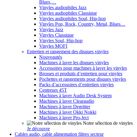
Blues,…
Vinyles audiophiles Jazz
Vinyles audiophiles Classique
Vinyles audiophiles Soul, Hip-hop
Vinyles Pop, Rock, Country, Metal, Blues…
Vinyles Jazz
Vinyles Classique
Vinyles Soul, Hip-hop
Vinyles MOFI
Entretien et rangement des disques vinyles
Nouveautés
Machines à laver les disques vinyles
Accessoires pour machines à laver les vinyles
Brosses et produits d’entretien pour vinyles
Pochettes et rangements pour disques vinyles
Packs d’accessoires d’entretien vinyles
Centreurs 45T
Machines à laver Audio Desk System
Machines à laver Clearaudio
Machines à laver Degritter
Machines à laver Okki Nokki
Machines à laver Pro-Ject
Notre sélection de vinyles
Je découvre
Cables audio, cable alimentation filtres secteur