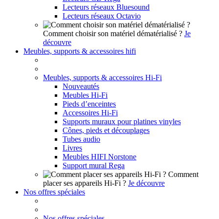
Lecteurs réseaux Bluesound
Lecteurs réseaux Octavio
Comment choisir son matériel dématérialisé ?
Je
découvre
Meubles, supports & accessoires hifi
Meubles, supports & accessoires Hi-Fi
Nouveautés
Meubles Hi-Fi
Pieds d’enceintes
Accessoires Hi-Fi
Supports muraux pour platines vinyles
Cônes, pieds et découplages
Tubes audio
Livres
Meubles HIFI Norstone
Support mural Rega
Comment
placer ses appareils Hi-Fi ?
Je découvre
Nos offres spéciales
Nos offres spéciales