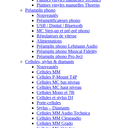
Platines vinyles manuelles Thorens
Préamplis phono
Nouveautés
Préamplificateurs phono
USB / Digital / Bluetooth
MC Step-up et pré-pré phono
Régulateurs de vitesse
Alimentations
Préamplis phono Lehmann Audio
Préamplis phono Musical Fidelity
Préamplis phono Pro-Ject
Cellules, stylus & diamants
Nouveautés
Cellules MM
Cellules P-Mount T4P
Cellules MC bas niveau
Cellules MC haut niveau
Cellules Mono et 78t
Cellules et stylus DJ
Porte-cellules
Stylus – Diamants
Cellules MM Audio Technica
Cellules MM Clearaudio
Cellules MM Grado