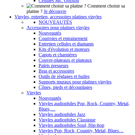
Cellules MC Ortofon
Comment choisir sa
platine ?
Je découvre
Vinyles, entretien, accessoires platines vinyles
NOUVEAUTÉS
Accessoires pour platines vinyles
Nouveautés
Courroies et entrainement
Entretien cellules et diamants
Kits d'évolution et moteurs
Capots et charnières
Couvre-plateaux et plateaux
Palets presseurs
Bras et accessoires
Outils de réglages et huiles
Supports muraux pour platines vinyles
Cônes, pieds et découplages
Vinyles
Nouveautés
Vinyles audiophiles Pop, Rock, Country, Metal,
Blues,…
Vinyles audiophiles Jazz
Vinyles audiophiles Classique
Vinyles audiophiles Soul, Hip-hop
Vinyles Pop, Rock, Country, Metal, Blues…