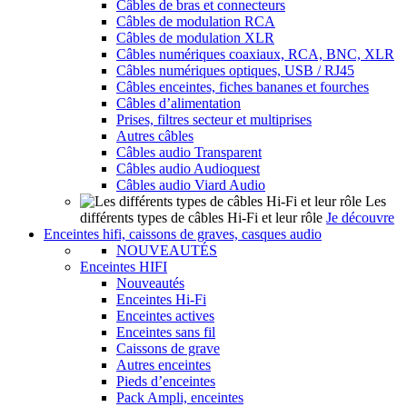
Câbles de bras et connecteurs
Câbles de modulation RCA
Câbles de modulation XLR
Câbles numériques coaxiaux, RCA, BNC, XLR
Câbles numériques optiques, USB / RJ45
Câbles enceintes, fiches bananes et fourches
Câbles d’alimentation
Prises, filtres secteur et multiprises
Autres câbles
Câbles audio Transparent
Câbles audio Audioquest
Câbles audio Viard Audio
Les
différents types de câbles Hi-Fi et leur rôle
Je découvre
Enceintes hifi, caissons de graves, casques audio
NOUVEAUTÉS
Enceintes HIFI
Nouveautés
Enceintes Hi-Fi
Enceintes actives
Enceintes sans fil
Caissons de grave
Autres enceintes
Pieds d’enceintes
Pack Ampli, enceintes