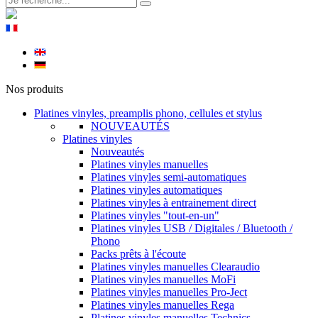
Nos produits
Platines vinyles, preamplis phono, cellules et stylus
NOUVEAUTÉS
Platines vinyles
Nouveautés
Platines vinyles manuelles
Platines vinyles semi-automatiques
Platines vinyles automatiques
Platines vinyles à entrainement direct
Platines vinyles "tout-en-un"
Platines vinyles USB / Digitales / Bluetooth /
Phono
Packs prêts à l'écoute
Platines vinyles manuelles Clearaudio
Platines vinyles manuelles MoFi
Platines vinyles manuelles Pro-Ject
Platines vinyles manuelles Rega
Platines vinyles manuelles Technics