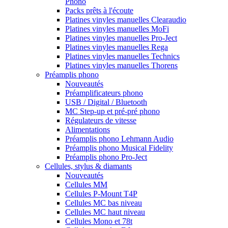
Phono
Packs prêts à l'écoute
Platines vinyles manuelles Clearaudio
Platines vinyles manuelles MoFi
Platines vinyles manuelles Pro-Ject
Platines vinyles manuelles Rega
Platines vinyles manuelles Technics
Platines vinyles manuelles Thorens
Préamplis phono
Nouveautés
Préamplificateurs phono
USB / Digital / Bluetooth
MC Step-up et pré-pré phono
Régulateurs de vitesse
Alimentations
Préamplis phono Lehmann Audio
Préamplis phono Musical Fidelity
Préamplis phono Pro-Ject
Cellules, stylus & diamants
Nouveautés
Cellules MM
Cellules P-Mount T4P
Cellules MC bas niveau
Cellules MC haut niveau
Cellules Mono et 78t