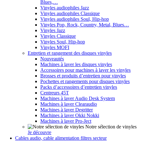
Blues,…
Vinyles audiophiles Jazz
Vinyles audiophiles Classique
Vinyles audiophiles Soul, Hip-hop
Vinyles Pop, Rock, Country, Metal, Blues…
Vinyles Jazz
Vinyles Classique
Vinyles Soul, Hip-hop
Vinyles MOFI
Entretien et rangement des disques vinyles
Nouveautés
Machines à laver les disques vinyles
Accessoires pour machines à laver les vinyles
Brosses et produits d’entretien pour vinyles
Pochettes et rangements pour disques vinyles
Packs d’accessoires d’entretien vinyles
Centreurs 45T
Machines à laver Audio Desk System
Machines à laver Clearaudio
Machines à laver Degritter
Machines à laver Okki Nokki
Machines à laver Pro-Ject
Notre sélection de vinyles
Je découvre
Cables audio, cable alimentation filtres secteur