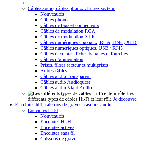
Câbles audio, câbles phono... Filtres secteur
Nouveautés
Câbles phono
Câbles de bras et connecteurs
Câbles de modulation RCA
Câbles de modulation XLR
Câbles numériques coaxiaux, RCA, BNC, XLR
Câbles numériques optiques, USB / RJ45
Câbles enceintes, fiches bananes et fourches
Câbles d’alimentation
Prises, filtres secteur et multiprises
Autres câbles
Câbles audio Transparent
Câbles audio Audioquest
Câbles audio Viard Audio
Les
différents types de câbles Hi-Fi et leur rôle
Je découvre
Enceintes hifi, caissons de graves, casques audio
Enceintes HIFI
Nouveautés
Enceintes Hi-Fi
Enceintes actives
Enceintes sans fil
Caissons de grave