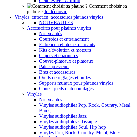
Cellules MC Ortofon
Comment choisir sa
platine ?
Je découvre
Vinyles, entretien, accessoires platines vinyles
NOUVEAUTÉS
Accessoires pour platines vinyles
Nouveautés
Courroies et entrainement
Entretien cellules et diamants
Kits d'évolution et moteurs
Capots et charnières
Couvre-plateaux et plateaux
Palets presseurs
Bras et accessoires
Outils de réglages et huiles
Supports muraux pour platines vinyles
Cônes, pieds et découplages
Vinyles
Nouveautés
Vinyles audiophiles Pop, Rock, Country, Metal,
Blues,…
Vinyles audiophiles Jazz
Vinyles audiophiles Classique
Vinyles audiophiles Soul, Hip-hop
Vinyles Pop, Rock, Country, Metal, Blues…