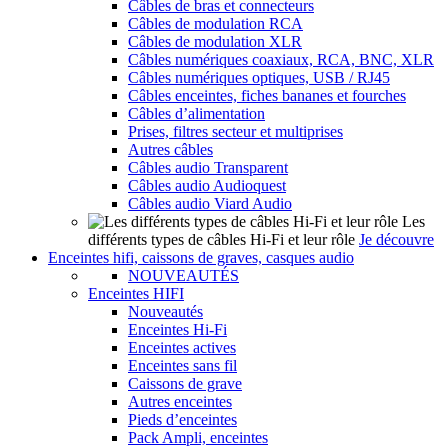
Câbles de bras et connecteurs
Câbles de modulation RCA
Câbles de modulation XLR
Câbles numériques coaxiaux, RCA, BNC, XLR
Câbles numériques optiques, USB / RJ45
Câbles enceintes, fiches bananes et fourches
Câbles d’alimentation
Prises, filtres secteur et multiprises
Autres câbles
Câbles audio Transparent
Câbles audio Audioquest
Câbles audio Viard Audio
Les
différents types de câbles Hi-Fi et leur rôle
Je découvre
Enceintes hifi, caissons de graves, casques audio
NOUVEAUTÉS
Enceintes HIFI
Nouveautés
Enceintes Hi-Fi
Enceintes actives
Enceintes sans fil
Caissons de grave
Autres enceintes
Pieds d’enceintes
Pack Ampli, enceintes