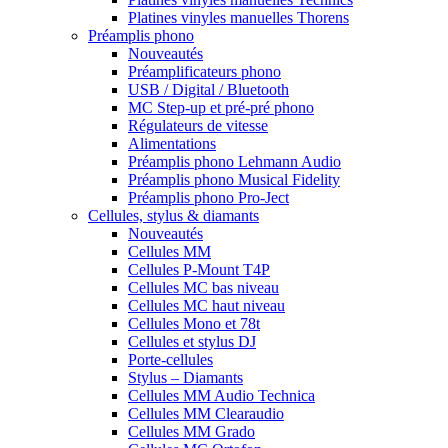
Platines vinyles manuelles Thorens
Préamplis phono
Nouveautés
Préamplificateurs phono
USB / Digital / Bluetooth
MC Step-up et pré-pré phono
Régulateurs de vitesse
Alimentations
Préamplis phono Lehmann Audio
Préamplis phono Musical Fidelity
Préamplis phono Pro-Ject
Cellules, stylus & diamants
Nouveautés
Cellules MM
Cellules P-Mount T4P
Cellules MC bas niveau
Cellules MC haut niveau
Cellules Mono et 78t
Cellules et stylus DJ
Porte-cellules
Stylus – Diamants
Cellules MM Audio Technica
Cellules MM Clearaudio
Cellules MM Grado