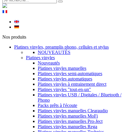
Nos produits
Platines vinyles, preamplis phono, cellules et stylus
NOUVEAUTÉS
Platines vinyles
Nouveautés
Platines vinyles manuelles
Platines vinyles semi-automatiques
Platines vinyles automatiques
Platines vinyles à entrainement direct
Platines vinyles "tout-en-un"
Platines vinyles USB / Digitales / Bluetooth /
Phono
Packs prêts à l'écoute
Platines vinyles manuelles Clearaudio
Platines vinyles manuelles MoFi
Platines vinyles manuelles Pro-Ject
Platines vinyles manuelles Rega
Platines vinyles manuelles Technics