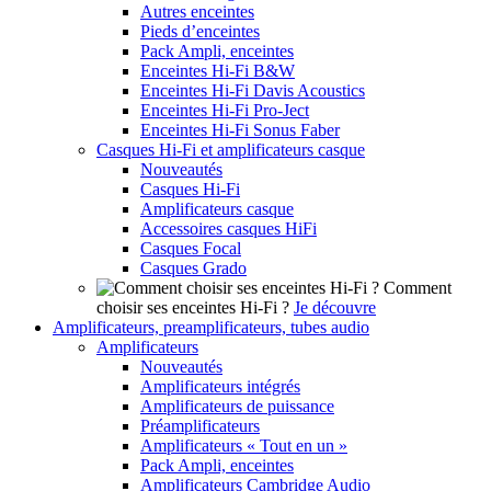
Autres enceintes
Pieds d’enceintes
Pack Ampli, enceintes
Enceintes Hi-Fi B&W
Enceintes Hi-Fi Davis Acoustics
Enceintes Hi-Fi Pro-Ject
Enceintes Hi-Fi Sonus Faber
Casques Hi-Fi et amplificateurs casque
Nouveautés
Casques Hi-Fi
Amplificateurs casque
Accessoires casques HiFi
Casques Focal
Casques Grado
Comment
choisir ses enceintes Hi-Fi ?
Je découvre
Amplificateurs, preamplificateurs, tubes audio
Amplificateurs
Nouveautés
Amplificateurs intégrés
Amplificateurs de puissance
Préamplificateurs
Amplificateurs « Tout en un »
Pack Ampli, enceintes
Amplificateurs Cambridge Audio