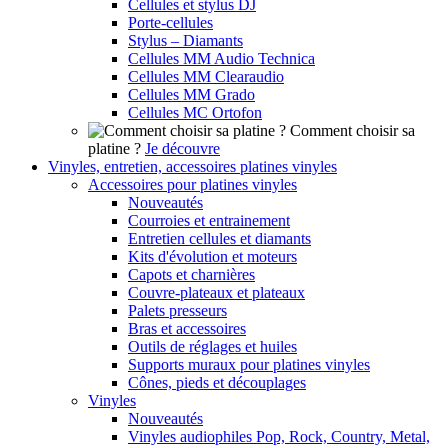
Cellules et stylus DJ
Porte-cellules
Stylus – Diamants
Cellules MM Audio Technica
Cellules MM Clearaudio
Cellules MM Grado
Cellules MC Ortofon
Comment choisir sa
platine ?
Je découvre
Vinyles, entretien, accessoires platines vinyles
Accessoires pour platines vinyles
Nouveautés
Courroies et entrainement
Entretien cellules et diamants
Kits d'évolution et moteurs
Capots et charnières
Couvre-plateaux et plateaux
Palets presseurs
Bras et accessoires
Outils de réglages et huiles
Supports muraux pour platines vinyles
Cônes, pieds et découplages
Vinyles
Nouveautés
Vinyles audiophiles Pop, Rock, Country, Metal,