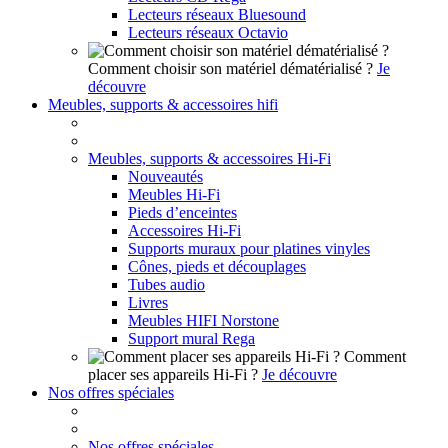
Lecteurs réseaux Bluesound
Lecteurs réseaux Octavio
Comment choisir son matériel dématérialisé ?
Je
découvre
Meubles, supports & accessoires hifi
Meubles, supports & accessoires Hi-Fi
Nouveautés
Meubles Hi-Fi
Pieds d’enceintes
Accessoires Hi-Fi
Supports muraux pour platines vinyles
Cônes, pieds et découplages
Tubes audio
Livres
Meubles HIFI Norstone
Support mural Rega
Comment
placer ses appareils Hi-Fi ?
Je découvre
Nos offres spéciales
Nos offres spéciales