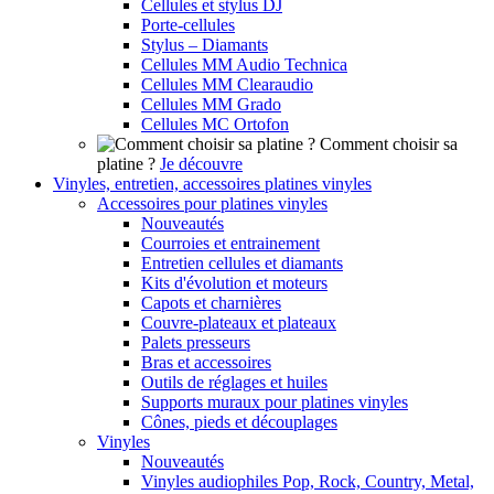
Cellules et stylus DJ
Porte-cellules
Stylus – Diamants
Cellules MM Audio Technica
Cellules MM Clearaudio
Cellules MM Grado
Cellules MC Ortofon
Comment choisir sa
platine ?
Je découvre
Vinyles, entretien, accessoires platines vinyles
Accessoires pour platines vinyles
Nouveautés
Courroies et entrainement
Entretien cellules et diamants
Kits d'évolution et moteurs
Capots et charnières
Couvre-plateaux et plateaux
Palets presseurs
Bras et accessoires
Outils de réglages et huiles
Supports muraux pour platines vinyles
Cônes, pieds et découplages
Vinyles
Nouveautés
Vinyles audiophiles Pop, Rock, Country, Metal,