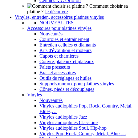
Cellules MC Ortofon
Comment choisir sa
platine ?
Je découvre
Vinyles, entretien, accessoires platines vinyles
NOUVEAUTÉS
Accessoires pour platines vinyles
Nouveautés
Courroies et entrainement
Entretien cellules et diamants
Kits d'évolution et moteurs
Capots et charnières
Couvre-plateaux et plateaux
Palets presseurs
Bras et accessoires
Outils de réglages et huiles
Supports muraux pour platines vinyles
Cônes, pieds et découplages
Vinyles
Nouveautés
Vinyles audiophiles Pop, Rock, Country, Metal,
Blues,…
Vinyles audiophiles Jazz
Vinyles audiophiles Classique
Vinyles audiophiles Soul, Hip-hop
Vinyles Pop, Rock, Country, Metal, Blues…