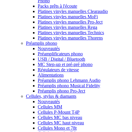
Phono
Packs prêts à l'écoute
Platines vinyles manuelles Clearaudio
Platines vinyles manuelles MoFi
Platines vinyles manuelles Pro-Ject
Platines vinyles manuelles Rega
Platines vinyles manuelles Technics
Platines vinyles manuelles Thorens
Préamplis phono
Nouveautés
Préamplificateurs phono
USB / Digital / Bluetooth
MC Step-up et pré-pré phono
Régulateurs de vitesse
Alimentations
Préamplis phono Lehmann Audio
Préamplis phono Musical Fidelity
Préamplis phono Pro-Ject
Cellules, stylus & diamants
Nouveautés
Cellules MM
Cellules P-Mount T4P
Cellules MC bas niveau
Cellules MC haut niveau
Cellules Mono et 78t