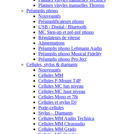
Platines vinyles manuelles Thorens
Préamplis phono
Nouveautés
Préamplificateurs phono
USB / Digital / Bluetooth
MC Step-up et pré-pré phono
Régulateurs de vitesse
Alimentations
Préamplis phono Lehmann Audio
Préamplis phono Musical Fidelity
Préamplis phono Pro-Ject
Cellules, stylus & diamants
Nouveautés
Cellules MM
Cellules P-Mount T4P
Cellules MC bas niveau
Cellules MC haut niveau
Cellules Mono et 78t
Cellules et stylus DJ
Porte-cellules
Stylus – Diamants
Cellules MM Audio Technica
Cellules MM Clearaudio
Cellules MM Grado