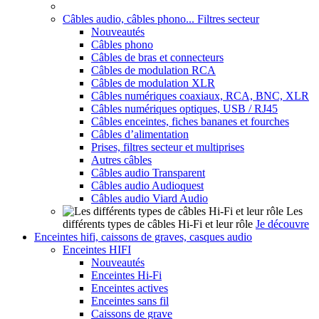
Câbles audio, câbles phono... Filtres secteur
Nouveautés
Câbles phono
Câbles de bras et connecteurs
Câbles de modulation RCA
Câbles de modulation XLR
Câbles numériques coaxiaux, RCA, BNC, XLR
Câbles numériques optiques, USB / RJ45
Câbles enceintes, fiches bananes et fourches
Câbles d’alimentation
Prises, filtres secteur et multiprises
Autres câbles
Câbles audio Transparent
Câbles audio Audioquest
Câbles audio Viard Audio
Les
différents types de câbles Hi-Fi et leur rôle
Je découvre
Enceintes hifi, caissons de graves, casques audio
Enceintes HIFI
Nouveautés
Enceintes Hi-Fi
Enceintes actives
Enceintes sans fil
Caissons de grave