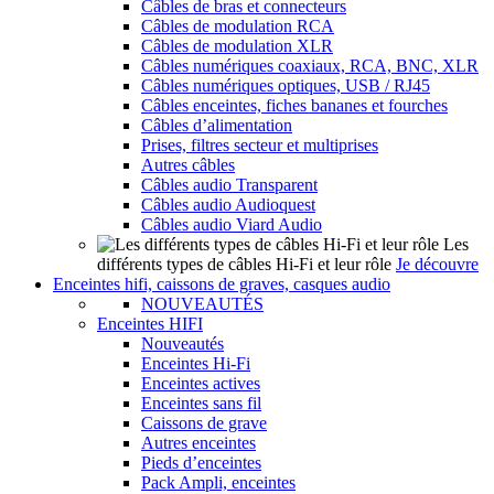
Câbles de bras et connecteurs
Câbles de modulation RCA
Câbles de modulation XLR
Câbles numériques coaxiaux, RCA, BNC, XLR
Câbles numériques optiques, USB / RJ45
Câbles enceintes, fiches bananes et fourches
Câbles d’alimentation
Prises, filtres secteur et multiprises
Autres câbles
Câbles audio Transparent
Câbles audio Audioquest
Câbles audio Viard Audio
Les
différents types de câbles Hi-Fi et leur rôle
Je découvre
Enceintes hifi, caissons de graves, casques audio
NOUVEAUTÉS
Enceintes HIFI
Nouveautés
Enceintes Hi-Fi
Enceintes actives
Enceintes sans fil
Caissons de grave
Autres enceintes
Pieds d’enceintes
Pack Ampli, enceintes