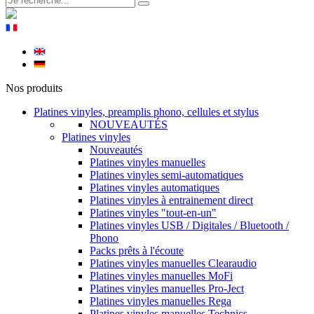
Nos produits
Platines vinyles, preamplis phono, cellules et stylus
NOUVEAUTÉS
Platines vinyles
Nouveautés
Platines vinyles manuelles
Platines vinyles semi-automatiques
Platines vinyles automatiques
Platines vinyles à entrainement direct
Platines vinyles "tout-en-un"
Platines vinyles USB / Digitales / Bluetooth /
Phono
Packs prêts à l'écoute
Platines vinyles manuelles Clearaudio
Platines vinyles manuelles MoFi
Platines vinyles manuelles Pro-Ject
Platines vinyles manuelles Rega
Platines vinyles manuelles Technics