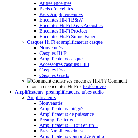
Autres enceintes
Pieds d’enceintes
Pack Ampli, enceintes
Enceintes Hi-Fi B&W
Enceintes Hi-Fi Davis Acoustics
Enceintes Hi-Fi Pro-Ject
Enceintes Hi-Fi Sonus Faber
Casques Hi-Fi et amplificateurs casque
Nouveautés
Casques Hi-Fi
Amplificateurs casque
Accessoires casques HiFi
Casques Focal
Casques Grado
Comment
choisir ses enceintes Hi-Fi ?
Je découvre
Amplificateurs, preamplificateurs, tubes audio
Amplificateurs
Nouveautés
Amplificateurs intégrés
Amplificateurs de puissance
Préamplificateurs
Amplificateurs « Tout en un »
Pack Ampli, enceintes
Amplificateurs Cambridge Audio