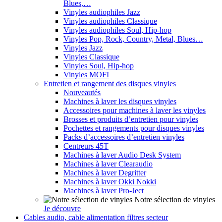
Blues,…
Vinyles audiophiles Jazz
Vinyles audiophiles Classique
Vinyles audiophiles Soul, Hip-hop
Vinyles Pop, Rock, Country, Metal, Blues…
Vinyles Jazz
Vinyles Classique
Vinyles Soul, Hip-hop
Vinyles MOFI
Entretien et rangement des disques vinyles
Nouveautés
Machines à laver les disques vinyles
Accessoires pour machines à laver les vinyles
Brosses et produits d’entretien pour vinyles
Pochettes et rangements pour disques vinyles
Packs d’accessoires d’entretien vinyles
Centreurs 45T
Machines à laver Audio Desk System
Machines à laver Clearaudio
Machines à laver Degritter
Machines à laver Okki Nokki
Machines à laver Pro-Ject
Notre sélection de vinyles
Je découvre
Cables audio, cable alimentation filtres secteur