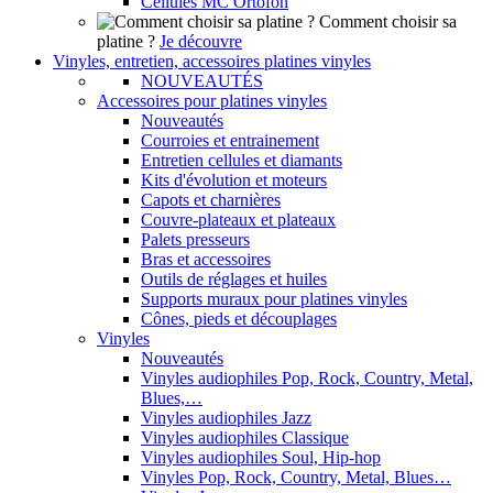
Cellules MC Ortofon
Comment choisir sa
platine ?
Je découvre
Vinyles, entretien, accessoires platines vinyles
NOUVEAUTÉS
Accessoires pour platines vinyles
Nouveautés
Courroies et entrainement
Entretien cellules et diamants
Kits d'évolution et moteurs
Capots et charnières
Couvre-plateaux et plateaux
Palets presseurs
Bras et accessoires
Outils de réglages et huiles
Supports muraux pour platines vinyles
Cônes, pieds et découplages
Vinyles
Nouveautés
Vinyles audiophiles Pop, Rock, Country, Metal,
Blues,…
Vinyles audiophiles Jazz
Vinyles audiophiles Classique
Vinyles audiophiles Soul, Hip-hop
Vinyles Pop, Rock, Country, Metal, Blues…