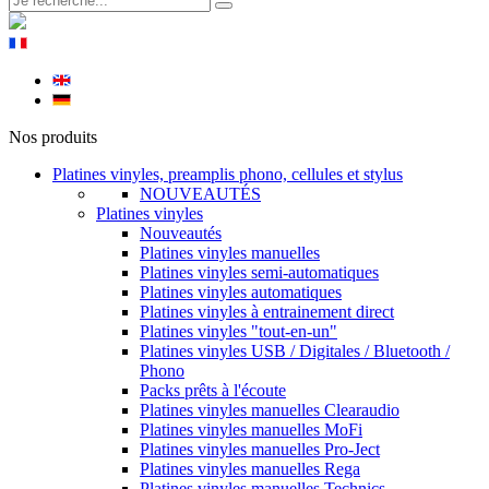
Nos produits
Platines vinyles, preamplis phono, cellules et stylus
NOUVEAUTÉS
Platines vinyles
Nouveautés
Platines vinyles manuelles
Platines vinyles semi-automatiques
Platines vinyles automatiques
Platines vinyles à entrainement direct
Platines vinyles "tout-en-un"
Platines vinyles USB / Digitales / Bluetooth /
Phono
Packs prêts à l'écoute
Platines vinyles manuelles Clearaudio
Platines vinyles manuelles MoFi
Platines vinyles manuelles Pro-Ject
Platines vinyles manuelles Rega
Platines vinyles manuelles Technics