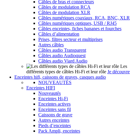
Câbles de bras et connecteurs
Câbles de modulation RCA
Câbles de modulation XLR
Câbles numériques coaxiaux, RCA, BNC, XLR
Câbles numériques optiques, USB / RJ45
Câbles enceintes, fiches bananes et fourches
Câbles d’alimentation
Prises, filtres secteur et multiprises
Autres câbles
Câbles audio Transparent
Câbles audio Audioquest
Câbles audio Viard Audio
Les
différents types de câbles Hi-Fi et leur rôle
Je découvre
Enceintes hifi, caissons de graves, casques audio
NOUVEAUTÉS
Enceintes HIFI
Nouveautés
Enceintes Hi-Fi
Enceintes actives
Enceintes sans fil
Caissons de grave
Autres enceintes
Pieds d’enceintes
Pack Ampli, enceintes