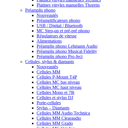
Platines vinyles manuelles Thorens
Préamplis phono
Nouveautés
Préamplificateurs phono
USB / Digital / Bluetooth
MC Step-up et pré-pré phono
Régulateurs de vitesse
Alimentations
Préamplis phono Lehmann Audio
Préamplis phono Musical Fidelity
Préamplis phono Pro-Ject
Cellules, stylus & diamants
Nouveautés
Cellules MM
Cellules P-Mount T4P
Cellules MC bas niveau
Cellules MC haut niveau
Cellules Mono et 78t
Cellules et stylus DJ
Porte-cellules
Stylus – Diamants
Cellules MM Audio Technica
Cellules MM Clearaudio
Cellules MM Grado