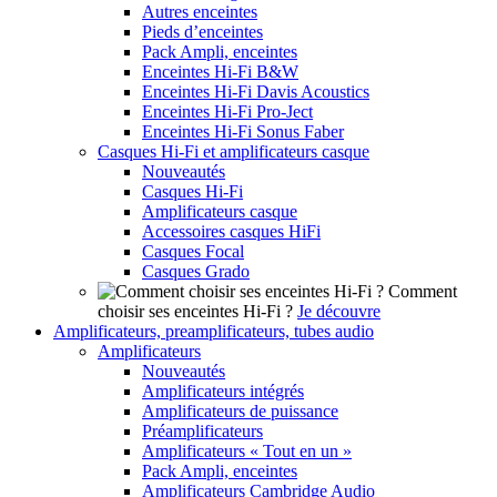
Autres enceintes
Pieds d’enceintes
Pack Ampli, enceintes
Enceintes Hi-Fi B&W
Enceintes Hi-Fi Davis Acoustics
Enceintes Hi-Fi Pro-Ject
Enceintes Hi-Fi Sonus Faber
Casques Hi-Fi et amplificateurs casque
Nouveautés
Casques Hi-Fi
Amplificateurs casque
Accessoires casques HiFi
Casques Focal
Casques Grado
Comment
choisir ses enceintes Hi-Fi ?
Je découvre
Amplificateurs, preamplificateurs, tubes audio
Amplificateurs
Nouveautés
Amplificateurs intégrés
Amplificateurs de puissance
Préamplificateurs
Amplificateurs « Tout en un »
Pack Ampli, enceintes
Amplificateurs Cambridge Audio