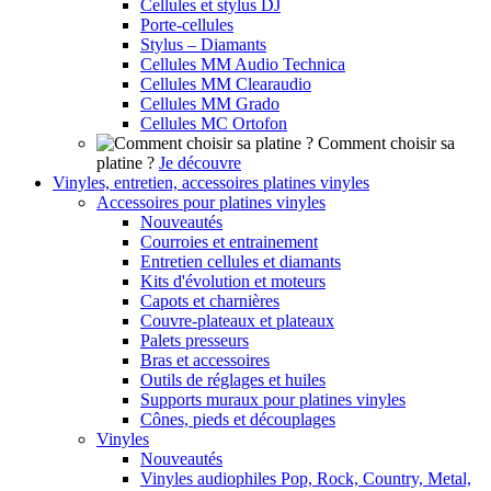
Cellules et stylus DJ
Porte-cellules
Stylus – Diamants
Cellules MM Audio Technica
Cellules MM Clearaudio
Cellules MM Grado
Cellules MC Ortofon
Comment choisir sa
platine ?
Je découvre
Vinyles, entretien, accessoires platines vinyles
Accessoires pour platines vinyles
Nouveautés
Courroies et entrainement
Entretien cellules et diamants
Kits d'évolution et moteurs
Capots et charnières
Couvre-plateaux et plateaux
Palets presseurs
Bras et accessoires
Outils de réglages et huiles
Supports muraux pour platines vinyles
Cônes, pieds et découplages
Vinyles
Nouveautés
Vinyles audiophiles Pop, Rock, Country, Metal,