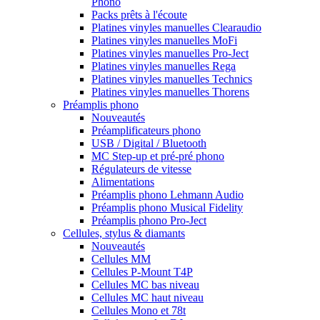
Phono
Packs prêts à l'écoute
Platines vinyles manuelles Clearaudio
Platines vinyles manuelles MoFi
Platines vinyles manuelles Pro-Ject
Platines vinyles manuelles Rega
Platines vinyles manuelles Technics
Platines vinyles manuelles Thorens
Préamplis phono
Nouveautés
Préamplificateurs phono
USB / Digital / Bluetooth
MC Step-up et pré-pré phono
Régulateurs de vitesse
Alimentations
Préamplis phono Lehmann Audio
Préamplis phono Musical Fidelity
Préamplis phono Pro-Ject
Cellules, stylus & diamants
Nouveautés
Cellules MM
Cellules P-Mount T4P
Cellules MC bas niveau
Cellules MC haut niveau
Cellules Mono et 78t