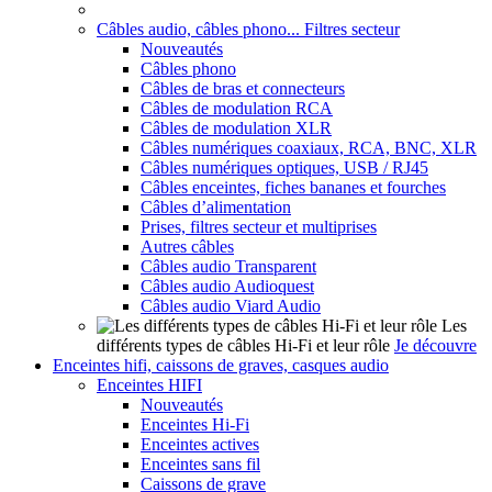
Câbles audio, câbles phono... Filtres secteur
Nouveautés
Câbles phono
Câbles de bras et connecteurs
Câbles de modulation RCA
Câbles de modulation XLR
Câbles numériques coaxiaux, RCA, BNC, XLR
Câbles numériques optiques, USB / RJ45
Câbles enceintes, fiches bananes et fourches
Câbles d’alimentation
Prises, filtres secteur et multiprises
Autres câbles
Câbles audio Transparent
Câbles audio Audioquest
Câbles audio Viard Audio
Les
différents types de câbles Hi-Fi et leur rôle
Je découvre
Enceintes hifi, caissons de graves, casques audio
Enceintes HIFI
Nouveautés
Enceintes Hi-Fi
Enceintes actives
Enceintes sans fil
Caissons de grave