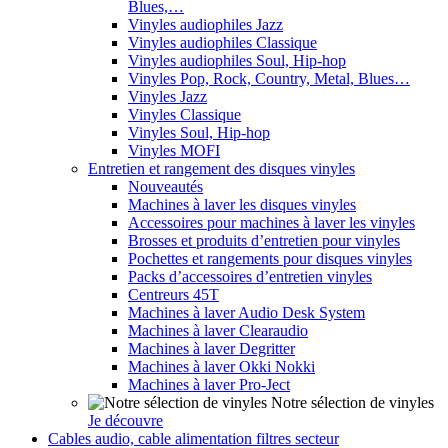
Blues,…
Vinyles audiophiles Jazz
Vinyles audiophiles Classique
Vinyles audiophiles Soul, Hip-hop
Vinyles Pop, Rock, Country, Metal, Blues…
Vinyles Jazz
Vinyles Classique
Vinyles Soul, Hip-hop
Vinyles MOFI
Entretien et rangement des disques vinyles
Nouveautés
Machines à laver les disques vinyles
Accessoires pour machines à laver les vinyles
Brosses et produits d’entretien pour vinyles
Pochettes et rangements pour disques vinyles
Packs d’accessoires d’entretien vinyles
Centreurs 45T
Machines à laver Audio Desk System
Machines à laver Clearaudio
Machines à laver Degritter
Machines à laver Okki Nokki
Machines à laver Pro-Ject
Notre sélection de vinyles
Je découvre
Cables audio, cable alimentation filtres secteur