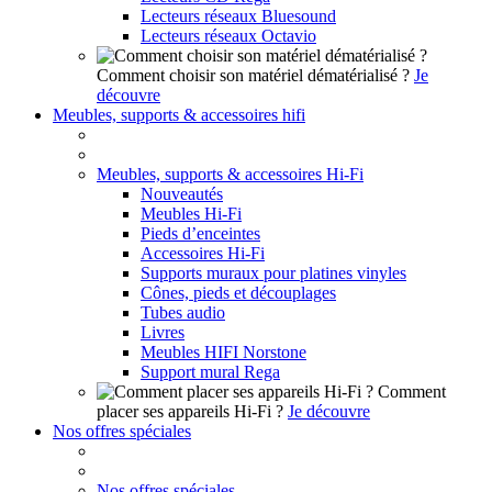
Lecteurs réseaux Bluesound
Lecteurs réseaux Octavio
Comment choisir son matériel dématérialisé ?
Je
découvre
Meubles, supports & accessoires hifi
Meubles, supports & accessoires Hi-Fi
Nouveautés
Meubles Hi-Fi
Pieds d’enceintes
Accessoires Hi-Fi
Supports muraux pour platines vinyles
Cônes, pieds et découplages
Tubes audio
Livres
Meubles HIFI Norstone
Support mural Rega
Comment
placer ses appareils Hi-Fi ?
Je découvre
Nos offres spéciales
Nos offres spéciales