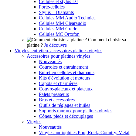
Cellules et stylus DJ
Porte-cellules
Stylus – Diamants
Cellules MM Audio Technica
Cellules MM Clearaudio
Cellules MM Grado
Cellules MC Ortofon
Comment choisir sa
platine ?
Je découvre
Vinyles, entretien, accessoires platines vinyles
Accessoires pour platines vinyles
Nouveautés
Courroies et entrainement
Entretien cellules et diamants
Kits d'évolution et moteurs
Capots et charnières
Couvre-plateaux et plateaux
Palets presseurs
Bras et accessoires
Outils de réglages et huiles
Supports muraux pour platines vinyles
Cônes, pieds et découplages
Vinyles
Nouveautés
Vinyles audiophiles Pop, Rock, Country, Metal,