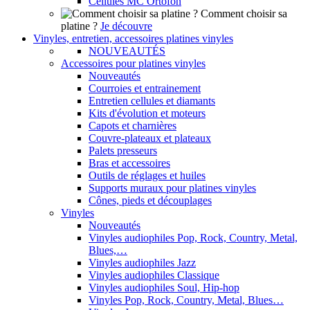
Cellules MC Ortofon
Comment choisir sa
platine ?
Je découvre
Vinyles, entretien, accessoires platines vinyles
NOUVEAUTÉS
Accessoires pour platines vinyles
Nouveautés
Courroies et entrainement
Entretien cellules et diamants
Kits d'évolution et moteurs
Capots et charnières
Couvre-plateaux et plateaux
Palets presseurs
Bras et accessoires
Outils de réglages et huiles
Supports muraux pour platines vinyles
Cônes, pieds et découplages
Vinyles
Nouveautés
Vinyles audiophiles Pop, Rock, Country, Metal,
Blues,…
Vinyles audiophiles Jazz
Vinyles audiophiles Classique
Vinyles audiophiles Soul, Hip-hop
Vinyles Pop, Rock, Country, Metal, Blues…