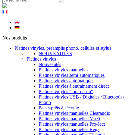
Nos produits
Platines vinyles, preamplis phono, cellules et stylus
NOUVEAUTÉS
Platines vinyles
Nouveautés
Platines vinyles manuelles
Platines vinyles semi-automatiques
Platines vinyles automatiques
Platines vinyles à entrainement direct
Platines vinyles "tout-en-un"
Platines vinyles USB / Digitales / Bluetooth /
Phono
Packs prêts à l'écoute
Platines vinyles manuelles Clearaudio
Platines vinyles manuelles MoFi
Platines vinyles manuelles Pro-Ject
Platines vinyles manuelles Rega
Platines vinyles manuelles Technics