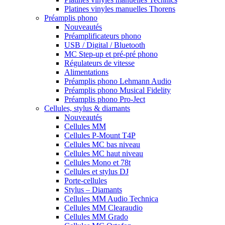
Platines vinyles manuelles Thorens
Préamplis phono
Nouveautés
Préamplificateurs phono
USB / Digital / Bluetooth
MC Step-up et pré-pré phono
Régulateurs de vitesse
Alimentations
Préamplis phono Lehmann Audio
Préamplis phono Musical Fidelity
Préamplis phono Pro-Ject
Cellules, stylus & diamants
Nouveautés
Cellules MM
Cellules P-Mount T4P
Cellules MC bas niveau
Cellules MC haut niveau
Cellules Mono et 78t
Cellules et stylus DJ
Porte-cellules
Stylus – Diamants
Cellules MM Audio Technica
Cellules MM Clearaudio
Cellules MM Grado