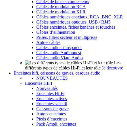
Câbles de bras et connecteurs
Câbles de modulation RCA
Câbles de modulation XLR
Câbles numériques coaxiaux, RCA, BNC, XLR
Câbles numériques optiques, USB / RJ45
Câbles enceintes, fiches bananes et fourches
Câbles d’alimentation
Prises, filtres secteur et multiprises
Autres câbles
Câbles audio Transparent
Câbles audio Audioquest
Câbles audio Viard Audio
Les
différents types de câbles Hi-Fi et leur rôle
Je découvre
Enceintes hifi, caissons de graves, casques audio
NOUVEAUTÉS
Enceintes HIFI
Nouveautés
Enceintes Hi-Fi
Enceintes actives
Enceintes sans fil
Caissons de grave
Autres enceintes
Pieds d’enceintes
Pack Ampli, enceintes