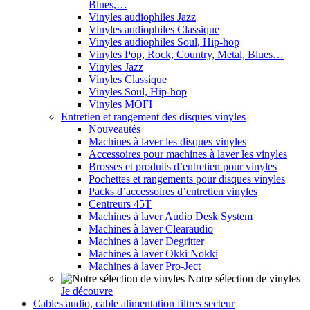
Blues,…
Vinyles audiophiles Jazz
Vinyles audiophiles Classique
Vinyles audiophiles Soul, Hip-hop
Vinyles Pop, Rock, Country, Metal, Blues…
Vinyles Jazz
Vinyles Classique
Vinyles Soul, Hip-hop
Vinyles MOFI
Entretien et rangement des disques vinyles
Nouveautés
Machines à laver les disques vinyles
Accessoires pour machines à laver les vinyles
Brosses et produits d’entretien pour vinyles
Pochettes et rangements pour disques vinyles
Packs d’accessoires d’entretien vinyles
Centreurs 45T
Machines à laver Audio Desk System
Machines à laver Clearaudio
Machines à laver Degritter
Machines à laver Okki Nokki
Machines à laver Pro-Ject
Notre sélection de vinyles
Je découvre
Cables audio, cable alimentation filtres secteur