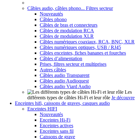
Câbles audio, câbles phono... Filtres secteur
Nouveautés
Câbles phono
Câbles de bras et connecteurs
Câbles de modulation RCA
Câbles de modulation XLR
Câbles numériques coaxiaux, RCA, BNC, XLR
Câbles numériques optiques, USB / RJ45
Câbles enceintes, fiches bananes et fourches
Câbles d’alimentation
Prises, filtres secteur et multiprises
Autres câbles
Câbles audio Transparent
Câbles audio Audioquest
Câbles audio Viard Audio
Les
différents types de câbles Hi-Fi et leur rôle
Je découvre
Enceintes hifi, caissons de graves, casques audio
Enceintes HIFI
Nouveautés
Enceintes Hi-Fi
Enceintes actives
Enceintes sans fil
Caissons de grave