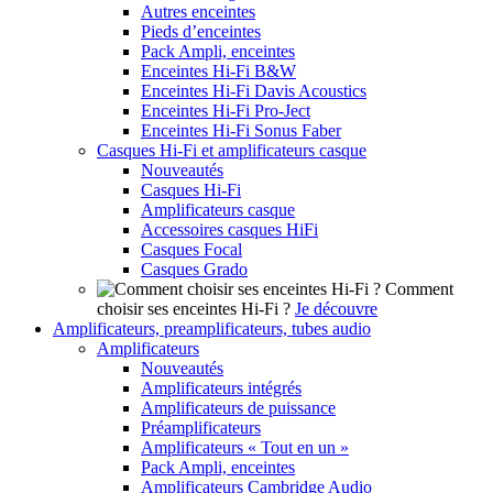
Autres enceintes
Pieds d’enceintes
Pack Ampli, enceintes
Enceintes Hi-Fi B&W
Enceintes Hi-Fi Davis Acoustics
Enceintes Hi-Fi Pro-Ject
Enceintes Hi-Fi Sonus Faber
Casques Hi-Fi et amplificateurs casque
Nouveautés
Casques Hi-Fi
Amplificateurs casque
Accessoires casques HiFi
Casques Focal
Casques Grado
Comment
choisir ses enceintes Hi-Fi ?
Je découvre
Amplificateurs, preamplificateurs, tubes audio
Amplificateurs
Nouveautés
Amplificateurs intégrés
Amplificateurs de puissance
Préamplificateurs
Amplificateurs « Tout en un »
Pack Ampli, enceintes
Amplificateurs Cambridge Audio