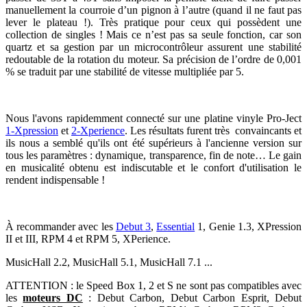
manuellement la courroie d’un pignon à l’autre (quand il ne faut pas
lever le plateau !). Très pratique pour ceux qui possèdent une
collection de singles ! Mais ce n’est pas sa seule fonction, car son
quartz et sa gestion par un microcontrôleur assurent une stabilité
redoutable de la rotation du moteur. Sa précision de l’ordre de 0,001
% se traduit par une stabilité de vitesse multipliée par 5.
Nous l'avons rapidemment connecté sur une platine vinyle Pro-Ject
1-Xpression
et
2-Xperience
. Les résultats furent très convaincants et
ils nous a semblé qu'ils ont été supérieurs à l'ancienne version sur
tous les paramètres : dynamique, transparence, fin de note… Le gain
en musicalité obtenu est indiscutable et le confort d'utilisation le
rendent indispensable !
À recommander avec les
Debut 3
,
Essential
1, Genie 1.3, XPression
II et III, RPM 4 et RPM 5, XPerience.
MusicHall 2.2, MusicHall 5.1, MusicHall 7.1 ...
ATTENTION : le Speed Box 1, 2 et S ne sont pas compatibles avec
les
moteurs DC
: Debut Carbon, Debut Carbon Esprit, Debut