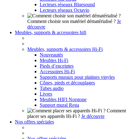
Lecteurs réseaux Bluesound
Lecteurs réseaux Octavio
Comment choisir son matériel dématérialisé ?
Je
découvre
Meubles, supports & accessoires hifi
Meubles, supports & accessoires Hi-Fi
Nouveautés
Meubles Hi-Fi
Pieds d’enceintes
Accessoires Hi-Fi
Supports muraux pour platines vinyles
Cônes, pieds et découplages
Tubes audio
Livres
Meubles HIFI Norstone
Support mural Rega
Comment
placer ses appareils Hi-Fi ?
Je découvre
Nos offres spéciales
Nos offres spéciales