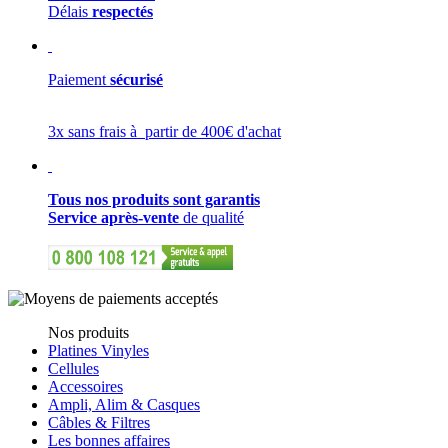
Délais
respectés
Paiement
sécurisé
3x sans frais à partir de 400€ d'achat
Tous nos produits sont garantis
Service après-vente
de qualité
Nos produits
Platines Vinyles
Cellules
Accessoires
Ampli, Alim & Casques
Câbles & Filtres
Les bonnes affaires