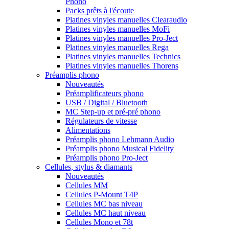
Phono
Packs prêts à l'écoute
Platines vinyles manuelles Clearaudio
Platines vinyles manuelles MoFi
Platines vinyles manuelles Pro-Ject
Platines vinyles manuelles Rega
Platines vinyles manuelles Technics
Platines vinyles manuelles Thorens
Préamplis phono
Nouveautés
Préamplificateurs phono
USB / Digital / Bluetooth
MC Step-up et pré-pré phono
Régulateurs de vitesse
Alimentations
Préamplis phono Lehmann Audio
Préamplis phono Musical Fidelity
Préamplis phono Pro-Ject
Cellules, stylus & diamants
Nouveautés
Cellules MM
Cellules P-Mount T4P
Cellules MC bas niveau
Cellules MC haut niveau
Cellules Mono et 78t