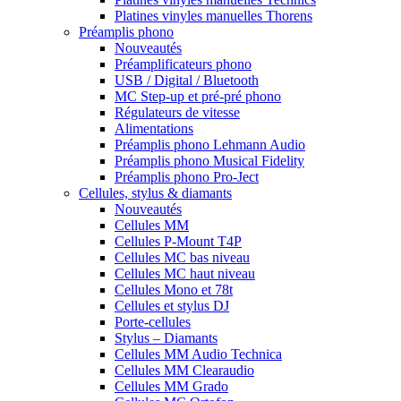
Platines vinyles manuelles Thorens
Préamplis phono
Nouveautés
Préamplificateurs phono
USB / Digital / Bluetooth
MC Step-up et pré-pré phono
Régulateurs de vitesse
Alimentations
Préamplis phono Lehmann Audio
Préamplis phono Musical Fidelity
Préamplis phono Pro-Ject
Cellules, stylus & diamants
Nouveautés
Cellules MM
Cellules P-Mount T4P
Cellules MC bas niveau
Cellules MC haut niveau
Cellules Mono et 78t
Cellules et stylus DJ
Porte-cellules
Stylus – Diamants
Cellules MM Audio Technica
Cellules MM Clearaudio
Cellules MM Grado