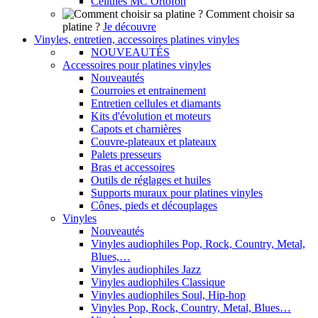
Cellules MC Ortofon
Comment choisir sa
platine ?
Je découvre
Vinyles, entretien, accessoires platines vinyles
NOUVEAUTÉS
Accessoires pour platines vinyles
Nouveautés
Courroies et entrainement
Entretien cellules et diamants
Kits d'évolution et moteurs
Capots et charnières
Couvre-plateaux et plateaux
Palets presseurs
Bras et accessoires
Outils de réglages et huiles
Supports muraux pour platines vinyles
Cônes, pieds et découplages
Vinyles
Nouveautés
Vinyles audiophiles Pop, Rock, Country, Metal,
Blues,…
Vinyles audiophiles Jazz
Vinyles audiophiles Classique
Vinyles audiophiles Soul, Hip-hop
Vinyles Pop, Rock, Country, Metal, Blues…