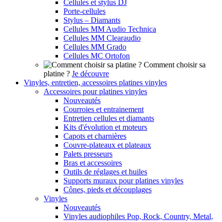
Cellules et stylus DJ
Porte-cellules
Stylus – Diamants
Cellules MM Audio Technica
Cellules MM Clearaudio
Cellules MM Grado
Cellules MC Ortofon
Comment choisir sa
platine ?
Je découvre
Vinyles, entretien, accessoires platines vinyles
Accessoires pour platines vinyles
Nouveautés
Courroies et entrainement
Entretien cellules et diamants
Kits d'évolution et moteurs
Capots et charnières
Couvre-plateaux et plateaux
Palets presseurs
Bras et accessoires
Outils de réglages et huiles
Supports muraux pour platines vinyles
Cônes, pieds et découplages
Vinyles
Nouveautés
Vinyles audiophiles Pop, Rock, Country, Metal,