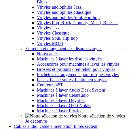
Blues,…
Vinyles audiophiles Jazz
Vinyles audiophiles Classique
Vinyles audiophiles Soul, Hip-hop
Vinyles Pop, Rock, Country, Metal, Blues…
Vinyles Jazz
Vinyles Classique
Vinyles Soul, Hip-hop
Vinyles MOFI
Entretien et rangement des disques vinyles
Nouveautés
Machines à laver les disques vinyles
Accessoires pour machines à laver les vinyles
Brosses et produits d’entretien pour vinyles
Pochettes et rangements pour disques vinyles
Packs d’accessoires d’entretien vinyles
Centreurs 45T
Machines à laver Audio Desk System
Machines à laver Clearaudio
Machines à laver Degritter
Machines à laver Okki Nokki
Machines à laver Pro-Ject
Notre sélection de vinyles
Je découvre
Cables audio, cable alimentation filtres secteur