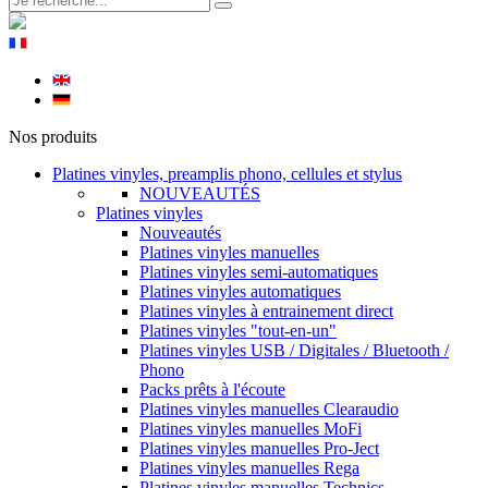
Nos produits
Platines vinyles, preamplis phono, cellules et stylus
NOUVEAUTÉS
Platines vinyles
Nouveautés
Platines vinyles manuelles
Platines vinyles semi-automatiques
Platines vinyles automatiques
Platines vinyles à entrainement direct
Platines vinyles "tout-en-un"
Platines vinyles USB / Digitales / Bluetooth /
Phono
Packs prêts à l'écoute
Platines vinyles manuelles Clearaudio
Platines vinyles manuelles MoFi
Platines vinyles manuelles Pro-Ject
Platines vinyles manuelles Rega
Platines vinyles manuelles Technics