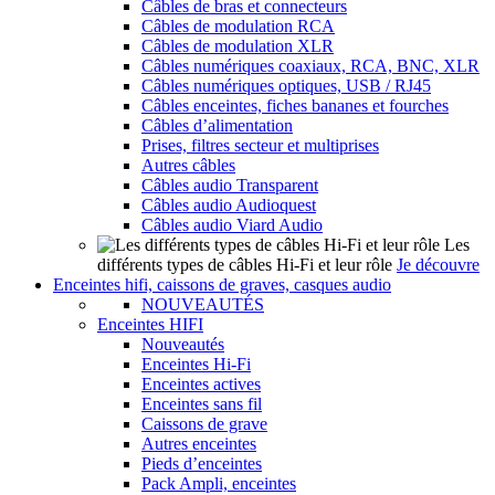
Câbles de bras et connecteurs
Câbles de modulation RCA
Câbles de modulation XLR
Câbles numériques coaxiaux, RCA, BNC, XLR
Câbles numériques optiques, USB / RJ45
Câbles enceintes, fiches bananes et fourches
Câbles d’alimentation
Prises, filtres secteur et multiprises
Autres câbles
Câbles audio Transparent
Câbles audio Audioquest
Câbles audio Viard Audio
Les
différents types de câbles Hi-Fi et leur rôle
Je découvre
Enceintes hifi, caissons de graves, casques audio
NOUVEAUTÉS
Enceintes HIFI
Nouveautés
Enceintes Hi-Fi
Enceintes actives
Enceintes sans fil
Caissons de grave
Autres enceintes
Pieds d’enceintes
Pack Ampli, enceintes