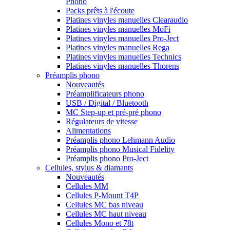
Phono
Packs prêts à l'écoute
Platines vinyles manuelles Clearaudio
Platines vinyles manuelles MoFi
Platines vinyles manuelles Pro-Ject
Platines vinyles manuelles Rega
Platines vinyles manuelles Technics
Platines vinyles manuelles Thorens
Préamplis phono
Nouveautés
Préamplificateurs phono
USB / Digital / Bluetooth
MC Step-up et pré-pré phono
Régulateurs de vitesse
Alimentations
Préamplis phono Lehmann Audio
Préamplis phono Musical Fidelity
Préamplis phono Pro-Ject
Cellules, stylus & diamants
Nouveautés
Cellules MM
Cellules P-Mount T4P
Cellules MC bas niveau
Cellules MC haut niveau
Cellules Mono et 78t