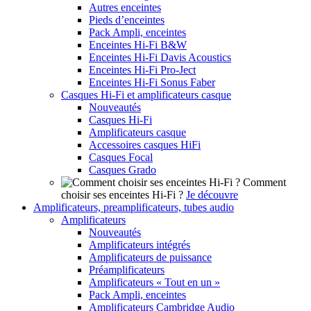
Autres enceintes
Pieds d’enceintes
Pack Ampli, enceintes
Enceintes Hi-Fi B&W
Enceintes Hi-Fi Davis Acoustics
Enceintes Hi-Fi Pro-Ject
Enceintes Hi-Fi Sonus Faber
Casques Hi-Fi et amplificateurs casque
Nouveautés
Casques Hi-Fi
Amplificateurs casque
Accessoires casques HiFi
Casques Focal
Casques Grado
Comment
choisir ses enceintes Hi-Fi ?
Je découvre
Amplificateurs, preamplificateurs, tubes audio
Amplificateurs
Nouveautés
Amplificateurs intégrés
Amplificateurs de puissance
Préamplificateurs
Amplificateurs « Tout en un »
Pack Ampli, enceintes
Amplificateurs Cambridge Audio