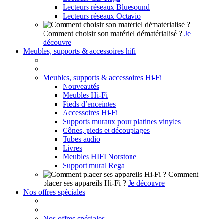
Lecteurs réseaux Bluesound
Lecteurs réseaux Octavio
Comment choisir son matériel dématérialisé ?
Je
découvre
Meubles, supports & accessoires hifi
Meubles, supports & accessoires Hi-Fi
Nouveautés
Meubles Hi-Fi
Pieds d’enceintes
Accessoires Hi-Fi
Supports muraux pour platines vinyles
Cônes, pieds et découplages
Tubes audio
Livres
Meubles HIFI Norstone
Support mural Rega
Comment
placer ses appareils Hi-Fi ?
Je découvre
Nos offres spéciales
Nos offres spéciales