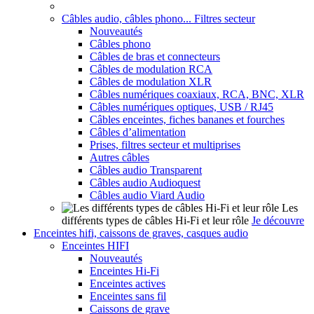
Câbles audio, câbles phono... Filtres secteur
Nouveautés
Câbles phono
Câbles de bras et connecteurs
Câbles de modulation RCA
Câbles de modulation XLR
Câbles numériques coaxiaux, RCA, BNC, XLR
Câbles numériques optiques, USB / RJ45
Câbles enceintes, fiches bananes et fourches
Câbles d’alimentation
Prises, filtres secteur et multiprises
Autres câbles
Câbles audio Transparent
Câbles audio Audioquest
Câbles audio Viard Audio
Les
différents types de câbles Hi-Fi et leur rôle
Je découvre
Enceintes hifi, caissons de graves, casques audio
Enceintes HIFI
Nouveautés
Enceintes Hi-Fi
Enceintes actives
Enceintes sans fil
Caissons de grave