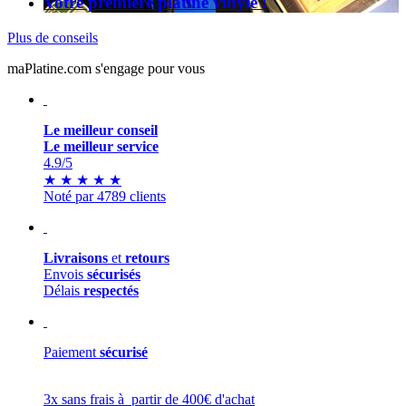
Votre première platine vinyle !
Plus de conseils
maPlatine.com s'engage pour vous
Le meilleur conseil
Le meilleur service
4.9
/5
★
★
★
★
★
Noté par 4789 clients
Livraisons
et
retours
Envois
sécurisés
Délais
respectés
Paiement
sécurisé
3x sans frais à partir de 400€ d'achat