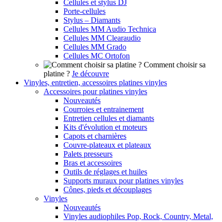
Cellules et stylus DJ
Porte-cellules
Stylus – Diamants
Cellules MM Audio Technica
Cellules MM Clearaudio
Cellules MM Grado
Cellules MC Ortofon
Comment choisir sa
platine ?
Je découvre
Vinyles, entretien, accessoires platines vinyles
Accessoires pour platines vinyles
Nouveautés
Courroies et entrainement
Entretien cellules et diamants
Kits d'évolution et moteurs
Capots et charnières
Couvre-plateaux et plateaux
Palets presseurs
Bras et accessoires
Outils de réglages et huiles
Supports muraux pour platines vinyles
Cônes, pieds et découplages
Vinyles
Nouveautés
Vinyles audiophiles Pop, Rock, Country, Metal,