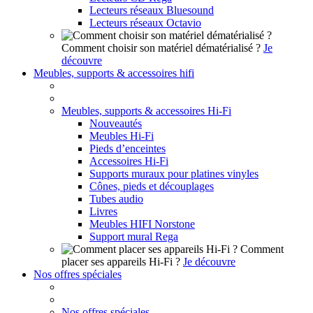
Lecteurs réseaux Bluesound
Lecteurs réseaux Octavio
Comment choisir son matériel dématérialisé ?
Je
découvre
Meubles, supports & accessoires hifi
Meubles, supports & accessoires Hi-Fi
Nouveautés
Meubles Hi-Fi
Pieds d’enceintes
Accessoires Hi-Fi
Supports muraux pour platines vinyles
Cônes, pieds et découplages
Tubes audio
Livres
Meubles HIFI Norstone
Support mural Rega
Comment
placer ses appareils Hi-Fi ?
Je découvre
Nos offres spéciales
Nos offres spéciales