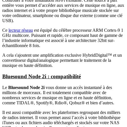
Controller à votre installation Hi-Fi existante. Cette source à part
entière vous permet d’accéder aux services de musique en ligne, aux
radios internet et à votre propre bibliothèque musicale stockée sur
votre ordinateur, smartphone ou disque dur externe (comme une clé
USB).
Ce
lecteur réseau
est équipé du célèbre processeur ARM Cortex-9 1
GHz multicore. Puissant et rapide, ce composant haut de gamme de
l’industrie informatique est associé à une architecture 32bit sur-
échantillonnée 8 fois.
A cela s'ajoutent une amplification exclusive HybridDigital™ et un
convertisseur digital/analogique permettant le traitement de la
musique en haute définition.
Bluesound Node 2i : compatibilité
Le
Bluesound Node 2i
vous donne un accès instantané à des
millions de morceaux. Il est totalement compatible avec de
nombreux services de musique en ligne et en haute définition,
comme TIDAL®, Spotify®, Rdio®, Qobuz® et bien d’autres.
Il est aussi compatible avec les plateformes regroupant des milliers
de radios internet. Il vous permet aussi l’accès à votre bibliothèque
iTunes ou aux fichiers audio téléchargés et stockés sur votre NAS