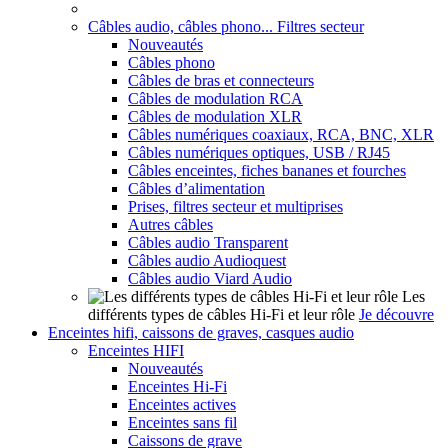
Câbles audio, câbles phono... Filtres secteur
Nouveautés
Câbles phono
Câbles de bras et connecteurs
Câbles de modulation RCA
Câbles de modulation XLR
Câbles numériques coaxiaux, RCA, BNC, XLR
Câbles numériques optiques, USB / RJ45
Câbles enceintes, fiches bananes et fourches
Câbles d’alimentation
Prises, filtres secteur et multiprises
Autres câbles
Câbles audio Transparent
Câbles audio Audioquest
Câbles audio Viard Audio
Les
différents types de câbles Hi-Fi et leur rôle
Je découvre
Enceintes hifi, caissons de graves, casques audio
Enceintes HIFI
Nouveautés
Enceintes Hi-Fi
Enceintes actives
Enceintes sans fil
Caissons de grave