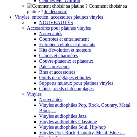
Cellules MC Ortofon
Comment choisir sa
platine ?
Je découvre
Vinyles, entretien, accessoires platines vinyles
NOUVEAUTÉS
Accessoires pour platines vinyles
Nouveautés
Courroies et entrainement
Entretien cellules et diamants
Kits d'évolution et moteurs
Capots et charnières
Couvre-plateaux et plateaux
Palets presseurs
Bras et accessoires
Outils de réglages et huiles
Supports muraux pour platines vinyles
Cônes, pieds et découplages
Vinyles
Nouveautés
Vinyles audiophiles Pop, Rock, Country, Metal,
Blues,…
Vinyles audiophiles Jazz
Vinyles audiophiles Classique
Vinyles audiophiles Soul, Hip-hop
Vinyles Pop, Rock, Country, Metal, Blues…