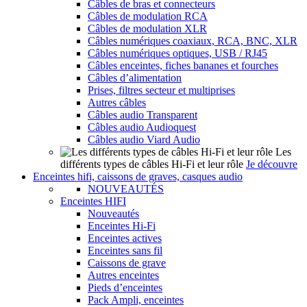
Câbles de bras et connecteurs
Câbles de modulation RCA
Câbles de modulation XLR
Câbles numériques coaxiaux, RCA, BNC, XLR
Câbles numériques optiques, USB / RJ45
Câbles enceintes, fiches bananes et fourches
Câbles d’alimentation
Prises, filtres secteur et multiprises
Autres câbles
Câbles audio Transparent
Câbles audio Audioquest
Câbles audio Viard Audio
Les
différents types de câbles Hi-Fi et leur rôle
Je découvre
Enceintes hifi, caissons de graves, casques audio
NOUVEAUTÉS
Enceintes HIFI
Nouveautés
Enceintes Hi-Fi
Enceintes actives
Enceintes sans fil
Caissons de grave
Autres enceintes
Pieds d’enceintes
Pack Ampli, enceintes