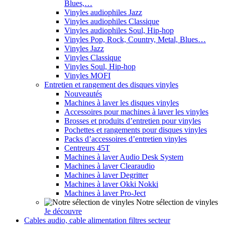
Blues,…
Vinyles audiophiles Jazz
Vinyles audiophiles Classique
Vinyles audiophiles Soul, Hip-hop
Vinyles Pop, Rock, Country, Metal, Blues…
Vinyles Jazz
Vinyles Classique
Vinyles Soul, Hip-hop
Vinyles MOFI
Entretien et rangement des disques vinyles
Nouveautés
Machines à laver les disques vinyles
Accessoires pour machines à laver les vinyles
Brosses et produits d’entretien pour vinyles
Pochettes et rangements pour disques vinyles
Packs d’accessoires d’entretien vinyles
Centreurs 45T
Machines à laver Audio Desk System
Machines à laver Clearaudio
Machines à laver Degritter
Machines à laver Okki Nokki
Machines à laver Pro-Ject
Notre sélection de vinyles
Je découvre
Cables audio, cable alimentation filtres secteur