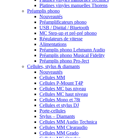
Platines vinyles manuelles Thorens
Préamplis phono
Nouveautés
Préamplificateurs phono
USB / Digital / Bluetooth
MC Step-up et pré-pré phono
Régulateurs de vitesse
Alimentations
Préamplis phono Lehmann Audio
Préamplis phono Musical Fidelity
Préamplis phono Pro-Ject
Cellules, stylus & diamants
Nouveautés
Cellules MM
Cellules P-Mount T4P
Cellules MC bas niveau
Cellules MC haut niveau
Cellules Mono et 78t
Cellules et stylus DJ
Porte-cellules
Stylus – Diamants
Cellules MM Audio Technica
Cellules MM Clearaudio
Cellules MM Grado