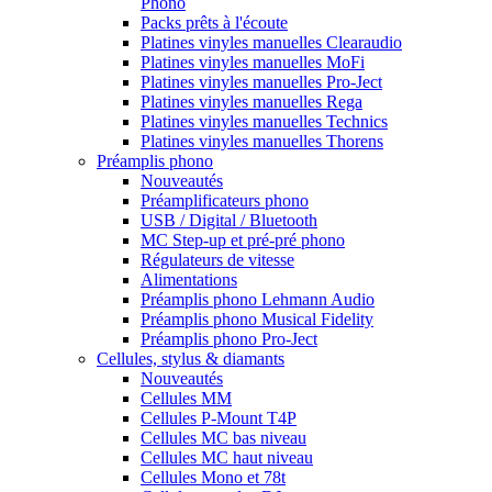
Phono
Packs prêts à l'écoute
Platines vinyles manuelles Clearaudio
Platines vinyles manuelles MoFi
Platines vinyles manuelles Pro-Ject
Platines vinyles manuelles Rega
Platines vinyles manuelles Technics
Platines vinyles manuelles Thorens
Préamplis phono
Nouveautés
Préamplificateurs phono
USB / Digital / Bluetooth
MC Step-up et pré-pré phono
Régulateurs de vitesse
Alimentations
Préamplis phono Lehmann Audio
Préamplis phono Musical Fidelity
Préamplis phono Pro-Ject
Cellules, stylus & diamants
Nouveautés
Cellules MM
Cellules P-Mount T4P
Cellules MC bas niveau
Cellules MC haut niveau
Cellules Mono et 78t