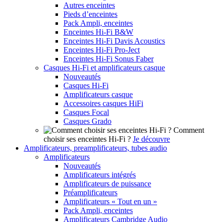
Autres enceintes
Pieds d’enceintes
Pack Ampli, enceintes
Enceintes Hi-Fi B&W
Enceintes Hi-Fi Davis Acoustics
Enceintes Hi-Fi Pro-Ject
Enceintes Hi-Fi Sonus Faber
Casques Hi-Fi et amplificateurs casque
Nouveautés
Casques Hi-Fi
Amplificateurs casque
Accessoires casques HiFi
Casques Focal
Casques Grado
Comment
choisir ses enceintes Hi-Fi ?
Je découvre
Amplificateurs, preamplificateurs, tubes audio
Amplificateurs
Nouveautés
Amplificateurs intégrés
Amplificateurs de puissance
Préamplificateurs
Amplificateurs « Tout en un »
Pack Ampli, enceintes
Amplificateurs Cambridge Audio