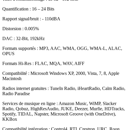
Quantification : 16 – 24 Bits
Rapport signal/bruit : - 110dBA
Distorsion : 0.005%
DAC : 32-Bit, 192kHz
Formats supportés : MP3, AAC, WMA, OGG, WMA-L, ALAC,
OPUS
Formats Hi-Res : FLAC, MQA, WAV, AIFF
Compatibilité : Microsoft Windows XP, 2000, Vista, 7, 8, Apple
Macintosh
Radios internet gratuites : TuneIn Radio, iHeartRadio, Calm Radio,
Radio Paradise
Services de musique en ligne : Amazon Music, WiMP, Slacker
Radio, Qobuz, HighResAudio, JUKE, Deezer, Murfie, HDTracks,
Spotify, TIDAL, Napster, Microsoft Groove (with OneDrive),
KKBox
Compatibilité intégration : Control4, RTI, Crestron, URC, Roon