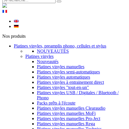
Nos produits
Platines vinyles, preamplis phono, cellules et stylus
NOUVEAUTÉS
Platines vinyles
Nouveautés
Platines vinyles manuelles
Platines vinyles semi-automatiques
Platines vinyles automatiques
Platines vinyles à entrainement direct
Platines vinyles "tout-en-un"
Platines vinyles USB / Digitales / Bluetooth /
Phono
Packs prêts à l'écoute
Platines vinyles manuelles Clearaudio
Platines vinyles manuelles MoFi
Platines vinyles manuelles Pro-Ject
Platines vinyles manuelles Rega
Platines vinyles manuelles Technics