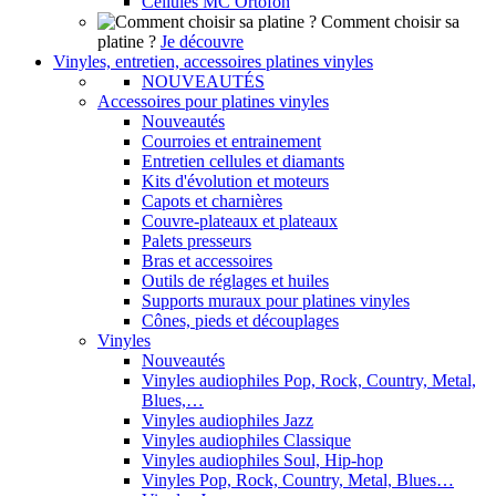
Cellules MC Ortofon
Comment choisir sa
platine ?
Je découvre
Vinyles, entretien, accessoires platines vinyles
NOUVEAUTÉS
Accessoires pour platines vinyles
Nouveautés
Courroies et entrainement
Entretien cellules et diamants
Kits d'évolution et moteurs
Capots et charnières
Couvre-plateaux et plateaux
Palets presseurs
Bras et accessoires
Outils de réglages et huiles
Supports muraux pour platines vinyles
Cônes, pieds et découplages
Vinyles
Nouveautés
Vinyles audiophiles Pop, Rock, Country, Metal,
Blues,…
Vinyles audiophiles Jazz
Vinyles audiophiles Classique
Vinyles audiophiles Soul, Hip-hop
Vinyles Pop, Rock, Country, Metal, Blues…