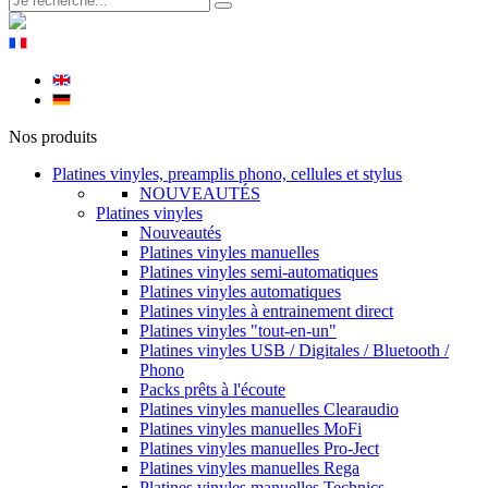
Nos produits
Platines vinyles, preamplis phono, cellules et stylus
NOUVEAUTÉS
Platines vinyles
Nouveautés
Platines vinyles manuelles
Platines vinyles semi-automatiques
Platines vinyles automatiques
Platines vinyles à entrainement direct
Platines vinyles "tout-en-un"
Platines vinyles USB / Digitales / Bluetooth /
Phono
Packs prêts à l'écoute
Platines vinyles manuelles Clearaudio
Platines vinyles manuelles MoFi
Platines vinyles manuelles Pro-Ject
Platines vinyles manuelles Rega
Platines vinyles manuelles Technics