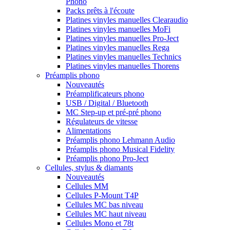
Phono
Packs prêts à l'écoute
Platines vinyles manuelles Clearaudio
Platines vinyles manuelles MoFi
Platines vinyles manuelles Pro-Ject
Platines vinyles manuelles Rega
Platines vinyles manuelles Technics
Platines vinyles manuelles Thorens
Préamplis phono
Nouveautés
Préamplificateurs phono
USB / Digital / Bluetooth
MC Step-up et pré-pré phono
Régulateurs de vitesse
Alimentations
Préamplis phono Lehmann Audio
Préamplis phono Musical Fidelity
Préamplis phono Pro-Ject
Cellules, stylus & diamants
Nouveautés
Cellules MM
Cellules P-Mount T4P
Cellules MC bas niveau
Cellules MC haut niveau
Cellules Mono et 78t