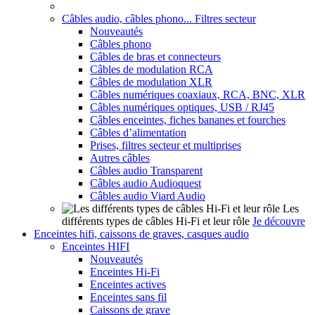
Câbles audio, câbles phono... Filtres secteur
Nouveautés
Câbles phono
Câbles de bras et connecteurs
Câbles de modulation RCA
Câbles de modulation XLR
Câbles numériques coaxiaux, RCA, BNC, XLR
Câbles numériques optiques, USB / RJ45
Câbles enceintes, fiches bananes et fourches
Câbles d’alimentation
Prises, filtres secteur et multiprises
Autres câbles
Câbles audio Transparent
Câbles audio Audioquest
Câbles audio Viard Audio
Les
différents types de câbles Hi-Fi et leur rôle
Je découvre
Enceintes hifi, caissons de graves, casques audio
Enceintes HIFI
Nouveautés
Enceintes Hi-Fi
Enceintes actives
Enceintes sans fil
Caissons de grave