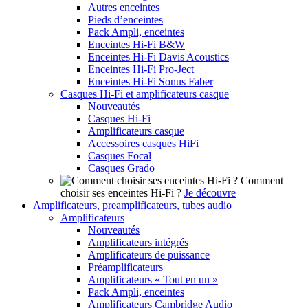
Autres enceintes
Pieds d’enceintes
Pack Ampli, enceintes
Enceintes Hi-Fi B&W
Enceintes Hi-Fi Davis Acoustics
Enceintes Hi-Fi Pro-Ject
Enceintes Hi-Fi Sonus Faber
Casques Hi-Fi et amplificateurs casque
Nouveautés
Casques Hi-Fi
Amplificateurs casque
Accessoires casques HiFi
Casques Focal
Casques Grado
Comment
choisir ses enceintes Hi-Fi ?
Je découvre
Amplificateurs, preamplificateurs, tubes audio
Amplificateurs
Nouveautés
Amplificateurs intégrés
Amplificateurs de puissance
Préamplificateurs
Amplificateurs « Tout en un »
Pack Ampli, enceintes
Amplificateurs Cambridge Audio