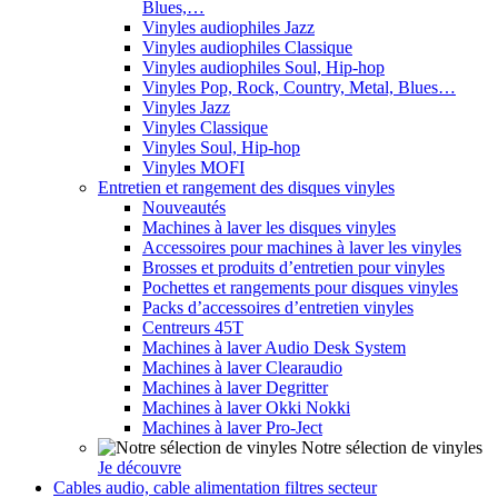
Blues,…
Vinyles audiophiles Jazz
Vinyles audiophiles Classique
Vinyles audiophiles Soul, Hip-hop
Vinyles Pop, Rock, Country, Metal, Blues…
Vinyles Jazz
Vinyles Classique
Vinyles Soul, Hip-hop
Vinyles MOFI
Entretien et rangement des disques vinyles
Nouveautés
Machines à laver les disques vinyles
Accessoires pour machines à laver les vinyles
Brosses et produits d’entretien pour vinyles
Pochettes et rangements pour disques vinyles
Packs d’accessoires d’entretien vinyles
Centreurs 45T
Machines à laver Audio Desk System
Machines à laver Clearaudio
Machines à laver Degritter
Machines à laver Okki Nokki
Machines à laver Pro-Ject
Notre sélection de vinyles
Je découvre
Cables audio, cable alimentation filtres secteur