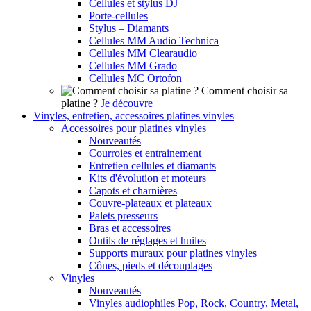
Cellules et stylus DJ
Porte-cellules
Stylus – Diamants
Cellules MM Audio Technica
Cellules MM Clearaudio
Cellules MM Grado
Cellules MC Ortofon
Comment choisir sa
platine ?
Je découvre
Vinyles, entretien, accessoires platines vinyles
Accessoires pour platines vinyles
Nouveautés
Courroies et entrainement
Entretien cellules et diamants
Kits d'évolution et moteurs
Capots et charnières
Couvre-plateaux et plateaux
Palets presseurs
Bras et accessoires
Outils de réglages et huiles
Supports muraux pour platines vinyles
Cônes, pieds et découplages
Vinyles
Nouveautés
Vinyles audiophiles Pop, Rock, Country, Metal,