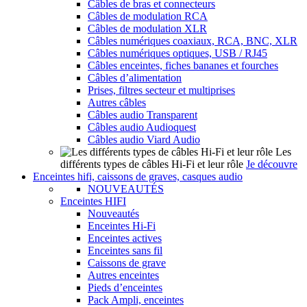
Câbles de bras et connecteurs
Câbles de modulation RCA
Câbles de modulation XLR
Câbles numériques coaxiaux, RCA, BNC, XLR
Câbles numériques optiques, USB / RJ45
Câbles enceintes, fiches bananes et fourches
Câbles d’alimentation
Prises, filtres secteur et multiprises
Autres câbles
Câbles audio Transparent
Câbles audio Audioquest
Câbles audio Viard Audio
Les
différents types de câbles Hi-Fi et leur rôle
Je découvre
Enceintes hifi, caissons de graves, casques audio
NOUVEAUTÉS
Enceintes HIFI
Nouveautés
Enceintes Hi-Fi
Enceintes actives
Enceintes sans fil
Caissons de grave
Autres enceintes
Pieds d’enceintes
Pack Ampli, enceintes