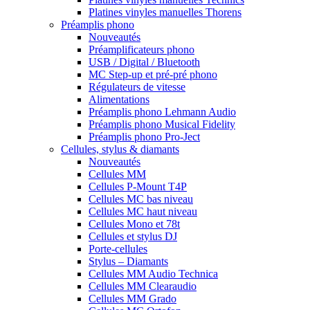
Platines vinyles manuelles Thorens
Préamplis phono
Nouveautés
Préamplificateurs phono
USB / Digital / Bluetooth
MC Step-up et pré-pré phono
Régulateurs de vitesse
Alimentations
Préamplis phono Lehmann Audio
Préamplis phono Musical Fidelity
Préamplis phono Pro-Ject
Cellules, stylus & diamants
Nouveautés
Cellules MM
Cellules P-Mount T4P
Cellules MC bas niveau
Cellules MC haut niveau
Cellules Mono et 78t
Cellules et stylus DJ
Porte-cellules
Stylus – Diamants
Cellules MM Audio Technica
Cellules MM Clearaudio
Cellules MM Grado