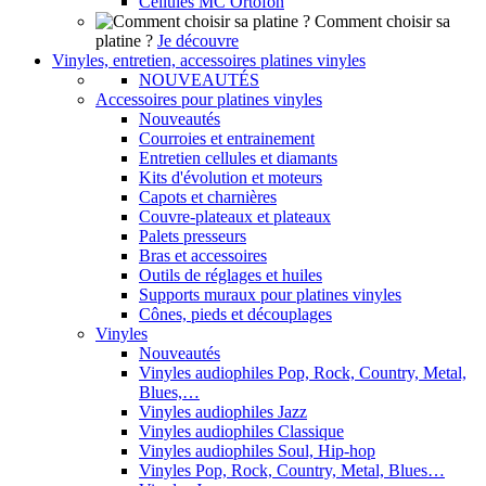
Cellules MC Ortofon
Comment choisir sa
platine ?
Je découvre
Vinyles, entretien, accessoires platines vinyles
NOUVEAUTÉS
Accessoires pour platines vinyles
Nouveautés
Courroies et entrainement
Entretien cellules et diamants
Kits d'évolution et moteurs
Capots et charnières
Couvre-plateaux et plateaux
Palets presseurs
Bras et accessoires
Outils de réglages et huiles
Supports muraux pour platines vinyles
Cônes, pieds et découplages
Vinyles
Nouveautés
Vinyles audiophiles Pop, Rock, Country, Metal,
Blues,…
Vinyles audiophiles Jazz
Vinyles audiophiles Classique
Vinyles audiophiles Soul, Hip-hop
Vinyles Pop, Rock, Country, Metal, Blues…