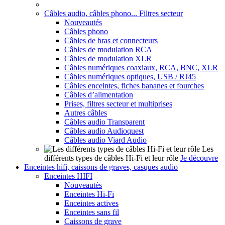
Câbles audio, câbles phono... Filtres secteur
Nouveautés
Câbles phono
Câbles de bras et connecteurs
Câbles de modulation RCA
Câbles de modulation XLR
Câbles numériques coaxiaux, RCA, BNC, XLR
Câbles numériques optiques, USB / RJ45
Câbles enceintes, fiches bananes et fourches
Câbles d’alimentation
Prises, filtres secteur et multiprises
Autres câbles
Câbles audio Transparent
Câbles audio Audioquest
Câbles audio Viard Audio
Les
différents types de câbles Hi-Fi et leur rôle
Je découvre
Enceintes hifi, caissons de graves, casques audio
Enceintes HIFI
Nouveautés
Enceintes Hi-Fi
Enceintes actives
Enceintes sans fil
Caissons de grave