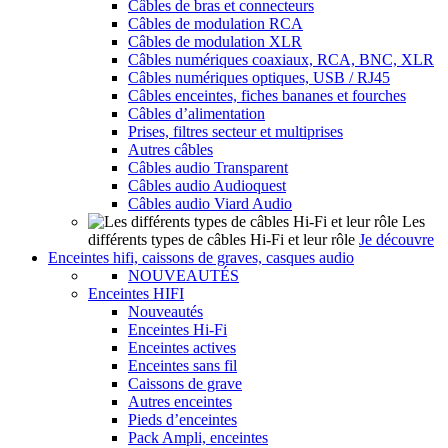
Câbles de bras et connecteurs
Câbles de modulation RCA
Câbles de modulation XLR
Câbles numériques coaxiaux, RCA, BNC, XLR
Câbles numériques optiques, USB / RJ45
Câbles enceintes, fiches bananes et fourches
Câbles d’alimentation
Prises, filtres secteur et multiprises
Autres câbles
Câbles audio Transparent
Câbles audio Audioquest
Câbles audio Viard Audio
Les
différents types de câbles Hi-Fi et leur rôle
Je découvre
Enceintes hifi, caissons de graves, casques audio
NOUVEAUTÉS
Enceintes HIFI
Nouveautés
Enceintes Hi-Fi
Enceintes actives
Enceintes sans fil
Caissons de grave
Autres enceintes
Pieds d’enceintes
Pack Ampli, enceintes