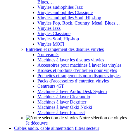
Blues,…
Vinyles audiophiles Jazz
Vinyles audiophiles Classique
Vinyles audiophiles Soul, Hip-hop
Vinyles Pop, Rock, Country, Metal, Blues…
Vinyles Jazz
Vinyles Classique
Vinyles Soul, Hip-hop
Vinyles MOFI
Entretien et rangement des disques vinyles
Nouveautés
Machines à laver les disques vinyles
Accessoires pour machines à laver les vinyles
Brosses et produits d’entretien pour vinyles
Pochettes et rangements pour disques vinyles
Packs d’accessoires d’entretien vinyles
Centreurs 45T
Machines à laver Audio Desk System
Machines à laver Clearaudio
Machines à laver Degritter
Machines à laver Okki Nokki
Machines à laver Pro-Ject
Notre sélection de vinyles
Je découvre
Cables audio, cable alimentation filtres secteur