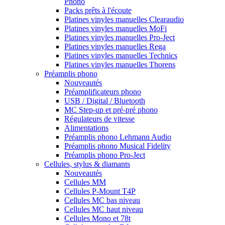
Phono
Packs prêts à l'écoute
Platines vinyles manuelles Clearaudio
Platines vinyles manuelles MoFi
Platines vinyles manuelles Pro-Ject
Platines vinyles manuelles Rega
Platines vinyles manuelles Technics
Platines vinyles manuelles Thorens
Préamplis phono
Nouveautés
Préamplificateurs phono
USB / Digital / Bluetooth
MC Step-up et pré-pré phono
Régulateurs de vitesse
Alimentations
Préamplis phono Lehmann Audio
Préamplis phono Musical Fidelity
Préamplis phono Pro-Ject
Cellules, stylus & diamants
Nouveautés
Cellules MM
Cellules P-Mount T4P
Cellules MC bas niveau
Cellules MC haut niveau
Cellules Mono et 78t