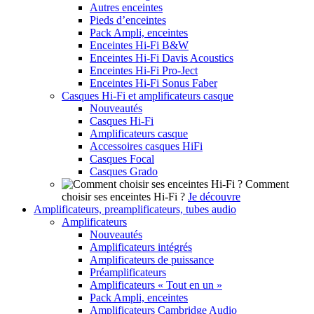
Autres enceintes
Pieds d’enceintes
Pack Ampli, enceintes
Enceintes Hi-Fi B&W
Enceintes Hi-Fi Davis Acoustics
Enceintes Hi-Fi Pro-Ject
Enceintes Hi-Fi Sonus Faber
Casques Hi-Fi et amplificateurs casque
Nouveautés
Casques Hi-Fi
Amplificateurs casque
Accessoires casques HiFi
Casques Focal
Casques Grado
Comment
choisir ses enceintes Hi-Fi ?
Je découvre
Amplificateurs, preamplificateurs, tubes audio
Amplificateurs
Nouveautés
Amplificateurs intégrés
Amplificateurs de puissance
Préamplificateurs
Amplificateurs « Tout en un »
Pack Ampli, enceintes
Amplificateurs Cambridge Audio