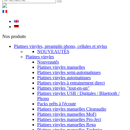
Nos produits
Platines vinyles, preamplis phono, cellules et stylus
NOUVEAUTÉS
Platines vinyles
Nouveautés
Platines vinyles manuelles
Platines vinyles semi-automatiques
Platines vinyles automatiques
Platines vinyles à entrainement direct
Platines vinyles "tout-en-un"
Platines vinyles USB / Digitales / Bluetooth /
Phono
Packs prêts à l'écoute
Platines vinyles manuelles Clearaudio
Platines vinyles manuelles MoFi
Platines vinyles manuelles Pro-Ject
Platines vinyles manuelles Rega
Platines vinyles manuelles Technics