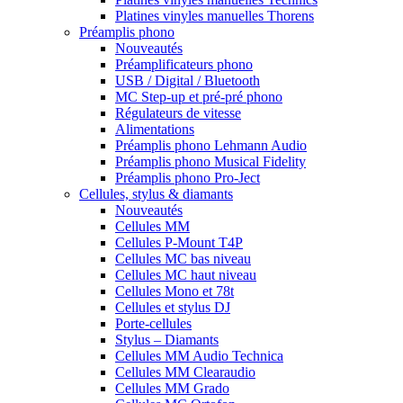
Platines vinyles manuelles Thorens
Préamplis phono
Nouveautés
Préamplificateurs phono
USB / Digital / Bluetooth
MC Step-up et pré-pré phono
Régulateurs de vitesse
Alimentations
Préamplis phono Lehmann Audio
Préamplis phono Musical Fidelity
Préamplis phono Pro-Ject
Cellules, stylus & diamants
Nouveautés
Cellules MM
Cellules P-Mount T4P
Cellules MC bas niveau
Cellules MC haut niveau
Cellules Mono et 78t
Cellules et stylus DJ
Porte-cellules
Stylus – Diamants
Cellules MM Audio Technica
Cellules MM Clearaudio
Cellules MM Grado