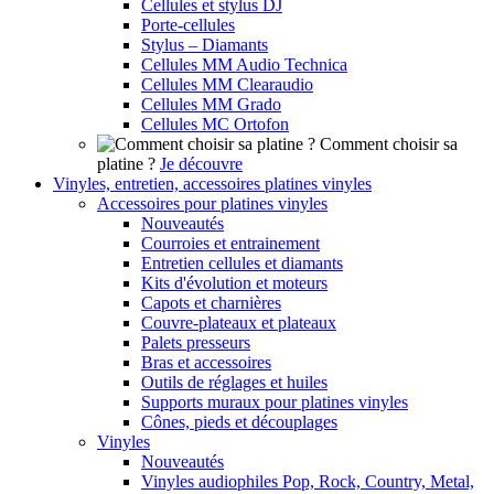
Cellules et stylus DJ
Porte-cellules
Stylus – Diamants
Cellules MM Audio Technica
Cellules MM Clearaudio
Cellules MM Grado
Cellules MC Ortofon
Comment choisir sa
platine ?
Je découvre
Vinyles, entretien, accessoires platines vinyles
Accessoires pour platines vinyles
Nouveautés
Courroies et entrainement
Entretien cellules et diamants
Kits d'évolution et moteurs
Capots et charnières
Couvre-plateaux et plateaux
Palets presseurs
Bras et accessoires
Outils de réglages et huiles
Supports muraux pour platines vinyles
Cônes, pieds et découplages
Vinyles
Nouveautés
Vinyles audiophiles Pop, Rock, Country, Metal,