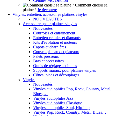
Cellules MC Ortofon
Comment choisir sa
platine ?
Je découvre
Vinyles, entretien, accessoires platines vinyles
NOUVEAUTÉS
Accessoires pour platines vinyles
Nouveautés
Courroies et entrainement
Entretien cellules et diamants
Kits d'évolution et moteurs
Capots et charnières
Couvre-plateaux et plateaux
Palets presseurs
Bras et accessoires
Outils de réglages et huiles
Supports muraux pour platines vinyles
Cônes, pieds et découplages
Vinyles
Nouveautés
Vinyles audiophiles Pop, Rock, Country, Metal,
Blues,…
Vinyles audiophiles Jazz
Vinyles audiophiles Classique
Vinyles audiophiles Soul, Hip-hop
Vinyles Pop, Rock, Country, Metal, Blues…