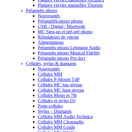
Platines vinyles manuelles Thorens
Préamplis phono
Nouveautés
Préamplificateurs phono
USB / Digital / Bluetooth
MC Step-up et pré-pré phono
Régulateurs de vitesse
Alimentations
Préamplis phono Lehmann Audio
Préamplis phono Musical Fidelity
Préamplis phono Pro-Ject
Cellules, stylus & diamants
Nouveautés
Cellules MM
Cellules P-Mount T4P
Cellules MC bas niveau
Cellules MC haut niveau
Cellules Mono et 78t
Cellules et stylus DJ
Porte-cellules
Stylus – Diamants
Cellules MM Audio Technica
Cellules MM Clearaudio
Cellules MM Grado