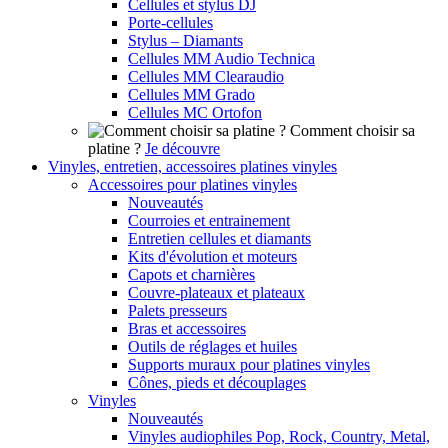
Cellules et stylus DJ
Porte-cellules
Stylus – Diamants
Cellules MM Audio Technica
Cellules MM Clearaudio
Cellules MM Grado
Cellules MC Ortofon
Comment choisir sa
platine ?
Je découvre
Vinyles, entretien, accessoires platines vinyles
Accessoires pour platines vinyles
Nouveautés
Courroies et entrainement
Entretien cellules et diamants
Kits d'évolution et moteurs
Capots et charnières
Couvre-plateaux et plateaux
Palets presseurs
Bras et accessoires
Outils de réglages et huiles
Supports muraux pour platines vinyles
Cônes, pieds et découplages
Vinyles
Nouveautés
Vinyles audiophiles Pop, Rock, Country, Metal,