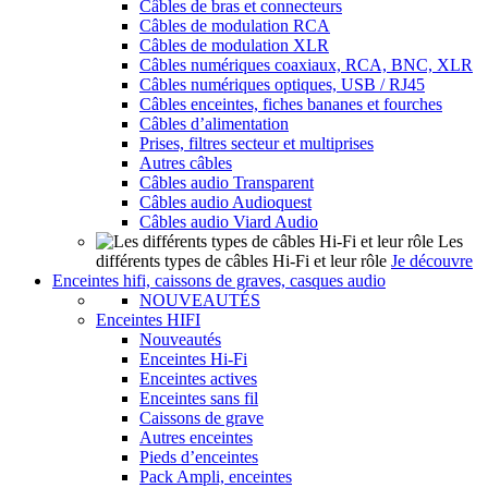
Câbles de bras et connecteurs
Câbles de modulation RCA
Câbles de modulation XLR
Câbles numériques coaxiaux, RCA, BNC, XLR
Câbles numériques optiques, USB / RJ45
Câbles enceintes, fiches bananes et fourches
Câbles d’alimentation
Prises, filtres secteur et multiprises
Autres câbles
Câbles audio Transparent
Câbles audio Audioquest
Câbles audio Viard Audio
Les
différents types de câbles Hi-Fi et leur rôle
Je découvre
Enceintes hifi, caissons de graves, casques audio
NOUVEAUTÉS
Enceintes HIFI
Nouveautés
Enceintes Hi-Fi
Enceintes actives
Enceintes sans fil
Caissons de grave
Autres enceintes
Pieds d’enceintes
Pack Ampli, enceintes