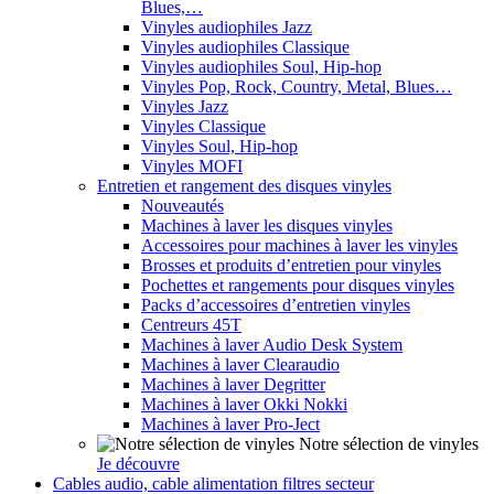
Blues,…
Vinyles audiophiles Jazz
Vinyles audiophiles Classique
Vinyles audiophiles Soul, Hip-hop
Vinyles Pop, Rock, Country, Metal, Blues…
Vinyles Jazz
Vinyles Classique
Vinyles Soul, Hip-hop
Vinyles MOFI
Entretien et rangement des disques vinyles
Nouveautés
Machines à laver les disques vinyles
Accessoires pour machines à laver les vinyles
Brosses et produits d’entretien pour vinyles
Pochettes et rangements pour disques vinyles
Packs d’accessoires d’entretien vinyles
Centreurs 45T
Machines à laver Audio Desk System
Machines à laver Clearaudio
Machines à laver Degritter
Machines à laver Okki Nokki
Machines à laver Pro-Ject
Notre sélection de vinyles
Je découvre
Cables audio, cable alimentation filtres secteur