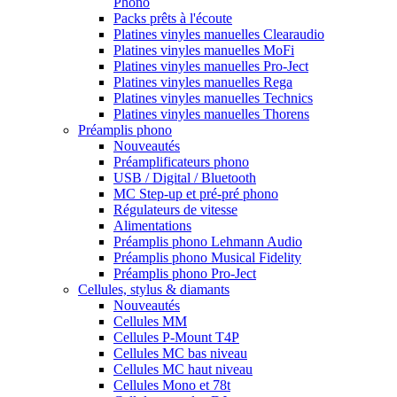
Phono
Packs prêts à l'écoute
Platines vinyles manuelles Clearaudio
Platines vinyles manuelles MoFi
Platines vinyles manuelles Pro-Ject
Platines vinyles manuelles Rega
Platines vinyles manuelles Technics
Platines vinyles manuelles Thorens
Préamplis phono
Nouveautés
Préamplificateurs phono
USB / Digital / Bluetooth
MC Step-up et pré-pré phono
Régulateurs de vitesse
Alimentations
Préamplis phono Lehmann Audio
Préamplis phono Musical Fidelity
Préamplis phono Pro-Ject
Cellules, stylus & diamants
Nouveautés
Cellules MM
Cellules P-Mount T4P
Cellules MC bas niveau
Cellules MC haut niveau
Cellules Mono et 78t