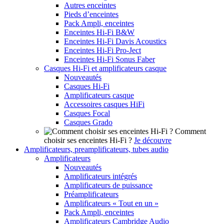
Autres enceintes
Pieds d’enceintes
Pack Ampli, enceintes
Enceintes Hi-Fi B&W
Enceintes Hi-Fi Davis Acoustics
Enceintes Hi-Fi Pro-Ject
Enceintes Hi-Fi Sonus Faber
Casques Hi-Fi et amplificateurs casque
Nouveautés
Casques Hi-Fi
Amplificateurs casque
Accessoires casques HiFi
Casques Focal
Casques Grado
Comment
choisir ses enceintes Hi-Fi ?
Je découvre
Amplificateurs, preamplificateurs, tubes audio
Amplificateurs
Nouveautés
Amplificateurs intégrés
Amplificateurs de puissance
Préamplificateurs
Amplificateurs « Tout en un »
Pack Ampli, enceintes
Amplificateurs Cambridge Audio