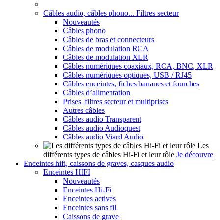
Câbles audio, câbles phono... Filtres secteur
Nouveautés
Câbles phono
Câbles de bras et connecteurs
Câbles de modulation RCA
Câbles de modulation XLR
Câbles numériques coaxiaux, RCA, BNC, XLR
Câbles numériques optiques, USB / RJ45
Câbles enceintes, fiches bananes et fourches
Câbles d’alimentation
Prises, filtres secteur et multiprises
Autres câbles
Câbles audio Transparent
Câbles audio Audioquest
Câbles audio Viard Audio
Les
différents types de câbles Hi-Fi et leur rôle
Je découvre
Enceintes hifi, caissons de graves, casques audio
Enceintes HIFI
Nouveautés
Enceintes Hi-Fi
Enceintes actives
Enceintes sans fil
Caissons de grave