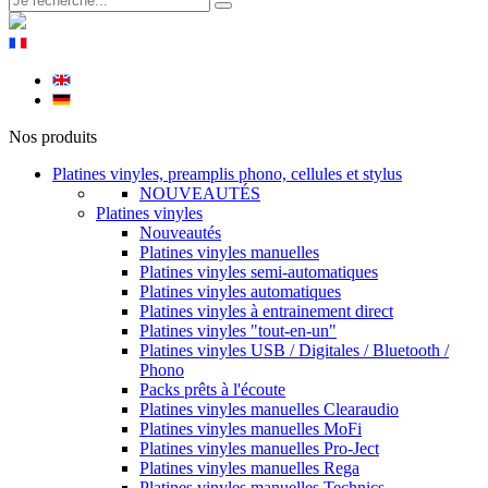
Nos produits
Platines vinyles, preamplis phono, cellules et stylus
NOUVEAUTÉS
Platines vinyles
Nouveautés
Platines vinyles manuelles
Platines vinyles semi-automatiques
Platines vinyles automatiques
Platines vinyles à entrainement direct
Platines vinyles "tout-en-un"
Platines vinyles USB / Digitales / Bluetooth /
Phono
Packs prêts à l'écoute
Platines vinyles manuelles Clearaudio
Platines vinyles manuelles MoFi
Platines vinyles manuelles Pro-Ject
Platines vinyles manuelles Rega
Platines vinyles manuelles Technics