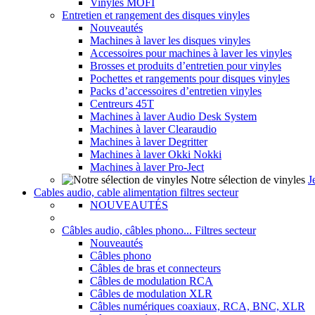
Vinyles MOFI
Entretien et rangement des disques vinyles
Nouveautés
Machines à laver les disques vinyles
Accessoires pour machines à laver les vinyles
Brosses et produits d’entretien pour vinyles
Pochettes et rangements pour disques vinyles
Packs d’accessoires d’entretien vinyles
Centreurs 45T
Machines à laver Audio Desk System
Machines à laver Clearaudio
Machines à laver Degritter
Machines à laver Okki Nokki
Machines à laver Pro-Ject
Notre sélection de vinyles
J
Cables audio, cable alimentation filtres secteur
NOUVEAUTÉS
Câbles audio, câbles phono... Filtres secteur
Nouveautés
Câbles phono
Câbles de bras et connecteurs
Câbles de modulation RCA
Câbles de modulation XLR
Câbles numériques coaxiaux, RCA, BNC, XLR