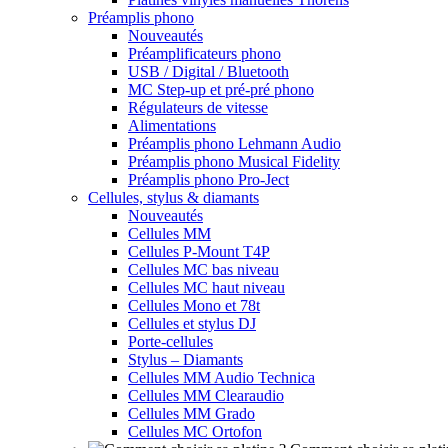
Préamplis phono
Nouveautés
Préamplificateurs phono
USB / Digital / Bluetooth
MC Step-up et pré-pré phono
Régulateurs de vitesse
Alimentations
Préamplis phono Lehmann Audio
Préamplis phono Musical Fidelity
Préamplis phono Pro-Ject
Cellules, stylus & diamants
Nouveautés
Cellules MM
Cellules P-Mount T4P
Cellules MC bas niveau
Cellules MC haut niveau
Cellules Mono et 78t
Cellules et stylus DJ
Porte-cellules
Stylus – Diamants
Cellules MM Audio Technica
Cellules MM Clearaudio
Cellules MM Grado
Cellules MC Ortofon