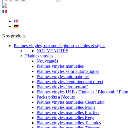
Nos produits
Platines vinyles, preamplis phono, cellules et stylus
NOUVEAUTÉS
Platines vinyles
Nouveautés
Platines vinyles manuelles
Platines vinyles semi-automatiques
Platines vinyles automatiques
Platines vinyles à entrainement direct
Platines vinyles "tout-en-un"
Platines vinyles USB / Digitales / Bluetooth / Pho
Packs prêts à l'écoute
Platines vinyles manuelles Clearaudio
Platines vinyles manuelles MoFi
Platines vinyles manuelles Pro-Ject
Platines vinyles manuelles Rega
Platines vinyles manuelles Technics
Platines vinyles manuelles Thorens