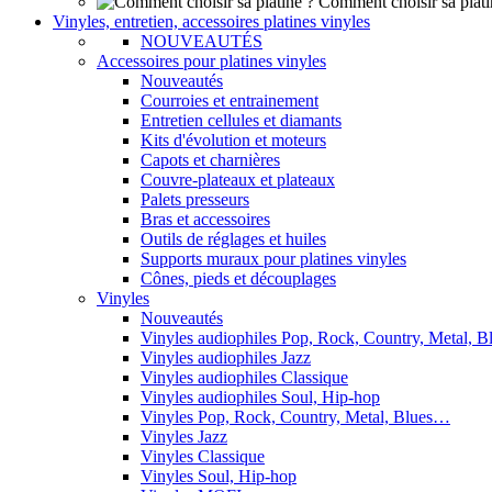
Comment choisir sa plati
Vinyles, entretien, accessoires platines vinyles
NOUVEAUTÉS
Accessoires pour platines vinyles
Nouveautés
Courroies et entrainement
Entretien cellules et diamants
Kits d'évolution et moteurs
Capots et charnières
Couvre-plateaux et plateaux
Palets presseurs
Bras et accessoires
Outils de réglages et huiles
Supports muraux pour platines vinyles
Cônes, pieds et découplages
Vinyles
Nouveautés
Vinyles audiophiles Pop, Rock, Country, Metal, 
Vinyles audiophiles Jazz
Vinyles audiophiles Classique
Vinyles audiophiles Soul, Hip-hop
Vinyles Pop, Rock, Country, Metal, Blues…
Vinyles Jazz
Vinyles Classique
Vinyles Soul, Hip-hop