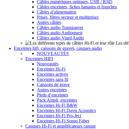
Câbles numériques optiques, USB / RJ45
Câbles enceintes, fiches bananes et fourches
Câbles d’alimentation
Prises, filtres secteur et multiprises
Autres câbles
Câbles audio Transparent
Câbles audio Audioquest
Câbles audio Viard Audio
Les dif
Enceintes hifi, caissons de graves, casques audio
NOUVEAUTÉS
Enceintes HIFI
Nouveautés
Enceintes Hi-Fi
Enceintes actives
Enceintes sans fil
Caissons de grave
Autres enceintes
Pieds d’enceintes
Pack Ampli, enceintes
Enceintes Hi-Fi B&W
Enceintes Hi-Fi Davis Acoustics
Enceintes Hi-Fi Pro-Ject
Enceintes Hi-Fi Sonus Faber
Casques Hi-Fi et amplificateurs casque