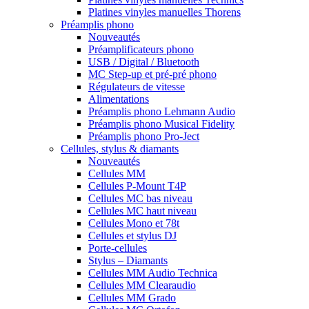
Platines vinyles manuelles Thorens
Préamplis phono
Nouveautés
Préamplificateurs phono
USB / Digital / Bluetooth
MC Step-up et pré-pré phono
Régulateurs de vitesse
Alimentations
Préamplis phono Lehmann Audio
Préamplis phono Musical Fidelity
Préamplis phono Pro-Ject
Cellules, stylus & diamants
Nouveautés
Cellules MM
Cellules P-Mount T4P
Cellules MC bas niveau
Cellules MC haut niveau
Cellules Mono et 78t
Cellules et stylus DJ
Porte-cellules
Stylus – Diamants
Cellules MM Audio Technica
Cellules MM Clearaudio
Cellules MM Grado