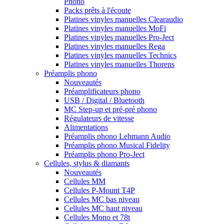
Phono
Packs prêts à l'écoute
Platines vinyles manuelles Clearaudio
Platines vinyles manuelles MoFi
Platines vinyles manuelles Pro-Ject
Platines vinyles manuelles Rega
Platines vinyles manuelles Technics
Platines vinyles manuelles Thorens
Préamplis phono
Nouveautés
Préamplificateurs phono
USB / Digital / Bluetooth
MC Step-up et pré-pré phono
Régulateurs de vitesse
Alimentations
Préamplis phono Lehmann Audio
Préamplis phono Musical Fidelity
Préamplis phono Pro-Ject
Cellules, stylus & diamants
Nouveautés
Cellules MM
Cellules P-Mount T4P
Cellules MC bas niveau
Cellules MC haut niveau
Cellules Mono et 78t