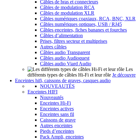
Câbles de bras et connecteurs
Câbles de modulation RCA
Câbles de modulation XLR
Câbles numériques coaxiaux, RCA, BNC, XLR
Câbles numériques optiques, USB / RJ45
Câbles enceintes, fiches bananes et fourches
Câbles d’alimentation
Prises, filtres secteur et multiprises
Autres câbles
Câbles audio Transparent
Câbles audio Audioquest
Câbles audio Viard Audio
Les
différents types de câbles Hi-Fi et leur rôle
Je découvre
Enceintes hifi, caissons de graves, casques audio
NOUVEAUTÉS
Enceintes HIFI
Nouveautés
Enceintes Hi-Fi
Enceintes actives
Enceintes sans fil
Caissons de grave
Autres enceintes
Pieds d’enceintes
Pack Ampli, enceintes