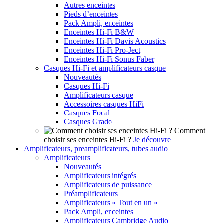
Autres enceintes
Pieds d’enceintes
Pack Ampli, enceintes
Enceintes Hi-Fi B&W
Enceintes Hi-Fi Davis Acoustics
Enceintes Hi-Fi Pro-Ject
Enceintes Hi-Fi Sonus Faber
Casques Hi-Fi et amplificateurs casque
Nouveautés
Casques Hi-Fi
Amplificateurs casque
Accessoires casques HiFi
Casques Focal
Casques Grado
Comment
choisir ses enceintes Hi-Fi ?
Je découvre
Amplificateurs, preamplificateurs, tubes audio
Amplificateurs
Nouveautés
Amplificateurs intégrés
Amplificateurs de puissance
Préamplificateurs
Amplificateurs « Tout en un »
Pack Ampli, enceintes
Amplificateurs Cambridge Audio