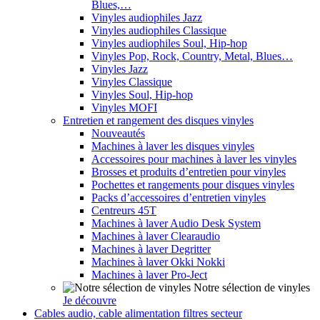
Blues,…
Vinyles audiophiles Jazz
Vinyles audiophiles Classique
Vinyles audiophiles Soul, Hip-hop
Vinyles Pop, Rock, Country, Metal, Blues…
Vinyles Jazz
Vinyles Classique
Vinyles Soul, Hip-hop
Vinyles MOFI
Entretien et rangement des disques vinyles
Nouveautés
Machines à laver les disques vinyles
Accessoires pour machines à laver les vinyles
Brosses et produits d’entretien pour vinyles
Pochettes et rangements pour disques vinyles
Packs d’accessoires d’entretien vinyles
Centreurs 45T
Machines à laver Audio Desk System
Machines à laver Clearaudio
Machines à laver Degritter
Machines à laver Okki Nokki
Machines à laver Pro-Ject
Notre sélection de vinyles
Je découvre
Cables audio, cable alimentation filtres secteur