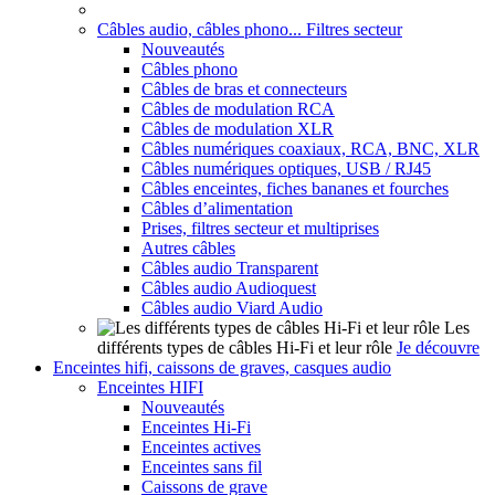
Câbles audio, câbles phono... Filtres secteur
Nouveautés
Câbles phono
Câbles de bras et connecteurs
Câbles de modulation RCA
Câbles de modulation XLR
Câbles numériques coaxiaux, RCA, BNC, XLR
Câbles numériques optiques, USB / RJ45
Câbles enceintes, fiches bananes et fourches
Câbles d’alimentation
Prises, filtres secteur et multiprises
Autres câbles
Câbles audio Transparent
Câbles audio Audioquest
Câbles audio Viard Audio
Les
différents types de câbles Hi-Fi et leur rôle
Je découvre
Enceintes hifi, caissons de graves, casques audio
Enceintes HIFI
Nouveautés
Enceintes Hi-Fi
Enceintes actives
Enceintes sans fil
Caissons de grave