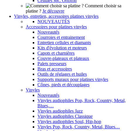
Cellules MC Ortofon
Comment choisir sa
platine ?
Je découvre
Vinyles, entretien, accessoires platines vinyles
NOUVEAUTÉS
Accessoires pour platines vinyles
Nouveautés
Courroies et entrainement
Entretien cellules et diamants
Kits d'évolution et moteurs
Capots et charnières
Couvre-plateaux et plateaux
Palets presseurs
Bras et accessoires
Outils de réglages et huiles
Supports muraux pour platines vinyles
Cônes, pieds et découplages
Vinyles
Nouveautés
Vinyles audiophiles Pop, Rock, Country, Metal,
Blues,…
Vinyles audiophiles Jazz
Vinyles audiophiles Classique
Vinyles audiophiles Soul, Hip-hop
Vinyles Pop, Rock, Country, Metal, Blues…