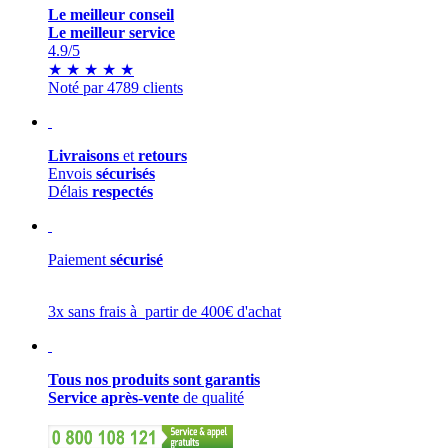
Le meilleur conseil
Le meilleur service
4.9
/5
★
★
★
★
★
Noté par 4789 clients
Livraisons
et
retours
Envois
sécurisés
Délais
respectés
Paiement
sécurisé
3x sans frais à partir de 400€ d'achat
Tous nos produits sont garantis
Service après-vente
de qualité