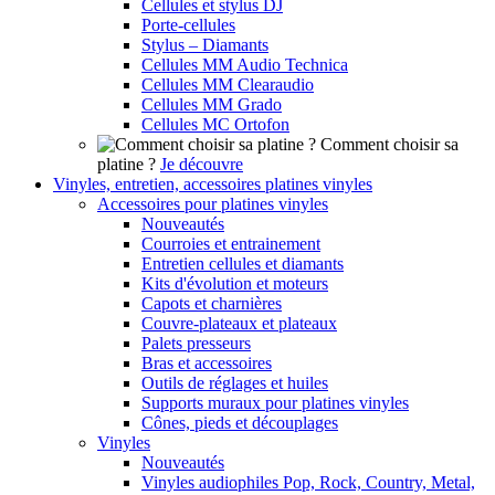
Cellules et stylus DJ
Porte-cellules
Stylus – Diamants
Cellules MM Audio Technica
Cellules MM Clearaudio
Cellules MM Grado
Cellules MC Ortofon
Comment choisir sa
platine ?
Je découvre
Vinyles, entretien, accessoires platines vinyles
Accessoires pour platines vinyles
Nouveautés
Courroies et entrainement
Entretien cellules et diamants
Kits d'évolution et moteurs
Capots et charnières
Couvre-plateaux et plateaux
Palets presseurs
Bras et accessoires
Outils de réglages et huiles
Supports muraux pour platines vinyles
Cônes, pieds et découplages
Vinyles
Nouveautés
Vinyles audiophiles Pop, Rock, Country, Metal,