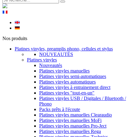
Nos produits
Platines vinyles, preamplis phono, cellules et stylus
NOUVEAUTÉS
Platines vinyles
Nouveautés
Platines vinyles manuelles
Platines vinyles semi-automatiques
Platines vinyles automatiques
Platines vinyles à entrainement direct
Platines vinyles "tout-en-un"
Platines vinyles USB / Digitales / Bluetooth /
Phono
Packs prêts à l'écoute
Platines vinyles manuelles Clearaudio
Platines vinyles manuelles MoFi
Platines vinyles manuelles Pro-Ject
Platines vinyles manuelles Rega
Platines vinyles manuelles Technics