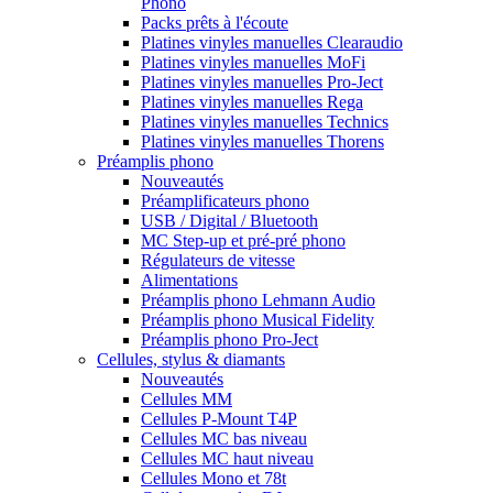
Phono
Packs prêts à l'écoute
Platines vinyles manuelles Clearaudio
Platines vinyles manuelles MoFi
Platines vinyles manuelles Pro-Ject
Platines vinyles manuelles Rega
Platines vinyles manuelles Technics
Platines vinyles manuelles Thorens
Préamplis phono
Nouveautés
Préamplificateurs phono
USB / Digital / Bluetooth
MC Step-up et pré-pré phono
Régulateurs de vitesse
Alimentations
Préamplis phono Lehmann Audio
Préamplis phono Musical Fidelity
Préamplis phono Pro-Ject
Cellules, stylus & diamants
Nouveautés
Cellules MM
Cellules P-Mount T4P
Cellules MC bas niveau
Cellules MC haut niveau
Cellules Mono et 78t