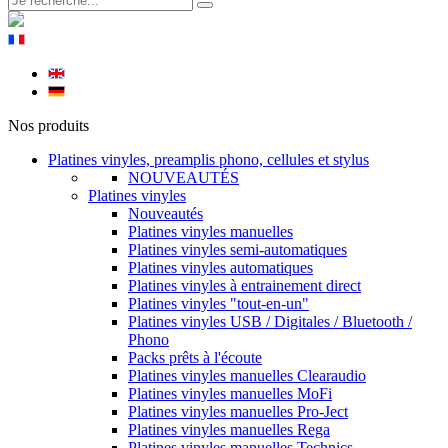
Nos produits
Platines vinyles, preamplis phono, cellules et stylus
NOUVEAUTÉS
Platines vinyles
Nouveautés
Platines vinyles manuelles
Platines vinyles semi-automatiques
Platines vinyles automatiques
Platines vinyles à entrainement direct
Platines vinyles "tout-en-un"
Platines vinyles USB / Digitales / Bluetooth /
Phono
Packs prêts à l'écoute
Platines vinyles manuelles Clearaudio
Platines vinyles manuelles MoFi
Platines vinyles manuelles Pro-Ject
Platines vinyles manuelles Rega
Platines vinyles manuelles Technics