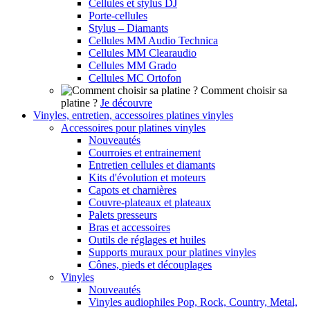
Cellules et stylus DJ
Porte-cellules
Stylus – Diamants
Cellules MM Audio Technica
Cellules MM Clearaudio
Cellules MM Grado
Cellules MC Ortofon
Comment choisir sa
platine ?
Je découvre
Vinyles, entretien, accessoires platines vinyles
Accessoires pour platines vinyles
Nouveautés
Courroies et entrainement
Entretien cellules et diamants
Kits d'évolution et moteurs
Capots et charnières
Couvre-plateaux et plateaux
Palets presseurs
Bras et accessoires
Outils de réglages et huiles
Supports muraux pour platines vinyles
Cônes, pieds et découplages
Vinyles
Nouveautés
Vinyles audiophiles Pop, Rock, Country, Metal,