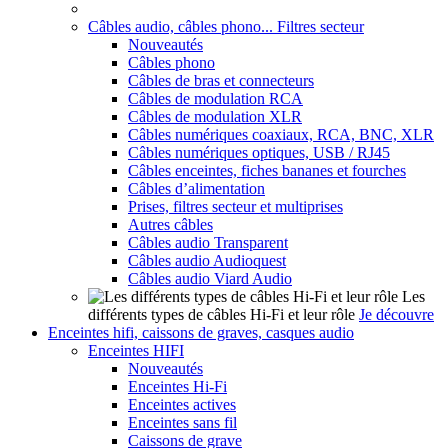
Câbles audio, câbles phono... Filtres secteur
Nouveautés
Câbles phono
Câbles de bras et connecteurs
Câbles de modulation RCA
Câbles de modulation XLR
Câbles numériques coaxiaux, RCA, BNC, XLR
Câbles numériques optiques, USB / RJ45
Câbles enceintes, fiches bananes et fourches
Câbles d’alimentation
Prises, filtres secteur et multiprises
Autres câbles
Câbles audio Transparent
Câbles audio Audioquest
Câbles audio Viard Audio
Les
différents types de câbles Hi-Fi et leur rôle
Je découvre
Enceintes hifi, caissons de graves, casques audio
Enceintes HIFI
Nouveautés
Enceintes Hi-Fi
Enceintes actives
Enceintes sans fil
Caissons de grave