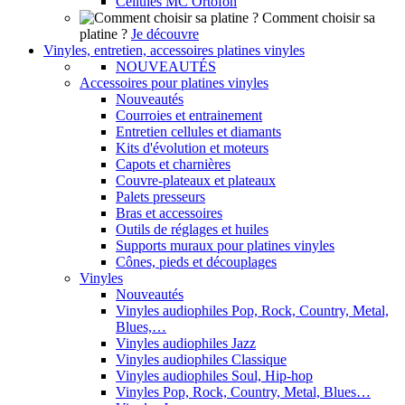
Cellules MC Ortofon
Comment choisir sa
platine ?
Je découvre
Vinyles, entretien, accessoires platines vinyles
NOUVEAUTÉS
Accessoires pour platines vinyles
Nouveautés
Courroies et entrainement
Entretien cellules et diamants
Kits d'évolution et moteurs
Capots et charnières
Couvre-plateaux et plateaux
Palets presseurs
Bras et accessoires
Outils de réglages et huiles
Supports muraux pour platines vinyles
Cônes, pieds et découplages
Vinyles
Nouveautés
Vinyles audiophiles Pop, Rock, Country, Metal,
Blues,…
Vinyles audiophiles Jazz
Vinyles audiophiles Classique
Vinyles audiophiles Soul, Hip-hop
Vinyles Pop, Rock, Country, Metal, Blues…