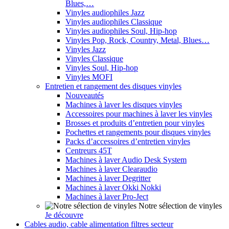
Blues,…
Vinyles audiophiles Jazz
Vinyles audiophiles Classique
Vinyles audiophiles Soul, Hip-hop
Vinyles Pop, Rock, Country, Metal, Blues…
Vinyles Jazz
Vinyles Classique
Vinyles Soul, Hip-hop
Vinyles MOFI
Entretien et rangement des disques vinyles
Nouveautés
Machines à laver les disques vinyles
Accessoires pour machines à laver les vinyles
Brosses et produits d’entretien pour vinyles
Pochettes et rangements pour disques vinyles
Packs d’accessoires d’entretien vinyles
Centreurs 45T
Machines à laver Audio Desk System
Machines à laver Clearaudio
Machines à laver Degritter
Machines à laver Okki Nokki
Machines à laver Pro-Ject
Notre sélection de vinyles
Je découvre
Cables audio, cable alimentation filtres secteur