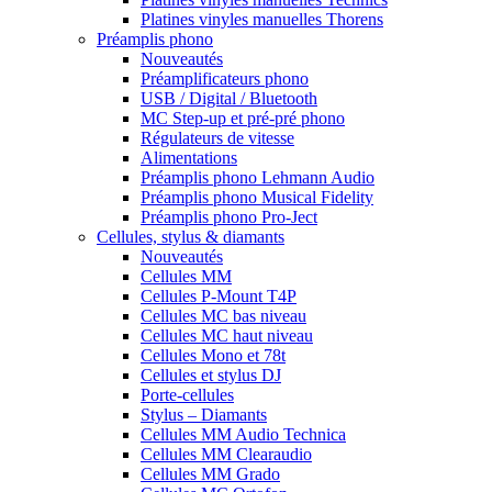
Platines vinyles manuelles Thorens
Préamplis phono
Nouveautés
Préamplificateurs phono
USB / Digital / Bluetooth
MC Step-up et pré-pré phono
Régulateurs de vitesse
Alimentations
Préamplis phono Lehmann Audio
Préamplis phono Musical Fidelity
Préamplis phono Pro-Ject
Cellules, stylus & diamants
Nouveautés
Cellules MM
Cellules P-Mount T4P
Cellules MC bas niveau
Cellules MC haut niveau
Cellules Mono et 78t
Cellules et stylus DJ
Porte-cellules
Stylus – Diamants
Cellules MM Audio Technica
Cellules MM Clearaudio
Cellules MM Grado