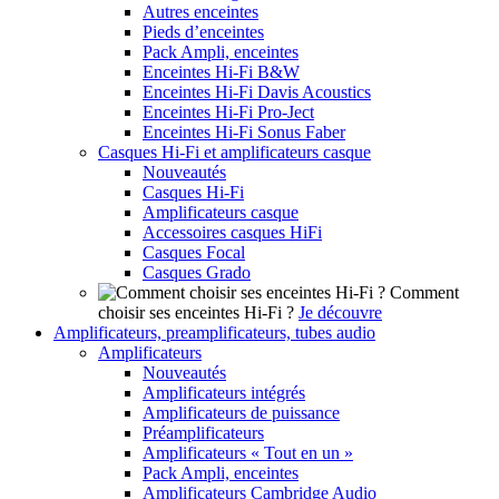
Autres enceintes
Pieds d’enceintes
Pack Ampli, enceintes
Enceintes Hi-Fi B&W
Enceintes Hi-Fi Davis Acoustics
Enceintes Hi-Fi Pro-Ject
Enceintes Hi-Fi Sonus Faber
Casques Hi-Fi et amplificateurs casque
Nouveautés
Casques Hi-Fi
Amplificateurs casque
Accessoires casques HiFi
Casques Focal
Casques Grado
Comment
choisir ses enceintes Hi-Fi ?
Je découvre
Amplificateurs, preamplificateurs, tubes audio
Amplificateurs
Nouveautés
Amplificateurs intégrés
Amplificateurs de puissance
Préamplificateurs
Amplificateurs « Tout en un »
Pack Ampli, enceintes
Amplificateurs Cambridge Audio