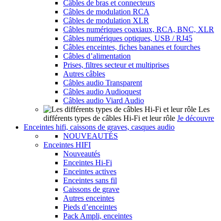
Câbles de bras et connecteurs
Câbles de modulation RCA
Câbles de modulation XLR
Câbles numériques coaxiaux, RCA, BNC, XLR
Câbles numériques optiques, USB / RJ45
Câbles enceintes, fiches bananes et fourches
Câbles d’alimentation
Prises, filtres secteur et multiprises
Autres câbles
Câbles audio Transparent
Câbles audio Audioquest
Câbles audio Viard Audio
Les
différents types de câbles Hi-Fi et leur rôle
Je découvre
Enceintes hifi, caissons de graves, casques audio
NOUVEAUTÉS
Enceintes HIFI
Nouveautés
Enceintes Hi-Fi
Enceintes actives
Enceintes sans fil
Caissons de grave
Autres enceintes
Pieds d’enceintes
Pack Ampli, enceintes