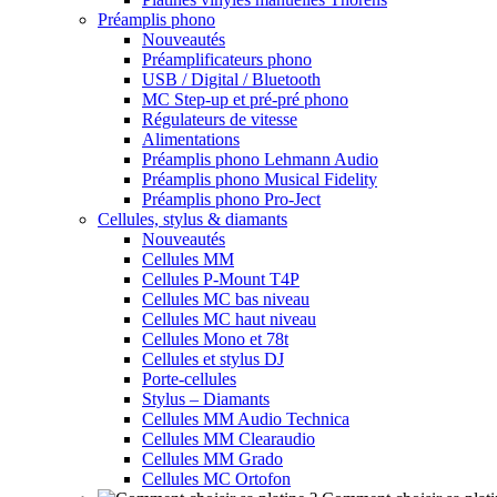
Préamplis phono
Nouveautés
Préamplificateurs phono
USB / Digital / Bluetooth
MC Step-up et pré-pré phono
Régulateurs de vitesse
Alimentations
Préamplis phono Lehmann Audio
Préamplis phono Musical Fidelity
Préamplis phono Pro-Ject
Cellules, stylus & diamants
Nouveautés
Cellules MM
Cellules P-Mount T4P
Cellules MC bas niveau
Cellules MC haut niveau
Cellules Mono et 78t
Cellules et stylus DJ
Porte-cellules
Stylus – Diamants
Cellules MM Audio Technica
Cellules MM Clearaudio
Cellules MM Grado
Cellules MC Ortofon