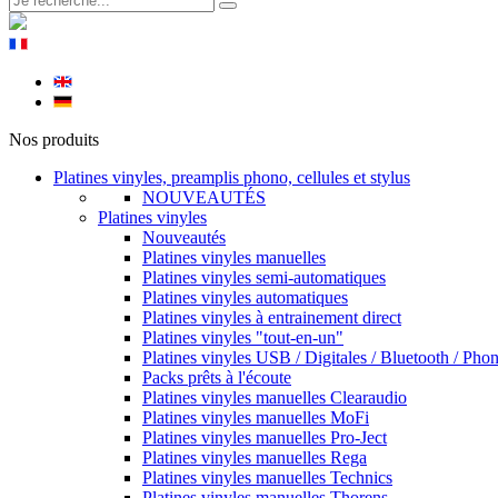
Nos produits
Platines vinyles, preamplis phono, cellules et stylus
NOUVEAUTÉS
Platines vinyles
Nouveautés
Platines vinyles manuelles
Platines vinyles semi-automatiques
Platines vinyles automatiques
Platines vinyles à entrainement direct
Platines vinyles "tout-en-un"
Platines vinyles USB / Digitales / Bluetooth / Pho
Packs prêts à l'écoute
Platines vinyles manuelles Clearaudio
Platines vinyles manuelles MoFi
Platines vinyles manuelles Pro-Ject
Platines vinyles manuelles Rega
Platines vinyles manuelles Technics
Platines vinyles manuelles Thorens