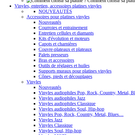
Comment choisir sa plati
Vinyles, entretien, accessoires platines vinyles
NOUVEAUTÉS
Accessoires pour platines vinyles
Nouveautés
Courroies et entrainement
Entretien cellules et diamants
Kits d'évolution et moteurs
Capots et charnières
Couvre-plateaux et plateaux
Palets presseurs
Bras et accessoires
Outils de réglages et huiles
Supports muraux pour platines vinyles
Cônes, pieds et découplages
Vinyles
Nouveautés
Vinyles audiophiles Pop, Rock, Country, Metal, 
Vinyles audiophiles Jazz
Vinyles audiophiles Classique
Vinyles audiophiles Soul, Hip-hop
Vinyles Pop, Rock, Country, Metal, Blues…
Vinyles Jazz
Vinyles Classique
Vinyles Soul, Hip-hop