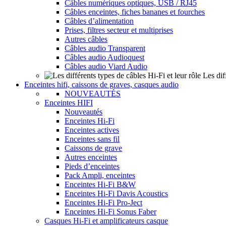
Câbles numériques optiques, USB / RJ45
Câbles enceintes, fiches bananes et fourches
Câbles d’alimentation
Prises, filtres secteur et multiprises
Autres câbles
Câbles audio Transparent
Câbles audio Audioquest
Câbles audio Viard Audio
Les dif
Enceintes hifi, caissons de graves, casques audio
NOUVEAUTÉS
Enceintes HIFI
Nouveautés
Enceintes Hi-Fi
Enceintes actives
Enceintes sans fil
Caissons de grave
Autres enceintes
Pieds d’enceintes
Pack Ampli, enceintes
Enceintes Hi-Fi B&W
Enceintes Hi-Fi Davis Acoustics
Enceintes Hi-Fi Pro-Ject
Enceintes Hi-Fi Sonus Faber
Casques Hi-Fi et amplificateurs casque