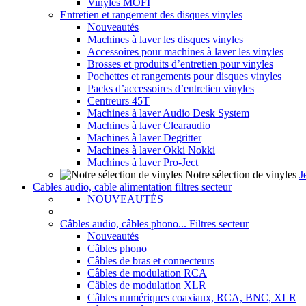
Vinyles MOFI
Entretien et rangement des disques vinyles
Nouveautés
Machines à laver les disques vinyles
Accessoires pour machines à laver les vinyles
Brosses et produits d’entretien pour vinyles
Pochettes et rangements pour disques vinyles
Packs d’accessoires d’entretien vinyles
Centreurs 45T
Machines à laver Audio Desk System
Machines à laver Clearaudio
Machines à laver Degritter
Machines à laver Okki Nokki
Machines à laver Pro-Ject
Notre sélection de vinyles
J
Cables audio, cable alimentation filtres secteur
NOUVEAUTÉS
Câbles audio, câbles phono... Filtres secteur
Nouveautés
Câbles phono
Câbles de bras et connecteurs
Câbles de modulation RCA
Câbles de modulation XLR
Câbles numériques coaxiaux, RCA, BNC, XLR