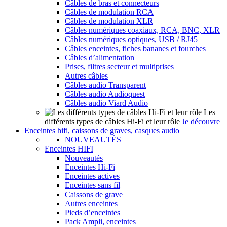
Câbles de bras et connecteurs
Câbles de modulation RCA
Câbles de modulation XLR
Câbles numériques coaxiaux, RCA, BNC, XLR
Câbles numériques optiques, USB / RJ45
Câbles enceintes, fiches bananes et fourches
Câbles d’alimentation
Prises, filtres secteur et multiprises
Autres câbles
Câbles audio Transparent
Câbles audio Audioquest
Câbles audio Viard Audio
Les
différents types de câbles Hi-Fi et leur rôle
Je découvre
Enceintes hifi, caissons de graves, casques audio
NOUVEAUTÉS
Enceintes HIFI
Nouveautés
Enceintes Hi-Fi
Enceintes actives
Enceintes sans fil
Caissons de grave
Autres enceintes
Pieds d’enceintes
Pack Ampli, enceintes