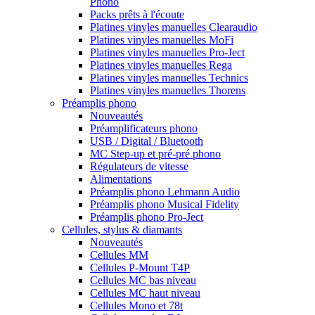
Phono
Packs prêts à l'écoute
Platines vinyles manuelles Clearaudio
Platines vinyles manuelles MoFi
Platines vinyles manuelles Pro-Ject
Platines vinyles manuelles Rega
Platines vinyles manuelles Technics
Platines vinyles manuelles Thorens
Préamplis phono
Nouveautés
Préamplificateurs phono
USB / Digital / Bluetooth
MC Step-up et pré-pré phono
Régulateurs de vitesse
Alimentations
Préamplis phono Lehmann Audio
Préamplis phono Musical Fidelity
Préamplis phono Pro-Ject
Cellules, stylus & diamants
Nouveautés
Cellules MM
Cellules P-Mount T4P
Cellules MC bas niveau
Cellules MC haut niveau
Cellules Mono et 78t