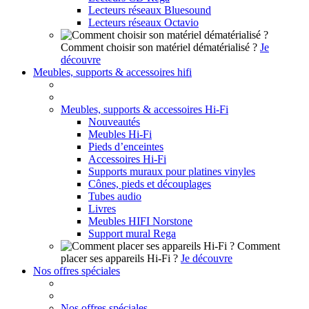
Lecteurs réseaux Bluesound
Lecteurs réseaux Octavio
Comment choisir son matériel dématérialisé ?
Je
découvre
Meubles, supports & accessoires hifi
Meubles, supports & accessoires Hi-Fi
Nouveautés
Meubles Hi-Fi
Pieds d’enceintes
Accessoires Hi-Fi
Supports muraux pour platines vinyles
Cônes, pieds et découplages
Tubes audio
Livres
Meubles HIFI Norstone
Support mural Rega
Comment
placer ses appareils Hi-Fi ?
Je découvre
Nos offres spéciales
Nos offres spéciales