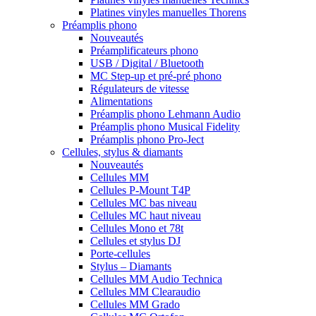
Platines vinyles manuelles Thorens
Préamplis phono
Nouveautés
Préamplificateurs phono
USB / Digital / Bluetooth
MC Step-up et pré-pré phono
Régulateurs de vitesse
Alimentations
Préamplis phono Lehmann Audio
Préamplis phono Musical Fidelity
Préamplis phono Pro-Ject
Cellules, stylus & diamants
Nouveautés
Cellules MM
Cellules P-Mount T4P
Cellules MC bas niveau
Cellules MC haut niveau
Cellules Mono et 78t
Cellules et stylus DJ
Porte-cellules
Stylus – Diamants
Cellules MM Audio Technica
Cellules MM Clearaudio
Cellules MM Grado