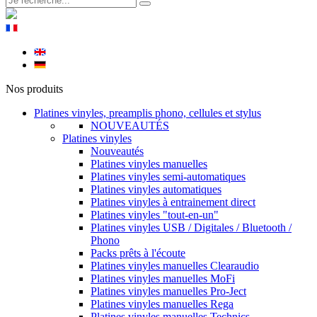
Nos produits
Platines vinyles, preamplis phono, cellules et stylus
NOUVEAUTÉS
Platines vinyles
Nouveautés
Platines vinyles manuelles
Platines vinyles semi-automatiques
Platines vinyles automatiques
Platines vinyles à entrainement direct
Platines vinyles "tout-en-un"
Platines vinyles USB / Digitales / Bluetooth /
Phono
Packs prêts à l'écoute
Platines vinyles manuelles Clearaudio
Platines vinyles manuelles MoFi
Platines vinyles manuelles Pro-Ject
Platines vinyles manuelles Rega
Platines vinyles manuelles Technics