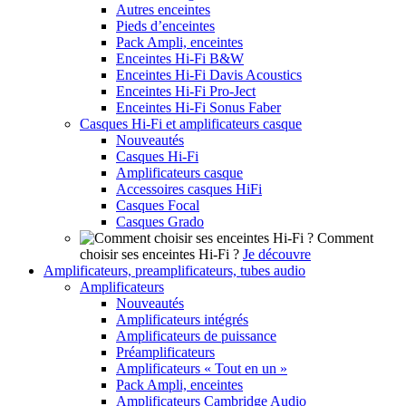
Autres enceintes
Pieds d’enceintes
Pack Ampli, enceintes
Enceintes Hi-Fi B&W
Enceintes Hi-Fi Davis Acoustics
Enceintes Hi-Fi Pro-Ject
Enceintes Hi-Fi Sonus Faber
Casques Hi-Fi et amplificateurs casque
Nouveautés
Casques Hi-Fi
Amplificateurs casque
Accessoires casques HiFi
Casques Focal
Casques Grado
Comment
choisir ses enceintes Hi-Fi ?
Je découvre
Amplificateurs, preamplificateurs, tubes audio
Amplificateurs
Nouveautés
Amplificateurs intégrés
Amplificateurs de puissance
Préamplificateurs
Amplificateurs « Tout en un »
Pack Ampli, enceintes
Amplificateurs Cambridge Audio