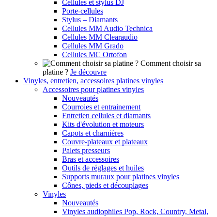
Cellules et stylus DJ
Porte-cellules
Stylus – Diamants
Cellules MM Audio Technica
Cellules MM Clearaudio
Cellules MM Grado
Cellules MC Ortofon
Comment choisir sa
platine ?
Je découvre
Vinyles, entretien, accessoires platines vinyles
Accessoires pour platines vinyles
Nouveautés
Courroies et entrainement
Entretien cellules et diamants
Kits d'évolution et moteurs
Capots et charnières
Couvre-plateaux et plateaux
Palets presseurs
Bras et accessoires
Outils de réglages et huiles
Supports muraux pour platines vinyles
Cônes, pieds et découplages
Vinyles
Nouveautés
Vinyles audiophiles Pop, Rock, Country, Metal,