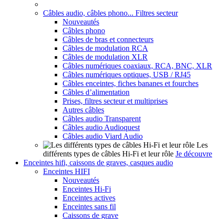
Câbles audio, câbles phono... Filtres secteur
Nouveautés
Câbles phono
Câbles de bras et connecteurs
Câbles de modulation RCA
Câbles de modulation XLR
Câbles numériques coaxiaux, RCA, BNC, XLR
Câbles numériques optiques, USB / RJ45
Câbles enceintes, fiches bananes et fourches
Câbles d’alimentation
Prises, filtres secteur et multiprises
Autres câbles
Câbles audio Transparent
Câbles audio Audioquest
Câbles audio Viard Audio
Les
différents types de câbles Hi-Fi et leur rôle
Je découvre
Enceintes hifi, caissons de graves, casques audio
Enceintes HIFI
Nouveautés
Enceintes Hi-Fi
Enceintes actives
Enceintes sans fil
Caissons de grave