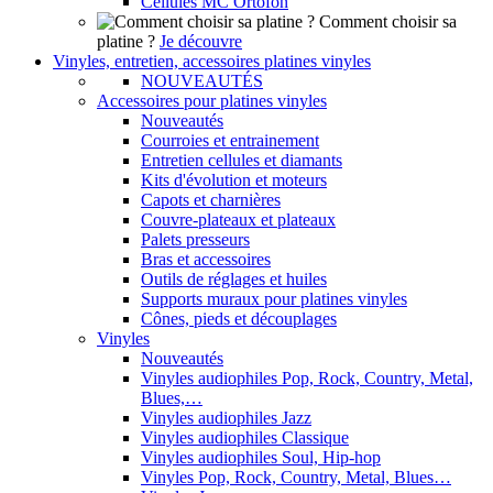
Cellules MC Ortofon
Comment choisir sa
platine ?
Je découvre
Vinyles, entretien, accessoires platines vinyles
NOUVEAUTÉS
Accessoires pour platines vinyles
Nouveautés
Courroies et entrainement
Entretien cellules et diamants
Kits d'évolution et moteurs
Capots et charnières
Couvre-plateaux et plateaux
Palets presseurs
Bras et accessoires
Outils de réglages et huiles
Supports muraux pour platines vinyles
Cônes, pieds et découplages
Vinyles
Nouveautés
Vinyles audiophiles Pop, Rock, Country, Metal,
Blues,…
Vinyles audiophiles Jazz
Vinyles audiophiles Classique
Vinyles audiophiles Soul, Hip-hop
Vinyles Pop, Rock, Country, Metal, Blues…