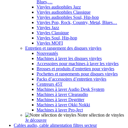
Blues,…
Vinyles audiophiles Jazz
Vinyles audiophiles Classique
Vinyles audiophiles Soul, Hip-hop
Vinyles Pop, Rock, Country, Metal, Blues…
Vinyles Jazz
Vinyles Classique
Vinyles Soul, Hip-hop
Vinyles MOFI
Entretien et rangement des disques vinyles
Nouveautés
Machines à laver les disques vinyles
Accessoires pour machines à laver les vinyles
Brosses et produits d’entretien pour vinyles
Pochettes et rangements pour disques vinyles
Packs d’accessoires d’entretien vinyles
Centreurs 45T
Machines à laver Audio Desk System
Machines à laver Clearaudio
Machines à laver Degritter
Machines à laver Okki Nokki
Machines à laver Pro-Ject
Notre sélection de vinyles
Je découvre
Cables audio, cable alimentation filtres secteur