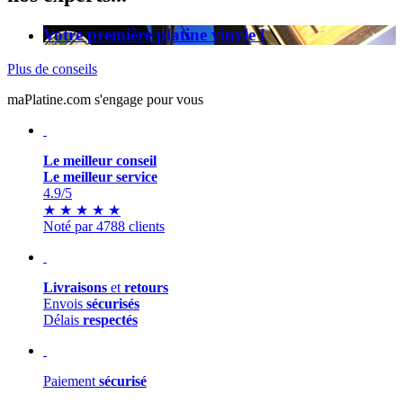
Votre première platine vinyle !
Plus de conseils
maPlatine.com s'engage pour vous
Le meilleur conseil
Le meilleur service
4.9
/5
★
★
★
★
★
Noté par 4788 clients
Livraisons
et
retours
Envois
sécurisés
Délais
respectés
Paiement
sécurisé