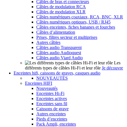
Câbles de bras et connecteurs
Câbles de modulation RCA
Câbles de modulation XLR
Câbles numériques coaxiaux, RCA, BNC, XLR
Câbles numériques optiques, USB / RJ45
Câbles enceintes, fiches bananes et fourches
Câbles d’alimentation
Prises, filtres secteur et multiprises
Autres câbles
Câbles audio Transparent
Câbles audio Audioquest
Câbles audio Viard Audio
Les
différents types de câbles Hi-Fi et leur rôle
Je découvre
Enceintes hifi, caissons de graves, casques audio
NOUVEAUTÉS
Enceintes HIFI
Nouveautés
Enceintes Hi-Fi
Enceintes actives
Enceintes sans fil
Caissons de grave
Autres enceintes
Pieds d’enceintes
Pack Ampli, enceintes