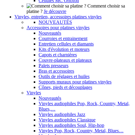
Cellules MC Ortofon
Comment choisir sa
platine ?
Je découvre
Vinyles, entretien, accessoires platines vinyles
NOUVEAUTÉS
Accessoires pour platines vinyles
Nouveautés
Courroies et entrainement
Entretien cellules et diamants
Kits d'évolution et moteurs
Capots et charnières
Couvre-plateaux et plateaux
Palets presseurs
Bras et accessoires
Outils de réglages et huiles
Supports muraux pour platines vinyles
Cônes, pieds et découplages
Vinyles
Nouveautés
Vinyles audiophiles Pop, Rock, Country, Metal,
Blues,…
Vinyles audiophiles Jazz
Vinyles audiophiles Classique
Vinyles audiophiles Soul, Hip-hop
Vinyles Pop, Rock, Country, Metal, Blues…