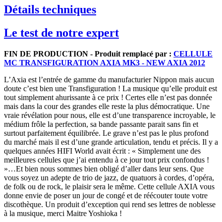
Détails techniques
Le test de notre expert
FIN DE PRODUCTION - Produit remplacé par :
CELLULE
MC TRANSFIGURATION AXIA MK3 - NEW AXIA 2012
L’Axia est l’entrée de gamme du manufacturier Nippon mais aucun
doute c’est bien une Transfiguration ! La musique qu’elle produit est
tout simplement ahurissante à ce prix ! Certes elle n’est pas donnée
mais dans la cour des grandes elle reste la plus démocratique. Une
vraie révélation pour nous, elle est d’une transparence incroyable, le
médium frôle la perfection, sa bande passante parait sans fin et
surtout parfaitement équilibrée. Le grave n’est pas le plus profond
du marché mais il est d’une grande articulation, tendu et précis. Il y a
quelques années HIFI World avait écrit : « Simplement une des
meilleures cellules que j’ai entendu à ce jour tout prix confondus !
»…Et bien nous sommes bien obligé d’aller dans leur sens. Que
vous soyez un adepte de trio de jazz, de quatuors à cordes, d’opéra,
de folk ou de rock, le plaisir sera le même. Cette cellule AXIA vous
donne envie de poser un jour de congé et de réécouter toute votre
discothèque. Un produit d’exception qui rend ses lettres de noblesse
à la musique, merci Maitre Yoshioka !