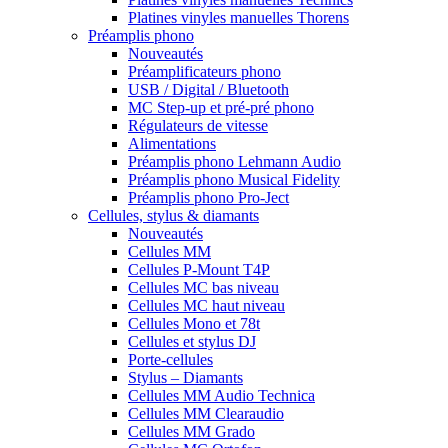
Platines vinyles manuelles Thorens
Préamplis phono
Nouveautés
Préamplificateurs phono
USB / Digital / Bluetooth
MC Step-up et pré-pré phono
Régulateurs de vitesse
Alimentations
Préamplis phono Lehmann Audio
Préamplis phono Musical Fidelity
Préamplis phono Pro-Ject
Cellules, stylus & diamants
Nouveautés
Cellules MM
Cellules P-Mount T4P
Cellules MC bas niveau
Cellules MC haut niveau
Cellules Mono et 78t
Cellules et stylus DJ
Porte-cellules
Stylus – Diamants
Cellules MM Audio Technica
Cellules MM Clearaudio
Cellules MM Grado