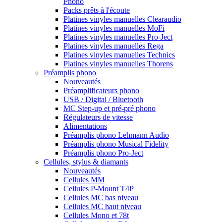
Phono
Packs prêts à l'écoute
Platines vinyles manuelles Clearaudio
Platines vinyles manuelles MoFi
Platines vinyles manuelles Pro-Ject
Platines vinyles manuelles Rega
Platines vinyles manuelles Technics
Platines vinyles manuelles Thorens
Préamplis phono
Nouveautés
Préamplificateurs phono
USB / Digital / Bluetooth
MC Step-up et pré-pré phono
Régulateurs de vitesse
Alimentations
Préamplis phono Lehmann Audio
Préamplis phono Musical Fidelity
Préamplis phono Pro-Ject
Cellules, stylus & diamants
Nouveautés
Cellules MM
Cellules P-Mount T4P
Cellules MC bas niveau
Cellules MC haut niveau
Cellules Mono et 78t