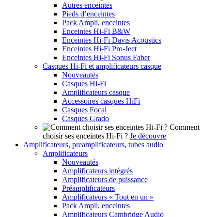
Autres enceintes
Pieds d’enceintes
Pack Ampli, enceintes
Enceintes Hi-Fi B&W
Enceintes Hi-Fi Davis Acoustics
Enceintes Hi-Fi Pro-Ject
Enceintes Hi-Fi Sonus Faber
Casques Hi-Fi et amplificateurs casque
Nouveautés
Casques Hi-Fi
Amplificateurs casque
Accessoires casques HiFi
Casques Focal
Casques Grado
Comment
choisir ses enceintes Hi-Fi ?
Je découvre
Amplificateurs, preamplificateurs, tubes audio
Amplificateurs
Nouveautés
Amplificateurs intégrés
Amplificateurs de puissance
Préamplificateurs
Amplificateurs « Tout en un »
Pack Ampli, enceintes
Amplificateurs Cambridge Audio