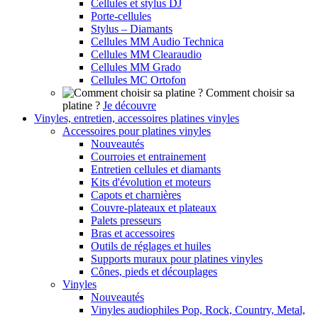
Cellules et stylus DJ
Porte-cellules
Stylus – Diamants
Cellules MM Audio Technica
Cellules MM Clearaudio
Cellules MM Grado
Cellules MC Ortofon
Comment choisir sa
platine ?
Je découvre
Vinyles, entretien, accessoires platines vinyles
Accessoires pour platines vinyles
Nouveautés
Courroies et entrainement
Entretien cellules et diamants
Kits d'évolution et moteurs
Capots et charnières
Couvre-plateaux et plateaux
Palets presseurs
Bras et accessoires
Outils de réglages et huiles
Supports muraux pour platines vinyles
Cônes, pieds et découplages
Vinyles
Nouveautés
Vinyles audiophiles Pop, Rock, Country, Metal,