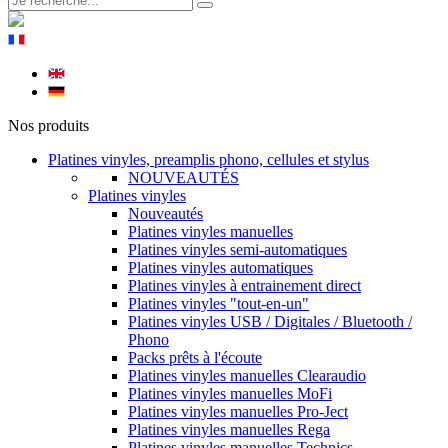
Nos produits
Platines vinyles, preamplis phono, cellules et stylus
NOUVEAUTÉS
Platines vinyles
Nouveautés
Platines vinyles manuelles
Platines vinyles semi-automatiques
Platines vinyles automatiques
Platines vinyles à entrainement direct
Platines vinyles "tout-en-un"
Platines vinyles USB / Digitales / Bluetooth /
Phono
Packs prêts à l'écoute
Platines vinyles manuelles Clearaudio
Platines vinyles manuelles MoFi
Platines vinyles manuelles Pro-Ject
Platines vinyles manuelles Rega
Platines vinyles manuelles Technics