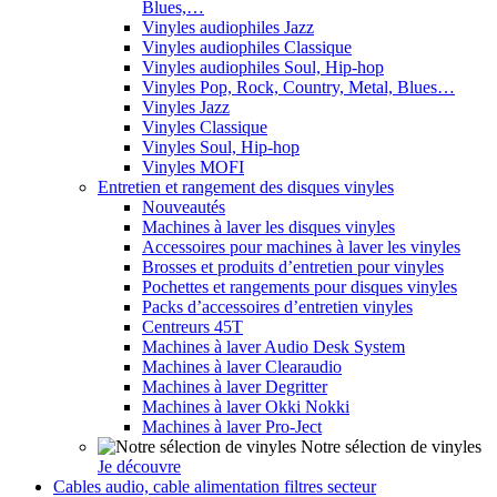
Blues,…
Vinyles audiophiles Jazz
Vinyles audiophiles Classique
Vinyles audiophiles Soul, Hip-hop
Vinyles Pop, Rock, Country, Metal, Blues…
Vinyles Jazz
Vinyles Classique
Vinyles Soul, Hip-hop
Vinyles MOFI
Entretien et rangement des disques vinyles
Nouveautés
Machines à laver les disques vinyles
Accessoires pour machines à laver les vinyles
Brosses et produits d’entretien pour vinyles
Pochettes et rangements pour disques vinyles
Packs d’accessoires d’entretien vinyles
Centreurs 45T
Machines à laver Audio Desk System
Machines à laver Clearaudio
Machines à laver Degritter
Machines à laver Okki Nokki
Machines à laver Pro-Ject
Notre sélection de vinyles
Je découvre
Cables audio, cable alimentation filtres secteur