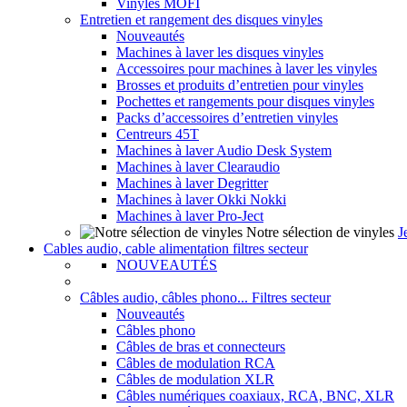
Vinyles MOFI
Entretien et rangement des disques vinyles
Nouveautés
Machines à laver les disques vinyles
Accessoires pour machines à laver les vinyles
Brosses et produits d’entretien pour vinyles
Pochettes et rangements pour disques vinyles
Packs d’accessoires d’entretien vinyles
Centreurs 45T
Machines à laver Audio Desk System
Machines à laver Clearaudio
Machines à laver Degritter
Machines à laver Okki Nokki
Machines à laver Pro-Ject
Notre sélection de vinyles
J
Cables audio, cable alimentation filtres secteur
NOUVEAUTÉS
Câbles audio, câbles phono... Filtres secteur
Nouveautés
Câbles phono
Câbles de bras et connecteurs
Câbles de modulation RCA
Câbles de modulation XLR
Câbles numériques coaxiaux, RCA, BNC, XLR