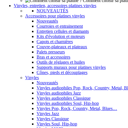
Comment choisir sa plati
Vinyles, entretien, accessoires platines vinyles
NOUVEAUTÉS
Accessoires pour platines vinyles
Nouveautés
Courroies et entrainement
Entretien cellules et diamants
Kits d'évolution et moteurs
Capots et charnières
Couvre-plateaux et plateaux
Palets presseurs
Bras et accessoires
Outils de réglages et huiles
Supports muraux pour platines vinyles
Cônes, pieds et découplages
Vinyles
Nouveautés
Vinyles audiophiles Pop, Rock, Country, Metal, 
Vinyles audiophiles Jazz
Vinyles audiophiles Classique
Vinyles audiophiles Soul, Hip-hop
Vinyles Pop, Rock, Country, Metal, Blues…
Vinyles Jazz
Vinyles Classique
Vinyles Soul, Hip-hop