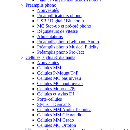
Préamplis phono
Nouveautés
Préamplificateurs phono
USB / Digital / Bluetooth
MC Step-up et pré-pré phono
Régulateurs de vitesse
Alimentations
Préamplis phono Lehmann Audio
Préamplis phono Musical Fidelity
Préamplis phono Pro-Ject
Cellules, stylus & diamants
Nouveautés
Cellules MM
Cellules P-Mount T4P
Cellules MC bas niveau
Cellules MC haut niveau
Cellules Mono et 78t
Cellules et stylus DJ
Porte-cellules
Stylus – Diamants
Cellules MM Audio Technica
Cellules MM Clearaudio
Cellules MM Grado
Cellules MC Ortofon