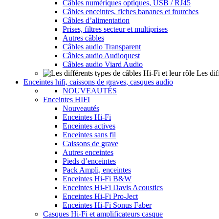
Câbles numériques optiques, USB / RJ45
Câbles enceintes, fiches bananes et fourches
Câbles d’alimentation
Prises, filtres secteur et multiprises
Autres câbles
Câbles audio Transparent
Câbles audio Audioquest
Câbles audio Viard Audio
Les dif
Enceintes hifi, caissons de graves, casques audio
NOUVEAUTÉS
Enceintes HIFI
Nouveautés
Enceintes Hi-Fi
Enceintes actives
Enceintes sans fil
Caissons de grave
Autres enceintes
Pieds d’enceintes
Pack Ampli, enceintes
Enceintes Hi-Fi B&W
Enceintes Hi-Fi Davis Acoustics
Enceintes Hi-Fi Pro-Ject
Enceintes Hi-Fi Sonus Faber
Casques Hi-Fi et amplificateurs casque