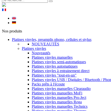
Nos produits
Platines vinyles, preamplis phono, cellules et stylus
NOUVEAUTÉS
Platines vinyles
Nouveautés
Platines vinyles manuelles
Platines vinyles semi-automatiques
Platines vinyles automatiques
Platines vinyles à entrainement direct
Platines vinyles "tout-en-un"
Platines vinyles USB / Digitales / Bluetooth / Pho
Packs prêts à l'écoute
Platines vinyles manuelles Clearaudio
Platines vinyles manuelles MoFi
Platines vinyles manuelles Pro-Ject
Platines vinyles manuelles Rega
Platines vinyles manuelles Technics
Platines vinyles manuelles Thorens