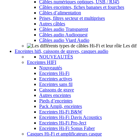
Câbles numériques optiques, USB / RJ45
Câbles enceintes, fiches bananes et fourches
Câbles d’alimentation
Prises, filtres secteur et multiprises
Autres câbles
Câbles audio Transparent
Câbles audio Audioquest
Câbles audio Viard Audio
Les dif
Enceintes hifi, caissons de graves, casques audio
NOUVEAUTÉS
Enceintes HIFI
Nouveautés
Enceintes Hi-Fi
Enceintes actives
Enceintes sans fil
Caissons de grave
Autres enceintes
Pieds d’enceintes
Pack Ampli, enceintes
Enceintes Hi-Fi B&W
Enceintes Hi-Fi Davis Acoustics
Enceintes Hi-Fi Pro-Ject
Enceintes Hi-Fi Sonus Faber
Casques Hi-Fi et amplificateurs casque