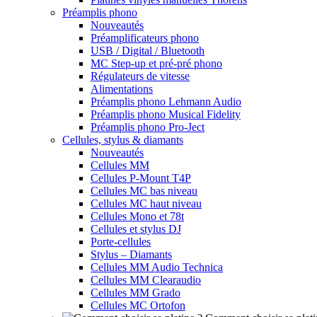
Préamplis phono
Nouveautés
Préamplificateurs phono
USB / Digital / Bluetooth
MC Step-up et pré-pré phono
Régulateurs de vitesse
Alimentations
Préamplis phono Lehmann Audio
Préamplis phono Musical Fidelity
Préamplis phono Pro-Ject
Cellules, stylus & diamants
Nouveautés
Cellules MM
Cellules P-Mount T4P
Cellules MC bas niveau
Cellules MC haut niveau
Cellules Mono et 78t
Cellules et stylus DJ
Porte-cellules
Stylus – Diamants
Cellules MM Audio Technica
Cellules MM Clearaudio
Cellules MM Grado
Cellules MC Ortofon