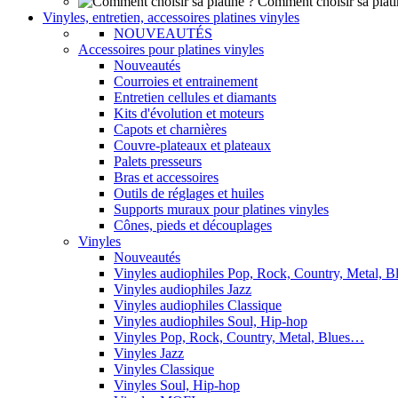
Comment choisir sa plati
Vinyles, entretien, accessoires platines vinyles
NOUVEAUTÉS
Accessoires pour platines vinyles
Nouveautés
Courroies et entrainement
Entretien cellules et diamants
Kits d'évolution et moteurs
Capots et charnières
Couvre-plateaux et plateaux
Palets presseurs
Bras et accessoires
Outils de réglages et huiles
Supports muraux pour platines vinyles
Cônes, pieds et découplages
Vinyles
Nouveautés
Vinyles audiophiles Pop, Rock, Country, Metal, 
Vinyles audiophiles Jazz
Vinyles audiophiles Classique
Vinyles audiophiles Soul, Hip-hop
Vinyles Pop, Rock, Country, Metal, Blues…
Vinyles Jazz
Vinyles Classique
Vinyles Soul, Hip-hop