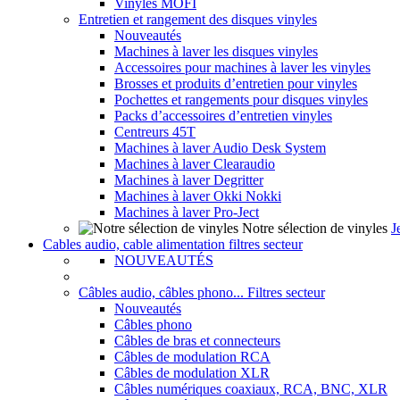
Vinyles MOFI
Entretien et rangement des disques vinyles
Nouveautés
Machines à laver les disques vinyles
Accessoires pour machines à laver les vinyles
Brosses et produits d’entretien pour vinyles
Pochettes et rangements pour disques vinyles
Packs d’accessoires d’entretien vinyles
Centreurs 45T
Machines à laver Audio Desk System
Machines à laver Clearaudio
Machines à laver Degritter
Machines à laver Okki Nokki
Machines à laver Pro-Ject
Notre sélection de vinyles
J
Cables audio, cable alimentation filtres secteur
NOUVEAUTÉS
Câbles audio, câbles phono... Filtres secteur
Nouveautés
Câbles phono
Câbles de bras et connecteurs
Câbles de modulation RCA
Câbles de modulation XLR
Câbles numériques coaxiaux, RCA, BNC, XLR