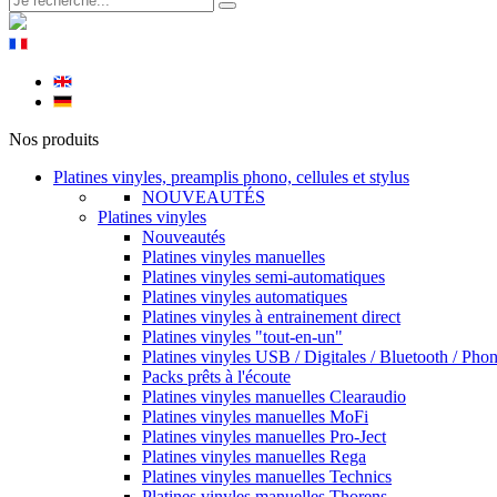
Nos produits
Platines vinyles, preamplis phono, cellules et stylus
NOUVEAUTÉS
Platines vinyles
Nouveautés
Platines vinyles manuelles
Platines vinyles semi-automatiques
Platines vinyles automatiques
Platines vinyles à entrainement direct
Platines vinyles "tout-en-un"
Platines vinyles USB / Digitales / Bluetooth / Pho
Packs prêts à l'écoute
Platines vinyles manuelles Clearaudio
Platines vinyles manuelles MoFi
Platines vinyles manuelles Pro-Ject
Platines vinyles manuelles Rega
Platines vinyles manuelles Technics
Platines vinyles manuelles Thorens