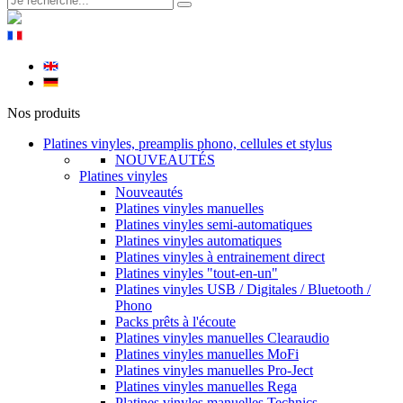
Nos produits
Platines vinyles, preamplis phono, cellules et stylus
NOUVEAUTÉS
Platines vinyles
Nouveautés
Platines vinyles manuelles
Platines vinyles semi-automatiques
Platines vinyles automatiques
Platines vinyles à entrainement direct
Platines vinyles "tout-en-un"
Platines vinyles USB / Digitales / Bluetooth /
Phono
Packs prêts à l'écoute
Platines vinyles manuelles Clearaudio
Platines vinyles manuelles MoFi
Platines vinyles manuelles Pro-Ject
Platines vinyles manuelles Rega
Platines vinyles manuelles Technics