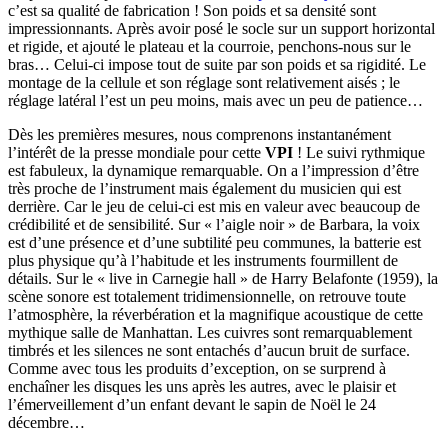
c’est sa qualité de fabrication ! Son poids et sa densité sont
impressionnants. Après avoir posé le socle sur un support horizontal
et rigide, et ajouté le plateau et la courroie, penchons-nous sur le
bras… Celui-ci impose tout de suite par son poids et sa rigidité. Le
montage de la cellule et son réglage sont relativement aisés ; le
réglage latéral l’est un peu moins, mais avec un peu de patience…
Dès les premières mesures, nous comprenons instantanément
l’intérêt de la presse mondiale pour cette
VPI
! Le suivi rythmique
est fabuleux, la dynamique remarquable. On a l’impression d’être
très proche de l’instrument mais également du musicien qui est
derrière. Car le jeu de celui-ci est mis en valeur avec beaucoup de
crédibilité et de sensibilité. Sur « l’aigle noir » de Barbara, la voix
est d’une présence et d’une subtilité peu communes, la batterie est
plus physique qu’à l’habitude et les instruments fourmillent de
détails. Sur le « live in Carnegie hall » de Harry Belafonte (1959), la
scène sonore est totalement tridimensionnelle, on retrouve toute
l’atmosphère, la réverbération et la magnifique acoustique de cette
mythique salle de Manhattan. Les cuivres sont remarquablement
timbrés et les silences ne sont entachés d’aucun bruit de surface.
Comme avec tous les produits d’exception, on se surprend à
enchaîner les disques les uns après les autres, avec le plaisir et
l’émerveillement d’un enfant devant le sapin de Noël le 24
décembre…