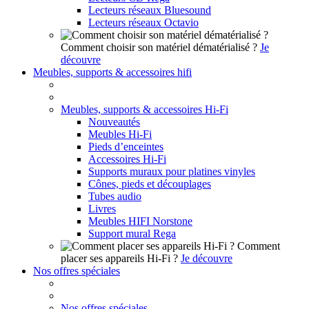
Lecteurs réseaux Bluesound
Lecteurs réseaux Octavio
Comment choisir son matériel dématérialisé ?
Je
découvre
Meubles, supports & accessoires hifi
Meubles, supports & accessoires Hi-Fi
Nouveautés
Meubles Hi-Fi
Pieds d’enceintes
Accessoires Hi-Fi
Supports muraux pour platines vinyles
Cônes, pieds et découplages
Tubes audio
Livres
Meubles HIFI Norstone
Support mural Rega
Comment
placer ses appareils Hi-Fi ?
Je découvre
Nos offres spéciales
Nos offres spéciales