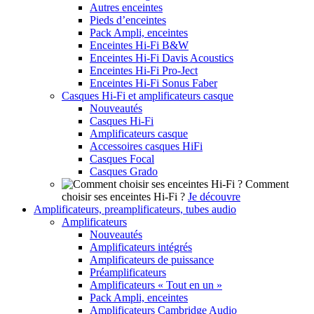
Autres enceintes
Pieds d’enceintes
Pack Ampli, enceintes
Enceintes Hi-Fi B&W
Enceintes Hi-Fi Davis Acoustics
Enceintes Hi-Fi Pro-Ject
Enceintes Hi-Fi Sonus Faber
Casques Hi-Fi et amplificateurs casque
Nouveautés
Casques Hi-Fi
Amplificateurs casque
Accessoires casques HiFi
Casques Focal
Casques Grado
Comment
choisir ses enceintes Hi-Fi ?
Je découvre
Amplificateurs, preamplificateurs, tubes audio
Amplificateurs
Nouveautés
Amplificateurs intégrés
Amplificateurs de puissance
Préamplificateurs
Amplificateurs « Tout en un »
Pack Ampli, enceintes
Amplificateurs Cambridge Audio