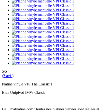
5/5
(3 avis)
Platine vinyle VPI The Classic 1
Bras Unipivot JMW Classic
Le + maPlatine.com
: toutes nos platines vinyles sont réglées et