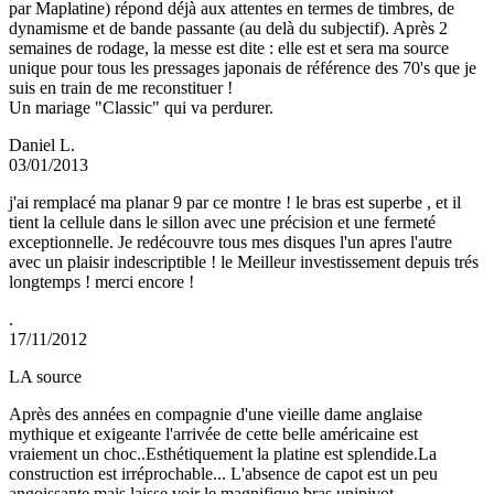
par Maplatine) répond déjà aux attentes en termes de timbres, de
dynamisme et de bande passante (au delà du subjectif). Après 2
semaines de rodage, la messe est dite : elle est et sera ma source
unique pour tous les pressages japonais de référence des 70's que je
suis en train de me reconstituer !
Un mariage "Classic" qui va perdurer.
Daniel L.
03/01/2013
j'ai remplacé ma planar 9 par ce montre ! le bras est superbe , et il
tient la cellule dans le sillon avec une précision et une fermeté
exceptionnelle. Je redécouvre tous mes disques l'un apres l'autre
avec un plaisir indescriptible ! le Meilleur investissement depuis trés
longtemps ! merci encore !
.
17/11/2012
LA source
Après des années en compagnie d'une vieille dame anglaise
mythique et exigeante l'arrivée de cette belle américaine est
vraiement un choc..Esthétiquement la platine est splendide.La
construction est irréprochable... L'absence de capot est un peu
angoissante mais laisse voir le magnifique bras unipivot.