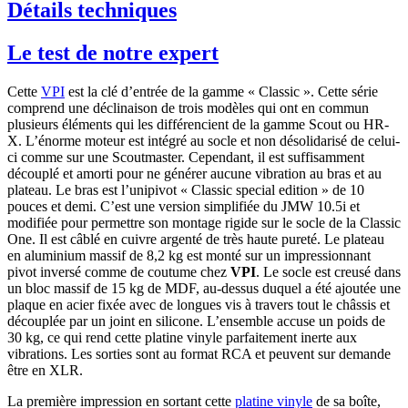
Détails techniques
Le test de notre expert
Cette
VPI
est la clé d’entrée de la gamme « Classic ». Cette série
comprend une déclinaison de trois modèles qui ont en commun
plusieurs éléments qui les différencient de la gamme Scout ou HR-
X. L’énorme moteur est intégré au socle et non désolidarisé de celui-
ci comme sur une Scoutmaster. Cependant, il est suffisamment
découplé et amorti pour ne générer aucune vibration au bras et au
plateau. Le bras est l’unipivot « Classic special edition » de 10
pouces et demi. C’est une version simplifiée du JMW 10.5i et
modifiée pour permettre son montage rigide sur le socle de la Classic
One. Il est câblé en cuivre argenté de très haute pureté. Le plateau
en aluminium massif de 8,2 kg est monté sur un impressionnant
pivot inversé comme de coutume chez
VPI
. Le socle est creusé dans
un bloc massif de 15 kg de MDF, au-dessus duquel a été ajoutée une
plaque en acier fixée avec de longues vis à travers tout le châssis et
découplée par un joint en silicone. L’ensemble accuse un poids de
30 kg, ce qui rend cette platine vinyle parfaitement inerte aux
vibrations. Les sorties sont au format RCA et peuvent sur demande
être en XLR.
La première impression en sortant cette
platine vinyle
de sa boîte,