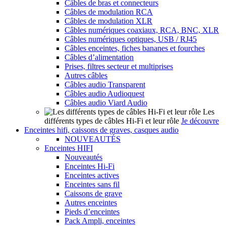
Câbles de bras et connecteurs
Câbles de modulation RCA
Câbles de modulation XLR
Câbles numériques coaxiaux, RCA, BNC, XLR
Câbles numériques optiques, USB / RJ45
Câbles enceintes, fiches bananes et fourches
Câbles d’alimentation
Prises, filtres secteur et multiprises
Autres câbles
Câbles audio Transparent
Câbles audio Audioquest
Câbles audio Viard Audio
Les
différents types de câbles Hi-Fi et leur rôle
Je découvre
Enceintes hifi, caissons de graves, casques audio
NOUVEAUTÉS
Enceintes HIFI
Nouveautés
Enceintes Hi-Fi
Enceintes actives
Enceintes sans fil
Caissons de grave
Autres enceintes
Pieds d’enceintes
Pack Ampli, enceintes