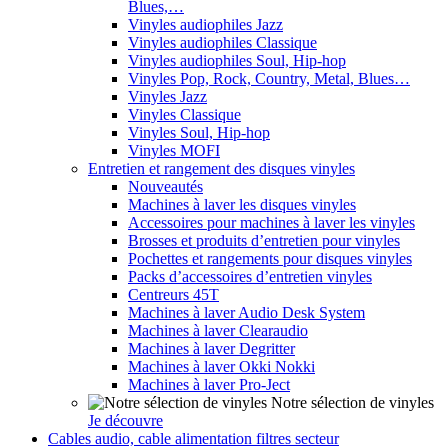
Blues,…
Vinyles audiophiles Jazz
Vinyles audiophiles Classique
Vinyles audiophiles Soul, Hip-hop
Vinyles Pop, Rock, Country, Metal, Blues…
Vinyles Jazz
Vinyles Classique
Vinyles Soul, Hip-hop
Vinyles MOFI
Entretien et rangement des disques vinyles
Nouveautés
Machines à laver les disques vinyles
Accessoires pour machines à laver les vinyles
Brosses et produits d’entretien pour vinyles
Pochettes et rangements pour disques vinyles
Packs d’accessoires d’entretien vinyles
Centreurs 45T
Machines à laver Audio Desk System
Machines à laver Clearaudio
Machines à laver Degritter
Machines à laver Okki Nokki
Machines à laver Pro-Ject
Notre sélection de vinyles
Je découvre
Cables audio, cable alimentation filtres secteur