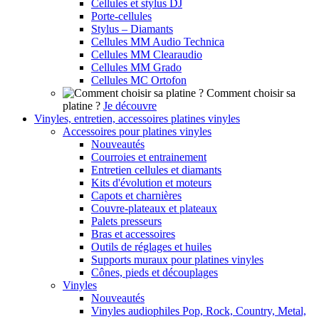
Cellules et stylus DJ
Porte-cellules
Stylus – Diamants
Cellules MM Audio Technica
Cellules MM Clearaudio
Cellules MM Grado
Cellules MC Ortofon
Comment choisir sa
platine ?
Je découvre
Vinyles, entretien, accessoires platines vinyles
Accessoires pour platines vinyles
Nouveautés
Courroies et entrainement
Entretien cellules et diamants
Kits d'évolution et moteurs
Capots et charnières
Couvre-plateaux et plateaux
Palets presseurs
Bras et accessoires
Outils de réglages et huiles
Supports muraux pour platines vinyles
Cônes, pieds et découplages
Vinyles
Nouveautés
Vinyles audiophiles Pop, Rock, Country, Metal,