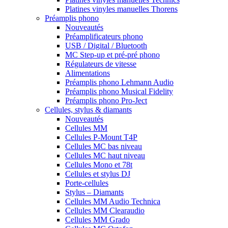
Platines vinyles manuelles Thorens
Préamplis phono
Nouveautés
Préamplificateurs phono
USB / Digital / Bluetooth
MC Step-up et pré-pré phono
Régulateurs de vitesse
Alimentations
Préamplis phono Lehmann Audio
Préamplis phono Musical Fidelity
Préamplis phono Pro-Ject
Cellules, stylus & diamants
Nouveautés
Cellules MM
Cellules P-Mount T4P
Cellules MC bas niveau
Cellules MC haut niveau
Cellules Mono et 78t
Cellules et stylus DJ
Porte-cellules
Stylus – Diamants
Cellules MM Audio Technica
Cellules MM Clearaudio
Cellules MM Grado