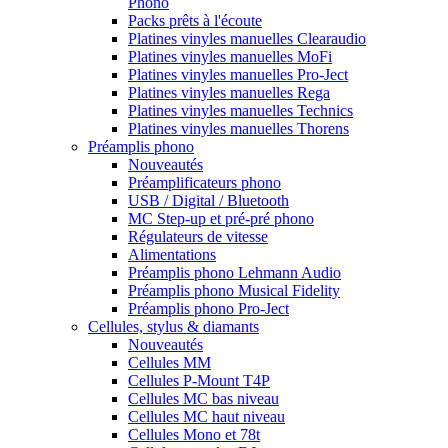
Phono
Packs prêts à l'écoute
Platines vinyles manuelles Clearaudio
Platines vinyles manuelles MoFi
Platines vinyles manuelles Pro-Ject
Platines vinyles manuelles Rega
Platines vinyles manuelles Technics
Platines vinyles manuelles Thorens
Préamplis phono
Nouveautés
Préamplificateurs phono
USB / Digital / Bluetooth
MC Step-up et pré-pré phono
Régulateurs de vitesse
Alimentations
Préamplis phono Lehmann Audio
Préamplis phono Musical Fidelity
Préamplis phono Pro-Ject
Cellules, stylus & diamants
Nouveautés
Cellules MM
Cellules P-Mount T4P
Cellules MC bas niveau
Cellules MC haut niveau
Cellules Mono et 78t