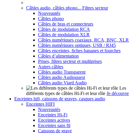
Câbles audio, câbles phono... Filtres secteur
Nouveautés
Câbles phono
Câbles de bras et connecteurs
Câbles de modulation RCA
Câbles de modulation XLR
Câbles numériques coaxiaux, RCA, BNC, XLR
Câbles numériques optiques, USB / RJ45
Câbles enceintes, fiches bananes et fourches
Câbles d’alimentation
Prises, filtres secteur et multiprises
Autres câbles
Câbles audio Transparent
Câbles audio Audioquest
Câbles audio Viard Audio
Les
différents types de câbles Hi-Fi et leur rôle
Je découvre
Enceintes hifi, caissons de graves, casques audio
Enceintes HIFI
Nouveautés
Enceintes Hi-Fi
Enceintes actives
Enceintes sans fil
Caissons de grave