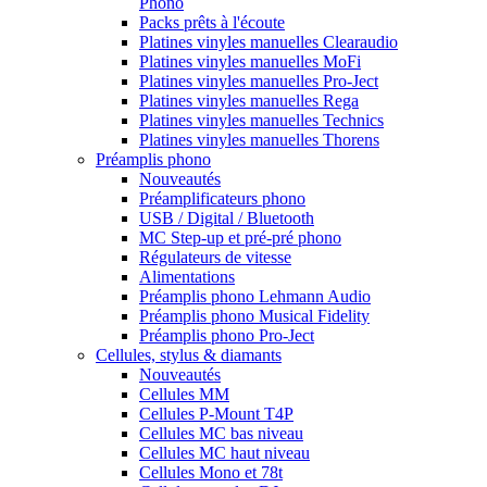
Phono
Packs prêts à l'écoute
Platines vinyles manuelles Clearaudio
Platines vinyles manuelles MoFi
Platines vinyles manuelles Pro-Ject
Platines vinyles manuelles Rega
Platines vinyles manuelles Technics
Platines vinyles manuelles Thorens
Préamplis phono
Nouveautés
Préamplificateurs phono
USB / Digital / Bluetooth
MC Step-up et pré-pré phono
Régulateurs de vitesse
Alimentations
Préamplis phono Lehmann Audio
Préamplis phono Musical Fidelity
Préamplis phono Pro-Ject
Cellules, stylus & diamants
Nouveautés
Cellules MM
Cellules P-Mount T4P
Cellules MC bas niveau
Cellules MC haut niveau
Cellules Mono et 78t