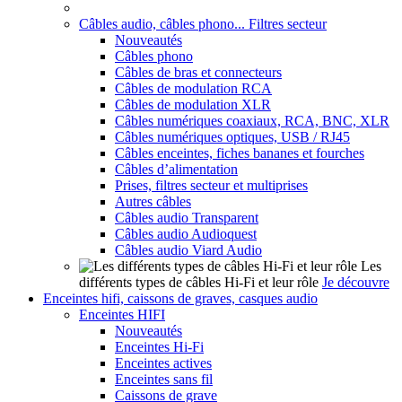
Câbles audio, câbles phono... Filtres secteur
Nouveautés
Câbles phono
Câbles de bras et connecteurs
Câbles de modulation RCA
Câbles de modulation XLR
Câbles numériques coaxiaux, RCA, BNC, XLR
Câbles numériques optiques, USB / RJ45
Câbles enceintes, fiches bananes et fourches
Câbles d’alimentation
Prises, filtres secteur et multiprises
Autres câbles
Câbles audio Transparent
Câbles audio Audioquest
Câbles audio Viard Audio
Les
différents types de câbles Hi-Fi et leur rôle
Je découvre
Enceintes hifi, caissons de graves, casques audio
Enceintes HIFI
Nouveautés
Enceintes Hi-Fi
Enceintes actives
Enceintes sans fil
Caissons de grave