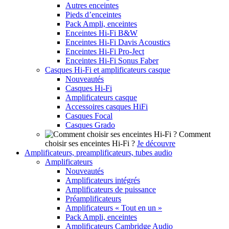
Autres enceintes
Pieds d’enceintes
Pack Ampli, enceintes
Enceintes Hi-Fi B&W
Enceintes Hi-Fi Davis Acoustics
Enceintes Hi-Fi Pro-Ject
Enceintes Hi-Fi Sonus Faber
Casques Hi-Fi et amplificateurs casque
Nouveautés
Casques Hi-Fi
Amplificateurs casque
Accessoires casques HiFi
Casques Focal
Casques Grado
Comment
choisir ses enceintes Hi-Fi ?
Je découvre
Amplificateurs, preamplificateurs, tubes audio
Amplificateurs
Nouveautés
Amplificateurs intégrés
Amplificateurs de puissance
Préamplificateurs
Amplificateurs « Tout en un »
Pack Ampli, enceintes
Amplificateurs Cambridge Audio