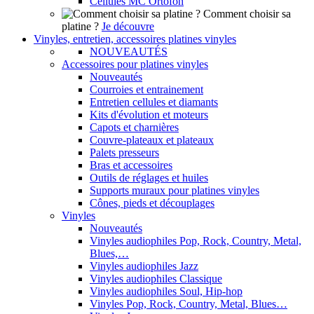
Cellules MC Ortofon
Comment choisir sa
platine ?
Je découvre
Vinyles, entretien, accessoires platines vinyles
NOUVEAUTÉS
Accessoires pour platines vinyles
Nouveautés
Courroies et entrainement
Entretien cellules et diamants
Kits d'évolution et moteurs
Capots et charnières
Couvre-plateaux et plateaux
Palets presseurs
Bras et accessoires
Outils de réglages et huiles
Supports muraux pour platines vinyles
Cônes, pieds et découplages
Vinyles
Nouveautés
Vinyles audiophiles Pop, Rock, Country, Metal,
Blues,…
Vinyles audiophiles Jazz
Vinyles audiophiles Classique
Vinyles audiophiles Soul, Hip-hop
Vinyles Pop, Rock, Country, Metal, Blues…