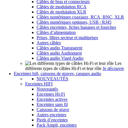
Câbles de bras et connecteurs
Câbles de modulation RCA
Câbles de modulation XLR
Câbles numériques coaxiaux, RCA, BNC, XLR
Câbles numériques optiques, USB / RJ45
Câbles enceintes, fiches bananes et fourches
Câbles d’alimentation
Prises, filtres secteur et multiprises
Autres câbles
Câbles audio Transparent
Câbles audio Audioquest
Câbles audio Viard Audio
Les
différents types de câbles Hi-Fi et leur rôle
Je découvre
Enceintes hifi, caissons de graves, casques audio
NOUVEAUTÉS
Enceintes HIFI
Nouveautés
Enceintes Hi-Fi
Enceintes actives
Enceintes sans fil
Caissons de grave
Autres enceintes
Pieds d’enceintes
Pack Ampli, enceintes