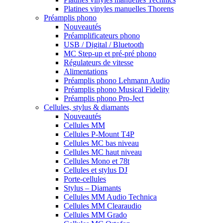
Platines vinyles manuelles Thorens
Préamplis phono
Nouveautés
Préamplificateurs phono
USB / Digital / Bluetooth
MC Step-up et pré-pré phono
Régulateurs de vitesse
Alimentations
Préamplis phono Lehmann Audio
Préamplis phono Musical Fidelity
Préamplis phono Pro-Ject
Cellules, stylus & diamants
Nouveautés
Cellules MM
Cellules P-Mount T4P
Cellules MC bas niveau
Cellules MC haut niveau
Cellules Mono et 78t
Cellules et stylus DJ
Porte-cellules
Stylus – Diamants
Cellules MM Audio Technica
Cellules MM Clearaudio
Cellules MM Grado