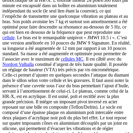
démocratique de la HR-X. L’énorme moteur 24 pôles/300 tours par
minute est encapsulé dans un boîtier en aluminium totalement
indépendant du socle (le seul lien étant la courroie), ce qui
l’empêche de transmettre une quelconque vibration au plateau et au
bras. Son poids avoisine les 7 kg et surtout son amortissement a été
optimisé pour faire descendre sa résonance au-dessous de 5 Hz, ce
qui est bien en dessous de la fréquence que peut reproduire une
cellule
. Le bras est le remarquable unipivot « JMWI 10.5 i ». C’est
une version améliorée en 10 pouces du JMW 9 Signature. En réalité,
sa longueur a été augmentée de 12 mm par rapport à un 10 pouces
standard. Sa masse a été augmentée et optimisée pour permettre de
l’associer avec le maximum de
cellules MC
. Il est câblé avec du
Nordost Valhalla
constitué d’argent de très haute qualité. Il possède
un réglage de hauteur (VTA) très précis par vis micrométrique.
Celle-ci permet d’ajuster en quelques secondes l’attaque du diamant
dans le sillon selon votre cellule et les gravures. Il faut aussi noter la
présence d’une cuvette sous l’axe du bras permettant l’ajout d’huile,
servant à l’amortissement de celui-ci. Le plateau, comme celui de la
HR-X, est en acrylique. Il est usiné, poli et rectifié avec la plus
grande précision. Il intègre un imposant pivot inversé en acier
reposant sur une bille en composite (Teflon/Delrin). Le socle est
composé d’une épaisse plaque en aluminium poli intercalée entre
deux plaques d’acrylique noir poli du plus bel effet. Le tout repose
sur quatre imposants cônes en aluminium découplés par un joint en
silicone, qui permettent d’évacuer les vibrations et de régler