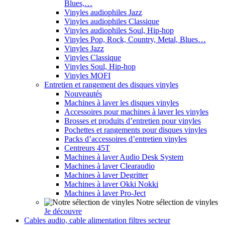
Blues,…
Vinyles audiophiles Jazz
Vinyles audiophiles Classique
Vinyles audiophiles Soul, Hip-hop
Vinyles Pop, Rock, Country, Metal, Blues…
Vinyles Jazz
Vinyles Classique
Vinyles Soul, Hip-hop
Vinyles MOFI
Entretien et rangement des disques vinyles
Nouveautés
Machines à laver les disques vinyles
Accessoires pour machines à laver les vinyles
Brosses et produits d’entretien pour vinyles
Pochettes et rangements pour disques vinyles
Packs d’accessoires d’entretien vinyles
Centreurs 45T
Machines à laver Audio Desk System
Machines à laver Clearaudio
Machines à laver Degritter
Machines à laver Okki Nokki
Machines à laver Pro-Ject
Notre sélection de vinyles
Je découvre
Cables audio, cable alimentation filtres secteur