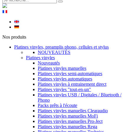
Nos produits
Platines vinyles, preamplis phono, cellules et stylus
NOUVEAUTÉS
Platines vinyles
Nouveautés
Platines vinyles manuelles
Platines vinyles semi-automatiques
Platines vinyles automatiques
Platines vinyles à entrainement direct
Platines vinyles "tout-en-un"
Platines vinyles USB / Digitales / Bluetooth /
Phono
Packs prêts à l'écoute
Platines vinyles manuelles Clearaudio
Platines vinyles manuelles MoFi
Platines vinyles manuelles Pro-Ject
Platines vinyles manuelles Rega
Platines vinyles manuelles Technics