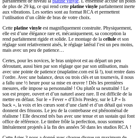
parfaitement de niveau la
platine vinyle
. L’ensemble accuse un poids
de plus de 29 kg, ce qui rend cette
platine vinyle
parfaitement inerte
aux vibrations. Les sorties sont au format RCA et permettent
l’utilisation d’un câble de bras de votre choix.
Cette
platine vinyle
est magnifiquement construite. Physiquement,
elle est d’une élégance rare et, mécaniquement, sa conception la
rend parfaitement rigide et solide. Le montage de la
cellule
et son
réglage sont relativement aisés, le réglage latéral l’est un peu moins,
mais avec un peu de patience…
Certes, pour les novices, le bras unipivot est au départ un peu
déroutant, aussi bien par son réglage que par son utilisation, mais
avec une pointe de patience (maplatine.com est là !), tout rentre dans
l’ordre. Avec une balance, deux ou trois clés et un tournevis, il nous
a fallu une ½ heure pour sa mise en œuvre ! Dès les premières
mesures, elle impose sa personnalité ! Ou plutôt sa neutralité ! Le
son est propre, ouvert et d’un naturel assez rare. Il est difficile de la
mettre en défaut. Sur le « Fever » d’Elvis Presley, sur le LP « Is
back », la voix et les cœurs sont d’une clarté et d’un détail qui vous
donnent des frissons. Le jeu de la contrebasse est phénoménal de
réalisme ! Elle descend très bas avec une tenue et un sustain qui font
office de référence. Le timbre frôle la perfection, nous sommes
littéralement projetés à la fin des années 50 dans les studios RCA !
Cette Aries 3 nous a donné avec chaque disque un maximum de