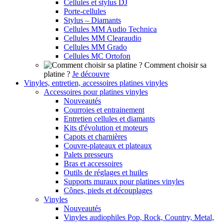
Cellules et stylus DJ
Porte-cellules
Stylus – Diamants
Cellules MM Audio Technica
Cellules MM Clearaudio
Cellules MM Grado
Cellules MC Ortofon
Comment choisir sa
platine ?
Je découvre
Vinyles, entretien, accessoires platines vinyles
Accessoires pour platines vinyles
Nouveautés
Courroies et entrainement
Entretien cellules et diamants
Kits d'évolution et moteurs
Capots et charnières
Couvre-plateaux et plateaux
Palets presseurs
Bras et accessoires
Outils de réglages et huiles
Supports muraux pour platines vinyles
Cônes, pieds et découplages
Vinyles
Nouveautés
Vinyles audiophiles Pop, Rock, Country, Metal,