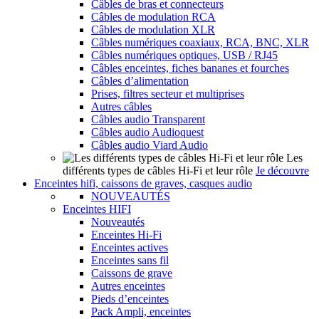
Câbles de bras et connecteurs
Câbles de modulation RCA
Câbles de modulation XLR
Câbles numériques coaxiaux, RCA, BNC, XLR
Câbles numériques optiques, USB / RJ45
Câbles enceintes, fiches bananes et fourches
Câbles d’alimentation
Prises, filtres secteur et multiprises
Autres câbles
Câbles audio Transparent
Câbles audio Audioquest
Câbles audio Viard Audio
Les
différents types de câbles Hi-Fi et leur rôle
Je découvre
Enceintes hifi, caissons de graves, casques audio
NOUVEAUTÉS
Enceintes HIFI
Nouveautés
Enceintes Hi-Fi
Enceintes actives
Enceintes sans fil
Caissons de grave
Autres enceintes
Pieds d’enceintes
Pack Ampli, enceintes