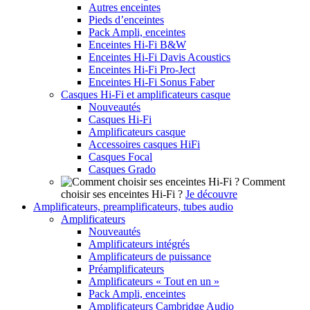
Autres enceintes
Pieds d’enceintes
Pack Ampli, enceintes
Enceintes Hi-Fi B&W
Enceintes Hi-Fi Davis Acoustics
Enceintes Hi-Fi Pro-Ject
Enceintes Hi-Fi Sonus Faber
Casques Hi-Fi et amplificateurs casque
Nouveautés
Casques Hi-Fi
Amplificateurs casque
Accessoires casques HiFi
Casques Focal
Casques Grado
Comment
choisir ses enceintes Hi-Fi ?
Je découvre
Amplificateurs, preamplificateurs, tubes audio
Amplificateurs
Nouveautés
Amplificateurs intégrés
Amplificateurs de puissance
Préamplificateurs
Amplificateurs « Tout en un »
Pack Ampli, enceintes
Amplificateurs Cambridge Audio