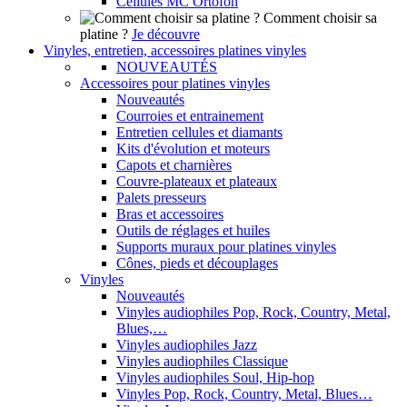
Cellules MC Ortofon
Comment choisir sa
platine ?
Je découvre
Vinyles, entretien, accessoires platines vinyles
NOUVEAUTÉS
Accessoires pour platines vinyles
Nouveautés
Courroies et entrainement
Entretien cellules et diamants
Kits d'évolution et moteurs
Capots et charnières
Couvre-plateaux et plateaux
Palets presseurs
Bras et accessoires
Outils de réglages et huiles
Supports muraux pour platines vinyles
Cônes, pieds et découplages
Vinyles
Nouveautés
Vinyles audiophiles Pop, Rock, Country, Metal,
Blues,…
Vinyles audiophiles Jazz
Vinyles audiophiles Classique
Vinyles audiophiles Soul, Hip-hop
Vinyles Pop, Rock, Country, Metal, Blues…