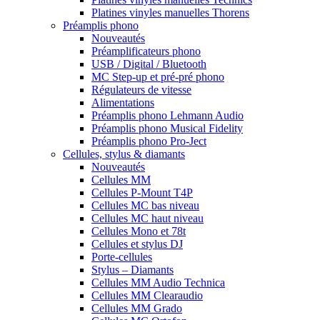
Platines vinyles manuelles Thorens
Préamplis phono
Nouveautés
Préamplificateurs phono
USB / Digital / Bluetooth
MC Step-up et pré-pré phono
Régulateurs de vitesse
Alimentations
Préamplis phono Lehmann Audio
Préamplis phono Musical Fidelity
Préamplis phono Pro-Ject
Cellules, stylus & diamants
Nouveautés
Cellules MM
Cellules P-Mount T4P
Cellules MC bas niveau
Cellules MC haut niveau
Cellules Mono et 78t
Cellules et stylus DJ
Porte-cellules
Stylus – Diamants
Cellules MM Audio Technica
Cellules MM Clearaudio
Cellules MM Grado