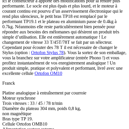
ici le constructeur à apporté des modifications pour la rendre plus
performante. Le socle est plus épais et plus lourd, et le moteur à
courant continu est pourvu d’un asservissement électronique qui le
rend plus silencieux, le petit bras TP18 est remplacé par le
performant TP19.1 et le plateau en aluminium passe de 0.4kg à
0.7kg. Néanmoins elle reste particulièrement bien pensée pour
répondre aux besoins des mélomanes qui désirent un produit très
simple d’utilisation. Elle est entièrement automatique ! Le
changement de vitesse 33 T/45T/78T se fait par un sélecteur.
Cependant pour écouter des 78 T il est nécessaire de changer le
Stylus (option :
Ortofon Stylus 78
). Vous la sortez de son emballage,
vous la branchez sur votre amplificateur (entrée Phono !) et vous
profitez instantanément de vos enregistrement analogique ! Un
produit simple, pratique et polyvalent et performant, livré avec une
excellente cellule
Ortofon OM10
Franck
Platine analogique à entraînement par courroie
Moteur synchrone
Trois vitesses : 33 / 45 / 78 tr/min
Diamètre du plateau 304 mm, poids 0,8 kg,
non magnétique
Bras type TP 19.
Cellule Ortofon OMB10