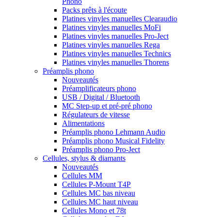
Phono
Packs prêts à l'écoute
Platines vinyles manuelles Clearaudio
Platines vinyles manuelles MoFi
Platines vinyles manuelles Pro-Ject
Platines vinyles manuelles Rega
Platines vinyles manuelles Technics
Platines vinyles manuelles Thorens
Préamplis phono
Nouveautés
Préamplificateurs phono
USB / Digital / Bluetooth
MC Step-up et pré-pré phono
Régulateurs de vitesse
Alimentations
Préamplis phono Lehmann Audio
Préamplis phono Musical Fidelity
Préamplis phono Pro-Ject
Cellules, stylus & diamants
Nouveautés
Cellules MM
Cellules P-Mount T4P
Cellules MC bas niveau
Cellules MC haut niveau
Cellules Mono et 78t