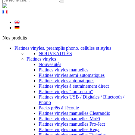
Nos produits
Platines vinyles, preamplis phono, cellules et stylus
NOUVEAUTÉS
Platines vinyles
Nouveautés
Platines vinyles manuelles
Platines vinyles semi-automatiques
Platines vinyles automatiques
Platines vinyles à entrainement direct
Platines vinyles "tout-en-un"
Platines vinyles USB / Digitales / Bluetooth /
Phono
Packs prêts à l'écoute
Platines vinyles manuelles Clearaudio
Platines vinyles manuelles MoFi
Platines vinyles manuelles Pro-Ject
Platines vinyles manuelles Rega
Platines vinyles manuelles Technics