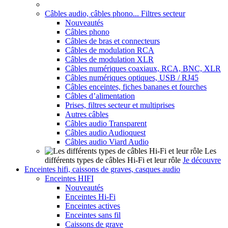
Câbles audio, câbles phono... Filtres secteur
Nouveautés
Câbles phono
Câbles de bras et connecteurs
Câbles de modulation RCA
Câbles de modulation XLR
Câbles numériques coaxiaux, RCA, BNC, XLR
Câbles numériques optiques, USB / RJ45
Câbles enceintes, fiches bananes et fourches
Câbles d’alimentation
Prises, filtres secteur et multiprises
Autres câbles
Câbles audio Transparent
Câbles audio Audioquest
Câbles audio Viard Audio
Les
différents types de câbles Hi-Fi et leur rôle
Je découvre
Enceintes hifi, caissons de graves, casques audio
Enceintes HIFI
Nouveautés
Enceintes Hi-Fi
Enceintes actives
Enceintes sans fil
Caissons de grave