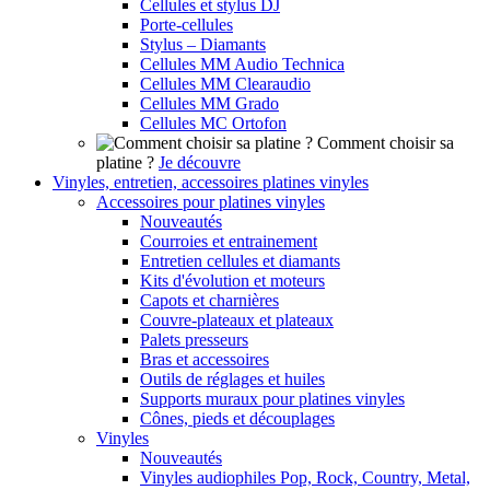
Cellules et stylus DJ
Porte-cellules
Stylus – Diamants
Cellules MM Audio Technica
Cellules MM Clearaudio
Cellules MM Grado
Cellules MC Ortofon
Comment choisir sa
platine ?
Je découvre
Vinyles, entretien, accessoires platines vinyles
Accessoires pour platines vinyles
Nouveautés
Courroies et entrainement
Entretien cellules et diamants
Kits d'évolution et moteurs
Capots et charnières
Couvre-plateaux et plateaux
Palets presseurs
Bras et accessoires
Outils de réglages et huiles
Supports muraux pour platines vinyles
Cônes, pieds et découplages
Vinyles
Nouveautés
Vinyles audiophiles Pop, Rock, Country, Metal,