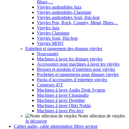
Blues,…
Vinyles audiophiles Jazz
Vinyles audiophiles Classique
Vinyles audiophiles Soul, Hip-hop
Vinyles Pop, Rock, Country, Metal, Blues…
Vinyles Jazz
Vinyles Classique
Vinyles Soul, Hip-hop
Vinyles MOFI
Entretien et rangement des disques vinyles
Nouveautés
Machines à laver les disques vinyles
Accessoires pour machines à laver les vinyles
Brosses et produits d’entretien pour vinyles
Pochettes et rangements pour disques vinyles
Packs d’accessoires d’entretien vinyles
Centreurs 45T
Machines à laver Audio Desk System
Machines à laver Clearaudio
Machines à laver Degritter
Machines à laver Okki Nokki
Machines à laver Pro-Ject
Notre sélection de vinyles
Je découvre
Cables audio, cable alimentation filtres secteur