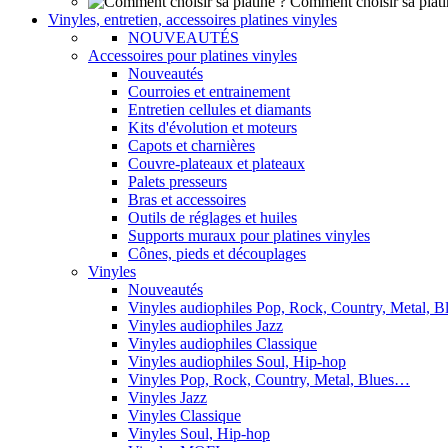
Comment choisir sa plati
Vinyles, entretien, accessoires platines vinyles
NOUVEAUTÉS
Accessoires pour platines vinyles
Nouveautés
Courroies et entrainement
Entretien cellules et diamants
Kits d'évolution et moteurs
Capots et charnières
Couvre-plateaux et plateaux
Palets presseurs
Bras et accessoires
Outils de réglages et huiles
Supports muraux pour platines vinyles
Cônes, pieds et découplages
Vinyles
Nouveautés
Vinyles audiophiles Pop, Rock, Country, Metal, 
Vinyles audiophiles Jazz
Vinyles audiophiles Classique
Vinyles audiophiles Soul, Hip-hop
Vinyles Pop, Rock, Country, Metal, Blues…
Vinyles Jazz
Vinyles Classique
Vinyles Soul, Hip-hop