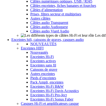
Câbles numériques optiques, USB / RJ45
Câbles enceintes, fiches bananes et fourches
Câbles d’alimentation
Prises, filtres secteur et multiprises
Autres câbles
Câbles audio Transparent
Câbles audio Audioquest
Câbles audio Viard Audio
Les dif
Enceintes hifi, caissons de graves, casques audio
NOUVEAUTÉS
Enceintes HIFI
Nouveautés
Enceintes Hi-Fi
Enceintes actives
Enceintes sans fil
Caissons de grave
Autres enceintes
Pieds d’enceintes
Pack Ampli, enceintes
Enceintes Hi-Fi B&W
Enceintes Hi-Fi Davis Acoustics
Enceintes Hi-Fi Pro-Ject
Enceintes Hi-Fi Sonus Faber
Casques Hi-Fi et amplificateurs casque