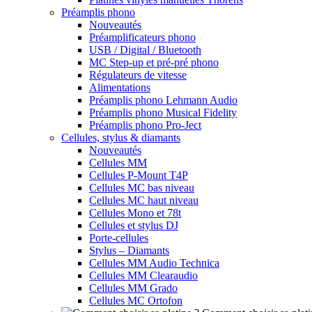
Préamplis phono
Nouveautés
Préamplificateurs phono
USB / Digital / Bluetooth
MC Step-up et pré-pré phono
Régulateurs de vitesse
Alimentations
Préamplis phono Lehmann Audio
Préamplis phono Musical Fidelity
Préamplis phono Pro-Ject
Cellules, stylus & diamants
Nouveautés
Cellules MM
Cellules P-Mount T4P
Cellules MC bas niveau
Cellules MC haut niveau
Cellules Mono et 78t
Cellules et stylus DJ
Porte-cellules
Stylus – Diamants
Cellules MM Audio Technica
Cellules MM Clearaudio
Cellules MM Grado
Cellules MC Ortofon