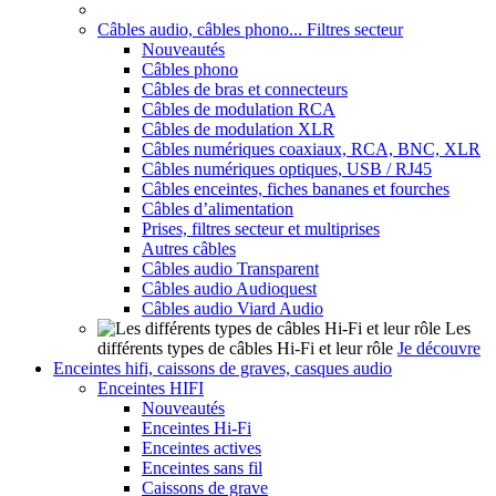
Câbles audio, câbles phono... Filtres secteur
Nouveautés
Câbles phono
Câbles de bras et connecteurs
Câbles de modulation RCA
Câbles de modulation XLR
Câbles numériques coaxiaux, RCA, BNC, XLR
Câbles numériques optiques, USB / RJ45
Câbles enceintes, fiches bananes et fourches
Câbles d’alimentation
Prises, filtres secteur et multiprises
Autres câbles
Câbles audio Transparent
Câbles audio Audioquest
Câbles audio Viard Audio
Les
différents types de câbles Hi-Fi et leur rôle
Je découvre
Enceintes hifi, caissons de graves, casques audio
Enceintes HIFI
Nouveautés
Enceintes Hi-Fi
Enceintes actives
Enceintes sans fil
Caissons de grave