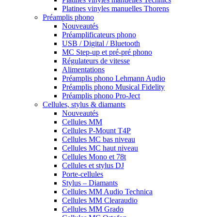
Platines vinyles manuelles Thorens
Préamplis phono
Nouveautés
Préamplificateurs phono
USB / Digital / Bluetooth
MC Step-up et pré-pré phono
Régulateurs de vitesse
Alimentations
Préamplis phono Lehmann Audio
Préamplis phono Musical Fidelity
Préamplis phono Pro-Ject
Cellules, stylus & diamants
Nouveautés
Cellules MM
Cellules P-Mount T4P
Cellules MC bas niveau
Cellules MC haut niveau
Cellules Mono et 78t
Cellules et stylus DJ
Porte-cellules
Stylus – Diamants
Cellules MM Audio Technica
Cellules MM Clearaudio
Cellules MM Grado