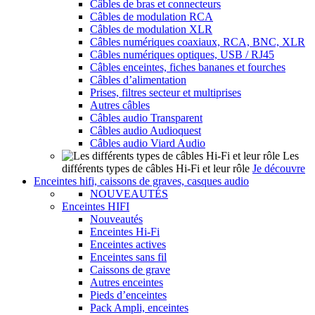
Câbles de bras et connecteurs
Câbles de modulation RCA
Câbles de modulation XLR
Câbles numériques coaxiaux, RCA, BNC, XLR
Câbles numériques optiques, USB / RJ45
Câbles enceintes, fiches bananes et fourches
Câbles d’alimentation
Prises, filtres secteur et multiprises
Autres câbles
Câbles audio Transparent
Câbles audio Audioquest
Câbles audio Viard Audio
Les
différents types de câbles Hi-Fi et leur rôle
Je découvre
Enceintes hifi, caissons de graves, casques audio
NOUVEAUTÉS
Enceintes HIFI
Nouveautés
Enceintes Hi-Fi
Enceintes actives
Enceintes sans fil
Caissons de grave
Autres enceintes
Pieds d’enceintes
Pack Ampli, enceintes