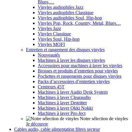
Blues,…
Vinyles audiophiles Jazz
Vinyles audiophiles Classique
Vinyles audiophiles Soul, Hip-hop
Vinyles Pop, Rock, Country, Metal, Blues…
Vinyles Jazz
Vinyles Classique
Vinyles Soul, Hip-hop
Vinyles MOFI
Entretien et rangement des disques vinyles
Nouveautés
Machines à laver les disques vinyles
Accessoires pour machines à laver les vinyles
Brosses et produits d’entretien pour vinyles
Pochettes et rangements pour disques vinyles
Packs d’accessoires d’entretien vinyles
Centreurs 45T
Machines à laver Audio Desk System
Machines à laver Clearaudio
Machines à laver Degritter
Machines à laver Okki Nokki
Machines à laver Pro-Ject
Notre sélection de vinyles
Je découvre
Cables audio, cable alimentation filtres secteur