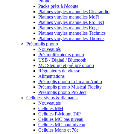
Phono
Packs prêts à l'écoute
Platines vinyles manuelles Clearaudio
Platines vinyles manuelles MoFi
Platines vinyles manuelles Pro-Ject
Platines vinyles manuelles Rega
Platines vinyles manuelles Technics
Platines vinyles manuelles Thorens
Préamplis phono
Nouveautés
Préamplificateurs phono
USB / Digital / Bluetooth
MC Step-up et pré-pré phono
Régulateurs de vitesse
Alimentations
Préamplis phono Lehmann Audio
Préamplis phono Musical Fidelity
Préamplis phono Pro-Ject
Cellules, stylus & diamants
Nouveautés
Cellules MM
Cellules P-Mount T4P
Cellules MC bas niveau
Cellules MC haut niveau
Cellules Mono et 78t