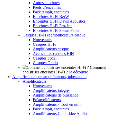
Autres enceintes
Pieds d’enceintes
Pack Ampli, enceintes
Enceintes Hi-Fi B&W
Enceintes Hi-Fi Davis Acoustics
Enceintes Hi-Fi Pro-Ject
Enceintes Hi-Fi Sonus Faber
Casques Hi-Fi et amplificateurs casque
Nouveautés
Casques Hi-Fi
Amplificateurs casque
Accessoires casques HiFi
Casques Focal
Casques Grado
Comment
choisir ses enceintes Hi-Fi ?
Je découvre
Amplificateurs, preamplificateurs, tubes audio
Amplificateurs
Nouveautés
Amplificateurs intégrés
Amplificateurs de puissance
Préamplificateurs
Amplificateurs « Tout en un »
Pack Ampli, enceintes
Amplificateurs Cambridge Audio