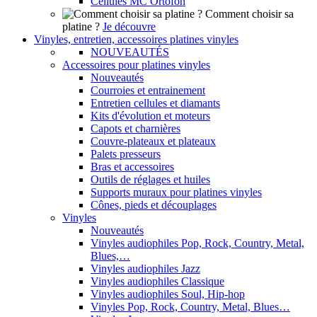
Cellules MC Ortofon
Comment choisir sa
platine ?
Je découvre
Vinyles, entretien, accessoires platines vinyles
NOUVEAUTÉS
Accessoires pour platines vinyles
Nouveautés
Courroies et entrainement
Entretien cellules et diamants
Kits d'évolution et moteurs
Capots et charnières
Couvre-plateaux et plateaux
Palets presseurs
Bras et accessoires
Outils de réglages et huiles
Supports muraux pour platines vinyles
Cônes, pieds et découplages
Vinyles
Nouveautés
Vinyles audiophiles Pop, Rock, Country, Metal,
Blues,…
Vinyles audiophiles Jazz
Vinyles audiophiles Classique
Vinyles audiophiles Soul, Hip-hop
Vinyles Pop, Rock, Country, Metal, Blues…