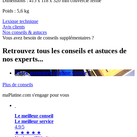
Dimensions : 415 x 118 x 320 mm couvercle fermé
Poids : 5,6 kg
Lexique technique
Avis clients
Nos conseils & astuces
Vous avez besoin de conseils supplémentaires ?
Retrouvez tous les conseils et astuces de
nos experts...
Votre première platine vinyle !
Plus de conseils
maPlatine.com s'engage pour vous
Le meilleur conseil
Le meilleur service
4.9
/5
★
★
★
★
★