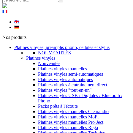
Nos produits
Platines vinyles, preamplis phono, cellules et stylus
NOUVEAUTÉS
Platines vinyles
Nouveautés
Platines vinyles manuelles
Platines vinyles semi-automatiques
Platines vinyles automatiques
Platines vinyles à entrainement direct
Platines vinyles "tout-en-un"
Platines vinyles USB / Digitales / Bluetooth /
Phono
Packs prêts à l'écoute
Platines vinyles manuelles Clearaudio
Platines vinyles manuelles MoFi
Platines vinyles manuelles Pro-Ject
Platines vinyles manuelles Rega
Platines vinyles manuelles Technics