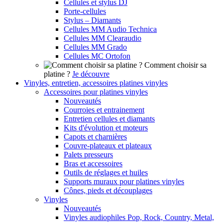
Cellules et stylus DJ
Porte-cellules
Stylus – Diamants
Cellules MM Audio Technica
Cellules MM Clearaudio
Cellules MM Grado
Cellules MC Ortofon
Comment choisir sa
platine ?
Je découvre
Vinyles, entretien, accessoires platines vinyles
Accessoires pour platines vinyles
Nouveautés
Courroies et entrainement
Entretien cellules et diamants
Kits d'évolution et moteurs
Capots et charnières
Couvre-plateaux et plateaux
Palets presseurs
Bras et accessoires
Outils de réglages et huiles
Supports muraux pour platines vinyles
Cônes, pieds et découplages
Vinyles
Nouveautés
Vinyles audiophiles Pop, Rock, Country, Metal,