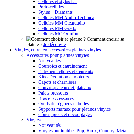
Cellules et stylus DJ
Porte-cellules
Stylus – Diamants
Cellules MM Audio Technica
Cellules MM Clearaudio
Cellules MM Grado
Cellules MC Ortofon
Comment choisir sa
platine ?
Je découvre
Vinyles, entretien, accessoires platines vinyles
Accessoires pour platines vinyles
Nouveautés
Courroies et entrainement
Entretien cellules et diamants
Kits d'évolution et moteurs
Capots et charnières
Couvre-plateaux et plateaux
Palets presseurs
Bras et accessoires
Outils de réglages et huiles
Supports muraux pour platines vinyles
Cônes, pieds et découplages
Vinyles
Nouveautés
Vinyles audiophiles Pop, Rock, Country, Metal,