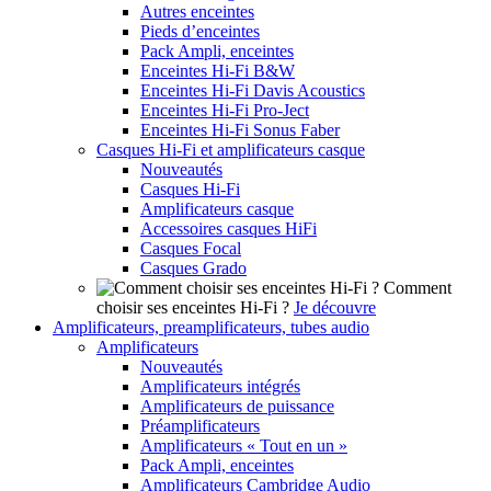
Autres enceintes
Pieds d’enceintes
Pack Ampli, enceintes
Enceintes Hi-Fi B&W
Enceintes Hi-Fi Davis Acoustics
Enceintes Hi-Fi Pro-Ject
Enceintes Hi-Fi Sonus Faber
Casques Hi-Fi et amplificateurs casque
Nouveautés
Casques Hi-Fi
Amplificateurs casque
Accessoires casques HiFi
Casques Focal
Casques Grado
Comment
choisir ses enceintes Hi-Fi ?
Je découvre
Amplificateurs, preamplificateurs, tubes audio
Amplificateurs
Nouveautés
Amplificateurs intégrés
Amplificateurs de puissance
Préamplificateurs
Amplificateurs « Tout en un »
Pack Ampli, enceintes
Amplificateurs Cambridge Audio