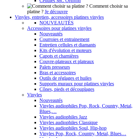
Cellules MC Ortofon
Comment choisir sa
platine ?
Je découvre
Vinyles, entretien, accessoires platines vinyles
NOUVEAUTÉS
Accessoires pour platines vinyles
Nouveautés
Courroies et entrainement
Entretien cellules et diamants
Kits d'évolution et moteurs
Capots et charnières
Couvre-plateaux et plateaux
Palets presseurs
Bras et accessoires
Outils de réglages et huiles
Supports muraux pour platines vinyles
Cônes, pieds et découplages
Vinyles
Nouveautés
Vinyles audiophiles Pop, Rock, Country, Metal,
Blues,…
Vinyles audiophiles Jazz
Vinyles audiophiles Classique
Vinyles audiophiles Soul, Hip-hop
Vinyles Pop, Rock, Country, Metal, Blues…