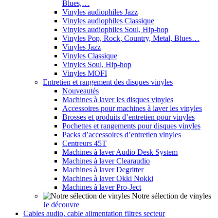
Blues,…
Vinyles audiophiles Jazz
Vinyles audiophiles Classique
Vinyles audiophiles Soul, Hip-hop
Vinyles Pop, Rock, Country, Metal, Blues…
Vinyles Jazz
Vinyles Classique
Vinyles Soul, Hip-hop
Vinyles MOFI
Entretien et rangement des disques vinyles
Nouveautés
Machines à laver les disques vinyles
Accessoires pour machines à laver les vinyles
Brosses et produits d’entretien pour vinyles
Pochettes et rangements pour disques vinyles
Packs d’accessoires d’entretien vinyles
Centreurs 45T
Machines à laver Audio Desk System
Machines à laver Clearaudio
Machines à laver Degritter
Machines à laver Okki Nokki
Machines à laver Pro-Ject
Notre sélection de vinyles
Je découvre
Cables audio, cable alimentation filtres secteur