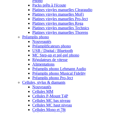
Phono
Packs prêts à l'écoute
Platines vinyles manuelles Clearaudio
Platines vinyles manuelles MoFi
Platines vinyles manuelles Pro-Ject
Platines vinyles manuelles Rega
Platines vinyles manuelles Technics
Platines vinyles manuelles Thorens
Préamplis phono
Nouveautés
Préamplificateurs phono
USB / Digital / Bluetooth
MC Step-up et pré-pré phono
Régulateurs de vitesse
Alimentations
Préamplis phono Lehmann Audio
Préamplis phono Musical Fidelity
Préamplis phono Pro-Ject
Cellules, stylus & diamants
Nouveautés
Cellules MM
Cellules P-Mount T4P
Cellules MC bas niveau
Cellules MC haut niveau
Cellules Mono et 78t