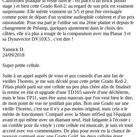
Californien pratique la vente directe - en place d'un Brick phono
stage ) et bien cette Grado Red-2, au regard de son prix est vraiment
surprenante. Elle mérite vraiment un 5/5 et peut être envisagée
comme point de départ d'un système audiophile cohérent et d'un prix
raisonnable. Pour ma part je l'utilise sur ma 2ème platine et depuis le
changement de Préamp, quelques ajustement dans le choix des
câbles, elle n'a plus a rougir de la comparaison avec ma Planar 3 et
sa Dynavector DV10X5 , c'est dire !
Yannick D.
24/09/2018
Super petite cellule.
Suite à un appel auprès de vous et aux conseils d'un ami fan de
vieilles Thorens, je me suis décidé pour cette petite Grado Red-2.
J'étais plutôt parti sur une cellule un peu plus chère afin de finaliser
la remise en état et upgrade d'une TD165 sauvée d'une déchèterie,
mais le bras TP11, sans être aussi mauvais que l'on veut bien le dire,
de mon point de vue ne justifiait pas plus. Bon une Grado sur une
vieille Thorens, c'est sur il n'y a pas moins original, mais cela a le
mérite de fonctionner. Comparé avec la Shure m95ed qui l'équipait
avant et qui même avec un diamant neuf, était fatigante à l'écoute (
un comble pour du vinyle ) cette cellule est musicale, je suis en total
accord avec vos commentaires. De plus pour avoir eu la chance de
pouvoir comparé avec une Grado Gold, les deux cellules étant