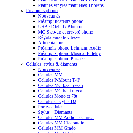
Platines vinyles manuelles Thorens
Préamplis phono
Nouveautés
Préamplificateurs phono
USB / Digital / Bluetooth
MC Step-up et pré-pré phono
Régulateurs de vitesse
Alimentations
Préamplis phono Lehmann Audio
Préamplis phono Musical Fidelity
Préamplis phono Pro-Ject
Cellules, stylus & diamants
Nouveautés
Cellules MM
Cellules P-Mount T4P
Cellules MC bas niveau
Cellules MC haut niveau
Cellules Mono et 78t
Cellules et stylus DJ
Porte-cellules
Stylus – Diamants
Cellules MM Audio Technica
Cellules MM Clearaudio
Cellules MM Grado