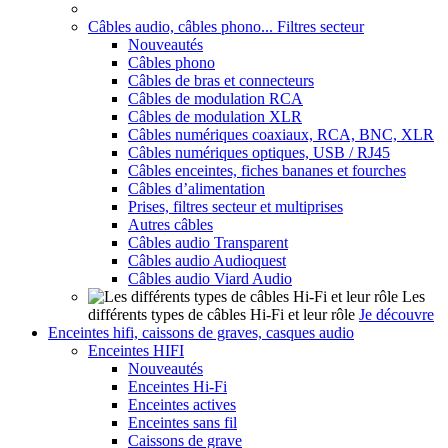
Câbles audio, câbles phono... Filtres secteur
Nouveautés
Câbles phono
Câbles de bras et connecteurs
Câbles de modulation RCA
Câbles de modulation XLR
Câbles numériques coaxiaux, RCA, BNC, XLR
Câbles numériques optiques, USB / RJ45
Câbles enceintes, fiches bananes et fourches
Câbles d’alimentation
Prises, filtres secteur et multiprises
Autres câbles
Câbles audio Transparent
Câbles audio Audioquest
Câbles audio Viard Audio
Les
différents types de câbles Hi-Fi et leur rôle
Je découvre
Enceintes hifi, caissons de graves, casques audio
Enceintes HIFI
Nouveautés
Enceintes Hi-Fi
Enceintes actives
Enceintes sans fil
Caissons de grave