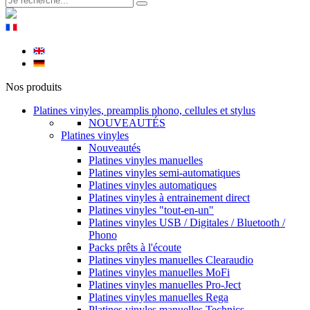
Nos produits
Platines vinyles, preamplis phono, cellules et stylus
NOUVEAUTÉS
Platines vinyles
Nouveautés
Platines vinyles manuelles
Platines vinyles semi-automatiques
Platines vinyles automatiques
Platines vinyles à entrainement direct
Platines vinyles "tout-en-un"
Platines vinyles USB / Digitales / Bluetooth /
Phono
Packs prêts à l'écoute
Platines vinyles manuelles Clearaudio
Platines vinyles manuelles MoFi
Platines vinyles manuelles Pro-Ject
Platines vinyles manuelles Rega
Platines vinyles manuelles Technics