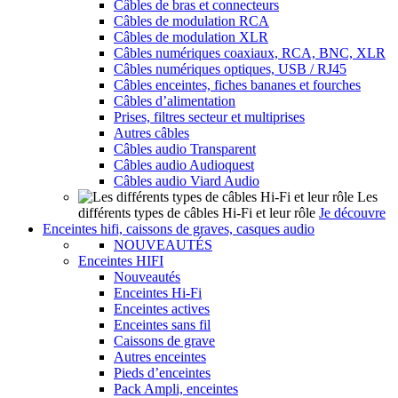
Câbles de bras et connecteurs
Câbles de modulation RCA
Câbles de modulation XLR
Câbles numériques coaxiaux, RCA, BNC, XLR
Câbles numériques optiques, USB / RJ45
Câbles enceintes, fiches bananes et fourches
Câbles d’alimentation
Prises, filtres secteur et multiprises
Autres câbles
Câbles audio Transparent
Câbles audio Audioquest
Câbles audio Viard Audio
Les
différents types de câbles Hi-Fi et leur rôle
Je découvre
Enceintes hifi, caissons de graves, casques audio
NOUVEAUTÉS
Enceintes HIFI
Nouveautés
Enceintes Hi-Fi
Enceintes actives
Enceintes sans fil
Caissons de grave
Autres enceintes
Pieds d’enceintes
Pack Ampli, enceintes