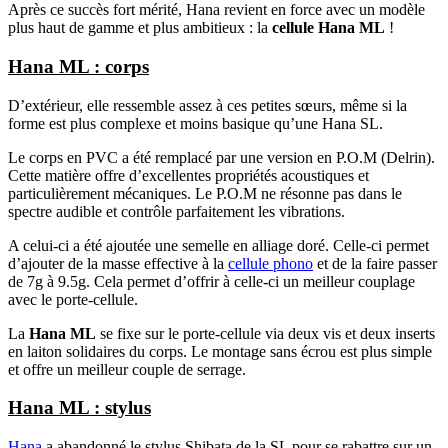
Après ce succès fort mérité, Hana revient en force avec un modèle
plus haut de gamme et plus ambitieux : la
cellule Hana ML
!
Hana ML : corps
D’extérieur, elle ressemble assez à ces petites sœurs, même si la
forme est plus complexe et moins basique qu’une Hana SL.
Le corps en PVC a été remplacé par une version en P.O.M (Delrin).
Cette matière offre d’excellentes propriétés acoustiques et
particulièrement mécaniques. Le P.O.M ne résonne pas dans le
spectre audible et contrôle parfaitement les vibrations.
A celui-ci a été ajoutée une semelle en alliage doré. Celle-ci permet
d’ajouter de la masse effective à la
cellule phono
et de la faire passer
de 7g à 9.5g. Cela permet d’offrir à celle-ci un meilleur couplage
avec le porte-cellule.
La
Hana ML
se fixe sur le porte-cellule via deux vis et deux inserts
en laiton solidaires du corps. Le montage sans écrou est plus simple
et offre un meilleur couple de serrage.
Hana ML : stylus
Hana
a abandonné le stylus Shibata de la SL pour se rabattre sur un