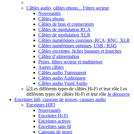
Câbles audio, câbles phono... Filtres secteur
Nouveautés
Câbles phono
Câbles de bras et connecteurs
Câbles de modulation RCA
Câbles de modulation XLR
Câbles numériques coaxiaux, RCA, BNC, XLR
Câbles numériques optiques, USB / RJ45
Câbles enceintes, fiches bananes et fourches
Câbles d’alimentation
Prises, filtres secteur et multiprises
Autres câbles
Câbles audio Transparent
Câbles audio Audioquest
Câbles audio Viard Audio
Les
différents types de câbles Hi-Fi et leur rôle
Je découvre
Enceintes hifi, caissons de graves, casques audio
Enceintes HIFI
Nouveautés
Enceintes Hi-Fi
Enceintes actives
Enceintes sans fil
Caissons de grave