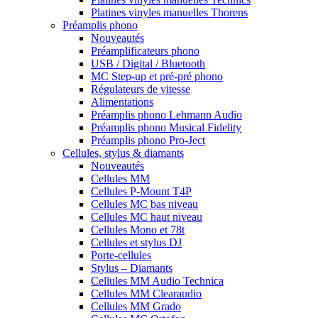
Platines vinyles manuelles Thorens
Préamplis phono
Nouveautés
Préamplificateurs phono
USB / Digital / Bluetooth
MC Step-up et pré-pré phono
Régulateurs de vitesse
Alimentations
Préamplis phono Lehmann Audio
Préamplis phono Musical Fidelity
Préamplis phono Pro-Ject
Cellules, stylus & diamants
Nouveautés
Cellules MM
Cellules P-Mount T4P
Cellules MC bas niveau
Cellules MC haut niveau
Cellules Mono et 78t
Cellules et stylus DJ
Porte-cellules
Stylus – Diamants
Cellules MM Audio Technica
Cellules MM Clearaudio
Cellules MM Grado