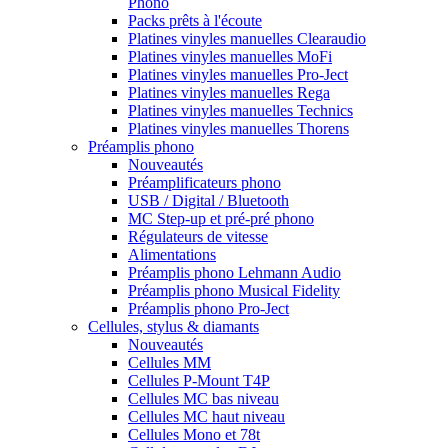
Phono
Packs prêts à l'écoute
Platines vinyles manuelles Clearaudio
Platines vinyles manuelles MoFi
Platines vinyles manuelles Pro-Ject
Platines vinyles manuelles Rega
Platines vinyles manuelles Technics
Platines vinyles manuelles Thorens
Préamplis phono
Nouveautés
Préamplificateurs phono
USB / Digital / Bluetooth
MC Step-up et pré-pré phono
Régulateurs de vitesse
Alimentations
Préamplis phono Lehmann Audio
Préamplis phono Musical Fidelity
Préamplis phono Pro-Ject
Cellules, stylus & diamants
Nouveautés
Cellules MM
Cellules P-Mount T4P
Cellules MC bas niveau
Cellules MC haut niveau
Cellules Mono et 78t