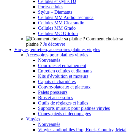
Cellules et stylus DJ
Porte-cellules
Stylus – Diamants
Cellules MM Audio Technica
Cellules MM Clearaudio
Cellules MM Grado
Cellules MC Ortofon
Comment choisir sa
platine ?
Je découvre
Vinyles, entretien, accessoires platines vinyles
Accessoires pour platines vinyles
Nouveautés
Courroies et entrainement
Entretien cellules et diamants
Kits d'évolution et moteurs
Capots et charnières
Couvre-plateaux et plateaux
Palets presseurs
Bras et accessoires
Outils de réglages et huiles
Supports muraux pour platines vinyles
Cônes, pieds et découplages
Vinyles
Nouveautés
Vinyles audiophiles Pop, Rock, Country, Metal,