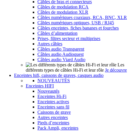
Câbles de bras et connecteurs
Câbles de modulation RCA
Câbles de modulation XLR
Câbles numériques coaxiaux, RCA, BNC, XLR
Câbles numériques optiques, USB / RJ45
Câbles enceintes, fiches bananes et fourches
Câbles d’alimentation
Prises, filtres secteur et multiprises
Autres câbles
Câbles audio Transparent
Câbles audio Audioquest
Câbles audio Viard Audio
Les
différents types de câbles Hi-Fi et leur rôle
Je découvre
Enceintes hifi, caissons de graves, casques audio
NOUVEAUTÉS
Enceintes HIFI
Nouveautés
Enceintes Hi-Fi
Enceintes actives
Enceintes sans fil
Caissons de grave
Autres enceintes
Pieds d’enceintes
Pack Ampli, enceintes