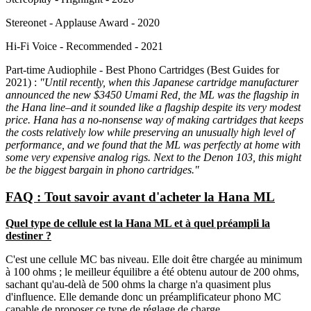
Stereonet - Applause Award - 2020
Hi-Fi Voice - Recommended - 2021
Part-time Audiophile - Best Phono Cartridges (Best Guides for
2021) :
"Until recently, when this Japanese cartridge manufacturer
announced the new $3450 Umami Red, the ML was the flagship in
the Hana line–and it sounded like a flagship despite its very modest
price. Hana has a no-nonsense way of making cartridges that keeps
the costs relatively low while preserving an unusually high level of
performance, and we found that the ML was perfectly at home with
some very expensive analog rigs. Next to the Denon 103, this might
be the biggest bargain in phono cartridges."
FAQ : Tout savoir avant d'acheter la Hana ML
Quel type de cellule est la Hana ML et à quel préampli la
destiner ?
C'est une cellule MC bas niveau. Elle doit être chargée au minimum
à 100 ohms ; le meilleur équilibre a été obtenu autour de 200 ohms,
sachant qu'au-delà de 500 ohms la charge n'a quasiment plus
d'influence. Elle demande donc un préamplificateur phono MC
capable de proposer ce type de réglage de charge.