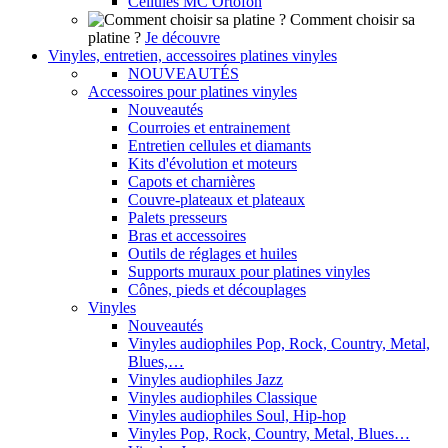
Cellules MC Ortofon
Comment choisir sa
platine ?
Je découvre
Vinyles, entretien, accessoires platines vinyles
NOUVEAUTÉS
Accessoires pour platines vinyles
Nouveautés
Courroies et entrainement
Entretien cellules et diamants
Kits d'évolution et moteurs
Capots et charnières
Couvre-plateaux et plateaux
Palets presseurs
Bras et accessoires
Outils de réglages et huiles
Supports muraux pour platines vinyles
Cônes, pieds et découplages
Vinyles
Nouveautés
Vinyles audiophiles Pop, Rock, Country, Metal,
Blues,…
Vinyles audiophiles Jazz
Vinyles audiophiles Classique
Vinyles audiophiles Soul, Hip-hop
Vinyles Pop, Rock, Country, Metal, Blues…