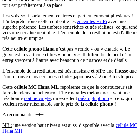
tout est parfaitement à sa place.
Les voix sont parfaitement centrées et particulièrement physiques !
L’interprète trône réellement entre les
enceintes Hi-Fi
avec une
superbe présence. Les timbres sont riches et très réalistes, ce qui tend
vers une certaine neutralité. L’ensemble de la restitution est d’ailleurs
très neutre et limpide.
Cette
cellule phono Hana
n’est pas « ronde » ou « chaude ». Le
grave est très articulé et très « punchy ». Il diffère totalement d’un
enregistrement à l’autre avec beaucoup de nuances et de détails.
L’ensemble de la restitution est très musicale et offre une finesse que
l’on retrouve dans certaines cellules japonaises à 2 ou 3 fois le prix.
Cette
cellule MC Hana ML
représente ce que le constructeur sait
faire de mieux actuellement. Elle ravira les mélomanes ayant une
très bonne
platine vinyle
, un excellent
préampli phono
et ceux qui
veulent rester raisonnable sur le prix de la
cellule phono
!
A recommander +++
NB :
une version haut niveau est aussi disponible avec la
cellule MC
Hana MH
.