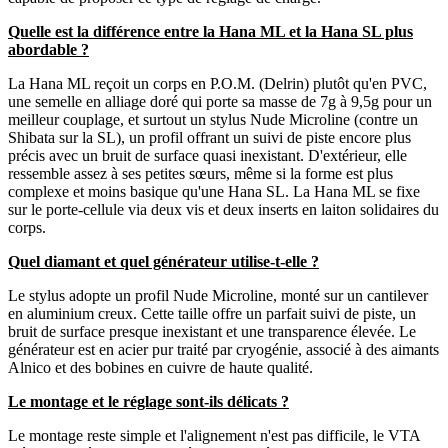
Quelle est la différence entre la Hana ML et la Hana SL plus
abordable ?
La Hana ML reçoit un corps en P.O.M. (Delrin) plutôt qu'en PVC,
une semelle en alliage doré qui porte sa masse de 7g à 9,5g pour un
meilleur couplage, et surtout un stylus Nude Microline (contre un
Shibata sur la SL), un profil offrant un suivi de piste encore plus
précis avec un bruit de surface quasi inexistant. D'extérieur, elle
ressemble assez à ses petites sœurs, même si la forme est plus
complexe et moins basique qu'une Hana SL. La Hana ML se fixe
sur le porte-cellule via deux vis et deux inserts en laiton solidaires du
corps.
Quel diamant et quel générateur utilise-t-elle ?
Le stylus adopte un profil Nude Microline, monté sur un cantilever
en aluminium creux. Cette taille offre un parfait suivi de piste, un
bruit de surface presque inexistant et une transparence élevée. Le
générateur est en acier pur traité par cryogénie, associé à des aimants
Alnico et des bobines en cuivre de haute qualité.
Le montage et le réglage sont-ils délicats ?
Le montage reste simple et l'alignement n'est pas difficile, le VTA