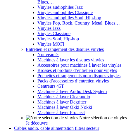
Blues,…
Vinyles audiophiles Jazz
Vinyles audiophiles Classique
Vinyles audiophiles Soul, Hip-hop
Vinyles Pop, Rock, Country, Metal, Blues…
Vinyles Jazz
Vinyles Classique
Vinyles Soul, Hip-hop
Vinyles MOFI
Entretien et rangement des disques vinyles
Nouveautés
Machines à laver les disques vinyles
Accessoires pour machines à laver les vinyles
Brosses et produits d’entretien pour vinyles
Pochettes et rangements pour disques vinyles
Packs d’accessoires d’entretien vinyles
Centreurs 45T
Machines à laver Audio Desk System
Machines à laver Clearaudio
Machines à laver Degritter
Machines à laver Okki Nokki
Machines à laver Pro-Ject
Notre sélection de vinyles
Je découvre
Cables audio, cable alimentation filtres secteur