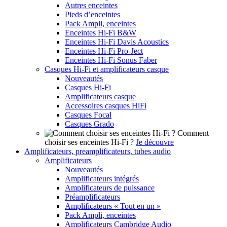
Autres enceintes
Pieds d’enceintes
Pack Ampli, enceintes
Enceintes Hi-Fi B&W
Enceintes Hi-Fi Davis Acoustics
Enceintes Hi-Fi Pro-Ject
Enceintes Hi-Fi Sonus Faber
Casques Hi-Fi et amplificateurs casque
Nouveautés
Casques Hi-Fi
Amplificateurs casque
Accessoires casques HiFi
Casques Focal
Casques Grado
Comment
choisir ses enceintes Hi-Fi ?
Je découvre
Amplificateurs, preamplificateurs, tubes audio
Amplificateurs
Nouveautés
Amplificateurs intégrés
Amplificateurs de puissance
Préamplificateurs
Amplificateurs « Tout en un »
Pack Ampli, enceintes
Amplificateurs Cambridge Audio