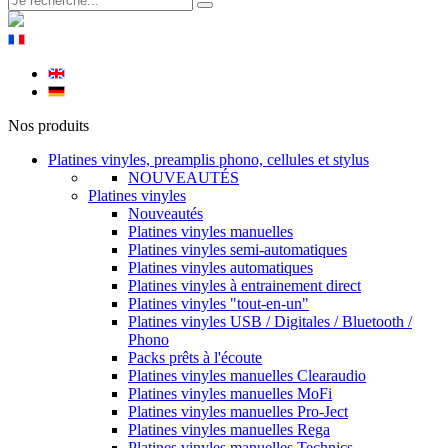
Nos produits
Platines vinyles, preamplis phono, cellules et stylus
NOUVEAUTÉS
Platines vinyles
Nouveautés
Platines vinyles manuelles
Platines vinyles semi-automatiques
Platines vinyles automatiques
Platines vinyles à entrainement direct
Platines vinyles "tout-en-un"
Platines vinyles USB / Digitales / Bluetooth /
Phono
Packs prêts à l'écoute
Platines vinyles manuelles Clearaudio
Platines vinyles manuelles MoFi
Platines vinyles manuelles Pro-Ject
Platines vinyles manuelles Rega
Platines vinyles manuelles Technics