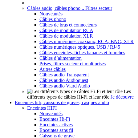
Câbles audio, câbles phono... Filtres secteur
Nouveautés
Câbles phono
Câbles de bras et connecteurs
Câbles de modulation RCA
Câbles de modulation XLR
Câbles numériques coaxiaux, RCA, BNC, XLR
Câbles numériques optiques, USB / RJ45
Câbles enceintes, fiches bananes et fourches
Câbles d’alimentation
Prises, filtres secteur et multiprises
Autres câbles
Câbles audio Transparent
Câbles audio Audioquest
Câbles audio Viard Audio
Les
différents types de câbles Hi-Fi et leur rôle
Je découvre
Enceintes hifi, caissons de graves, casques audio
Enceintes HIFI
Nouveautés
Enceintes Hi-Fi
Enceintes actives
Enceintes sans fil
Caissons de grave