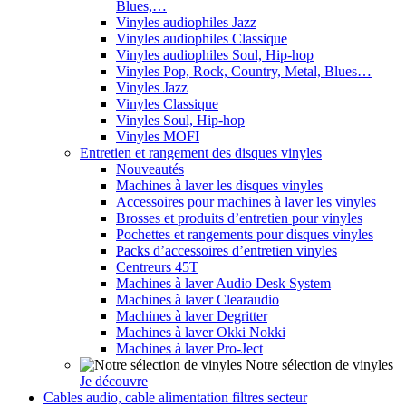
Blues,…
Vinyles audiophiles Jazz
Vinyles audiophiles Classique
Vinyles audiophiles Soul, Hip-hop
Vinyles Pop, Rock, Country, Metal, Blues…
Vinyles Jazz
Vinyles Classique
Vinyles Soul, Hip-hop
Vinyles MOFI
Entretien et rangement des disques vinyles
Nouveautés
Machines à laver les disques vinyles
Accessoires pour machines à laver les vinyles
Brosses et produits d’entretien pour vinyles
Pochettes et rangements pour disques vinyles
Packs d’accessoires d’entretien vinyles
Centreurs 45T
Machines à laver Audio Desk System
Machines à laver Clearaudio
Machines à laver Degritter
Machines à laver Okki Nokki
Machines à laver Pro-Ject
Notre sélection de vinyles
Je découvre
Cables audio, cable alimentation filtres secteur