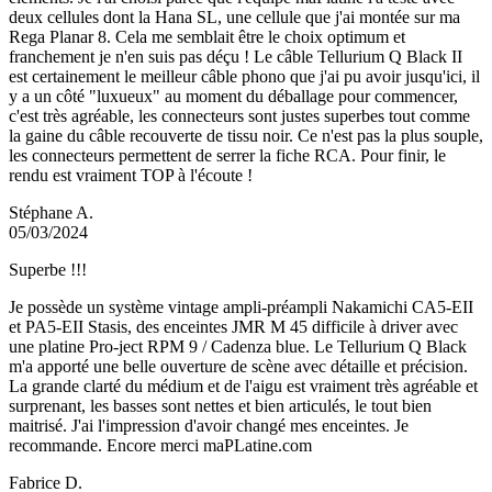
deux cellules dont la Hana SL, une cellule que j'ai montée sur ma
Rega Planar 8. Cela me semblait être le choix optimum et
franchement je n'en suis pas déçu ! Le câble Tellurium Q Black II
est certainement le meilleur câble phono que j'ai pu avoir jusqu'ici, il
y a un côté "luxueux" au moment du déballage pour commencer,
c'est très agréable, les connecteurs sont justes superbes tout comme
la gaine du câble recouverte de tissu noir. Ce n'est pas la plus souple,
les connecteurs permettent de serrer la fiche RCA. Pour finir, le
rendu est vraiment TOP à l'écoute !
Stéphane A.
05/03/2024
Superbe !!!
Je possède un système vintage ampli-préampli Nakamichi CA5-EII
et PA5-EII Stasis, des enceintes JMR M 45 difficile à driver avec
une platine Pro-ject RPM 9 / Cadenza blue. Le Tellurium Q Black
m'a apporté une belle ouverture de scène avec détaille et précision.
La grande clarté du médium et de l'aigu est vraiment très agréable et
surprenant, les basses sont nettes et bien articulés, le tout bien
maitrisé. J'ai l'impression d'avoir changé mes enceintes. Je
recommande. Encore merci maPLatine.com
Fabrice D.