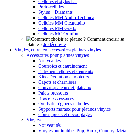
Cellules et stylus DJ
Porte-cellules
Stylus – Diamants
Cellules MM Audio Technica
Cellules MM Clearaudio
Cellules MM Grado
Cellules MC Ortofon
Comment choisir sa
platine ?
Je découvre
Vinyles, entretien, accessoires platines vinyles
Accessoires pour platines vinyles
Nouveautés
Courroies et entrainement
Entretien cellules et diamants
Kits d'évolution et moteurs
Capots et charnières
Couvre-plateaux et plateaux
Palets presseurs
Bras et accessoires
Outils de réglages et huiles
Supports muraux pour platines vinyles
Cônes, pieds et découplages
Vinyles
Nouveautés
Vinyles audiophiles Pop, Rock, Country, Metal,