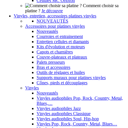
Cellules MC Ortofon
Comment choisir sa
platine ?
Je découvre
Vinyles, entretien, accessoires platines vinyles
NOUVEAUTÉS
Accessoires pour platines vinyles
Nouveautés
Courroies et entrainement
Entretien cellules et diamants
Kits d'évolution et moteurs
Capots et charnières
Couvre-plateaux et plateaux
Palets presseurs
Bras et accessoires
Outils de réglages et huiles
Supports muraux pour platines vinyles
Cônes, pieds et découplages
Vinyles
Nouveautés
Vinyles audiophiles Pop, Rock, Country, Metal,
Blues,…
Vinyles audiophiles Jazz
Vinyles audiophiles Classique
Vinyles audiophiles Soul, Hip-hop
Vinyles Pop, Rock, Country, Metal, Blues…