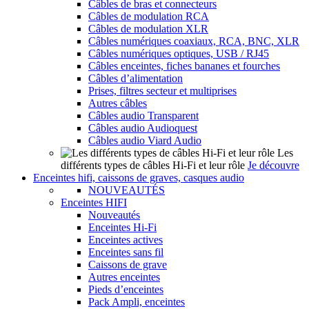
Câbles de bras et connecteurs
Câbles de modulation RCA
Câbles de modulation XLR
Câbles numériques coaxiaux, RCA, BNC, XLR
Câbles numériques optiques, USB / RJ45
Câbles enceintes, fiches bananes et fourches
Câbles d’alimentation
Prises, filtres secteur et multiprises
Autres câbles
Câbles audio Transparent
Câbles audio Audioquest
Câbles audio Viard Audio
Les
différents types de câbles Hi-Fi et leur rôle
Je découvre
Enceintes hifi, caissons de graves, casques audio
NOUVEAUTÉS
Enceintes HIFI
Nouveautés
Enceintes Hi-Fi
Enceintes actives
Enceintes sans fil
Caissons de grave
Autres enceintes
Pieds d’enceintes
Pack Ampli, enceintes