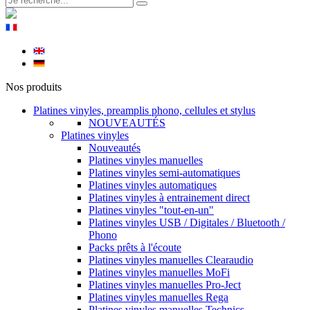
Nos produits
Platines vinyles, preamplis phono, cellules et stylus
NOUVEAUTÉS
Platines vinyles
Nouveautés
Platines vinyles manuelles
Platines vinyles semi-automatiques
Platines vinyles automatiques
Platines vinyles à entrainement direct
Platines vinyles "tout-en-un"
Platines vinyles USB / Digitales / Bluetooth /
Phono
Packs prêts à l'écoute
Platines vinyles manuelles Clearaudio
Platines vinyles manuelles MoFi
Platines vinyles manuelles Pro-Ject
Platines vinyles manuelles Rega
Platines vinyles manuelles Technics