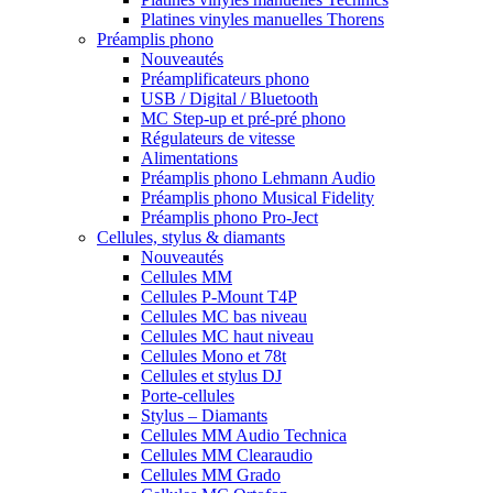
Platines vinyles manuelles Thorens
Préamplis phono
Nouveautés
Préamplificateurs phono
USB / Digital / Bluetooth
MC Step-up et pré-pré phono
Régulateurs de vitesse
Alimentations
Préamplis phono Lehmann Audio
Préamplis phono Musical Fidelity
Préamplis phono Pro-Ject
Cellules, stylus & diamants
Nouveautés
Cellules MM
Cellules P-Mount T4P
Cellules MC bas niveau
Cellules MC haut niveau
Cellules Mono et 78t
Cellules et stylus DJ
Porte-cellules
Stylus – Diamants
Cellules MM Audio Technica
Cellules MM Clearaudio
Cellules MM Grado