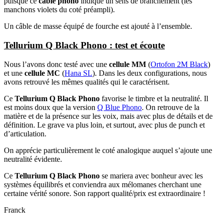
puisque ce
câble phono
indique un sens de branchement (les
manchons violets du coté préampli).
Un câble de masse équipé de fourche est ajouté à l’ensemble.
Tellurium Q Black Phono : test et écoute
Nous l’avons donc testé avec une
cellule MM
(
Ortofon 2M Black
)
et une
cellule MC
(
Hana SL
). Dans les deux configurations, nous
avons retrouvé les mêmes qualités qui le caractérisent.
Ce
Tellurium Q Black Phono
favorise le timbre et la neutralité. Il
est moins doux que la version
Q Blue Phono
. On retrouve de la
matière et de la présence sur les voix, mais avec plus de détails et de
définition. Le grave va plus loin, et surtout, avec plus de punch et
d’articulation.
On apprécie particulièrement le coté analogique auquel s’ajoute une
neutralité évidente.
Ce
Tellurium Q Black Phono
se mariera avec bonheur avec les
systèmes équilibrés et conviendra aux mélomanes cherchant une
certaine vérité sonore. Son rapport qualité/prix est extraordinaire !
Franck