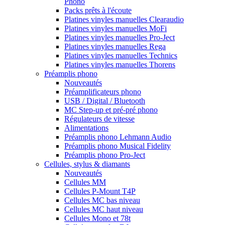
Phono
Packs prêts à l'écoute
Platines vinyles manuelles Clearaudio
Platines vinyles manuelles MoFi
Platines vinyles manuelles Pro-Ject
Platines vinyles manuelles Rega
Platines vinyles manuelles Technics
Platines vinyles manuelles Thorens
Préamplis phono
Nouveautés
Préamplificateurs phono
USB / Digital / Bluetooth
MC Step-up et pré-pré phono
Régulateurs de vitesse
Alimentations
Préamplis phono Lehmann Audio
Préamplis phono Musical Fidelity
Préamplis phono Pro-Ject
Cellules, stylus & diamants
Nouveautés
Cellules MM
Cellules P-Mount T4P
Cellules MC bas niveau
Cellules MC haut niveau
Cellules Mono et 78t