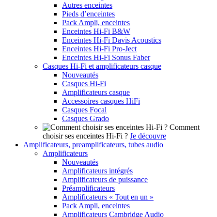
Autres enceintes
Pieds d’enceintes
Pack Ampli, enceintes
Enceintes Hi-Fi B&W
Enceintes Hi-Fi Davis Acoustics
Enceintes Hi-Fi Pro-Ject
Enceintes Hi-Fi Sonus Faber
Casques Hi-Fi et amplificateurs casque
Nouveautés
Casques Hi-Fi
Amplificateurs casque
Accessoires casques HiFi
Casques Focal
Casques Grado
Comment
choisir ses enceintes Hi-Fi ?
Je découvre
Amplificateurs, preamplificateurs, tubes audio
Amplificateurs
Nouveautés
Amplificateurs intégrés
Amplificateurs de puissance
Préamplificateurs
Amplificateurs « Tout en un »
Pack Ampli, enceintes
Amplificateurs Cambridge Audio