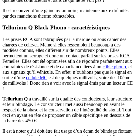
qualité des conducteurs et dans ce qui ne se voit pas !
Il est recouvert d’une gaine nylon noire, maintenue aux extrémités
par des manchons thermo rétractables.
Tellurium Q Black Phono : caractéristiques
Les prises RCA sont fabriquées par la marque ou sous cahier des
charges de celle-ci. Même si elles ressemblent beaucoup à des
modèles connus, elles diffèrent sur de nombreux points. Elles
permettent un serrage et donc un contact parfait sur les prises RCA
Femelles. Elles ont été optimisées afin de répondre parfaitement aux
contraintes de résistance et de capacitance liées à un
câble phono
, et
aux signaux qu’il véhicule. En effet, n’oublions pas que le signal en
sortie d’une
cellule MC
est de quelques millivolts, voire des 10ème
de millivolts ! Donc rien à voir avec le signal émis par un lecteur CD
!
Tellurium Q
a travaillé sur la qualité des conducteurs, leur structure
et leur blindage. Le constructeur met aussi beaucoup en avant le
respect de la phase et la conservation de l’intégralité du signal. Tout
ceci en ayant en tête de proposer un câble spécifique en dessous de
la barre des 450 €.
Il est à noter qu’il doit être fait usage d’un écran de blindage flottant