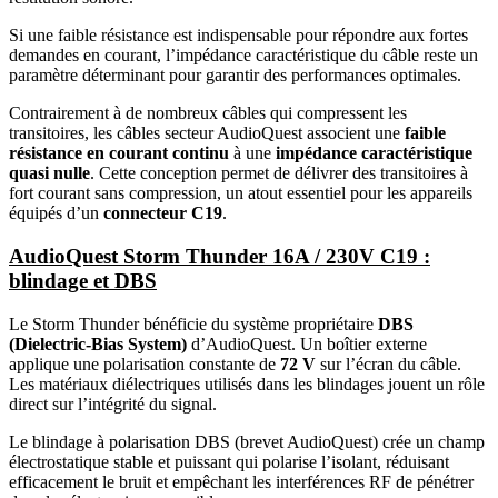
Si une faible résistance est indispensable pour répondre aux fortes
demandes en courant, l’impédance caractéristique du câble reste un
paramètre déterminant pour garantir des performances optimales.
Contrairement à de nombreux câbles qui compressent les
transitoires, les câbles secteur AudioQuest associent une
faible
résistance en courant continu
à une
impédance caractéristique
quasi nulle
. Cette conception permet de délivrer des transitoires à
fort courant sans compression, un atout essentiel pour les appareils
équipés d’un
connecteur C19
.
AudioQuest Storm Thunder 16A / 230V C19 :
blindage et DBS
Le Storm Thunder bénéficie du système propriétaire
DBS
(Dielectric-Bias System)
d’AudioQuest. Un boîtier externe
applique une polarisation constante de
72 V
sur l’écran du câble.
Les matériaux diélectriques utilisés dans les blindages jouent un rôle
direct sur l’intégrité du signal.
Le blindage à polarisation DBS (brevet AudioQuest) crée un champ
électrostatique stable et puissant qui polarise l’isolant, réduisant
efficacement le bruit et empêchant les interférences RF de pénétrer