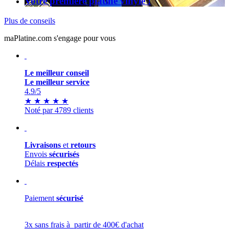
Votre première platine vinyle !
Plus de conseils
maPlatine.com s'engage pour vous
Le meilleur conseil
Le meilleur service
4.9
/5
★
★
★
★
★
Noté par 4789 clients
Livraisons
et
retours
Envois
sécurisés
Délais
respectés
Paiement
sécurisé
3x sans frais à partir de 400€ d'achat