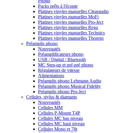
Phono
Packs prêts à l'écoute
Platines vinyles manuelles Clearaudio
Platines vinyles manuelles MoFi
Platines vinyles manuelles Pro-Ject
Platines vinyles manuelles Rega
Platines vinyles manuelles Technics
Platines vinyles manuelles Thorens
Préamplis phono
Nouveautés
Préamplificateurs phono
USB / Digital / Bluetooth
MC Step-up et pré-pré phono
Régulateurs de vitesse
Alimentations
Préamplis phono Lehmann Audio
Préamplis phono Musical Fidelity
Préamplis phono Pro-Ject
Cellules, stylus & diamants
Nouveautés
Cellules MM
Cellules P-Mount T4P
Cellules MC bas niveau
Cellules MC haut niveau
Cellules Mono et 78t