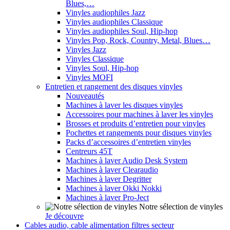
Blues,…
Vinyles audiophiles Jazz
Vinyles audiophiles Classique
Vinyles audiophiles Soul, Hip-hop
Vinyles Pop, Rock, Country, Metal, Blues…
Vinyles Jazz
Vinyles Classique
Vinyles Soul, Hip-hop
Vinyles MOFI
Entretien et rangement des disques vinyles
Nouveautés
Machines à laver les disques vinyles
Accessoires pour machines à laver les vinyles
Brosses et produits d’entretien pour vinyles
Pochettes et rangements pour disques vinyles
Packs d’accessoires d’entretien vinyles
Centreurs 45T
Machines à laver Audio Desk System
Machines à laver Clearaudio
Machines à laver Degritter
Machines à laver Okki Nokki
Machines à laver Pro-Ject
Notre sélection de vinyles
Je découvre
Cables audio, cable alimentation filtres secteur