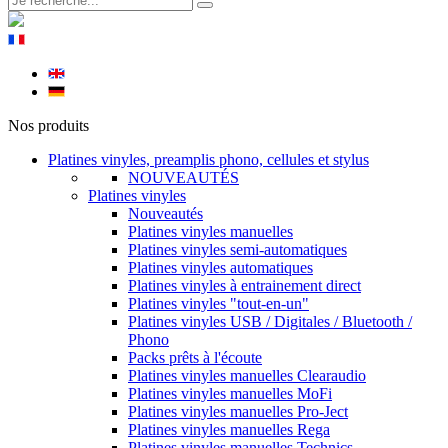
Nos produits
Platines vinyles, preamplis phono, cellules et stylus
NOUVEAUTÉS
Platines vinyles
Nouveautés
Platines vinyles manuelles
Platines vinyles semi-automatiques
Platines vinyles automatiques
Platines vinyles à entrainement direct
Platines vinyles "tout-en-un"
Platines vinyles USB / Digitales / Bluetooth /
Phono
Packs prêts à l'écoute
Platines vinyles manuelles Clearaudio
Platines vinyles manuelles MoFi
Platines vinyles manuelles Pro-Ject
Platines vinyles manuelles Rega
Platines vinyles manuelles Technics