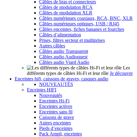
Câbles de bras et connecteurs
Câbles de modulation RCA
Câbles de modulation XLR
Câbles numériques coaxiaux, RCA, BNC, XLR
Câbles numériques optiques, USB / RJ45
Câbles enceintes, fiches bananes et fourches
Câbles d’alimentation
Prises, filtres secteur et multiprises
Autres câbles
Câbles audio Transparent
Câbles audio Audioquest
Câbles audio Viard Audio
Les
différents types de câbles Hi-Fi et leur rôle
Je découvre
Enceintes hifi, caissons de graves, casques audio
NOUVEAUTÉS
Enceintes HIFI
Nouveautés
Enceintes Hi-Fi
Enceintes actives
Enceintes sans fil
Caissons de grave
Autres enceintes
Pieds d’enceintes
Pack Ampli, enceintes