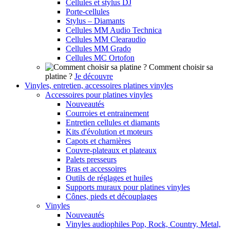
Cellules et stylus DJ
Porte-cellules
Stylus – Diamants
Cellules MM Audio Technica
Cellules MM Clearaudio
Cellules MM Grado
Cellules MC Ortofon
Comment choisir sa
platine ?
Je découvre
Vinyles, entretien, accessoires platines vinyles
Accessoires pour platines vinyles
Nouveautés
Courroies et entrainement
Entretien cellules et diamants
Kits d'évolution et moteurs
Capots et charnières
Couvre-plateaux et plateaux
Palets presseurs
Bras et accessoires
Outils de réglages et huiles
Supports muraux pour platines vinyles
Cônes, pieds et découplages
Vinyles
Nouveautés
Vinyles audiophiles Pop, Rock, Country, Metal,