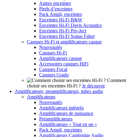
Autres enceintes
Pieds d’enceintes
Pack Ampli, enceintes
Enceintes Hi-Fi B&W
Enceintes Hi-Fi Davis Acoustics
Enceintes Hi-Fi Pro-Ject
Enceintes Hi-Fi Sonus Faber
Casques Hi-Fi et amplificateurs casque
Nouveautés
Casques Hi-Fi
Amplificateurs casque
Accessoires casques HiFi
Casques Focal
Casques Grado
Comment
choisir ses enceintes Hi-Fi ?
Je découvre
Amplificateurs, preamplificateurs, tubes audio
Amplificateurs
Nouveautés
Amplificateurs intégrés
Amplificateurs de puissance
Préamplificateurs
Amplificateurs « Tout en un »
Pack Ampli, enceintes
Amplificateurs Cambridge Audio