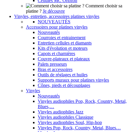
Cellules MC Ortofon
Comment choisir sa
platine ?
Je découvre
Vinyles, entretien, accessoires platines vinyles
NOUVEAUTÉS
Accessoires pour platines vinyles
Nouveautés
Courroies et entrainement
Entretien cellules et diamants
Kits d'évolution et moteurs
Capots et charnières
Couvre-plateaux et plateaux
Palets presseurs
Bras et accessoires
Outils de réglages et huiles
Supports muraux pour platines vinyles
Cônes, pieds et découplages
Vinyles
Nouveautés
Vinyles audiophiles Pop, Rock, Country, Metal,
Blues,…
Vinyles audiophiles Jazz
Vinyles audiophiles Classique
Vinyles audiophiles Soul, Hip-hop
Vinyles Pop, Rock, Country, Metal, Blues…