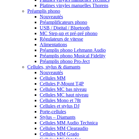
Platines vinyles manuelles Thorens
Préamplis phono
Nouveautés
Préamplificateurs phono
USB / Digital / Bluetooth
MC Step-up et pré-pré phono
Régulateurs de vitesse
Alimentations
Préamplis phono Lehmann Audio
Préamplis phono Musical Fidelity
Préamplis phono Pro-Ject
Cellules, stylus & diamants
Nouveautés
Cellules MM
Cellules P-Mount T4P
Cellules MC bas niveau
Cellules MC haut niveau
Cellules Mono et 78t
Cellules et stylus DJ
Porte-cellules
Stylus – Diamants
Cellules MM Audio Technica
Cellules MM Clearaudio
Cellules MM Grado