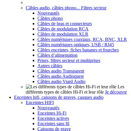
Câbles audio, câbles phono... Filtres secteur
Nouveautés
Câbles phono
Câbles de bras et connecteurs
Câbles de modulation RCA
Câbles de modulation XLR
Câbles numériques coaxiaux, RCA, BNC, XLR
Câbles numériques optiques, USB / RJ45
Câbles enceintes, fiches bananes et fourches
Câbles d’alimentation
Prises, filtres secteur et multiprises
Autres câbles
Câbles audio Transparent
Câbles audio Audioquest
Câbles audio Viard Audio
Les
différents types de câbles Hi-Fi et leur rôle
Je découvre
Enceintes hifi, caissons de graves, casques audio
Enceintes HIFI
Nouveautés
Enceintes Hi-Fi
Enceintes actives
Enceintes sans fil
Caissons de grave