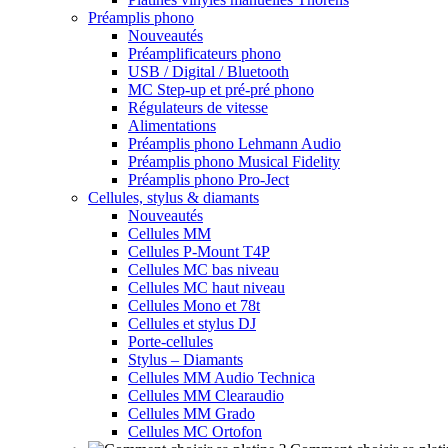
Préamplis phono
Nouveautés
Préamplificateurs phono
USB / Digital / Bluetooth
MC Step-up et pré-pré phono
Régulateurs de vitesse
Alimentations
Préamplis phono Lehmann Audio
Préamplis phono Musical Fidelity
Préamplis phono Pro-Ject
Cellules, stylus & diamants
Nouveautés
Cellules MM
Cellules P-Mount T4P
Cellules MC bas niveau
Cellules MC haut niveau
Cellules Mono et 78t
Cellules et stylus DJ
Porte-cellules
Stylus – Diamants
Cellules MM Audio Technica
Cellules MM Clearaudio
Cellules MM Grado
Cellules MC Ortofon