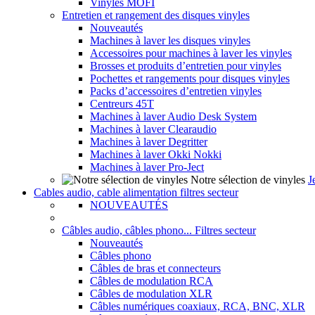
Vinyles MOFI
Entretien et rangement des disques vinyles
Nouveautés
Machines à laver les disques vinyles
Accessoires pour machines à laver les vinyles
Brosses et produits d’entretien pour vinyles
Pochettes et rangements pour disques vinyles
Packs d’accessoires d’entretien vinyles
Centreurs 45T
Machines à laver Audio Desk System
Machines à laver Clearaudio
Machines à laver Degritter
Machines à laver Okki Nokki
Machines à laver Pro-Ject
Notre sélection de vinyles
J
Cables audio, cable alimentation filtres secteur
NOUVEAUTÉS
Câbles audio, câbles phono... Filtres secteur
Nouveautés
Câbles phono
Câbles de bras et connecteurs
Câbles de modulation RCA
Câbles de modulation XLR
Câbles numériques coaxiaux, RCA, BNC, XLR