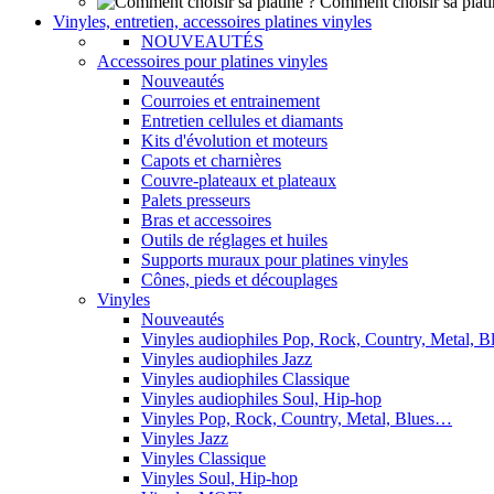
Comment choisir sa plati
Vinyles, entretien, accessoires platines vinyles
NOUVEAUTÉS
Accessoires pour platines vinyles
Nouveautés
Courroies et entrainement
Entretien cellules et diamants
Kits d'évolution et moteurs
Capots et charnières
Couvre-plateaux et plateaux
Palets presseurs
Bras et accessoires
Outils de réglages et huiles
Supports muraux pour platines vinyles
Cônes, pieds et découplages
Vinyles
Nouveautés
Vinyles audiophiles Pop, Rock, Country, Metal, 
Vinyles audiophiles Jazz
Vinyles audiophiles Classique
Vinyles audiophiles Soul, Hip-hop
Vinyles Pop, Rock, Country, Metal, Blues…
Vinyles Jazz
Vinyles Classique
Vinyles Soul, Hip-hop