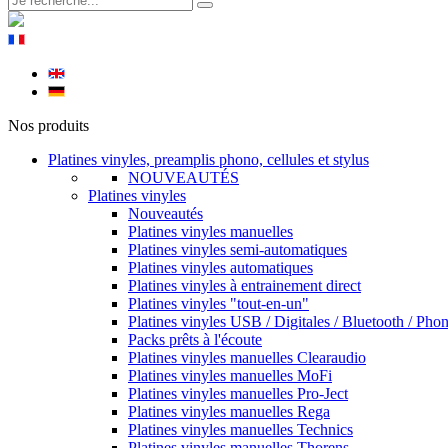
Nos produits
Platines vinyles, preamplis phono, cellules et stylus
NOUVEAUTÉS
Platines vinyles
Nouveautés
Platines vinyles manuelles
Platines vinyles semi-automatiques
Platines vinyles automatiques
Platines vinyles à entrainement direct
Platines vinyles "tout-en-un"
Platines vinyles USB / Digitales / Bluetooth / Pho
Packs prêts à l'écoute
Platines vinyles manuelles Clearaudio
Platines vinyles manuelles MoFi
Platines vinyles manuelles Pro-Ject
Platines vinyles manuelles Rega
Platines vinyles manuelles Technics
Platines vinyles manuelles Thorens