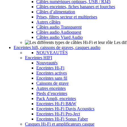
Câbles numériques optiques, USB / RJ45
Câbles enceintes, fiches bananes et fourches
Câbles d’alimentation
Prises, filtres secteur et multiprises
Autres câbles
Câbles audio Transparent
Câbles audio Audioquest
Câbles audio Viard Audio
Les dif
Enceintes hifi, caissons de graves, casques audio
NOUVEAUTÉS
Enceintes HIFI
Nouveautés
Enceintes Hi-Fi
Enceintes actives
Enceintes sans fil
Caissons de grave
Autres enceintes
Pieds d’enceintes
Pack Ampli, enceintes
Enceintes Hi-Fi B&W
Enceintes Hi-Fi Davis Acoustics
Enceintes Hi-Fi Pro-Ject
Enceintes Hi-Fi Sonus Faber
Casques Hi-Fi et amplificateurs casque