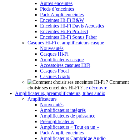
Autres enceintes
Pieds d’enceintes
Pack Ampli, enceintes
Enceintes Hi-Fi B&W
Enceintes Hi-Fi Davis Acoustics
Enceintes Hi-Fi Pro-Ject
Enceintes Hi-Fi Sonus Faber
Casques Hi-Fi et amplificateurs casque
Nouveautés
Casques Hi-Fi
Amplificateurs casque
Accessoires casques HiFi
Casques Focal
Casques Grado
Comment
choisir ses enceintes Hi-Fi ?
Je découvre
Amplificateurs, preamplificateurs, tubes audio
Amplificateurs
Nouveautés
Amplificateurs intégrés
Amplificateurs de puissance
Préamplificateurs
Amplificateurs « Tout en un »
Pack Ampli, enceintes
Amplificateurs Cambridge Audio