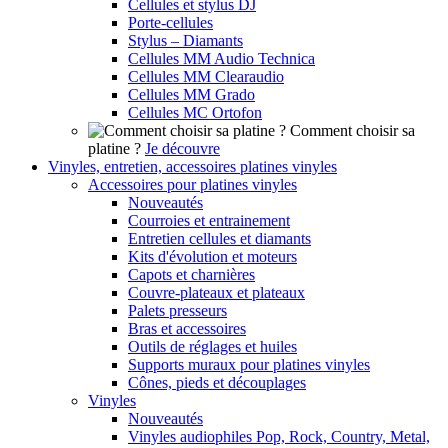
Cellules et stylus DJ
Porte-cellules
Stylus – Diamants
Cellules MM Audio Technica
Cellules MM Clearaudio
Cellules MM Grado
Cellules MC Ortofon
Comment choisir sa
platine ?
Je découvre
Vinyles, entretien, accessoires platines vinyles
Accessoires pour platines vinyles
Nouveautés
Courroies et entrainement
Entretien cellules et diamants
Kits d'évolution et moteurs
Capots et charnières
Couvre-plateaux et plateaux
Palets presseurs
Bras et accessoires
Outils de réglages et huiles
Supports muraux pour platines vinyles
Cônes, pieds et découplages
Vinyles
Nouveautés
Vinyles audiophiles Pop, Rock, Country, Metal,