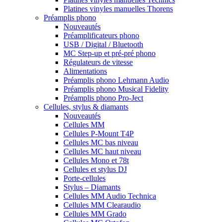
Platines vinyles manuelles Thorens
Préamplis phono
Nouveautés
Préamplificateurs phono
USB / Digital / Bluetooth
MC Step-up et pré-pré phono
Régulateurs de vitesse
Alimentations
Préamplis phono Lehmann Audio
Préamplis phono Musical Fidelity
Préamplis phono Pro-Ject
Cellules, stylus & diamants
Nouveautés
Cellules MM
Cellules P-Mount T4P
Cellules MC bas niveau
Cellules MC haut niveau
Cellules Mono et 78t
Cellules et stylus DJ
Porte-cellules
Stylus – Diamants
Cellules MM Audio Technica
Cellules MM Clearaudio
Cellules MM Grado