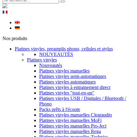
Nos produits
Platines vinyles, preamplis phono, cellules et stylus
NOUVEAUTÉS
Platines vinyles
Nouveautés
Platines vinyles manuelles
Platines vinyles semi-automatiques
Platines vinyles automatiques
Platines vinyles à entrainement direct
Platines vinyles "tout-en-un"
Platines vinyles USB / Digitales / Bluetooth /
Phono
Packs prêts à l'écoute
Platines vinyles manuelles Clearaudio
Platines vinyles manuelles MoFi
Platines vinyles manuelles Pro-Ject
Platines vinyles manuelles Rega
Platines vinyles manuelles Technics