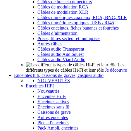
Câbles de bras et connecteurs
Câbles de modulation RCA
Câbles de modulation XLR
Câbles numériques coaxiaux, RCA, BNC, XLR
Câbles numériques optiques, USB / RJ45
Câbles enceintes, fiches bananes et fourches
Câbles d’alimentation
Prises, filtres secteur et multiprises
Autres câbles
Câbles audio Transparent
Câbles audio Audioquest
Câbles audio Viard Audio
Les
différents types de câbles Hi-Fi et leur rôle
Je découvre
Enceintes hifi, caissons de graves, casques audio
NOUVEAUTÉS
Enceintes HIFI
Nouveautés
Enceintes Hi-Fi
Enceintes actives
Enceintes sans fil
Caissons de grave
Autres enceintes
Pieds d’enceintes
Pack Ampli, enceintes