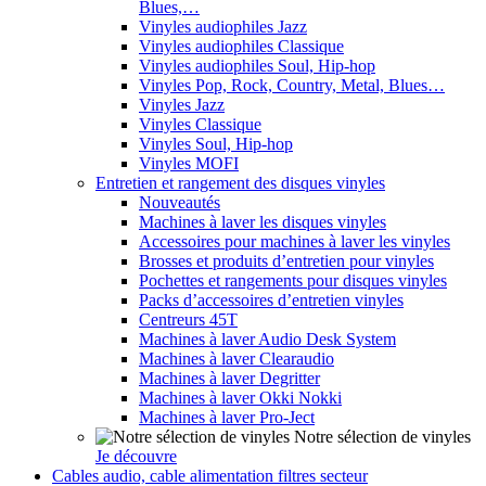
Blues,…
Vinyles audiophiles Jazz
Vinyles audiophiles Classique
Vinyles audiophiles Soul, Hip-hop
Vinyles Pop, Rock, Country, Metal, Blues…
Vinyles Jazz
Vinyles Classique
Vinyles Soul, Hip-hop
Vinyles MOFI
Entretien et rangement des disques vinyles
Nouveautés
Machines à laver les disques vinyles
Accessoires pour machines à laver les vinyles
Brosses et produits d’entretien pour vinyles
Pochettes et rangements pour disques vinyles
Packs d’accessoires d’entretien vinyles
Centreurs 45T
Machines à laver Audio Desk System
Machines à laver Clearaudio
Machines à laver Degritter
Machines à laver Okki Nokki
Machines à laver Pro-Ject
Notre sélection de vinyles
Je découvre
Cables audio, cable alimentation filtres secteur