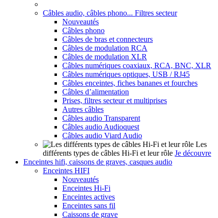
Câbles audio, câbles phono... Filtres secteur
Nouveautés
Câbles phono
Câbles de bras et connecteurs
Câbles de modulation RCA
Câbles de modulation XLR
Câbles numériques coaxiaux, RCA, BNC, XLR
Câbles numériques optiques, USB / RJ45
Câbles enceintes, fiches bananes et fourches
Câbles d’alimentation
Prises, filtres secteur et multiprises
Autres câbles
Câbles audio Transparent
Câbles audio Audioquest
Câbles audio Viard Audio
Les
différents types de câbles Hi-Fi et leur rôle
Je découvre
Enceintes hifi, caissons de graves, casques audio
Enceintes HIFI
Nouveautés
Enceintes Hi-Fi
Enceintes actives
Enceintes sans fil
Caissons de grave