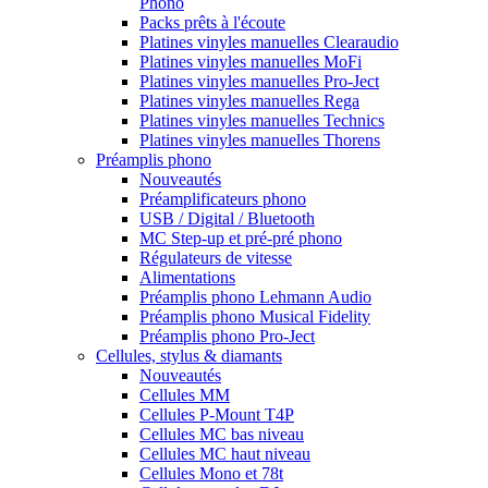
Phono
Packs prêts à l'écoute
Platines vinyles manuelles Clearaudio
Platines vinyles manuelles MoFi
Platines vinyles manuelles Pro-Ject
Platines vinyles manuelles Rega
Platines vinyles manuelles Technics
Platines vinyles manuelles Thorens
Préamplis phono
Nouveautés
Préamplificateurs phono
USB / Digital / Bluetooth
MC Step-up et pré-pré phono
Régulateurs de vitesse
Alimentations
Préamplis phono Lehmann Audio
Préamplis phono Musical Fidelity
Préamplis phono Pro-Ject
Cellules, stylus & diamants
Nouveautés
Cellules MM
Cellules P-Mount T4P
Cellules MC bas niveau
Cellules MC haut niveau
Cellules Mono et 78t